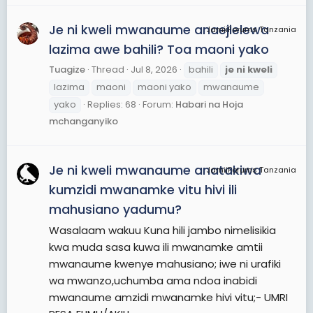
Je ni kweli mwanaume anaejielewa
JamiiForums Tanzania
lazima awe bahili? Toa maoni yako
Tuagize
Thread
Jul 8, 2026
bahili
je
ni
kweli
lazima
maoni
maoni yako
mwanaume
yako
Replies: 68
Forum:
Habari na Hoja
mchanganyiko
Je ni kweli mwanaume anatakiwa
JamiiForums Tanzania
kumzidi mwanamke vitu hivi ili
mahusiano yadumu?
Wasalaam wakuu Kuna hili jambo nimelisikia
kwa muda sasa kuwa ili mwanamke amtii
mwanaume kwenye mahusiano; iwe ni urafiki
wa mwanzo,uchumba ama ndoa inabidi
mwanaume amzidi mwanamke hivi vitu;- UMRI