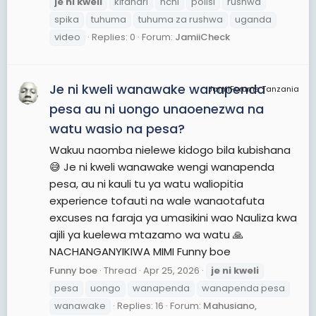
je
ni
kweli
kifahari
nchi
polisi
rushwa
spika
tuhuma
tuhuma za rushwa
uganda
video
Replies: 0
Forum:
JamiiCheck
Je ni kweli wanawake wanapenda
JamiiForums Tanzania
pesa au ni uongo unaoenezwa na
watu wasio na pesa?
Wakuu naomba nielewe kidogo bila kubishana
😅 Je ni kweli wanawake wengi wanapenda
pesa, au ni kauli tu ya watu waliopitia
experience tofauti na wale wanaotafuta
excuses na faraja ya umasikini wao Nauliza kwa
ajili ya kuelewa mtazamo wa watu 🙏
NACHANGANYIKIWA MIMI Funny boe
Funny boe
Thread
Apr 25, 2026
je
ni
kweli
pesa
uongo
wanapenda
wanapenda pesa
wanawake
Replies: 16
Forum:
Mahusiano,