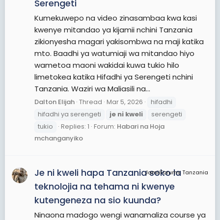
Serengeti
Kumekuwepo na video zinasambaa kwa kasi
kwenye mitandao ya kijamii nchini Tanzania
zikionyesha magari yakisombwa na maji katika
mto. Baadhi ya watumiaji wa mitandao hiyo
wametoa maoni wakidai kuwa tukio hilo
limetokea katika Hifadhi ya Serengeti nchini
Tanzania. Waziri wa Maliasili na...
Dalton Elijah
Thread
Mar 5, 2026
hifadhi
hifadhi ya serengeti
je
ni
kweli
serengeti
tukio
Replies: 1
Forum:
Habari na Hoja
mchanganyiko
Je ni kweli hapa Tanzania soko la
JamiiForums Tanzania
teknolojia na tehama ni kwenye
kutengeneza na sio kuunda?
Ninaona madogo wengi wanamaliza course ya