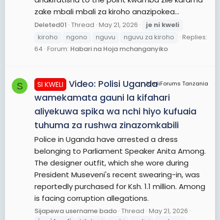
zake mbali mbali za kiroho anazipokea...
Deleted01
Thread
May 21, 2026
je
ni
kweli
kiroho
ngono
nguvu
nguvu za kiroho
Replies:
64
Forum:
Habari na Hoja mchanganyiko
Video: Polisi Uganda
SI KWELI
JamiiForums Tanzania
S
wamekamata gauni la kifahari
aliyekuwa spika wa nchi hiyo kufuaia
tuhuma za rushwa zinazomkabili
Police in Uganda have arrested a dress
belonging to Parliament Speaker Anita Among.
The designer outfit, which she wore during
President Museveni's recent swearing-in, was
reportedly purchased for Ksh. 1.1 million. Among
is facing corruption allegations.
Sijapewa username bado
Thread
May 21, 2026