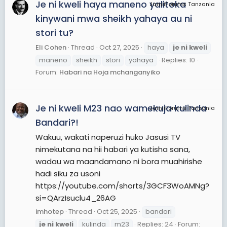
Je ni kweli haya maneno yalitoka
JamiiForums Tanzania
kinywani mwa sheikh yahaya au ni
stori tu?
Eli Cohen
Thread
Oct 27, 2025
haya
je
ni
kweli
maneno
sheikh
stori
yahaya
Replies: 10
Forum:
Habari na Hoja mchanganyiko
Je ni kweli M23 nao wamekuja kulinda
JamiiForums Tanzania
Bandari?!
Wakuu, wakati naperuzi huko Jasusi TV
nimekutana na hii habari ya kutisha sana,
wadau wa maandamano ni bora muahirishe
hadi siku za usoni
https://youtube.com/shorts/3GCF3WoAMNg?
si=QArzIsuclu4_26AG
imhotep
Thread
Oct 25, 2025
bandari
je
ni
kweli
kulinda
m23
Replies: 24
Forum: