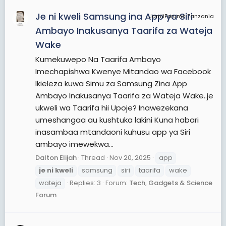
Je ni kweli Samsung ina App ya Siri
JamiiForums Tanzania
Ambayo Inakusanya Taarifa za Wateja
Wake
Kumekuwepo Na Taarifa Ambayo
Imechapishwa Kwenye Mitandao wa Facebook
Ikieleza kuwa Simu za Samsung Zina App
Ambayo Inakusanya Taarifa za Wateja Wake..je
ukweli wa Taarifa hii Upoje? Inawezekana
umeshangaa au kushtuka lakini Kuna habari
inasambaa mtandaoni kuhusu app ya Siri
ambayo imewekwa...
Dalton Elijah
Thread
Nov 20, 2025
app
je
ni
kweli
samsung
siri
taarifa
wake
wateja
Replies: 3
Forum:
Tech, Gadgets & Science
Forum