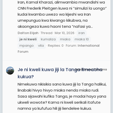
Iran, Kamal Kharazi, alimwambia mwandishi wa
CNN Frederik Pleitgen kuwa ni “simulizi la uongo”
kudai kwamba uwezo wa kijeshi wa Iran
umepungua kwa kiwango kikubwa, na
akaongeza kuwa haoni tena “nafasi ya...
Dalton Elijah
Thread
Mar 10, 2026
iran
je
ni
kweli
kumaliza
miaka
miaka 10
mpango
vita
Replies: 0
Forum:
International
Forum
Je ni kweli kuwa jiji la Tanga limeacha
JamiiForums Tanzania
kukua?
Nimekuwa nikisikia sana kuwa jiji la Tanga halikui,
linabaki hivyo hivyo miaka nenda miaka rudi.
Sasa sijawahi kufika Tanga, je madai haya yana
ukweli wowote? Kama ni kweli serikali itafute
namna ya kufufua hili jiji liendelee kukua.