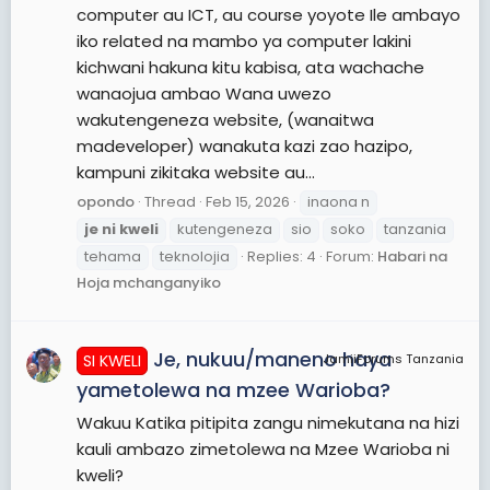
computer au ICT, au course yoyote Ile ambayo
iko related na mambo ya computer lakini
kichwani hakuna kitu kabisa, ata wachache
wanaojua ambao Wana uwezo
wakutengeneza website, (wanaitwa
madeveloper) wanakuta kazi zao hazipo,
kampuni zikitaka website au...
opondo
Thread
Feb 15, 2026
inaona n
je
ni
kweli
kutengeneza
sio
soko
tanzania
tehama
teknolojia
Replies: 4
Forum:
Habari na
Hoja mchanganyiko
Je, nukuu/maneno haya
SI KWELI
JamiiForums Tanzania
yametolewa na mzee Warioba?
Wakuu Katika pitipita zangu nimekutana na hizi
kauli ambazo zimetolewa na Mzee Warioba ni
kweli?