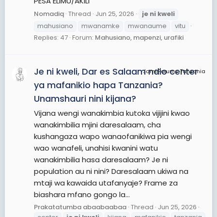
PESA ELIMU/AKILI
Nomadiq
Thread
Jun 25, 2026
je
ni
kweli
mahusiano
mwanamke
mwanaume
vitu
Replies: 47
Forum:
Mahusiano, mapenzi, urafiki
Je ni kweli, Dar es Salaam ndio center
JamiiForums Tanzania
ya mafanikio hapa Tanzania?
Unamshauri nini kijana?
Vijana wengi wanakimbia kutoka vijijini kwao
wanakimbilia mjini daresalaam, cha
kushangaza wapo wanaofanikiwa pia wengi
wao wanafeli, unahisi kwanini watu
wanakimbilia hasa daresalaam? Je ni
population au ni nini? Daresalaam ukiwa na
mtaji wa kawaida utafanyaje? Frame za
biashara mfano gongo la...
Prakatatumba abaabaabaa
Thread
Jun 25, 2026