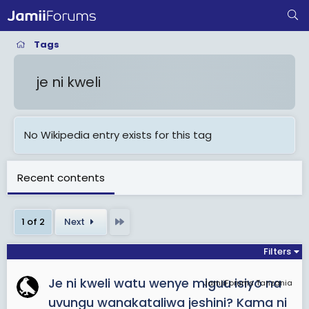
Tags
je ni kweli
No Wikipedia entry exists for this tag
Recent contents
Last
1 of 2
Next
Filters
Je ni kweli watu wenye miguu isiyo na
JamiiForums Tanzania
uvungu wanakataliwa jeshini? Kama ni