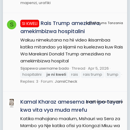
mapenzi, urafiki
Rais Trump amezidiwa,
SI KWELI
JamiiForums Tanzania
S
amekimbizwa hospitalini
Wakuu nimekutana na hii video ikisambaa
katika mitandao ya kijamii na kuelezwa kuw Rais
Wa Marekani Donald Trump amezidiwa na
amekimbizwa hospital
Sijapewa username bado
Thread
Apr 5, 2026
hospitalini
je
ni
kweli
rais
rais trump
trump
Replies: 3
Forum:
JamiiCheck
Kamal Kharaz amesema Iran ipo tayari
JamiiForums Tanzania
kwa vita vya muda mrefu
Katika mahojiano maalum, Mshauri wa Sera za
Mambo ya Nje katika ofisi ya Kiongozi Mkuu wa