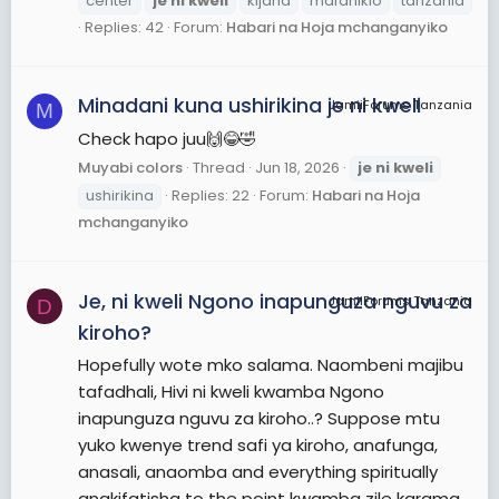
center
je
ni
kweli
kijana
mafanikio
tanzania
Replies: 42
Forum:
Habari na Hoja mchanganyiko
Minadani kuna ushirikina je ni kweli
JamiiForums Tanzania
M
Check hapo juu🙌😂🤣
Muyabi colors
Thread
Jun 18, 2026
je
ni
kweli
ushirikina
Replies: 22
Forum:
Habari na Hoja
mchanganyiko
Je, ni kweli Ngono inapunguza nguvu za
JamiiForums Tanzania
D
kiroho?
Hopefully wote mko salama. Naombeni majibu
tafadhali, Hivi ni kweli kwamba Ngono
inapunguza nguvu za kiroho..? Suppose mtu
yuko kwenye trend safi ya kiroho, anafunga,
anasali, anaomba and everything spiritually
anakifatisha to the point kwamba zile karama