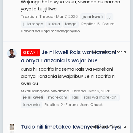
Wajenge hata vyuo vikuu, viwanda au namna
yoyote tu jiji liwe...
Traxtion
Thread
Mar 7, 2026
je
ni
kweli
jiji
jiji la tanga
kukua
tanga
Replies: 5
Forum:
Habari na Hoja mchanganyiko
Je ni kweli Rais wa Marekani
SI KWELI
JamiiForums Tanzania
aionya Tanzania isiwajaribu?
Kuna hii taarifa inasema Rais wa Marekani
aionya Tanzania isiwajaribu? Je ni taarifa ni
kweli au
Mkalukungone Mwamba
Thread
Mar 6, 2026
je
ni
kweli
marekani
rais
rais wa marekani
tanzania
Replies: 2
Forum:
JamiiCheck
Tukio hili limetokea kwenye hifadhi ya
JamiiForums Tanzania