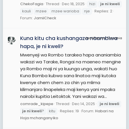
ChekoFagia
Thread
Dec 18, 2025
hizi
je
ni
kweli
kauli
mzee
mzee warioba
nje
Replies: 2
Forum:
JamiiCheck
Kuna kitu cha kushangaza naambiwa
JamiiForums Tanzania
hapa, je ni kweli?
Mwenyeji wa Rombo tarakea hapa ananiambia
wakazi wa Tarake, Rongai na maeneo mengine
ya Rombo maji ni ya kuunga unga, wakati huo
Kuna Bomba kubwa sana linatoa maji kutoka
kwenye chem chem za chin ya mlima
kilimanjaro linapeleka maji kenya yani mpaka
nairobi kupitia Leitoktok. Yani wakazi wa...
comrade_kipepe
Thread
Dec 14, 2025
je
ni
kweli
je
ni
kweli
?
kitu
Replies: 19
Forum:
Habari na
Hoja mchanganyiko