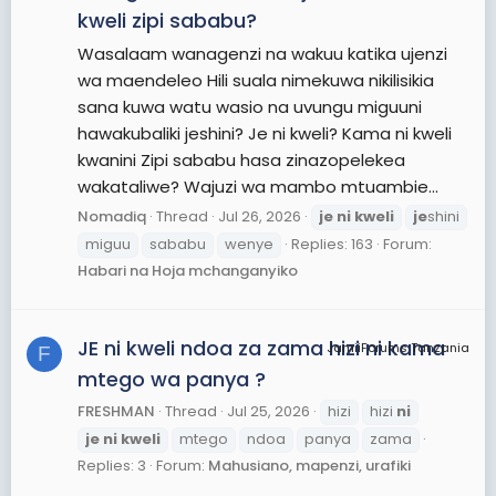
kweli zipi sababu?
Wasalaam wanagenzi na wakuu katika ujenzi
wa maendeleo Hili suala nimekuwa nikilisikia
sana kuwa watu wasio na uvungu miguuni
hawakubaliki jeshini? Je ni kweli? Kama ni kweli
kwanini Zipi sababu hasa zinazopelekea
wakataliwe? Wajuzi wa mambo mtuambie...
Nomadiq
Thread
Jul 26, 2026
je
ni
kweli
je
shini
miguu
sababu
wenye
Replies: 163
Forum:
Habari na Hoja mchanganyiko
JE ni kweli ndoa za zama hizi ni kama
JamiiForums Tanzania
F
mtego wa panya ?
FRESHMAN
Thread
Jul 25, 2026
hizi
hizi
ni
je
ni
kweli
mtego
ndoa
panya
zama
Replies: 3
Forum:
Mahusiano, mapenzi, urafiki