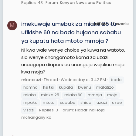
Replies: 43
Forum:
Kenyan News and Politics
imekuwaje umebakiza miaka 25 tu
JamiiForums Tanzania
M
ufikishe 60 na bado hujaona sababu
ya kupata hata mtoto mmoja ?
Ni kwa wale wenye choice ya kuwa na watoto,
sio wenye changamoto kama za uzazi
unaogopa diapers au unangoja wajukuu moja
kwa moja?
mkata uzi
Thread
Wednesday at 3:42 PM
bado
hamna
hata
kupata
kwenu
matatizo
miaka
miaka 25
miaka 60
mmoja
moja
mpaka
mtoto
sababu
shida
uzazi
uzee
vizazi
Replies: 3
Forum:
Habari na Hoja
mchanganyiko