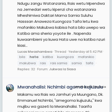
Ndugu zangu Watanzania, Rais wetu Mpendwa
na Jemedari wetu kipenzi cha watanzania
Mheshimiwa Daktari Mama Samia Suluhu
Hasssan Anaweza Kuongoza Taifa letu kwa
mafanikio Makubwa kabisa hata bila uwepo wa
Katiba ama sheria yoyote ile . Napenda
kuwaambieni ya kuwa Hata uwe na katiba nzuri
kiasi...
Lucas Mwashambwa
Thread
Yesterday at 5:42 PM
bila
hata
katiba
kuongoza
mafanikio
makubwa
rais
rais samia
samia
taifa
Replies: 32
Forum:
Jukwaa la Siasa
Mwanahalisi: Nchimbi agoma kujiuzulu
JamiiForums Tanzania
Makamu wa Rais wa Jamhuri ya Muungano, Dk.
Emmanuel Nchimbi, "amegoma kujiuzulu," kwa
mujibu wa gazeti la Mwanahalisi. Taarifa