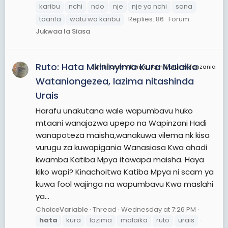
karibu
nchi
ndo
nje
nje ya nchi
sana
taarifa
watu wa karibu
Replies: 86
Forum:
Jukwaa la Siasa
Ruto: Hata Mkininyima Kura Malaika
JamiiForums Kenya, JamiiForums Tanzania
Wataniongezea, lazima nitashinda
Urais
Harafu unakutana wale wapumbavu huko
mtaani wanajazwa upepo na Wapinzani Hadi
wanapoteza maisha,wanakuwa vilema nk kisa
vurugu za kuwapigania Wanasiasa Kwa ahadi
kwamba Katiba Mpya itawapa maisha. Haya
kiko wapi? Kinachoitwa Katiba Mpya ni scam ya
kuwa fool wajinga na wapumbavu Kwa maslahi
ya...
ChoiceVariable
Thread
Wednesday at 7:26 PM
hata
kura
lazima
malaika
ruto
urais