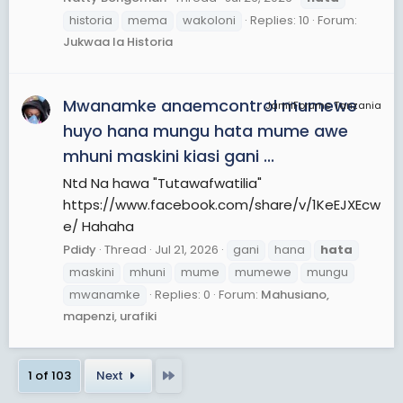
historia
mema
wakoloni
Replies: 10
Forum:
Jukwaa la Historia
Mwanamke anaemcontrol mumewe
JamiiForums Tanzania
huyo hana mungu hata mume awe
mhuni maskini kiasi gani ...
Ntd Na hawa "Tutawafwatilia"
https://www.facebook.com/share/v/1KeEJXEcw
e/ Hahaha
Pdidy
Thread
Jul 21, 2026
gani
hana
hata
maskini
mhuni
mume
mumewe
mungu
mwanamke
Replies: 0
Forum:
Mahusiano,
mapenzi, urafiki
Last
1 of 103
Next