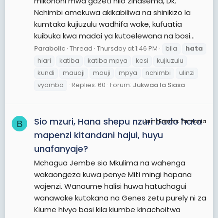
mikononi mwa gazeti hilo zinasema, Dk.
Nchimbi amekuwa akikabiliwa na shinikizo la
kumtaka kujiuzulu wadhifa wake, kufuatia
kuibuka kwa madai ya kutoelewana na bosi...
Parabolic
Thread
Thursday at 1:46 PM
bila
hata
hiari
katiba
katiba mpya
kesi
kujiuzulu
kundi
mauaji
mauji
mpya
nchimbi
ulinzi
vyombo
Replies: 60
Forum:
Jukwaa la Siasa
Sio mzuri, Hana shepu nzuri bado hata
JamiiForums Tanzania
B
mapenzi kitandani hajui, huyu
unafanyaje?
Mchagua Jembe sio Mkulima na wahenga
wakaongeza kuwa penye Miti mingi hapana
wajenzi. Wanaume halisi huwa hatuchagui
wanawake kutokana na Genes zetu purely ni za
Kiume hivyo basi kila kiumbe kinachoitwa