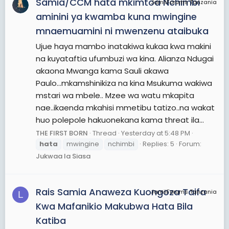
Samia/CCM hata mkimtoa Nchimbi
JamiiForums Tanzania
aminini ya kwamba kuna mwingine
mnaemuamini ni mwenzenu ataibuka
Ujue haya mambo inatakiwa kukaa kwa makini
na kuyataftia ufumbuzi wa kina. Alianza Ndugai
akaona Mwanga kama Sauli akawa
Paulo...mkamshinikiza na kina Msukuma wakiwa
mstari wa mbele.. Mzee wa watu mkapita
nae..ikaenda mkahisi mmetibu tatizo..na wakat
huo polepole hakuonekana kama threat ila...
THE FIRST BORN
Thread
Yesterday at 5:48 PM
hata
mwingine
nchimbi
Replies: 5
Forum:
Jukwaa la Siasa
Rais Samia Anaweza Kuongoza Taifa
JamiiForums Tanzania
L
Kwa Mafanikio Makubwa Hata Bila
Katiba