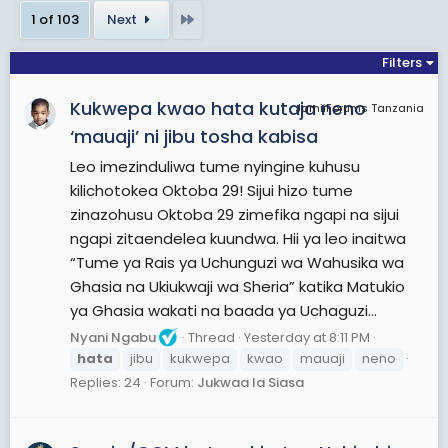
Last
1 of 103
Next
Filters
Kukwepa kwao hata kutaja neno
JamiiForums Tanzania
‘mauaji’ ni jibu tosha kabisa
Leo imezinduliwa tume nyingine kuhusu
kilichotokea Oktoba 29! Sijui hizo tume
zinazohusu Oktoba 29 zimefika ngapi na sijui
ngapi zitaendelea kuundwa. Hii ya leo inaitwa
“Tume ya Rais ya Uchunguzi wa Wahusika wa
Ghasia na Ukiukwaji wa Sheria” katika Matukio
ya Ghasia wakati na baada ya Uchaguzi...
Nyani Ngabu
Thread
Yesterday at 8:11 PM
hata
jibu
kukwepa
kwao
mauaji
neno
Replies: 24
Forum:
Jukwaa la Siasa