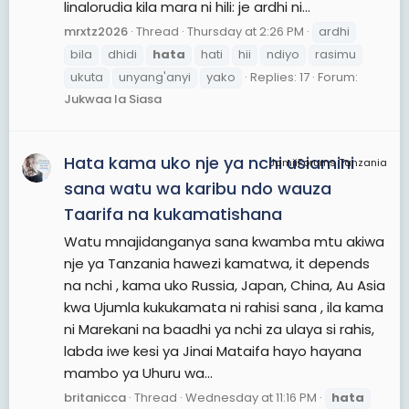
linalorudia kila mara ni hili: je ardhi ni...
mrxtz2026
Thread
Thursday at 2:26 PM
ardhi
bila
dhidi
hata
hati
hii
ndiyo
rasimu
ukuta
unyang'anyi
yako
Replies: 17
Forum:
Jukwaa la Siasa
Hata kama uko nje ya nchi usiamini
JamiiForums Tanzania
sana watu wa karibu ndo wauza
Taarifa na kukamatishana
Watu mnajidanganya sana kwamba mtu akiwa
nje ya Tanzania hawezi kamatwa, it depends
na nchi , kama uko Russia, Japan, China, Au Asia
kwa Ujumla kukukamata ni rahisi sana , ila kama
ni Marekani na baadhi ya nchi za ulaya si rahis,
labda iwe kesi ya Jinai Mataifa hayo hayana
mambo ya Uhuru wa...
britanicca
Thread
Wednesday at 11:16 PM
hata