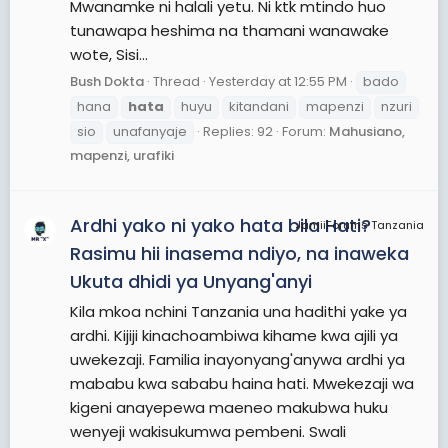
Mwanamke ni halali yetu. Ni ktk mtindo huo
tunawapa heshima na thamani wanawake
wote, Sisi...
Bush Dokta
Thread
Yesterday at 12:55 PM
bado
hana
hata
huyu
kitandani
mapenzi
nzuri
sio
unafanyaje
Replies: 92
Forum:
Mahusiano,
mapenzi, urafiki
Ardhi yako ni yako hata bila Hati?
JamiiForums Tanzania
Rasimu hii inasema ndiyo, na inaweka
Ukuta dhidi ya Unyang'anyi
Kila mkoa nchini Tanzania una hadithi yake ya
ardhi. Kijiji kinachoambiwa kihame kwa ajili ya
uwekezaji. Familia inayonyang'anywa ardhi ya
mababu kwa sababu haina hati. Mwekezaji wa
kigeni anayepewa maeneo makubwa huku
wenyeji wakisukumwa pembeni. Swali