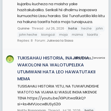
kujaribu kucheza na maisha yake
hazitakubalika. Serikali hii dhalimu inapaswa
kumuachia Lissu haraka. Sisi Tunafuatilia kila kitu
na hakuna taarifa hata moja tunaipuuza.
Quinine
Thread
Jul 26, 2026
hata
heche
john
john heche
kiongozi
moja
mzima
taarifa
Replies: 8
Forum:
Jukwaa la Siasa
TUKISAHAU HISTORIA, INAJIRUDIA....
JamiiForums Tanzania
WAKOLONI NA WALOTUPELEKA
UTUMWANI HATA LEO HAWATUTAKII
MEMA
TUSISAHAU HISTORIA YETU, NA TUWAFUNDISHE
WATOTO NA VIJANA ILI WASIJE INGIA MKENGE
TENA https://youtu.be/iGPUtwa9LkQ?
si=ks4MVUocwBUSyS2G
Natty Bongoman
Thread
Jul 26, 2026
hata