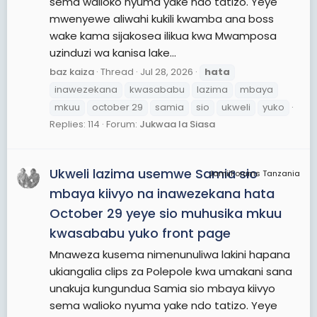
sema walioko nyuma yake ndo tatizo. Yeye
mwenyewe aliwahi kukili kwamba ana boss
wake kama sijakosea ilikua kwa Mwamposa
uzinduzi wa kanisa lake...
baz kaiza
Thread
Jul 28, 2026
hata
inawezekana
kwasababu
lazima
mbaya
mkuu
october 29
samia
sio
ukweli
yuko
Replies: 114
Forum:
Jukwaa la Siasa
Ukweli lazima usemwe Samia sio
JamiiForums Tanzania
mbaya kiivyo na inawezekana hata
October 29 yeye sio muhusika mkuu
kwasababu yuko front page
Mnaweza kusema nimenunuliwa lakini hapana
ukiangalia clips za Polepole kwa umakani sana
unakuja kungundua Samia sio mbaya kiivyo
sema walioko nyuma yake ndo tatizo. Yeye