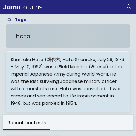
Tags
hata
Shunroku Hata (畑俊六, Hata Shunroku, July 26, 1879
– May 10, 1962) was a Field Marshal (Gensui) in the
Imperial Japanese Army during World War II. He
was the last surviving Japanese military officer
with a marshal's rank. Hata was convicted of war
crimes and sentenced to life imprisonment in
1948, but was paroled in 1954.
View More On Wikipedia.org
Recent contents