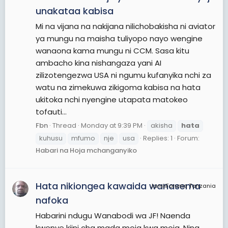
unakataa kabisa
Mi na vijana na nakijana nilichobakisha ni aviator
ya mungu na maisha tuliyopo nayo wengine
wanaona kama mungu ni CCM. Sasa kitu
ambacho kina nishangaza yani AI
zilizotengezwa USA ni ngumu kufanyika nchi za
watu na zimekuwa zikigoma kabisa na hata
ukitoka nchi nyengine utapata matokeo
tofauti...
Fbn
Thread
Monday at 9:39 PM
akisha
hata
kuhusu
mfumo
nje
usa
Replies: 1
Forum:
Habari na Hoja mchanganyiko
Hata nikiongea kawaida wanasema
JamiiForums Tanzania
nafoka
Habarini ndugu Wanabodi wa JF! Naenda
kwenye kiini cha mada moja kwa moja. Nina