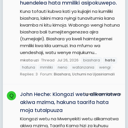
huendelea hata mmiliki asipokuwepo.
Kuna tofauti kubwa kati ya kujiajiri na kumiliki
biashara, lakini mara nyingi tunavitumia kana
kwamba ni kitu kimoja. Wabongo wengi hatuna
biashara bali tumejitengenezea ajira
(tumejiajiri). Biashara ya kweli haimtegemei
mmiliki kwa kila uamuzi. Ina mfumo wa
uendeshaji, watu wenye majukumu...
mkata uzi
Thread
Jul 26, 2026
biashara
hata
hatuna
mmiliki
neno
watanzania
wengi
Replies: 3
Forum:
Biashara, Uchumi na Ujasiriamali
John Heche: Kiongozi wetu alikamatwa
JamiiForums Tanzania
Q
akiwa mzima, hakuna taarifa hata
moja tutaipuuza
Kiongozi wetu na Mwenyekiti wetu alikamatwa
akiwa mzima, Taarifa Kama hizi za kuhusu