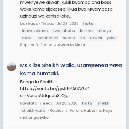
mwenyewe aliwahi kukili kwamba ana boss
wake kama sijakosea ilikua kwa Mwamposa
uzinduzi wa kanisa lake...
baz kaiza
Thread
Jul 28, 2026
hata
inawezekana
kwasababu
lazima
mbaya
mkuu
october 29
samia
sio
ukweli
yuko
Replies: 3
Forum:
Jukwaa la Siasa
Msikilize Sheikh Walid, utampenda hata
JamiiForums Tanzania
kama humtaki.
Bonge la Sheikh
https://youtu.be/gyJr5YA0CGc?
si=VuspeUdqudu3LQjg
kavulata
Thread
Jul 28, 2026
hata
sheikh
sheikh walid
Replies: 0
Forum:
Habari na Hoja
mchanganyiko