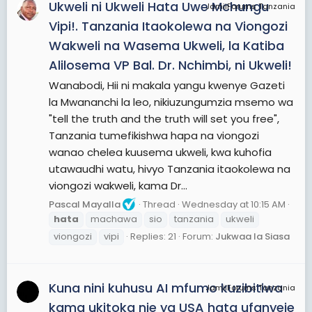
Ukweli ni Ukweli Hata Uwe Mchungu
JamiiForums Tanzania
Vipi!. Tanzania Itaokolewa na Viongozi
Wakweli na Wasema Ukweli, la Katiba
Alilosema VP Bal. Dr. Nchimbi, ni Ukweli!
Wanabodi, Hii ni makala yangu kwenye Gazeti
la Mwananchi la leo, nikiuzungumzia msemo wa
"tell the truth and the truth will set you free",
Tanzania tumefikishwa hapa na viongozi
wanao chelea kuusema ukweli, kwa kuhofia
utawaudhi watu, hivyo Tanzania itaokolewa na
viongozi wakweli, kama Dr...
Pascal Mayalla
Thread
Wednesday at 10:15 AM
hata
machawa
sio
tanzania
ukweli
viongozi
vipi
Replies: 21
Forum:
Jukwaa la Siasa
Kuna nini kuhusu AI mfumo kuzibitiwa
JamiiForums Tanzania
kama ukitoka nje ya USA hata ufanyeje