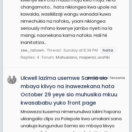
changamoto... hata nikiongea kwa upole na
kawaida, wasikilizaji wangu wanadai kuwa
nimechukia na nafoka,, yaani nikiongea
seriously mfano kwenye jambo nyeti na la
msingi, naonekana kama nafoka. Hali hii
inanitatiza...
zee_latown
Thread
Sunday at 8:39 PM
hata
Replies: 4
Forum:
Mahusiano, mapenzi, urafiki
Ukweli lazima usemwe Samia sio
JamiiForums Tanzania
mbaya kiivyo na inawezekana hata
October 29 yeye sio muhusika mkuu
kwasababu yuko front page
Mnaweza kusema nimenunuliwa lakini hapana
ukiangalia clips za Polepole kwa umakani sana
unakuja kungundua Samia sio mbaya kiivyo