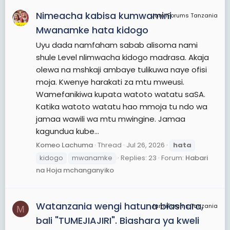
Nimeacha kabisa kumwamini
JamiiForums Tanzania
Mwanamke hata kidogo
Uyu dada namfaham sabab alisoma nami
shule Level nlimwacha kidogo madrasa. Akaja
olewa na mshkaji ambaye tulikuwa naye ofisi
moja. Kwenye harakati za mtu mweusi.
Wamefanikiwa kupata watoto watatu saSA.
Katika watoto watatu hao mmoja tu ndo wa
jamaa wawili wa mtu mwingine. Jamaa
kagundua kube...
Komeo Lachuma
Thread
Jul 26, 2026
hata
kidogo
mwanamke
Replies: 23
Forum:
Habari
na Hoja mchanganyiko
Watanzania wengi hatuna biashara,
JamiiForums Tanzania
M
bali "TUMEJIAJIRI". Biashara ya kweli