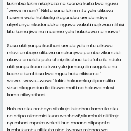
kukimbia lakini nikajikaza na kuanza kuita kwa nguvu
"wewe ni nani?" Niliita sana lakini mtu yule alikuwa
hasemi wala hatikisiki,nikagundua uenda ndiye
aliyefanya nikadondoka ingawa wakati najikwaa nilihisi
kitu kama jiwe na maeneo yale hakukuwa na mawe!.
Sasa akili yangu ikadhani uenda yule mtu alikuwa
mlevi ambaye alikuwa amekunywa pombe zikamzidi
akawa amelala pale chini,nilisahau kutafuta ile ndala
akili yangu ikaamia kwa yule jamaa,nilimsogelea na
kuanza kumtikisa kwa mguu huku nikisema "
wewe....wewe....wewe" lakini hakuamka,nilipomulika
vizuri nikagundua ile ilikuwa maiti na hakuwa mlevi
kama nilivyodhani.
Hakuna siku ambayo sitakuja kuisahau kama ile siku
na ndipo nikaamini kuna wachawi!,sikumbuki nilifikaje
nyumbani mpaka wakati huo maana nilipopata
kumbukumbu nilijikuta nipo kwenye mlango wa