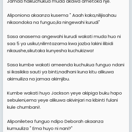
Jamaa haikuchukua muda akawa ametoka nje.
Aliponiona akaanza kusema " Aaah kaka,nilijisahau
nikaondoka na funguo,ila ningewahi kurudi"
Sasa anasema angewahi kurudi wakati muda huo ni
saa 5 ya usiku!,nilimtazama kwa jazba lakini ilibidi
nikaushe,sikutaka kunyesha kuchukizwa!
Sasa kumbe wakati ameenda kuchukua funguo ndani
si ikasikika sauti ya binti,nadhani kuna kitu alikuwa
akimuiliza na jamaa akimjibu.
Kumbe wakati huyo Jackson yeye akipiga buku hapo
sebuleni,ema yeye alikuwa akivinjari na kibinti fulani
kule chumbani!.
Aliponiletea funguo ndipo Deborah akaanza
kumuuliza " Ema huyo ni nani?"