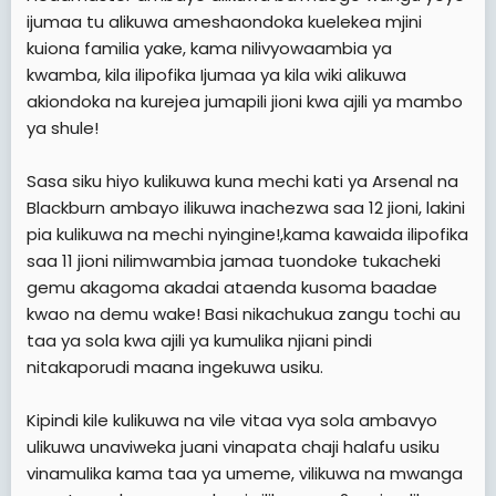
ijumaa tu alikuwa ameshaondoka kuelekea mjini
kuiona familia yake, kama nilivyowaambia ya
kwamba, kila ilipofika Ijumaa ya kila wiki alikuwa
akiondoka na kurejea jumapili jioni kwa ajili ya mambo
ya shule!
Sasa siku hiyo kulikuwa kuna mechi kati ya Arsenal na
Blackburn ambayo ilikuwa inachezwa saa 12 jioni, lakini
pia kulikuwa na mechi nyingine!,kama kawaida ilipofika
saa 11 jioni nilimwambia jamaa tuondoke tukacheki
gemu akagoma akadai ataenda kusoma baadae
kwao na demu wake! Basi nikachukua zangu tochi au
taa ya sola kwa ajili ya kumulika njiani pindi
nitakaporudi maana ingekuwa usiku.
Kipindi kile kulikuwa na vile vitaa vya sola ambavyo
ulikuwa unaviweka juani vinapata chaji halafu usiku
vinamulika kama taa ya umeme, vilikuwa na mwanga