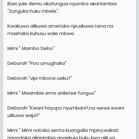
Basi yule demu akafungua nyumba akaniambia
"Zunguka huku mbele".
Kwakuwa alikuwa ametoka nje,sikuwa tena na
mashaka kuhusu wale mbwa.
Mimi " Mambo Debo"
Deborah "Poa umughaka"
Deborah "vipi mbona usiku?"
Mimi " Mwambie ema aniletee funguo"
Deborah "Kwani hayupo nyumbani?,na wewe kwani
ulikuwa wapi?"
Mimi " Mimi natoka senta kuangalia mpira,wakati
naondoka aliniambia angekuja huku kwa ajili ya