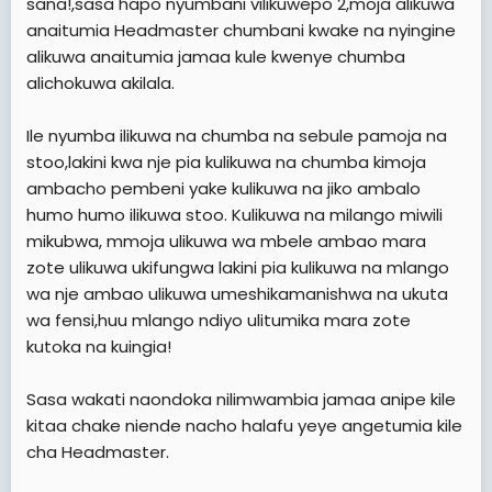
sana!,sasa hapo nyumbani vilikuwepo 2,moja alikuwa
anaitumia Headmaster chumbani kwake na nyingine
alikuwa anaitumia jamaa kule kwenye chumba
alichokuwa akilala.
Ile nyumba ilikuwa na chumba na sebule pamoja na
stoo,lakini kwa nje pia kulikuwa na chumba kimoja
ambacho pembeni yake kulikuwa na jiko ambalo
humo humo ilikuwa stoo. Kulikuwa na milango miwili
mikubwa, mmoja ulikuwa wa mbele ambao mara
zote ulikuwa ukifungwa lakini pia kulikuwa na mlango
wa nje ambao ulikuwa umeshikamanishwa na ukuta
wa fensi,huu mlango ndiyo ulitumika mara zote
kutoka na kuingia!
Sasa wakati naondoka nilimwambia jamaa anipe kile
kitaa chake niende nacho halafu yeye angetumia kile
cha Headmaster.