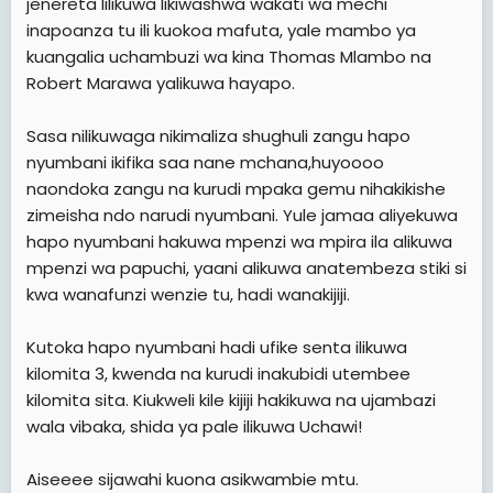
jenereta lilikuwa likiwashwa wakati wa mechi
inapoanza tu ili kuokoa mafuta, yale mambo ya
kuangalia uchambuzi wa kina Thomas Mlambo na
Robert Marawa yalikuwa hayapo.
Sasa nilikuwaga nikimaliza shughuli zangu hapo
nyumbani ikifika saa nane mchana,huyoooo
naondoka zangu na kurudi mpaka gemu nihakikishe
zimeisha ndo narudi nyumbani. Yule jamaa aliyekuwa
hapo nyumbani hakuwa mpenzi wa mpira ila alikuwa
mpenzi wa papuchi, yaani alikuwa anatembeza stiki si
kwa wanafunzi wenzie tu, hadi wanakijiji.
Kutoka hapo nyumbani hadi ufike senta ilikuwa
kilomita 3, kwenda na kurudi inakubidi utembee
kilomita sita. Kiukweli kile kijiji hakikuwa na ujambazi
wala vibaka, shida ya pale ilikuwa Uchawi!
Aiseeee sijawahi kuona asikwambie mtu.