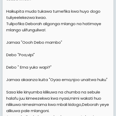
Haikupita muda tukawa tumefika kwa huyo dogo
tuliyeelekezwa kwao.
Tulipofika Deborah aligonga mlango na hatimaye
mlango ulifunguliwa!.
Jamaa "Oooh Debo mambo"
Debo "Poa,vipi"
Debo " Ema yuko wapi?"
Jamaa akaanza kuita "Oyaa ema,njoo unaitwa huku"
Sasa kile kinyumba kilikuwa na chumba na sebule
halafu juu kimeezekwa kwa nyasi,mimi wakati huo
nilikuwa nimesimama kwa mbali kidogo,Deborah yeye
alikuwa pale mlangoni.