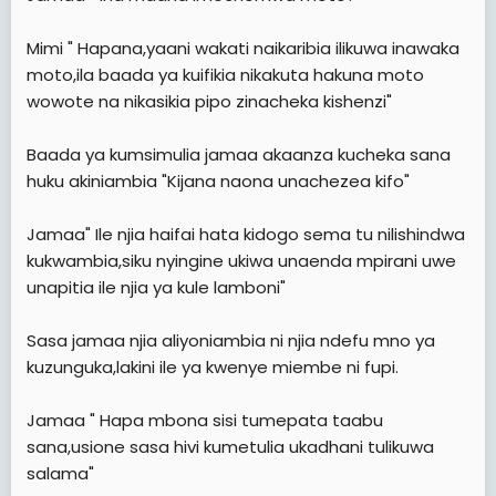
Mimi " Hapana,yaani wakati naikaribia ilikuwa inawaka
moto,ila baada ya kuifikia nikakuta hakuna moto
wowote na nikasikia pipo zinacheka kishenzi"
Baada ya kumsimulia jamaa akaanza kucheka sana
huku akiniambia "Kijana naona unachezea kifo"
Jamaa" Ile njia haifai hata kidogo sema tu nilishindwa
kukwambia,siku nyingine ukiwa unaenda mpirani uwe
unapitia ile njia ya kule lamboni"
Sasa jamaa njia aliyoniambia ni njia ndefu mno ya
kuzunguka,lakini ile ya kwenye miembe ni fupi.
Jamaa " Hapa mbona sisi tumepata taabu
sana,usione sasa hivi kumetulia ukadhani tulikuwa
salama"