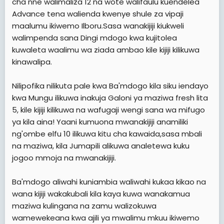
cha nne walimaliza 12 na wote walifaulu kuendelea
Advance tena walienda kwenye shule za vipaji
maalumu ikiwemo Ilboru.Sasa wanakijiji kiukweli
walimpenda sana Dingi mdogo kwa kujitolea
kuwaleta waalimu wa ziada ambao kile kijiji kilikuwa
kinawalipa.
Nilipofika nilikuta pale kwa Ba'mdogo kila siku iendayo
kwa Mungu ilikuwa inakuja Galoni ya maziwa fresh lita
5, kile kijiji kilikuwa na wafugaji wengi sana wa mifugo
ya kila aina! Yaani kumuona mwanakijiji anamiliki
ng'ombe elfu 10 ilikuwa kitu cha kawaida,sasa mbali
na maziwa, kila Jumapili alikuwa analetewa kuku
jogoo mmoja na mwanakijiji.
Ba'mdogo aliwahi kuniambia waliwahi kukaa kikao na
wana kijiji wakakubali kila kaya kuwa wanakamua
maziwa kulingana na zamu walizokuwa
wamewekeana kwa ajili ya mwalimu mkuu ikiwemo