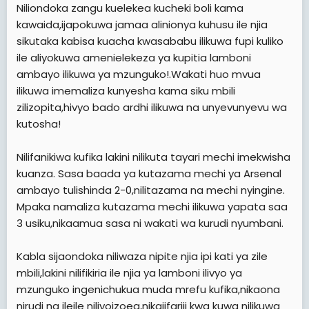
Niliondoka zangu kuelekea kucheki boli kama
kawaida,ijapokuwa jamaa alinionya kuhusu ile njia
sikutaka kabisa kuacha kwasababu ilikuwa fupi kuliko
ile aliyokuwa amenielekeza ya kupitia lamboni
ambayo ilikuwa ya mzunguko!.Wakati huo mvua
ilikuwa imemaliza kunyesha kama siku mbili
zilizopita,hivyo bado ardhi ilikuwa na unyevunyevu wa
kutosha!
Nilifanikiwa kufika lakini nilikuta tayari mechi imekwisha
kuanza. Sasa baada ya kutazama mechi ya Arsenal
ambayo tulishinda 2-0,nilitazama na mechi nyingine.
Mpaka namaliza kutazama mechi ilikuwa yapata saa
3 usiku,nikaamua sasa ni wakati wa kurudi nyumbani.
Kabla sijaondoka niliwaza nipite njia ipi kati ya zile
mbili,lakini nilifikiria ile njia ya lamboni ilivyo ya
mzunguko ingenichukua muda mrefu kufika,nikaona
nirudi na ileile niliyoizoea,nikajifariji kwa kuwa nilikuwa