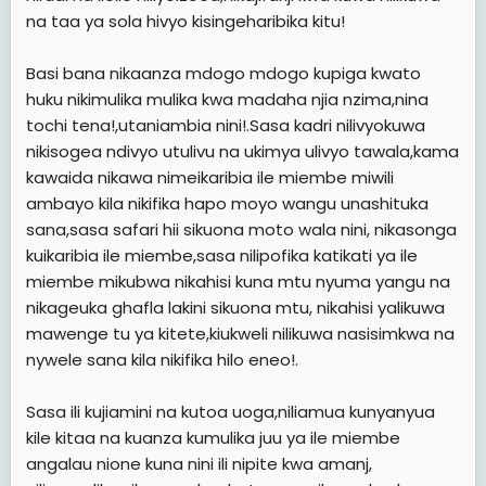
na taa ya sola hivyo kisingeharibika kitu!
Basi bana nikaanza mdogo mdogo kupiga kwato
huku nikimulika mulika kwa madaha njia nzima,nina
tochi tena!,utaniambia nini!.Sasa kadri nilivyokuwa
nikisogea ndivyo utulivu na ukimya ulivyo tawala,kama
kawaida nikawa nimeikaribia ile miembe miwili
ambayo kila nikifika hapo moyo wangu unashituka
sana,sasa safari hii sikuona moto wala nini, nikasonga
kuikaribia ile miembe,sasa nilipofika katikati ya ile
miembe mikubwa nikahisi kuna mtu nyuma yangu na
nikageuka ghafla lakini sikuona mtu, nikahisi yalikuwa
mawenge tu ya kitete,kiukweli nilikuwa nasisimkwa na
nywele sana kila nikifika hilo eneo!.
Sasa ili kujiamini na kutoa uoga,niliamua kunyanyua
kile kitaa na kuanza kumulika juu ya ile miembe
angalau nione kuna nini ili nipite kwa amanj,