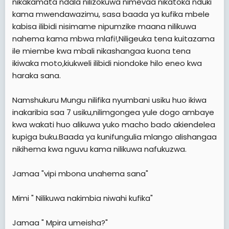
nikakamata ndala nilizokuwa nimevaa nikatoka nduki
kama mwendawazimu, sasa baada ya kufika mbele
kabisa ilibidi nisimame nipumzike maana nilikuwa
nahema kama mbwa mlafi!,Niligeuka tena kuitazama
ile miembe kwa mbali nikashangaa kuona tena
ikiwaka moto,kiukweli ilibidi niondoke hilo eneo kwa
haraka sana.
Namshukuru Mungu nilifika nyumbani usiku huo ikiwa
inakaribia saa 7 usiku,nilimgongea yule dogo ambaye
kwa wakati huo alikuwa yuko macho bado akiendelea
kupiga buku.Baada ya kunifungulia mlango alishangaa
nikihema kwa nguvu kama nilikuwa nafukuzwa.
Jamaa "vipi mbona unahema sana"
Mimi " Nilikuwa nakimbia niwahi kufika"
Jamaa " Mpira umeisha?"