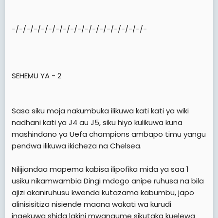
-/-/-/-/-/-/-/-/-/-/-/-/-/-/-/-/-/-/-
SEHEMU YA - 2
Sasa siku moja nakumbuka ilikuwa kati kati ya wiki
nadhani kati ya J4 au J5, siku hiyo kulikuwa kuna
mashindano ya Uefa champions ambapo timu yangu
pendwa ilikuwa ikicheza na Chelsea.
Nilijiandaa mapema kabisa ilipofika mida ya saa 1
usiku nikamwambia Dingi mdogo anipe ruhusa na bila
ajizi akaniruhusu kwenda kutazama kabumbu, japo
alinisisitiza nisiende maana wakati wa kurudi
ingekuwa shida lakini mwanaume sikutaka kuelewa