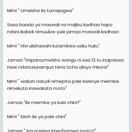
Mimi " Umeisha ila tumepigwa"
Sasa baada ya maswali na majibu kadhaa hapo
ndani ikabidi nimuulize yule jamaa maswali kadhaa!.
Mimi " Hivi ulishawahi kutembea usiku huku"
Jamaa "Hapana,mwisho wangu ni saa 12 tu inapaswa
niwe ndani,siunamjua tena ticha alivyo mkora!"
Mimi " wakati narudi nimepita pale kwenye miembe
nimekuta inawakata moto"
Jamaa "Ile miembe ya kule chini?"
Mimi " Eenh ile ya pale chini"
Jamaa " Ina maana imechomwa moto?"