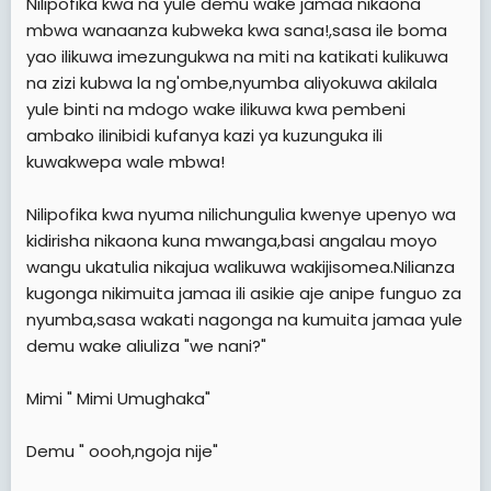
Nilipofika kwa na yule demu wake jamaa nikaona
mbwa wanaanza kubweka kwa sana!,sasa ile boma
yao ilikuwa imezungukwa na miti na katikati kulikuwa
na zizi kubwa la ng'ombe,nyumba aliyokuwa akilala
yule binti na mdogo wake ilikuwa kwa pembeni
ambako ilinibidi kufanya kazi ya kuzunguka ili
kuwakwepa wale mbwa!
Nilipofika kwa nyuma nilichungulia kwenye upenyo wa
kidirisha nikaona kuna mwanga,basi angalau moyo
wangu ukatulia nikajua walikuwa wakijisomea.Nilianza
kugonga nikimuita jamaa ili asikie aje anipe funguo za
nyumba,sasa wakati nagonga na kumuita jamaa yule
demu wake aliuliza "we nani?"
Mimi " Mimi Umughaka"
Demu " oooh,ngoja nije"