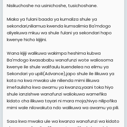
e
Nisikuchoshe na usinichoshe, tusichoshane.
r
Miaka ya fulani baada ya kumaliza shule ya
sekondari,niliamua kwenda kumsalimia Ba'mdogo
aliyekuwa mkuu wa shule fulani ya sekondari hapo
kwenye hicho kijijini.
Wana kijiji walikuwa wakimpa heshima kubwa
Ba'mdogo kwasababu wanafunzi wote waliosoma
kwenye ile shule walifaulu kuendelea na elimu ya
Sekondari ya upili(Advance),japo shule ile ilikuwa ya
kata na kwa mwaka ule nilienda mimi ilikuwa
imefaulisha kwa awamu ya kwanza,yaani toka hiyo
shule ianzishwe wanafunzi waliokuwa wamefika
kidato cha ilikuwa tayari ni mara moja,hivyo nilipofika
mimi wale nilowakuta ndo walikuwa wa awamu ya pili.
Sasa kwa mwaka ule wa kwanza wanafunzi wa kidato