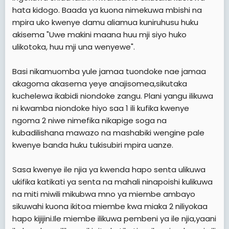
hata kidogo. Baada ya kuona nimekuwa mbishi na
mpira uko kwenye damu aliamua kuniruhusu huku
akisema "Uwe makini maana huu mji siyo huko
ulikotoka, huu mji una wenyewe".
Basi nikamuomba yule jamaa tuondoke nae jamaa
akagoma akasema yeye anajisomea,sikutaka
kuchelewa ikabidi niondoke zangu. Plani yangu ilikuwa
ni kwamba niondoke hiyo saa 1 ili kufika kwenye
ngoma 2 niwe nimefika nikapige soga na
kubadilishana mawazo na mashabiki wengine pale
kwenye banda huku tukisubiri mpira uanze.
Sasa kwenye ile njia ya kwenda hapo senta ulikuwa
ukifika katikati ya senta na mahali ninapoishi kulikuwa
na miti miwili mikubwa mno ya miembe ambayo
sikuwahi kuona ikitoa miembe kwa miaka 2 niliyokaa
hapo kijijini.Ile miembe ilikuwa pembeni ya ile njia,yaani