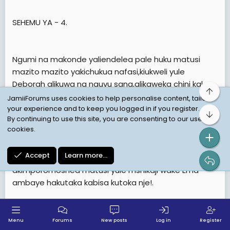
SEHEMU YA - 4.
Ngumi na makonde yaliendelea pale huku matusi
mazito mazito yakichukua nafasi,kiukweli yule
Deborah alikuwa na nguvu sana,alikaweka chini kale
Top
kabinti akawa anakasukumia ngumi za kike zisizo
JamiiForums uses cookies to help personalise content, tailor
kuwa na idadi,sasa yule Ema yeye alipoingia ndani
your experience and to keep you logged in if you register.
Bot
By continuing to use this site, you are consenting to our use of
hakutoka nje,ilibidi mimi na huyo jamaa aliyeitwa
cookies.
Jackson tuingilie kati ule ugomvi kuachanisha!.
Accept
Learn more…
Deborah alikuwa amechukia sana huku
akimporomoshea matusi yule mshikaji wake Ema
ambaye hakutaka kabisa kutoka nje!.
Mimi " Debo nisikilize,hebu achana na haya mambo ya
ugomvi tuondoke,ni usiku sana sasa hivi"
Menu
Forums
New posts
Log in
Register