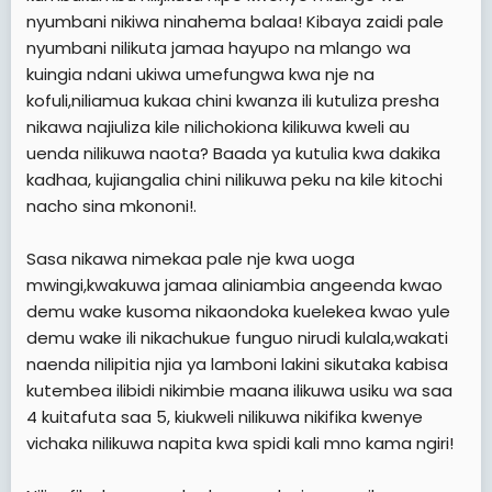
nyumbani nikiwa ninahema balaa! Kibaya zaidi pale
nyumbani nilikuta jamaa hayupo na mlango wa
kuingia ndani ukiwa umefungwa kwa nje na
kofuli,niliamua kukaa chini kwanza ili kutuliza presha
nikawa najiuliza kile nilichokiona kilikuwa kweli au
uenda nilikuwa naota? Baada ya kutulia kwa dakika
kadhaa, kujiangalia chini nilikuwa peku na kile kitochi
nacho sina mkononi!.
Sasa nikawa nimekaa pale nje kwa uoga
mwingi,kwakuwa jamaa aliniambia angeenda kwao
demu wake kusoma nikaondoka kuelekea kwao yule
demu wake ili nikachukue funguo nirudi kulala,wakati
naenda nilipitia njia ya lamboni lakini sikutaka kabisa
kutembea ilibidi nikimbie maana ilikuwa usiku wa saa
4 kuitafuta saa 5, kiukweli nilikuwa nikifika kwenye
vichaka nilikuwa napita kwa spidi kali mno kama ngiri!