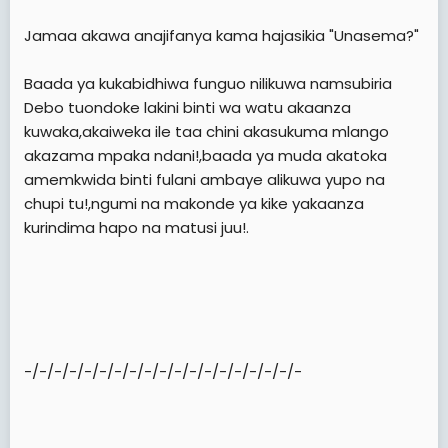
Jamaa akawa anajifanya kama hajasikia "Unasema?"
Baada ya kukabidhiwa funguo nilikuwa namsubiria
Debo tuondoke lakini binti wa watu akaanza
kuwaka,akaiweka ile taa chini akasukuma mlango
akazama mpaka ndani!,baada ya muda akatoka
amemkwida binti fulani ambaye alikuwa yupo na
chupi tu!,ngumi na makonde ya kike yakaanza
kurindima hapo na matusi juu!.
-/-/-/-/-/-/-/-/-/-/-/-/-/-/-/-/-/-/-