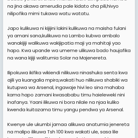
na jina akawa amerudia pale kidato cha pili,hivyo
nilipofika mimi tukawa watu watatu.
Japo kulikuwa ni kijijini lakini kulikuwa na maisha fulani
ya amani sana,kulikuwa na Lambo kubwa ambalo
wanakijiji walikuwa wakijipatia maji ya mahitaji yao
hapo. Kwa upande wa umeme ulikuwa bado haujafika
na wana kijiji walitumia Solar na Majenereta.
Ilipokuwa ikifika wikiendi nilikuwa ninashuka senta kwa
ajili ya kuangalia mpira,wakati huo nilikuwa shabiki wa
kutupwa wa Arsenal, ingawaje hivi leo sina mahaba
kama hapo zamani kwasababu timu haieleweki nini
inafanya. Yaani ilikuwa ni bora nilale na njaa kuliko
kwenda kuitazama timu yangu pendwa ya Arsenal.
Kwenye ule ukumbi jamaa alikuwa anatumia jenereta
na malipo ilikuwa Tsh 100 kwa wakati ule, sasa lile