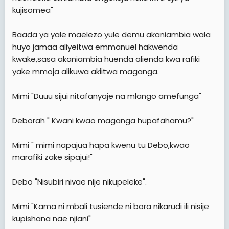
kujisomea"
Baada ya yale maelezo yule demu akaniambia wala
huyo jamaa aliyeitwa emmanuel hakwenda
kwake,sasa akaniambia huenda alienda kwa rafiki
yake mmoja alikuwa akiitwa maganga.
Mimi "Duuu sijui nitafanyaje na mlango amefunga"
Deborah " Kwani kwao maganga hupafahamu?"
Mimi " mimi napajua hapa kwenu tu Debo,kwao
marafiki zake sipajui!"
Debo "Nisubiri nivae nije nikupeleke".
Mimi "Kama ni mbali tusiende ni bora nikarudi ili nisije
kupishana nae njiani"