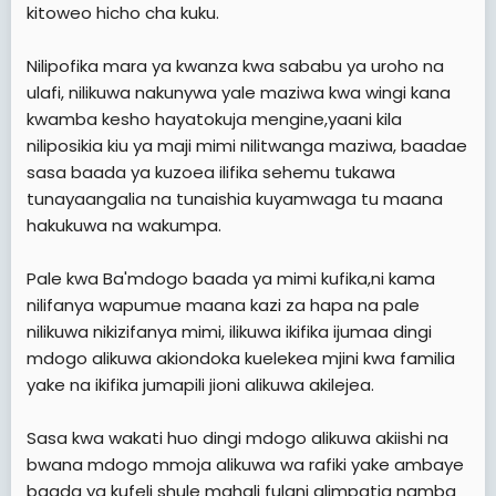
kitoweo hicho cha kuku.
Nilipofika mara ya kwanza kwa sababu ya uroho na
ulafi, nilikuwa nakunywa yale maziwa kwa wingi kana
kwamba kesho hayatokuja mengine,yaani kila
niliposikia kiu ya maji mimi nilitwanga maziwa, baadae
sasa baada ya kuzoea ilifika sehemu tukawa
tunayaangalia na tunaishia kuyamwaga tu maana
hakukuwa na wakumpa.
Pale kwa Ba'mdogo baada ya mimi kufika,ni kama
nilifanya wapumue maana kazi za hapa na pale
nilikuwa nikizifanya mimi, ilikuwa ikifika ijumaa dingi
mdogo alikuwa akiondoka kuelekea mjini kwa familia
yake na ikifika jumapili jioni alikuwa akilejea.
Sasa kwa wakati huo dingi mdogo alikuwa akiishi na
bwana mdogo mmoja alikuwa wa rafiki yake ambaye
baada ya kufeli shule mahali fulani alimpatia namba