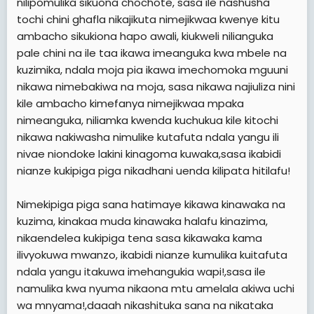
nilipomulika sikuona chochote, sasa ile nashusha
tochi chini ghafla nikajikuta nimejikwaa kwenye kitu
ambacho sikukiona hapo awali, kiukweli nilianguka
pale chini na ile taa ikawa imeanguka kwa mbele na
kuzimika, ndala moja pia ikawa imechomoka mguuni
nikawa nimebakiwa na moja, sasa nikawa najiuliza nini
kile ambacho kimefanya nimejikwaa mpaka
nimeanguka, niliamka kwenda kuchukua kile kitochi
nikawa nakiwasha nimulike kutafuta ndala yangu ili
nivae niondoke lakini kinagoma kuwaka,sasa ikabidi
nianze kukipiga piga nikadhani uenda kilipata hitilafu!
Nimekipiga piga sana hatimaye kikawa kinawaka na
kuzima, kinakaa muda kinawaka halafu kinazima,
nikaendelea kukipiga tena sasa kikawaka kama
ilivyokuwa mwanzo, ikabidi nianze kumulika kuitafuta
ndala yangu itakuwa imehangukia wapi!,sasa ile
namulika kwa nyuma nikaona mtu amelala akiwa uchi
wa mnyama!,daaah nikashituka sana na nikataka