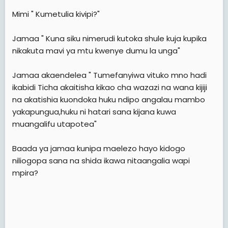
Mimi " Kumetulia kivipi?"
Jamaa " Kuna siku nimerudi kutoka shule kuja kupika
nikakuta mavi ya mtu kwenye dumu la unga"
Jamaa akaendelea " Tumefanyiwa vituko mno hadi
ikabidi Ticha akaitisha kikao cha wazazi na wana kijiji
na akatishia kuondoka huku ndipo angalau mambo
yakapungua,huku ni hatari sana kijana kuwa
muangalifu utapotea"
Baada ya jamaa kunipa maelezo hayo kidogo
niliogopa sana na shida ikawa nitaangalia wapi
mpira?