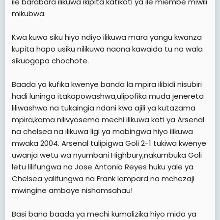
ile barabara ilikuwa ikipita katikati ya ile miembe miwili
mikubwa.
Kwa kuwa siku hiyo ndiyo ilikuwa mara yangu kwanza
kupita hapo usiku nilikuwa naona kawaida tu na wala
sikuogopa chochote.
Baada ya kufika kwenye banda la mpira ilibidi nisubiri
hadi luninga itakapowashwa,ulipofika muda jenereta
liliwashwa na tukaingia ndani kwa ajili ya kutazama
mpira,kama nilivyosema mechi ilikuwa kati ya Arsenal
na chelsea na ilikuwa ligi ya mabingwa hiyo ilikuwa
mwaka 2004. Arsenal tulipigwa Goli 2-1 tukiwa kwenye
uwanja wetu wa nyumbani Highbury,nakumbuka Goli
letu lilifungwa na Jose Antonio Reyes huku yale ya
Chelsea yalifungwa na Frank lampard na mchezaji
mwingine ambaye nishamsahau!
Basi bana baada ya mechi kumalizika hiyo mida ya