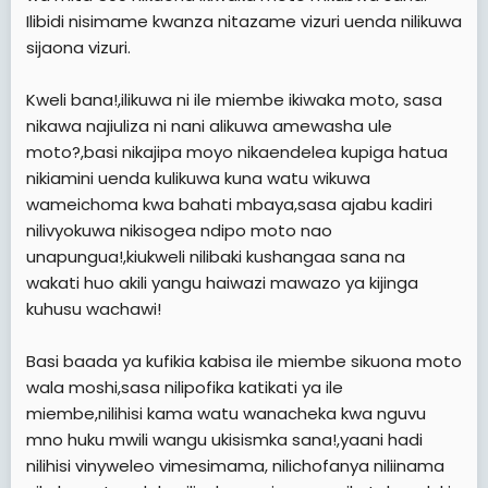
Ilibidi nisimame kwanza nitazame vizuri uenda nilikuwa
sijaona vizuri.
Kweli bana!,ilikuwa ni ile miembe ikiwaka moto, sasa
nikawa najiuliza ni nani alikuwa amewasha ule
moto?,basi nikajipa moyo nikaendelea kupiga hatua
nikiamini uenda kulikuwa kuna watu wikuwa
wameichoma kwa bahati mbaya,sasa ajabu kadiri
nilivyokuwa nikisogea ndipo moto nao
unapungua!,kiukweli nilibaki kushangaa sana na
wakati huo akili yangu haiwazi mawazo ya kijinga
kuhusu wachawi!
Basi baada ya kufikia kabisa ile miembe sikuona moto
wala moshi,sasa nilipofika katikati ya ile
miembe,nilihisi kama watu wanacheka kwa nguvu
mno huku mwili wangu ukisismka sana!,yaani hadi
nilihisi vinyweleo vimesimama, nilichofanya niliinama