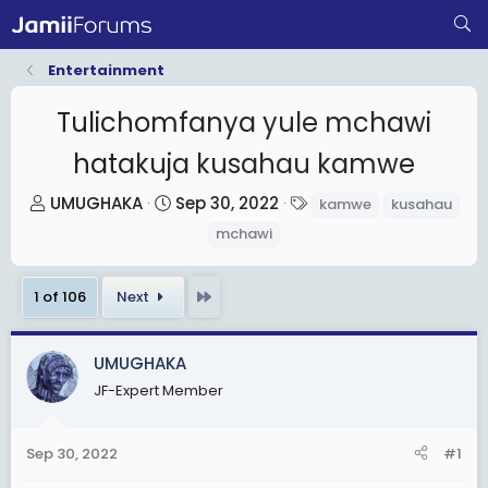
Entertainment
Tulichomfanya yule mchawi
hatakuja kusahau kamwe
T
S
T
UMUGHAKA
Sep 30, 2022
kamwe
kusahau
h
t
a
mchawi
r
a
g
e
r
s
Last
1 of 106
Next
a
t
d
d
s
a
UMUGHAKA
t
t
JF-Expert Member
a
e
r
Sep 30, 2022
#1
t