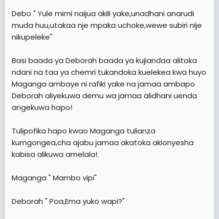
Debo " Yule mimi naijua akili yake,unadhani anarudi
muda huu,utakaa nje mpaka uchoke,wewe subiri nije
nikupeleke"
Basi baada ya Deborah baada ya kujiandaa alitoka
ndani na taa ya chemri tukandoka kuelekea kwa huyo
Maganga ambaye ni rafiki yake na jamaa ambapo
Deborah aliyekuwa demu wa jamaa alidhani uenda
angekuwa hapo!
Tulipofika hapo kwao Maganga tulianza
kumgongea,cha ajabu jamaa akatoka akionyesha
kabisa alikuwa amelala!.
Maganga " Mambo vipi"
Deborah " Poa,Ema yuko wapi?"