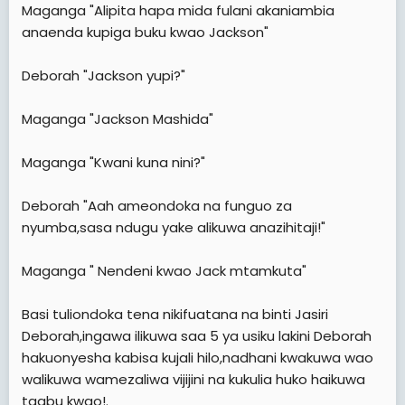
Maganga "Alipita hapa mida fulani akaniambia
anaenda kupiga buku kwao Jackson"
Deborah "Jackson yupi?"
Maganga "Jackson Mashida"
Maganga "Kwani kuna nini?"
Deborah "Aah ameondoka na funguo za
nyumba,sasa ndugu yake alikuwa anazihitaji!"
Maganga " Nendeni kwao Jack mtamkuta"
Basi tuliondoka tena nikifuatana na binti Jasiri
Deborah,ingawa ilikuwa saa 5 ya usiku lakini Deborah
hakuonyesha kabisa kujali hilo,nadhani kwakuwa wao
walikuwa wamezaliwa vijijini na kukulia huko haikuwa
taabu kwao!.