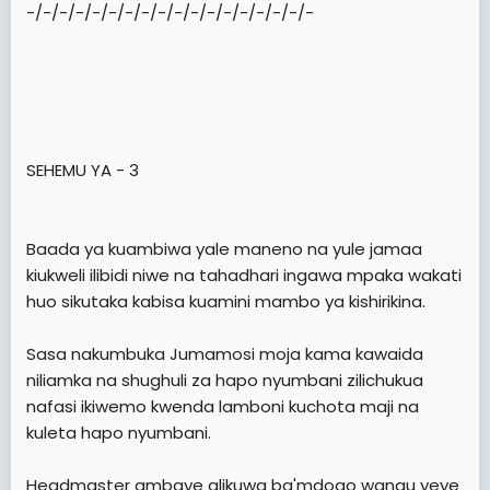
-/-/-/-/-/-/-/-/-/-/-/-/-/-/-/-/-/-
SEHEMU YA - 3
Baada ya kuambiwa yale maneno na yule jamaa
kiukweli ilibidi niwe na tahadhari ingawa mpaka wakati
huo sikutaka kabisa kuamini mambo ya kishirikina.
Sasa nakumbuka Jumamosi moja kama kawaida
niliamka na shughuli za hapo nyumbani zilichukua
nafasi ikiwemo kwenda lamboni kuchota maji na
kuleta hapo nyumbani.
Headmaster ambaye alikuwa ba'mdogo wangu yeye