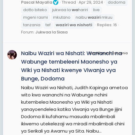
Pascal Mayalla
Thread
Apr 29, 2024
dodoma
dotto biteko
jukwaa la
wa
hariri
live
mgeni rasmi
mkutano
naibu
waziri
mkuu
tanzania
tef
waziri
wa
nishati
Replies: 16
Forum:
Jukwaa la Siasa
Naibu Waziri wa Nishati: Wananchi na
JamiiForums Tanzania
Wabunge tembeleeni Maonesho ya
Wiki ya Nishati kwenye Viwanja vya
Bunge, Dodoma
Naibu Waziri wa Nishati, Judith Kapinga ametoa
wito kwa wananchi na Wabunge nchini
kutembelea Maonesho ya Wiki ya Nishati
yanayoendelea katika Viwanja vya Bunge jijini
Dodoma ili kufahamu masuala mbalimbali
ikiwemo utekelezaji wa miradi mbalimbali chini
ya Serikali ya Awamu ya Sita. Naibu...