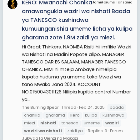
KERO: Mwanachi Chanika
JamiiForums Tanzania
amawangukia waziri wa nishati Baada
ya TANESCO kushindwa
kumuunganishia umeme licha ya kulipa
gharama zote 1.9M zaidi ya miezi.
Hi Great Thinkers. NAOMBA Risiti hii imfikie Waziri
wa Nishati na Madini Popote alipo. MANAGER
TANESCO DAR ES SALAAM, MANAGER TANESCO
CHANIKA. MIMI ni mteja Ambaye nimelipia
kupata huduma ya umeme toka Mwezi wa
tano Mwaka Jana 2024. ACCOUNT
NO.0150043011126 Niliipia kupitia control Number
ya...
The Burning Spear
Thread
Feb 24, 2025
baada
chanika
gharama
kero
kulipa
kushindwa
miezi
nishati
tanesco
umeme
waziri
waziri
wa
nishati
zaidi ya
Replies: 9
Forum:
Jukwaa la Ujenzi na Makazi