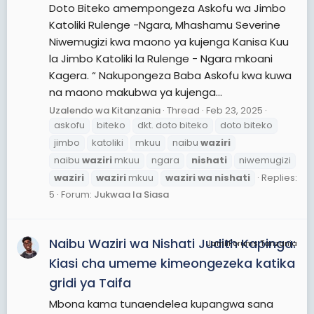
Doto Biteko amempongeza Askofu wa Jimbo
Katoliki Rulenge -Ngara, Mhashamu Severine
Niwemugizi kwa maono ya kujenga Kanisa Kuu
la Jimbo Katoliki la Rulenge - Ngara mkoani
Kagera. “ Nakupongeza Baba Askofu kwa kuwa
na maono makubwa ya kujenga...
Uzalendo wa Kitanzania
Thread
Feb 23, 2025
askofu
biteko
dkt. doto biteko
doto biteko
jimbo
katoliki
mkuu
naibu
waziri
naibu
waziri
mkuu
ngara
nishati
niwemugizi
waziri
waziri
mkuu
waziri
wa
nishati
Replies:
5
Forum:
Jukwaa la Siasa
Naibu Waziri wa Nishati Judith Kapinga:
JamiiForums Tanzania
Kiasi cha umeme kimeongezeka katika
gridi ya Taifa
Mbona kama tunaendelea kupangwa sana