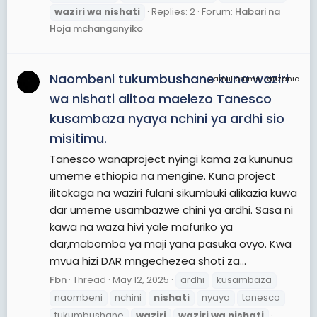
waziri
wa
nishati
Replies: 2
Forum:
Habari na
Hoja mchanganyiko
Naombeni tukumbushane kuna waziri
JamiiForums Tanzania
wa nishati alitoa maelezo Tanesco
kusambaza nyaya nchini ya ardhi sio
misitimu.
Tanesco wanaproject nyingi kama za kununua
umeme ethiopia na mengine. Kuna project
ilitokaga na waziri fulani sikumbuki alikazia kuwa
dar umeme usambazwe chini ya ardhi. Sasa ni
kawa na waza hivi yale mafuriko ya
dar,mabomba ya maji yana pasuka ovyo. Kwa
mvua hizi DAR mngechezea shoti za...
Fbn
Thread
May 12, 2025
ardhi
kusambaza
naombeni
nchini
nishati
nyaya
tanesco
tukumbushane
waziri
waziri
wa
nishati