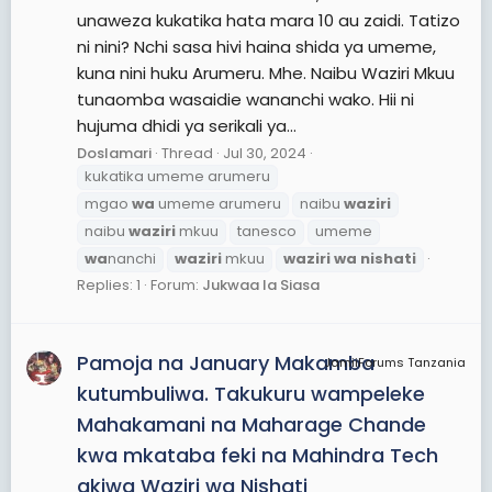
unaweza kukatika hata mara 10 au zaidi. Tatizo
ni nini? Nchi sasa hivi haina shida ya umeme,
kuna nini huku Arumeru. Mhe. Naibu Waziri Mkuu
tunaomba wasaidie wananchi wako. Hii ni
hujuma dhidi ya serikali ya...
Doslamari
Thread
Jul 30, 2024
kukatika umeme arumeru
mgao
wa
umeme arumeru
naibu
waziri
naibu
waziri
mkuu
tanesco
umeme
wa
nanchi
waziri
mkuu
waziri
wa
nishati
Replies: 1
Forum:
Jukwaa la Siasa
Pamoja na January Makamba
JamiiForums Tanzania
kutumbuliwa. Takukuru wampeleke
Mahakamani na Maharage Chande
kwa mkataba feki na Mahindra Tech
akiwa Waziri wa Nishati