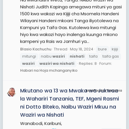
Nishati Judith Kapinga amegawa mituni ya gasi
1500 kwa wakazi wa Kijiji cha Msomela Handeni
Wilayani Handeni mkoani Tanga iliyotolewa na
Kampuni ya Taifa Gas. Kutolewa kwa mitungi
hiyo kwa wakazi hayo inalenga kuunga mkono
kampeni ya Rais wa Jamhuri ya...
Blasio Kachuchu
Thread
May 18, 2024
bure
kijiji
mitungi
naibu
waziri
nishati
taifa
taifa gas
waziri
waziri
wa
nishati
Replies: 8
Forum:
Habari na Hoja mchanganyiko
Mkutano wa 13 wa Mwaka wa Jukwaa
JamiiForums Tanzania
la Wahariri Tanzania, TEF, Mgeni Rasmi
ni Dotto Biteko, Naibu Waziri Mkuu na
Waziri wa Nishati
Wanabodi, Karibuni,