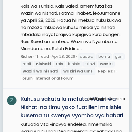
Rais wa Tunisia, Kais Saied, amemfuta kazi
Waziri wa Nishati, Fatma Thabet, leoJumanne
ya Aprili 28, 2026. Hatua hii imekuja huku kukiwa
na mzozo mkubwa kuhusu miradi ya nishati
mbadala inayotarajiwa kupigiwa kura bungeni.
Rais Saied amemteua Waziri wa Nyumba na
Miundombinu, Salah Eddine...
Richer
Thread
Apr 28, 2026
auawa
bomu
gari
mali
nishati
rais
tunisia
ulinzi
waziri
waziri
wa
nishati
waziri
wa
ulinzi
Replies: 1
Forum:
International Forum
Kuhusu sakata la mafuta, Waziri wa
JamiiForums Tanzania
Z
Nishati na timu yako fuatilieni msiishie
kusema tu kwenye vyombo vya habari
Kufuatia vita vinavyo endelea, nimemsikia
waziri wa Nishati Deo Ndejembi akiwahakikishia