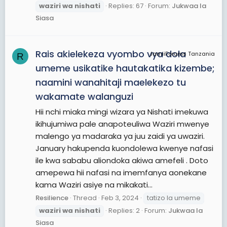
waziri
wa
nishati
Replies: 67
Forum:
Jukwaa la
Siasa
Rais akielekeza vyombo vya dola
JamiiForums Tanzania
R
umeme usikatike hautakatika kizembe;
naamini wanahitaji maelekezo tu
wakamate walanguzi
Hii nchi miaka mingi wizara ya Nishati imekuwa
ikihujumiwa pale anapoteuliwa Waziri mwenye
malengo ya madaraka ya juu zaidi ya uwaziri.
January hakupenda kuondolewa kwenye nafasi
ile kwa sababu aliondoka akiwa amefeli . Doto
amepewa hii nafasi na imemfanya aonekane
kama Waziri asiye na mikakati...
Resilience
Thread
Feb 3, 2024
tatizo la umeme
waziri
wa
nishati
Replies: 2
Forum:
Jukwaa la
Siasa