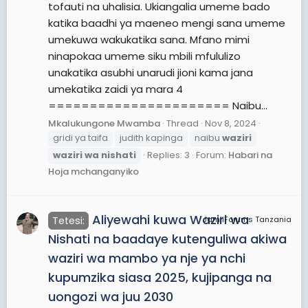
tofauti na uhalisia. Ukiangalia umeme bado
katika baadhi ya maeneo mengi sana umeme
umekuwa wakukatika sana. Mfano mimi
ninapokaa umeme siku mbili mfululizo
unakatika asubhi unarudi jioni kama jana
umekatika zaidi ya mara 4
====================== Naibu...
Mkalukungone Mwamba
Thread
Nov 8, 2024
gridi ya taifa
judith kapinga
naibu
waziri
waziri
wa
nishati
Replies: 3
Forum:
Habari na
Hoja mchanganyiko
Aliyewahi kuwa Waziri wa
Tetesi:
JamiiForums Tanzania
Nishati na baadaye kutenguliwa akiwa
waziri wa mambo ya nje ya nchi
kupumzika siasa 2025, kujipanga na
uongozi wa juu 2030