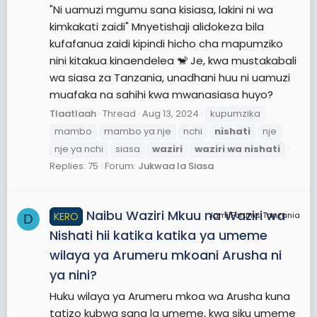
"Ni uamuzi mgumu sana kisiasa, lakini ni wa
kimkakati zaidi" Mnyetishaji alidokeza bila
kufafanua zaidi kipindi hicho cha mapumziko
nini kitakua kinaendelea 🐒 Je, kwa mustakabali
wa siasa za Tanzania, unadhani huu ni uamuzi
muafaka na sahihi kwa mwanasiasa huyo?
Tlaatlaah
Thread
Aug 13, 2024
kupumzika
mambo
mambo ya nje
nchi
nishati
nje
nje ya nchi
siasa
waziri
waziri
wa
nishati
Replies: 75
Forum:
Jukwaa la Siasa
Naibu Waziri Mkuu na Waziri wa
KERO
JamiiForums Tanzania
D
Nishati hii katika katika ya umeme
wilaya ya Arumeru mkoani Arusha ni
ya nini?
Huku wilaya ya Arumeru mkoa wa Arusha kuna
tatizo kubwa sana la umeme, kwa siku umeme