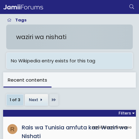
Tags
waziri wa nishati
No Wikipedia entry exists for this tag
Recent contents
Last
1 of 3
Next
Filters
Rais wa Tunisia amfuta kazi Waziri wa
JamiiForums Tanzania
R
Nishati