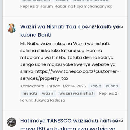
Replies: 3
Forum:
Habari na Hoja mchanganyiko
Waziri wa Nishati Toa kibanzi kabla ya
JamiiForums Tanzania
kuona Boriti
Mr. Naibu waziri mkuu na Waziri wa nishati,
safisha shirika lako la tanesco. Hamna
mtaalamu wa IT? Ebu tafuta deni la kodi ya
Jengo uone majibu yake kwenye website ya
shirika: https://www.tanesco.co.tz/customer-
services/property-tax
Kamakabuzi
Thread
Mar 14, 2025
kabla
kuona
nishati
waziri
waziri
wa
nishati
Replies: 2
Forum:
Jukwaa la Siasa
Hatimaye TANESCO wazindua namba
JamiiForums Tanzania
mpya 180 ya huduma kwa wateja ya