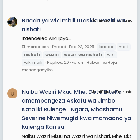
Baada ya wiki mbili utaskia waziri wa
JamiiForums Tanzania
nishati
itaendelea wiki ijayo...
El marabiosh
Thread
Feb 23, 2025
baada
mbili
nishati
waziri
waziri
wa
nishati
wiki
wiki mbili
Replies: 20
Forum:
Habari na Hoja
mchanganyiko
Naibu Waziri Mkuu Mhe. Doto Biteko
JamiiForums Tanzania
U
amempongeza Askofu wa Jimbo
Katoliki Rulenge -Ngara, Mhashamu
Severine Niwemugizi kwa mamaono ya
kujenga Kanisa
Naibu Waziri Mkuu na Waziri wa Nishati, Mhe. Dkt.