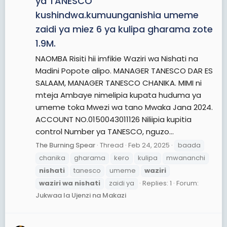
ya TANESCO
kushindwa.kumuunganishia umeme
zaidi ya miez 6 ya kulipa gharama zote
1.9M.
NAOMBA Risiti hii imfikie Waziri wa Nishati na
Madini Popote alipo. MANAGER TANESCO DAR ES
SALAAM, MANAGER TANESCO CHANIKA. MIMI ni
mteja Ambaye nimelipia kupata huduma ya
umeme toka Mwezi wa tano Mwaka Jana 2024.
ACCOUNT NO.0150043011126 Niliipia kupitia
control Number ya TANESCO, nguzo...
The Burning Spear
Thread
Feb 24, 2025
baada
chanika
gharama
kero
kulipa
mwananchi
nishati
tanesco
umeme
waziri
waziri
wa
nishati
zaidi ya
Replies: 1
Forum:
Jukwaa la Ujenzi na Makazi