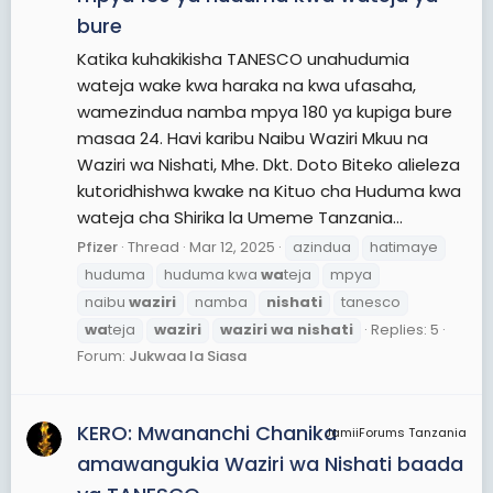
bure
Katika kuhakikisha TANESCO unahudumia
wateja wake kwa haraka na kwa ufasaha,
wamezindua namba mpya 180 ya kupiga bure
masaa 24. Havi karibu Naibu Waziri Mkuu na
Waziri wa Nishati, Mhe. Dkt. Doto Biteko alieleza
kutoridhishwa kwake na Kituo cha Huduma kwa
wateja cha Shirika la Umeme Tanzania...
Pfizer
Thread
Mar 12, 2025
azindua
hatimaye
huduma
huduma kwa
wa
teja
mpya
naibu
waziri
namba
nishati
tanesco
wa
teja
waziri
waziri
wa
nishati
Replies: 5
Forum:
Jukwaa la Siasa
KERO: Mwananchi Chanika
JamiiForums Tanzania
amawangukia Waziri wa Nishati baada