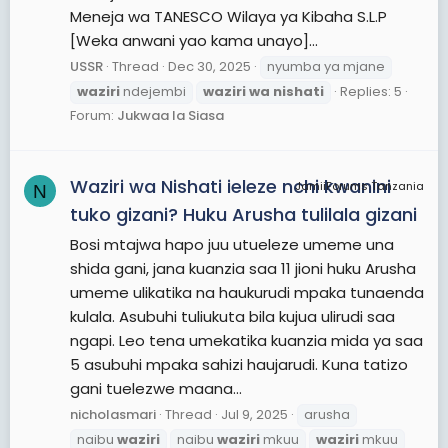
Meneja wa TANESCO Wilaya ya Kibaha S.L.P
[Weka anwani yao kama unayo]...
USSR
Thread
Dec 30, 2025
nyumba ya mjane
waziri
ndejembi
waziri
wa
nishati
Replies: 5
Forum:
Jukwaa la Siasa
Waziri wa Nishati ieleze nchi kwanini
JamiiForums Tanzania
N
tuko gizani? Huku Arusha tulilala gizani
Bosi mtajwa hapo juu utueleze umeme una
shida gani, jana kuanzia saa 11 jioni huku Arusha
umeme ulikatika na haukurudi mpaka tunaenda
kulala. Asubuhi tuliukuta bila kujua ulirudi saa
ngapi. Leo tena umekatika kuanzia mida ya saa
5 asubuhi mpaka sahizi haujarudi. Kuna tatizo
gani tuelezwe maana...
nicholasmari
Thread
Jul 9, 2025
arusha
naibu
waziri
naibu
waziri
mkuu
waziri
mkuu