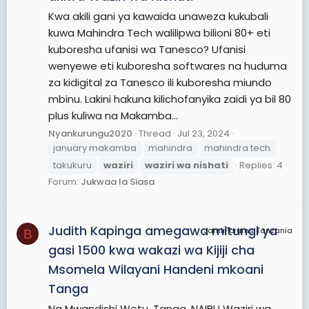
Kwa akili gani ya kawaida unaweza kukubali
kuwa Mahindra Tech walilipwa bilioni 80+ eti
kuboresha ufanisi wa Tanesco? Ufanisi
wenyewe eti kuboresha softwares na huduma
za kidigital za Tanesco ili kuboresha miundo
mbinu. Lakini hakuna kilichofanyika zaidi ya bil 80
plus kuliwa na Makamba...
Nyankurungu2020
Thread
Jul 23, 2024
january makamba
mahindra
mahindra tech
takukuru
waziri
waziri
wa
nishati
Replies: 4
Forum:
Jukwaa la Siasa
Judith Kapinga amegawa mitungi ya
JamiiForums Tanzania
B
gasi 1500 kwa wakazi wa Kijiji cha
Msomela Wilayani Handeni mkoani
Tanga
Na Mwandishi Wetu, Tanga. NAIBU Waziri wa