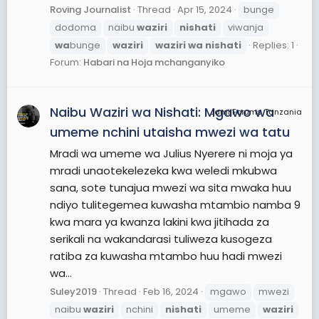
Roving Journalist
Thread
Apr 15, 2024
bunge
dodoma
naibu
waziri
nishati
viwanja
wa
bunge
waziri
waziri
wa
nishati
Replies: 1
Forum:
Habari na Hoja mchanganyiko
Naibu Waziri wa Nishati: Mgawo wa
JamiiForums Tanzania
umeme nchini utaisha mwezi wa tatu
Mradi wa umeme wa Julius Nyerere ni moja ya
mradi unaotekelezeka kwa weledi mkubwa
sana, sote tunajua mwezi wa sita mwaka huu
ndiyo tulitegemea kuwasha mtambio namba 9
kwa mara ya kwanza lakini kwa jitihada za
serikali na wakandarasi tuliweza kusogeza
ratiba za kuwasha mtambo huu hadi mwezi
wa...
Suley2019
Thread
Feb 16, 2024
mgawo
mwezi
naibu
waziri
nchini
nishati
umeme
waziri