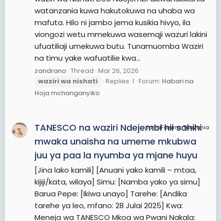
watanzania kuwa hakutokuwa na uhaba wa
mafuta. Hilo ni jambo jema kusikia hivyo, ila
viongozi wetu mmekuwa wasemqji wazuri lakini
ufuatiliaji umekuwa butu. Tunamuomba Waziri
na timu yake wafuatilie kwa...
zandrano
Thread
Mar 26, 2026
waziri
wa
nishati
Replies: 1
Forum:
Habari na
Hoja mchanganyiko
TANESCO na waziri Ndejembi hii sahihi
JamiiForums Tanzania
mwaka unaisha na umeme mkubwa
juu ya paa la nyumba ya mjane huyu
[Jina lako kamili] [Anuani yako kamili – mtaa,
kijiji/kata, wilaya] Simu: [Namba yako ya simu]
Barua Pepe: [Ikiwa unayo] Tarehe: [Andika
tarehe ya leo, mfano: 28 Julai 2025] Kwa:
Meneja wa TANESCO Mkoa wa Pwani Nakala: