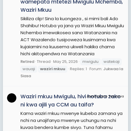
wamepata mtetezi Mwigulu Mchemba,
Waziri Mkuu
Sikiliza clip! Sina la kuongeza , si mimi bali Ado
Shahibu! Hotuba ya jana ya Waziri Mkuu Mwigulu
Nchemba imewakosea sana Watanzania na
ACT Wazalendo tusipoweza kusimama kwa
kujaiamini na kuusema ukweli hakika chama
hichi akitopendwa na Watanzania
Retired
Thread
May 25, 2026
mwigulu
watekaji
wauaji
waziri
mkuu
Replies: 1
Forum:
Jukwaa la
Siasa
Waziri mkuu Mwigulu, hivi hotuba zako
JamiiForums Tanzania
ni kwa ajili ya CCM au taifa?
Kama waziri mkuu mwenye kubeba zamana ya
nchi na unajifanya mwenye uchungu na nchi
kuvaa bendera kumbe sivyo. Tuna fahamu