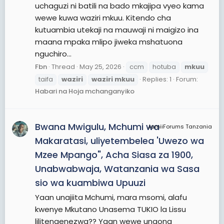
uchaguzi ni batili na bado mkajipa vyeo kama
wewe kuwa waziri mkuu. Kitendo cha
kutuambia utekaji na mauwaji ni maigizo ina
maana mpaka mlipo jiweka mshatuona
nguchiro...
Fbn
Thread
May 25, 2026
ccm
hotuba
mkuu
taifa
waziri
waziri
mkuu
Replies: 1
Forum:
Habari na Hoja mchanganyiko
Bwana Mwigulu, Mchumi wa
JamiiForums Tanzania
Makaratasi, uliyetembelea 'Uwezo wa
Mzee Mpango", Acha Siasa za 1900,
Unabwabwaja, Watanzania wa Sasa
sio wa kuambiwa Upuuzi
Yaan unajiita Mchumi, mara msomi, alafu
kwenye Mkutano Unasema TUKIO la Lissu
lilitengenezwa?? Yaan wewe unaona