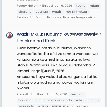
Poppy Hatonn
Thread
Jun 6, 2026
kesho
mkuu
sherehe
upanga
waziri
waziri
mkuu
Replies: 24
Forum:
Habari na Hoja mchanganyiko
Waziri Mkuu: Huduma kwa Wananchi
JamiiForums Tanzania
Heshima na Ufanisi
Kuwa kwenye nafasi ni huduma, Wananchi
wanapofika katika ofisi za umma wanapaswa
kuhudumiwa kwa heshima, haraka na kwa
ufanisi-Waziri Mkuu Dkt. Mwigulu Nchemba 📍
Isimani-Iringa 🗓️Juni 5, 2026 ———————————
Amesema hayo wakati alipozungumza katika
mkutano wa hadhara na wakazi wa Isimani,
Mkoani...
Zack Abdul
Thread
Jun 5, 2026
heshima
huduma
huduma kwa wananchi
mkuu
ufanisi
wananchi
waziri
waziri
mkuu
Replies: 1