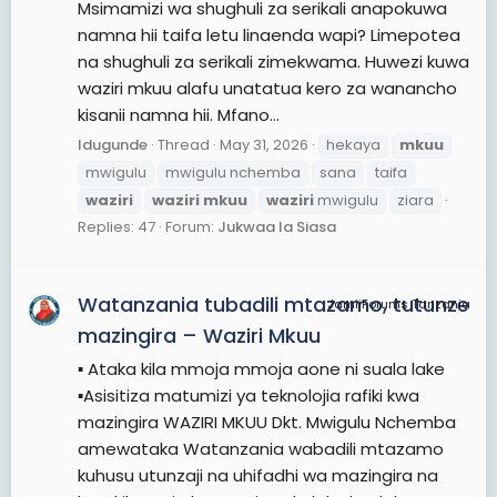
Msimamizi wa shughuli za serikali anapokuwa
namna hii taifa letu linaenda wapi? Limepotea
na shughuli za serikali zimekwama. Huwezi kuwa
waziri mkuu alafu unatatua kero za wanancho
kisanii namna hii. Mfano...
Idugunde
Thread
May 31, 2026
hekaya
mkuu
mwigulu
mwigulu nchemba
sana
taifa
waziri
waziri
mkuu
waziri
mwigulu
ziara
Replies: 47
Forum:
Jukwaa la Siasa
Watanzania tubadili mtazamo, tutunze
JamiiForums Tanzania
mazingira – Waziri Mkuu
▪︎ Ataka kila mmoja mmoja aone ni suala lake
▪︎Asisitiza matumizi ya teknolojia rafiki kwa
mazingira WAZIRI MKUU Dkt. Mwigulu Nchemba
amewataka Watanzania wabadili mtazamo
kuhusu utunzaji na uhifadhi wa mazingira na