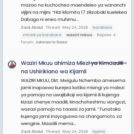
mazao na kuchochea maendeleo ya wananchi
vijijini na mijini. “Hizi kilomita 17 zilizobaki kuelekea
Dabaga ni eneo muhimu...
Zack Abdul
Thread
May 24, 2026
barabara
miradi ya barabara
waziri
mkuu
Replies: 4
Forum:
Jukwaa la Siasa
Waziri Mkuu ahimiza Mlezi ya Kimaadili
JamiiForums Tanzania
na Ushirikiano wa Kijamii
WAZIRI MKUU, Dkt. Mwigulu Nchemba amesema
jamii inapaswa kurejea katika misingi ya malezi
ya pamoja na uwajibikaji wa kijamii ili kujenga
kizazi chenye maadili, kinachoheshimu viongozi,
wazazi pamoja na taasisi za jamii. “Tunataka
kujenga jamii inayoguswa na changamoto za
wengine. Maadili mema...
Zack Abdul
Thread
May 24, 2026
kijamii