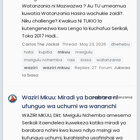
Watanzania ni Mazwazwa ? Au TU umeamua
kuwatia Watanzania Hasira wachukie zaidi?.
Niku challenge? Kwakua Ni TUKIO la
kutengenezwa kwa Lengo la kuchafua Serikali,
Toka 2017 Hadi...
Carlos The Jackal
Thread
May 23, 2026
dhehebu
hata
kupitia
mkuu
mwigulu
mwigulu nchemba
rais
siasa
watanzania
waziri
waziri
mkuu
Replies: 27
Forum:
Jukwaa
la Siasa
Waziri Mkuu: Miradi ya barabara ni
JamiiForums Tanzania
ufunguo wa uchumi wa wananchi
WAZIRI MKUU, Dkt. Mwigulu Nchemba amesema
Serikali itaendelea kuwekeza katika miradi ya
barabara nchini kwa kuwa ndiyo msingi wa
kufungua uchumi, kurahisisha usafirishaji wa