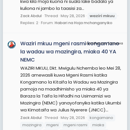
kwa kila moja kuona ni suala lake badala ya
kuliona ni jambo la taasisi za...
Zack Abdul
Thread
May 28, 2026
waziri
mkuu
Replies: 2
Forum:
Habari na Hoja mchanganyiko
Waziri mkuu mgeni rasmi kongamano
JamiiForums Tanzania
la wadau wa mazingira, miaka 40 YA
NEMC
WAZIRI MKUU, Dkt. Mwigulu Nchemba leo Mei 28,
2026 amewasili kuwa Mgeni Rasmi katika
Kongamano la Kitaifa la Wadau wa Mazingira
pamoja na maadhimisho ya miaka 40 ya
Baraza la Taifa la Hifadhi na Usimamizi wa
Mazingira (NEMC) yanayofanyika katika Ukumbi
wa Kimataifa wa Julius Nyerere (JNICC)...
Zack Abdul
Thread
May 28, 2026
kongamano
mazingira
mgeni
mgeni rasmi
miaka