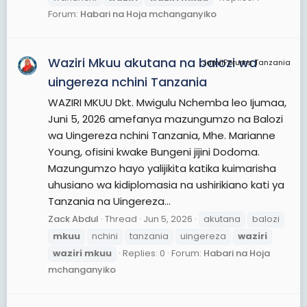
Forum:
Habari na Hoja mchanganyiko
Waziri Mkuu akutana na balozi wa
JamiiForums Tanzania
uingereza nchini Tanzania
WAZIRI MKUU Dkt. Mwigulu Nchemba leo Ijumaa,
Juni 5, 2026 amefanya mazungumzo na Balozi
wa Uingereza nchini Tanzania, Mhe. Marianne
Young, ofisini kwake Bungeni jijini Dodoma.
Mazungumzo hayo yalijikita katika kuimarisha
uhusiano wa kidiplomasia na ushirikiano kati ya
Tanzania na Uingereza...
Zack Abdul
Thread
Jun 5, 2026
akutana
balozi
mkuu
nchini
tanzania
uingereza
waziri
waziri
mkuu
Replies: 0
Forum:
Habari na Hoja
mchanganyiko