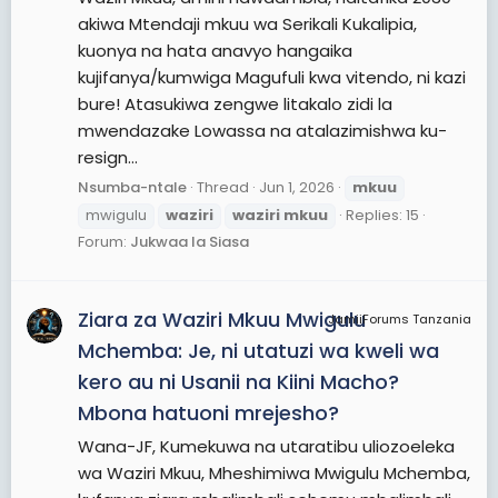
akiwa Mtendaji mkuu wa Serikali Kukalipia,
kuonya na hata anavyo hangaika
kujifanya/kumwiga Magufuli kwa vitendo, ni kazi
bure! Atasukiwa zengwe litakalo zidi la
mwendazake Lowassa na atalazimishwa ku-
resign...
Nsumba-ntale
Thread
Jun 1, 2026
mkuu
mwigulu
waziri
waziri
mkuu
Replies: 15
Forum:
Jukwaa la Siasa
Ziara za Waziri Mkuu Mwigulu
JamiiForums Tanzania
Mchemba: Je, ni utatuzi wa kweli wa
kero au ni Usanii na Kiini Macho?
Mbona hatuoni mrejesho?
Wana-JF, Kumekuwa na utaratibu uliozoeleka
wa Waziri Mkuu, Mheshimiwa Mwigulu Mchemba,