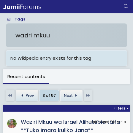
Tags
waziri mkuu
No Wikipedia entry exists for this tag
Recent contents
First
Last
Prev
3 of 57
Next
Filters
Waziri Mkuu wa Israel Alihutubia taifa
JamiiForums Tanzania
**Tuko Imara kuliko Jana**