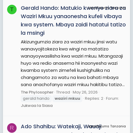
Gerald Hando: Matukio kwenye ziara za
JamiiForums Tanzania
T
Waziri Mkuu yanaonesha kufeli vibaya
kwa system. Mbaya zaidi hatatui tatizo
la msingi
Akizungumzia ziara za waziri mkuu jinsi watu
wanavyojitokeza kwa wingi na matatizo
wanayoywasilisha kwa waziri mkuu. Mtangazaji
huyo wa redio anasema hii inaonyesha wazi
kwamba system zimefeli kushighulika na
changamoto za watu na kwa bahati mbaya
sana anachofanya waziri mkuu hakitibu tatizo...
The Phylosopher
Thread
May 26, 2026
gerald hando
waziri
mkuu
Replies: 2
Forum:
Jukwaa la Siasa
Ado Shahibu: Watekaji, Wauaji
JamiiForums Tanzania
R