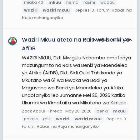
miaka 40
mkuu
nemc
rasmi
wadau
waziri
waziri
mkuu
Replies: 0
Forum:
Habari na
Hoja mchanganyiko
Waziri Mkuu ateta na Rais wa benki ya
JamiiForums Tanzania
AfDB
WAZIRI MKUU, Dkt. Mwigulu Nchemba amefanya
mazungumzo na Rais wa Benki ya Maendeleo
ya Afrika (AfDB), Dkt. Sidi Ould Tah kando ya
Mkutano wa 61 wa Mwaka wa Bodi ya
Magavana wa Benki ya Maendeleo ya Afrika
unaofanyika leo Jumanne Mei 26, 2026 katika
Ukumbi wa Kimataifa wa Mikutano wa Kintele...
Zack Abdul
Thread
May 26, 2026
benki
mkuu
na rais
rais
waziri
waziri
mkuu
Replies: 0
Forum:
Habari na Hoja mchanganyiko