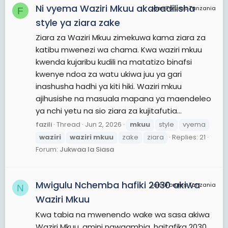
Ni vyema Waziri Mkuu akabadilisha
JamiiForums Tanzania
F
style ya ziara zake
Ziara za Waziri Mkuu zimekuwa kama ziara za
katibu mwenezi wa chama. Kwa waziri mkuu
kwenda kujaribu kudili na matatizo binafsi
kwenye ndoa za watu ukiwa juu ya gari
inashusha hadhi ya kiti hiki. Waziri mkuu
ajihusishe na masuala mapana ya maendeleo
ya nchi yetu na sio ziara za kujitafutia...
fazili
Thread
Jun 2, 2026
mkuu
style
vyema
waziri
waziri
mkuu
zake
ziara
Replies: 21
Forum:
Jukwaa la Siasa
Mwigulu Nchemba hafiki 2030 akiwa
JamiiForums Tanzania
N
Waziri Mkuu
Kwa tabia na mwenendo wake wa sasa akiwa
Waziri Mkuu, amini nawaambia, haitafika 2030