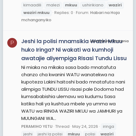
kimaadili
malezi
mkuu
ushirikiano
waziri
waziri
mkuu
Replies: 0
Forum:
Habari na Hoja
mchanganyiko
Jeshi la polisi mnamsikia Waziri Mkuu
JamiiForums Tanzania
P
huko Iringa? Ni wakati wa kumhoji
awatajie aliyempiga Risasi Tundu Lissu
Ni miaka na mikaka sasa bado mnatafuta
chanzo cha kwanini WATU wanatekwa na
kupoteza Lakini haitoshi bado mnatafuta nani
alimpiga TUNDU LISSU risasi pale Dodoma had
kumsababishia ulemavu wa kudumu Sasa
katika hali ya kushtua mbele ya umma wa
WATU wa IRINGA WAZIRI MKUU wa JAMHURI ya
MUUNGANI WA...
PERAMIHO YETU
Thread
May 24, 2026
iringa
jeshi
jeshi la polisi
mkuu
polisi
waziri