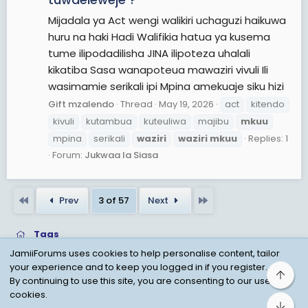
Mijadala ya Act wengi walikiri uchaguzi haikuwa
huru na haki Hadi Walifikia hatua ya kusema
tume ilipodadilisha JINA ilipoteza uhalali
kikatiba Sasa wanapoteua mawaziri vivuli Ili
wasimamie serikali ipi Mpina amekuaje siku hizi
Gift mzalendo
Thread
May 19, 2026
act
kitendo
kivuli
kutambua
kuteuliwa
majibu
mkuu
mpina
serikali
waziri
waziri
mkuu
Replies: 1
Forum:
Jukwaa la Siasa
First
Last
Prev
3 of 57
Next
Tags
JamiiForums uses cookies to help personalise content, tailor
your experience and to keep you logged in if you register.
Top
Child Protection Policy
Personal Data Protection
By continuing to use this site, you are consenting to our use of
cookies.
Contact us
Terms
Privacy Policy
Help
Bot