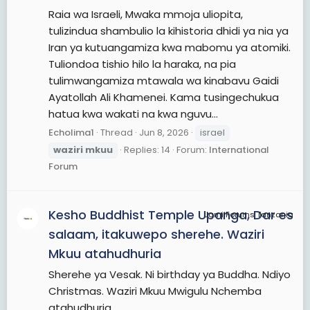
Raia wa Israeli, Mwaka mmoja uliopita,
tulizindua shambulio la kihistoria dhidi ya nia ya
Iran ya kutuangamiza kwa mabomu ya atomiki.
Tuliondoa tishio hilo la haraka, na pia
tulimwangamiza mtawala wa kinabavu Gaidi
Ayatollah Ali Khamenei. Kama tusingechukua
hatua kwa wakati na kwa nguvu...
Echolima1
Thread
Jun 8, 2026
israel
waziri
mkuu
Replies: 14
Forum:
International
Forum
Kesho Buddhist Temple Upanga, Dar es
JamiiForums Tanzania
salaam, itakuwepo sherehe. Waziri
Mkuu atahudhuria
Sherehe ya Vesak. Ni birthday ya Buddha. Ndiyo
Christmas. Waziri Mkuu Mwigulu Nchemba
atahudhuria.