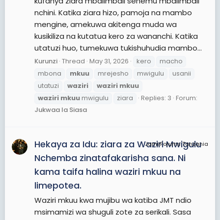
kufanya ziara mbalimbali sehemu mbalimbali
nchini. Katika ziara hizo, pamoja na mambo
mengine, amekuwa akitenga muda wa
kusikiliza na kutatua kero za wananchi. Katika
utatuzi huo, tumekuwa tukishuhudia mambo...
Kurunzi
Thread
May 31, 2026
kero
macho
mbona
mkuu
mrejesho
mwigulu
usanii
utatuzi
waziri
waziri
mkuu
waziri
mkuu
mwigulu
ziara
Replies: 3
Forum:
Jukwaa la Siasa
Hekaya za Idu: ziara za Waziri Mwigulu
JamiiForums Tanzania
Nchemba zinatafakarisha sana. Ni
kama taifa halina waziri mkuu na
limepotea.
Waziri mkuu kwa mujibu wa katiba JMT ndio
msimamizi wa shuguli zote za serikali. Sasa