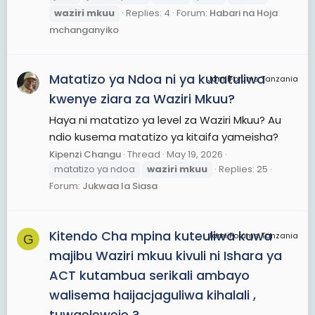
waziri
mkuu
Replies: 4
Forum:
Habari na Hoja
mchanganyiko
Matatizo ya Ndoa ni ya kutatuliwa
JamiiForums Tanzania
kwenye ziara za Waziri Mkuu?
Haya ni matatizo ya level za Waziri Mkuu? Au
ndio kusema matatizo ya kitaifa yameisha?
Kipenzi Changu
Thread
May 19, 2026
matatizo ya ndoa
waziri
mkuu
Replies: 25
Forum:
Jukwaa la Siasa
Kitendo Cha mpina kuteuliwa kuwa
JamiiForums Tanzania
G
majibu Waziri mkuu kivuli ni Ishara ya
ACT kutambua serikali ambayo
walisema haijacjaguliwa kihalali ,
tuwaeleweje ?