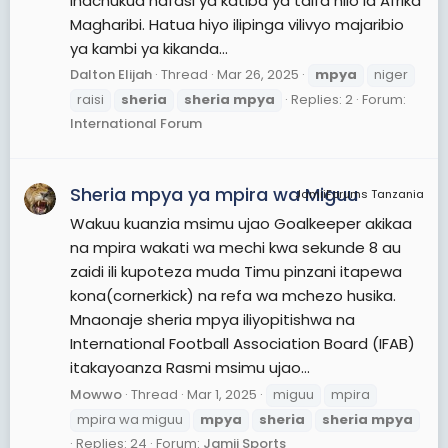
inachukua nafasi ya katiba ya taifa hilo la Afrika
Magharibi. Hatua hiyo ilipinga vilivyo majaribio
ya kambi ya kikanda...
Dalton Elijah
Thread
Mar 26, 2025
mpya
niger
raisi
sheria
sheria
mpya
Replies: 2
Forum:
International Forum
Sheria mpya ya mpira wa Miguu
JamiiForums Tanzania
Wakuu kuanzia msimu ujao Goalkeeper akikaa
na mpira wakati wa mechi kwa sekunde 8 au
zaidi ili kupoteza muda Timu pinzani itapewa
kona(cornerkick) na refa wa mchezo husika.
Mnaonaje sheria mpya iliyopitishwa na
International Football Association Board (IFAB)
itakayoanza Rasmi msimu ujao...
Mowwo
Thread
Mar 1, 2025
miguu
mpira
mpira wa miguu
mpya
sheria
sheria
mpya
Replies: 24
Forum:
Jamii Sports