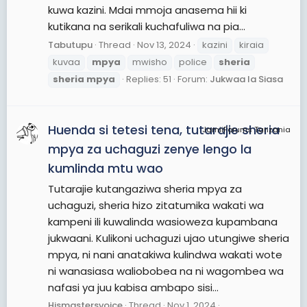
kuwa kazini. Mdai mmoja anasema hii ki
kutikana na serikali kuchafuliwa na pia...
Tabutupu
Thread
Nov 13, 2024
kazini
kiraia
kuvaa
mpya
mwisho
police
sheria
sheria
mpya
Replies: 51
Forum:
Jukwaa la Siasa
Huenda si tetesi tena, tutarajie sheria
JamiiForums Tanzania
mpya za uchaguzi zenye lengo la
kumlinda mtu wao
Tutarajie kutangaziwa sheria mpya za
uchaguzi, sheria hizo zitatumika wakati wa
kampeni ili kuwalinda wasioweza kupambana
jukwaani. Kulikoni uchaguzi ujao utungiwe sheria
mpya, ni nani anatakiwa kulindwa wakati wote
ni wanasiasa waliobobea na ni wagombea wa
nafasi ya juu kabisa ambapo sisi...
Hismastersvoice
Thread
Nov 1, 2024