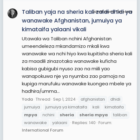
Taliban yaja na sheria kali zaidi dhidi ya
JamiiForums Tanzania
wanawake Afghanistan, jumuiya ya
kimataifa yalaani vikali
Utawala wa Taliban nchini Afghanistan
umeendeleza mkandamizo mkali kwa
wanawake wa nchi hiyo kwa kupitisha sheria kali
za maadili zinazotaka wanawake kuficha
kabisa gubigubi nyuso zao na miili yao
wanapokuwa nje ya nyumba zao pamoja na
kupiga marufuku wanawake kuongea mbele ya
hadhira/umma...
Yoda
Thread
Sep 1, 2024
afghanistan
dhidi
jumuiya
jumuiya ya kimataifa
kali
kimataifa
mpya
nchini
sheria
sheria
mpya
taliban
wanawake
yalaani
Replies: 140
Forum:
International Forum