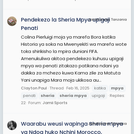
Pendekezo la Sheria Mpya upigaji
JamiiForums Tanzania
Penati
Colina Pierluigi moja ya marefa Bora katika
Historia ya soka na Mwenyekiti wa marefa wote
toka shirikisho la mpira duniani FIFA.
Amenukuliwa akitoa pendekezo kuhusu upigaji
mpya wa penati zitakazo patikana ndani ya
dakika za mchezo kuwa Kama zile za Matuta
Yani unapiga Mara moja ukikosa au...
Clayton Paul
Thread
Feb 16, 2025
katika
mpya
penati
sheria
sheria
mpya
upigaji
Replies:
22
Forum:
Jamii Sports
Waarabu weusi wapinga Sheria mpya
JamiiForums Tanzania
ya Ndoa huko Nchini Morocco,