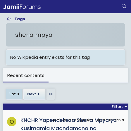
Tags
sheria mpya
No Wikipedia entry exists for this tag
Recent contents
Last
1 of 3
Next
Filters
KNCHR Yapendekeza Sheria Mpya ya
JamiiForums Kenya, JamiiForums Tanzania
O
Kusimamia Maandamano na