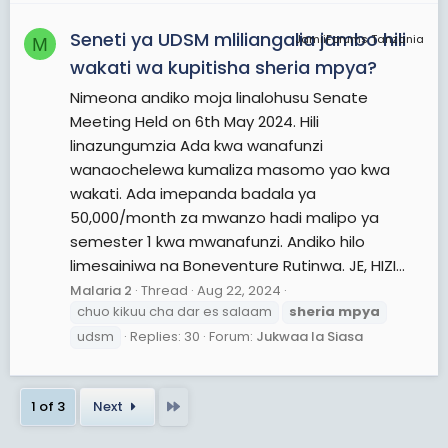
Seneti ya UDSM mliliangalia jambo hili
JamiiForums Tanzania
M
wakati wa kupitisha sheria mpya?
Nimeona andiko moja linalohusu Senate
Meeting Held on 6th May 2024. Hili
linazungumzia Ada kwa wanafunzi
wanaochelewa kumaliza masomo yao kwa
wakati. Ada imepanda badala ya
50,000/month za mwanzo hadi malipo ya
semester 1 kwa mwanafunzi. Andiko hilo
limesainiwa na Boneventure Rutinwa. JE, HIZI...
Malaria 2
Thread
Aug 22, 2024
chuo kikuu cha dar es salaam
sheria
mpya
udsm
Replies: 30
Forum:
Jukwaa la Siasa
Last
1 of 3
Next