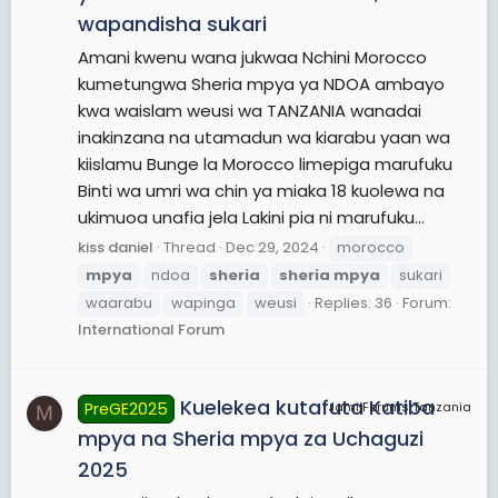
wapandisha sukari
Amani kwenu wana jukwaa Nchini Morocco
kumetungwa Sheria mpya ya NDOA ambayo
kwa waislam weusi wa TANZANIA wanadai
inakinzana na utamadun wa kiarabu yaan wa
kiislamu Bunge la Morocco limepiga marufuku
Binti wa umri wa chin ya miaka 18 kuolewa na
ukimuoa unafia jela Lakini pia ni marufuku...
kiss daniel
Thread
Dec 29, 2024
morocco
mpya
ndoa
sheria
sheria
mpya
sukari
waarabu
wapinga
weusi
Replies: 36
Forum:
International Forum
Kuelekea kutafuta Katiba
PreGE2025
JamiiForums Tanzania
M
mpya na Sheria mpya za Uchaguzi
2025