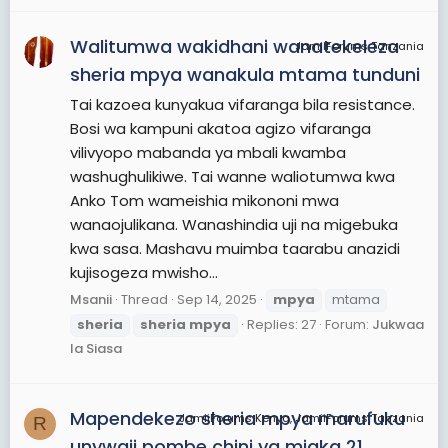
Walitumwa wakidhani wanatekeleza
JamiiForums Tanzania
sheria mpya wanakula mtama tunduni
Tai kazoea kunyakua vifaranga bila resistance.
Bosi wa kampuni akatoa agizo vifaranga
vilivyopo mabanda ya mbali kwamba
washughulikiwe. Tai wanne waliotumwa kwa
Anko Tom wameishia mikononi mwa
wanaojulikana. Wanashindia uji na migebuka
kwa sasa. Mashavu muimba taarabu anazidi
kujisogeza mwisho...
Msanii
Thread
Sep 14, 2025
mpya
mtama
sheria
sheria
mpya
Replies: 27
Forum:
Jukwaa
la Siasa
Mapendekezo sheria mpya marufuku
JamiiForums Kenya, JamiiForums Tanzania
R
unywaji pombe chini ya miaka 21