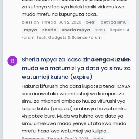
za kufanya vifaa vya kielektroniki vidumu kwa
muda mrefu na kupunguza taka...
bless on
Thread
Jun 2, 2026
betri
betri za simu
mpya
sheria
sheria
mpya
simu
Replies: 4
Forum:
Tech, Gadgets & Science Forum
Sheria mpya za Icasa zinalenga kuzuia
JamiiForums Tanzania
B
muda wa matumizi ya data ya simu za
watumiaji kuisha (expire)
Hakuna kifurushi cha data kupotea tena! ICASA
sasa inawataka waendeshaji wa kampuni za
simu za mkononi ambazo huuza vifurushi vya
kulipia kabla (prepaid) ambavyo havijatumika
visipotee bure. Muda wa kuisha kwa data ya
simu umekuwa mada yenye utata kwa muda
mrefu, hasa kwa watumiaji wa kulipia...
Bagamoyo
Thread
Feb 12, 2026
data