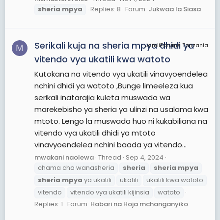
sheria
mpya
Replies: 8
Forum:
Jukwaa la Siasa
Serikali kuja na sheria mpya dhidi ya
JamiiForums Tanzania
M
vitendo vya ukatili kwa watoto
Kutokana na vitendo vya ukatili vinavyoendelea
nchini dhidi ya watoto ,Bunge limeeleza kua
serikali inatarajia kuleta muswada wa
marekebisho ya sheria ya ulinzi na usalama kwa
mtoto. Lengo la muswada huo ni kukabiliana na
vitendo vya ukatili dhidi ya mtoto
vinavyoendelea nchini baada ya vitendo...
mwakani naolewa
Thread
Sep 4, 2024
chama cha wanasheria
sheria
sheria
mpya
sheria
mpya
ya ukatili
ukatili
ukatili kwa watoto
vitendo
vitendo vya ukatili kijinsia
watoto
Replies: 1
Forum:
Habari na Hoja mchanganyiko