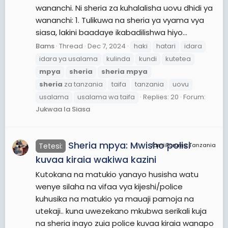
wananchi. Ni sheria za kuhalalisha uovu dhidi ya
wananchi: 1. Tulikuwa na sheria ya vyama vya
siasa, lakini baadaye ikabadilishwa hiyo...
Bams
Thread
Dec 7, 2024
haki
hatari
idara
idara ya usalama
kulinda
kundi
kutetea
mpya
sheria
sheria
mpya
sheria
za tanzania
taifa
tanzania
uovu
usalama
usalama wa taifa
Replies: 20
Forum:
Jukwaa la Siasa
Sheria mpya: Mwisho polisi
Tetesi:
JamiiForums Tanzania
kuvaa kiraia wakiwa kazini
Kutokana na matukio yanayo husisha watu
wenye silaha na vifaa vya kijeshi/police
kuhusika na matukio ya mauaji pamoja na
utekaji.. kuna uwezekano mkubwa serikali kuja
na sheria inayo zuia police kuvaa kiraia wanapo