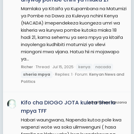
Mamlaka ya Kitaifa ya Kupambana na Matumizi
ya Pombe na Dawa za Kulevya nchini Kenya
(NACADA) imependekeza kuongeza umri wa
kisheria wa kunywa pombe kutoka miaka 18
hadi 21, kama sehemu ya sera mpya ya kitaifa
inayolenga kudhibiti matumizi ya vilevi
miongoni mwa vijana. Hatua hii ni mojawapo
ya...
Richer
Thread
Jul 15, 2025
kenya
nacada
sheria
mpya
Replies: 1
Forum:
Kenyan News and
Politics
Kifo cha DIOGO JOTA kuleta Sheria
JamiiForums Tanzania
mpya TFF
Habari waungwana, Napenda kutoa pole kwa
wapenzi wote wa soka ulimwenguni ( hasa