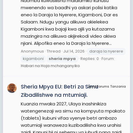
Naomba kuwasilisha malalamiko kuhusu
mwenendo wa baadhi ya askari polisi katika
eneo la Daraja la Nyerere, Kigamboni, Dar es
Salaam. Ndugu yangu alikuwa akielekea
Kigamboni kwa bajaji kwa ajili ya kutazama
mazingira na alikuwa akijirekodi video akiwa
njiani. Alipofika eneo la Daraja la Nyerere...
Anonymous
Thread
Jul 14, 2026
daraja la nyerere
kigamboni
sheria
mpya
Replies: 0
Forum:
Habari na Hoja mchanganyiko
Sheria Mpya EU: Betri za Simu
JamiiForums Tanzania
Zibadilishwe na mtumiaji.
Kuanzia mwaka 2027, Ulaya inashinikiza
watengenezaji wa simu na kompyuta mpakato
(tablets) kubuni vifaa vyenye betri ambazo
watumiaji wanaweza kuzibadilisha kwa urahisi
zaidi. Kanuni hii ni sehemu ya juhudi pana zaidi