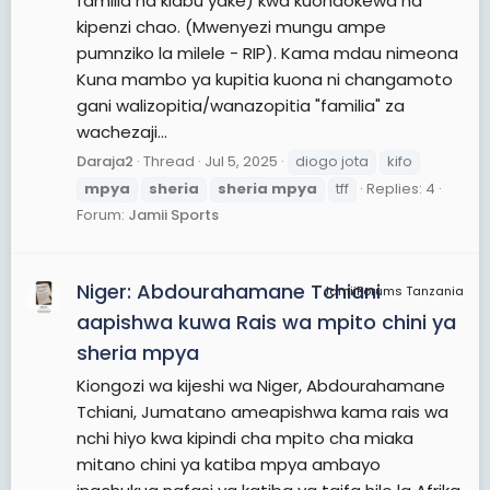
familia na klabu yake) kwa kuondokewa na
kipenzi chao. (Mwenyezi mungu ampe
pumnziko la milele - RIP). Kama mdau nimeona
Kuna mambo ya kupitia kuona ni changamoto
gani walizopitia/wanazopitia "familia" za
wachezaji...
Daraja2
Thread
Jul 5, 2025
diogo jota
kifo
mpya
sheria
sheria
mpya
tff
Replies: 4
Forum:
Jamii Sports
Niger: Abdourahamane Tchiani
JamiiForums Tanzania
aapishwa kuwa Rais wa mpito chini ya
sheria mpya
Kiongozi wa kijeshi wa Niger, Abdourahamane
Tchiani, Jumatano ameapishwa kama rais wa
nchi hiyo kwa kipindi cha mpito cha miaka
mitano chini ya katiba mpya ambayo