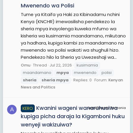
Mwenendo wa Polisi
Tume ya Kitaifa ya Haki za Kibinadamu nchini
Kenya (KNCHR) imewasilisha pendekezo la
sheria mpya inayolenga kuweka mfumo wa
kisheria wa kusimamia maandamano, mikutano
ya hadhara, kupiga kambi za maandamano na
mwenendo wa polisi wakati wa shughuli hizo.
Pendekezo hilo la Sheria ya Uwezeshaji wa...
Omu
Thread
Jul 22, 2026
kusimamia
maandamano
mpya
mwenendo
polisi
sheria
sheria
mpya
Replies: 0
Forum:
Kenyan
News and Politics
Kwanini wageni wanaruhusiwa
KERO
JamiiForums Tanzania
A
kupiga picha daraja la Kigamboni huku
wenyeji wakizuiwa?