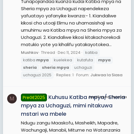
Tunapojiandaa kuanza kudai Katiba mpya na
Sheria mpya za Uchaguzi napendekeza
yafuatayo yafanyike kwanza:- 1. Kiandaliwe
kikosi cha utoaji Elimu na uhamasishaji wa
umuhimu wa Katiba mpya na Sheria mpya za
Uchaguzi. 2. Kiandaliwe kikosi kitakachorekodi
matukio yote ya kihalifu yatakayotokea...
Mushkov
Thread
Dec 11, 2024
katiba
katiba
mpya
kuelekea
kutafuta
mpya
sheria
sheria
mpya
uchaguzi
uchaguzi 2025
Replies: 1
Forum:
Jukwaa la Siasa
Kuhusu Katiba mpya/ Sheria
PreGE2025
JamiiForums Tanzania
M
mpya za Uchaguzi, mimi nitakuwa
mstari wa mbele
Ndugu zangu Maaskofu, Masheikh, Mapadre,
Wachungaji, Manabii, Mitume na Watanzania