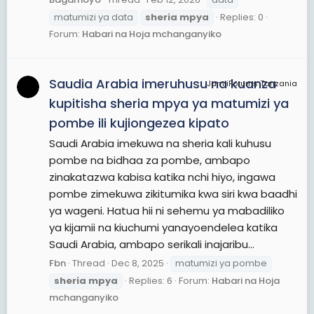
matumizi ya data
sheria
mpya
Replies: 0
Forum:
Habari na Hoja mchanganyiko
Saudia Arabia imeruhusu na kuanza
JamiiForums Tanzania
kupitisha sheria mpya ya matumizi ya
pombe ili kujiongezea kipato
Saudi Arabia imekuwa na sheria kali kuhusu
pombe na bidhaa za pombe, ambapo
zinakatazwa kabisa katika nchi hiyo, ingawa
pombe zimekuwa zikitumika kwa siri kwa baadhi
ya wageni. Hatua hii ni sehemu ya mabadiliko
ya kijamii na kiuchumi yanayoendelea katika
Saudi Arabia, ambapo serikali inajaribu...
Fbn
Thread
Dec 8, 2025
matumizi ya pombe
sheria
mpya
Replies: 6
Forum:
Habari na Hoja
mchanganyiko