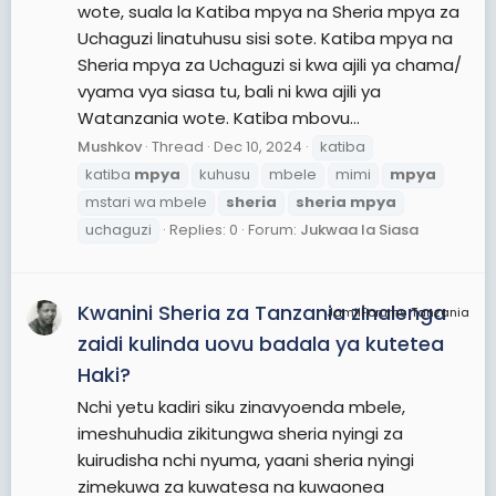
wote, suala la Katiba mpya na Sheria mpya za
Uchaguzi linatuhusu sisi sote. Katiba mpya na
Sheria mpya za Uchaguzi si kwa ajili ya chama/
vyama vya siasa tu, bali ni kwa ajili ya
Watanzania wote. Katiba mbovu...
Mushkov
Thread
Dec 10, 2024
katiba
katiba
mpya
kuhusu
mbele
mimi
mpya
mstari wa mbele
sheria
sheria
mpya
uchaguzi
Replies: 0
Forum:
Jukwaa la Siasa
Kwanini Sheria za Tanzania zinalenga
JamiiForums Tanzania
zaidi kulinda uovu badala ya kutetea
Haki?
Nchi yetu kadiri siku zinavyoenda mbele,
imeshuhudia zikitungwa sheria nyingi za
kuirudisha nchi nyuma, yaani sheria nyingi
zimekuwa za kuwatesa na kuwaonea