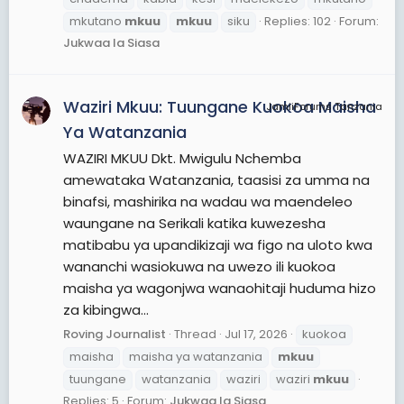
mkutano
mkuu
mkuu
siku
Replies: 102
Forum:
Jukwaa la Siasa
Waziri Mkuu: Tuungane Kuokoa Maisha
JamiiForums Tanzania
Ya Watanzania
WAZIRI MKUU Dkt. Mwigulu Nchemba
amewataka Watanzania, taasisi za umma na
binafsi, mashirika na wadau wa maendeleo
waungane na Serikali katika kuwezesha
matibabu ya upandikizaji wa figo na uloto kwa
wananchi wasiokuwa na uwezo ili kuokoa
maisha ya wagonjwa wanaohitaji huduma hizo
za kibingwa...
Roving Journalist
Thread
Jul 17, 2026
kuokoa
maisha
maisha ya watanzania
mkuu
tuungane
watanzania
waziri
waziri
mkuu
Replies: 5
Forum:
Jukwaa la Siasa