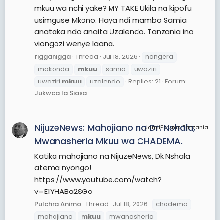
mkuu wa nchi yake? MY TAKE Ukila na kipofu
usimguse Mkono. Haya ndi mambo Samia
anataka ndo anaita Uzalendo. Tanzania ina
viongozi wenye laana.
figganigga
Thread
Jul 18, 2026
hongera
makonda
mkuu
samia
uwaziri
uwaziri
mkuu
uzalendo
Replies: 21
Forum:
Jukwaa la Siasa
NijuzeNews: Mahojiano na Dr. Nshala,
JamiiForums Tanzania
Mwanasheria Mkuu wa CHADEMA.
Katika mahojiano na NijuzeNews, Dk Nshala
atema nyongo!
https://www.youtube.com/watch?
v=E1YHABa2SGc
Pulchra Animo
Thread
Jul 18, 2026
chadema
mahojiano
mkuu
mwanasheria