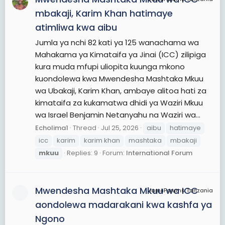
mbakaji, Karim Khan hatimaye
atimliwa kwa aibu
Jumla ya nchi 82 kati ya 125 wanachama wa
Mahakama ya Kimataifa ya Jinai (ICC) zilipiga
kura muda mfupi uliopita kuunga mkono
kuondolewa kwa Mwendesha Mashtaka Mkuu
wa Ubakaji, Karim Khan, ambaye alitoa hati za
kimataifa za kukamatwa dhidi ya Waziri Mkuu
wa Israel Benjamin Netanyahu na Waziri wa...
Echolima1
Thread
Jul 25, 2026
aibu
hatimaye
icc
karim
karim khan
mashtaka
mbakaji
mkuu
Replies: 9
Forum:
International Forum
Mwendesha Mashtaka Mkuu wa ICC
JamiiForums Tanzania
aondolewa madarakani kwa kashfa ya
Ngono