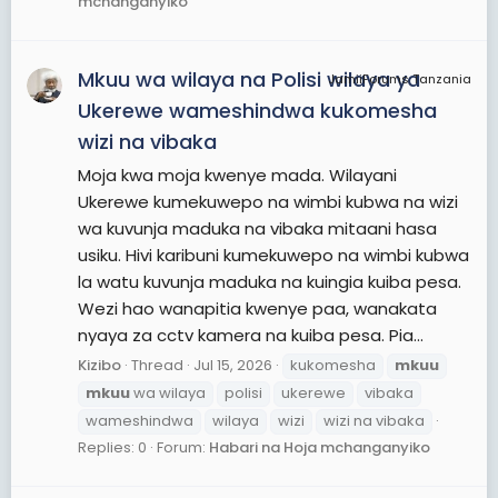
mchanganyiko
Mkuu wa wilaya na Polisi wilaya ya
JamiiForums Tanzania
Ukerewe wameshindwa kukomesha
wizi na vibaka
Moja kwa moja kwenye mada. Wilayani
Ukerewe kumekuwepo na wimbi kubwa na wizi
wa kuvunja maduka na vibaka mitaani hasa
usiku. Hivi karibuni kumekuwepo na wimbi kubwa
la watu kuvunja maduka na kuingia kuiba pesa.
Wezi hao wanapitia kwenye paa, wanakata
nyaya za cctv kamera na kuiba pesa. Pia...
Kizibo
Thread
Jul 15, 2026
kukomesha
mkuu
mkuu
wa wilaya
polisi
ukerewe
vibaka
wameshindwa
wilaya
wizi
wizi na vibaka
Replies: 0
Forum:
Habari na Hoja mchanganyiko