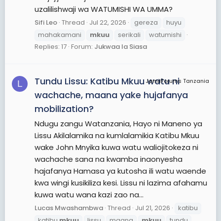
uzalilishwaji wa WATUMISHI WA UMMA?
Sifi Leo
Thread
Jul 22, 2026
gereza
huyu
mahakamani
mkuu
serikali
watumishi
Replies: 17
Forum:
Jukwaa la Siasa
Tundu Lissu: Katibu Mkuu watu ni
JamiiForums Tanzania
L
wachache, maana yake hujafanya
mobilization?
Ndugu zangu Watanzania, Hayo ni Maneno ya
Lissu Akilalamika na kumlalamikia Katibu Mkuu
wake John Mnyika kuwa watu waliojitokeza ni
wachache sana na kwamba inaonyesha
hajafanya Hamasa ya kutosha ili watu waende
kwa wingi kusikiliza kesi. Lissu ni lazima afahamu
kuwa watu wana kazi zao na...
Lucas Mwashambwa
Thread
Jul 21, 2026
katibu
katibu
mkuu
lissu
maana
mkuu
tundu