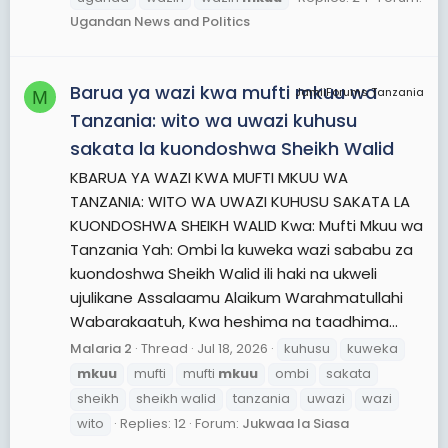
Ugandan News and Politics
Barua ya wazi kwa mufti mkuu wa
JamiiForums Tanzania
M
Tanzania: wito wa uwazi kuhusu
sakata la kuondoshwa Sheikh Walid
KBARUA YA WAZI KWA MUFTI MKUU WA
TANZANIA: WITO WA UWAZI KUHUSU SAKATA LA
KUONDOSHWA SHEIKH WALID Kwa: Mufti Mkuu wa
Tanzania Yah: Ombi la kuweka wazi sababu za
kuondoshwa Sheikh Walid ili haki na ukweli
ujulikane Assalaamu Alaikum Warahmatullahi
Wabarakaatuh, Kwa heshima na taadhima...
Malaria 2
Thread
Jul 18, 2026
kuhusu
kuweka
mkuu
mufti
mufti
mkuu
ombi
sakata
sheikh
sheikh walid
tanzania
uwazi
wazi
wito
Replies: 12
Forum:
Jukwaa la Siasa