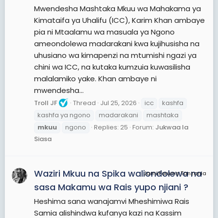
Mwendesha Mashtaka Mkuu wa Mahakama ya
Kimataifa ya Uhalifu (ICC), Karim Khan ambaye
pia ni Mtaalamu wa masuala ya Ngono
ameondolewa madarakani kwa kujihusisha na
uhusiano wa kimapenzi na mtumishi ngazi ya
chini wa ICC, na kutaka kumzuia kuwasilisha
malalamiko yake. Khan ambaye ni
mwendesha...
Troll JF
Thread
Jul 25, 2026
icc
kashfa
kashfa ya ngono
madarakani
mashtaka
mkuu
ngono
Replies: 25
Forum:
Jukwaa la
Siasa
Waziri Mkuu na Spika waliondolewa na
JamiiForums Tanzania
sasa Makamu wa Rais yupo njiani ?
Heshima sana wanajamvi Mheshimiwa Rais
Samia alishindwa kufanya kazi na Kassim