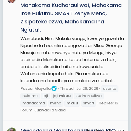
Mahakama Kudharauliwa!, Mahakama
Itoe Hukumu SMART Zenye Meno,
Zisipotekelezwa, Mahakama Ina
Ng'ata!.
Wanabodi, Hii ni Makala yangu, kwenye gazeti la
Nipashe la Leo, nikimpongeza Jaji Mkuu George
Masaju ni mtu mwenye hofu ya Mungu, hivyo
ataisaidia Mahakama kutoa hukumu za haki,
ambalo litalisaidia taifa na kuwasaidia
Watanzania kupata haki. Pia amekemea
kitenda cha baadhi ya mamlaka za serikali...
Pascal Mayalla
Thread
Jul 26, 2026
asante
hukumu
jaji
jaji
mkuu
kudharauliwa
mahakama
meno
mkuu
smart
Replies: 16
Forum:
Jukwaa la Siasa
Mwendesha Mashtaka Mkuu wa ICC
JamiiForums Tanzania