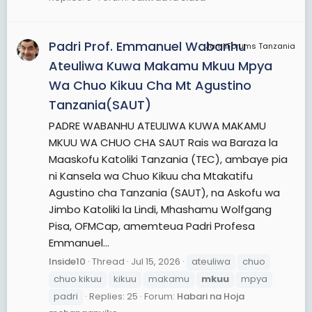
Padri Prof. Emmanuel Wabanhu
JamiiForums Tanzania
Ateuliwa Kuwa Makamu Mkuu Mpya
Wa Chuo Kikuu Cha Mt Agustino
Tanzania(SAUT)
PADRE WABANHU ATEULIWA KUWA MAKAMU
MKUU WA CHUO CHA SAUT Rais wa Baraza la
Maaskofu Katoliki Tanzania (TEC), ambaye pia
ni Kansela wa Chuo Kikuu cha Mtakatifu
Agustino cha Tanzania (SAUT), na Askofu wa
Jimbo Katoliki la Lindi, Mhashamu Wolfgang
Pisa, OFMCap, amemteua Padri Profesa
Emmanuel...
Inside10
Thread
Jul 15, 2026
ateuliwa
chuo
chuo kikuu
kikuu
makamu
mkuu
mpya
padri
Replies: 25
Forum:
Habari na Hoja