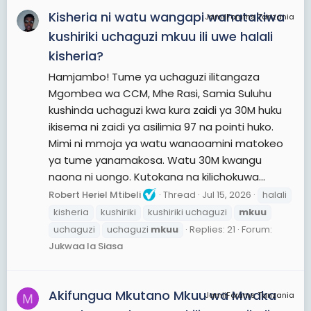
Kisheria ni watu wangapi wanatakiwa
JamiiForums Tanzania
kushiriki uchaguzi mkuu ili uwe halali
kisheria?
Hamjambo! Tume ya uchaguzi ilitangaza
Mgombea wa CCM, Mhe Rasi, Samia Suluhu
kushinda uchaguzi kwa kura zaidi ya 30M huku
ikisema ni zaidi ya asilimia 97 na pointi huko.
Mimi ni mmoja ya watu wanaoamini matokeo
ya tume yanamakosa. Watu 30M kwangu
naona ni uongo. Kutokana na kilichokuwa...
Robert Heriel Mtibeli
Thread
Jul 15, 2026
halali
kisheria
kushiriki
kushiriki uchaguzi
mkuu
uchaguzi
uchaguzi
mkuu
Replies: 21
Forum:
Jukwaa la Siasa
Akifungua Mkutano Mkuu wa Mwaka
JamiiForums Tanzania
M