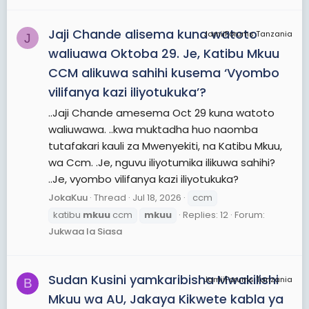
Jaji Chande alisema kuna watoto
JamiiForums Tanzania
J
waliuawa Oktoba 29. Je, Katibu Mkuu
CCM alikuwa sahihi kusema ‘Vyombo
vilifanya kazi iliyotukuka’?
..Jaji Chande amesema Oct 29 kuna watoto
waliuwawa. ..kwa muktadha huo naomba
tutafakari kauli za Mwenyekiti, na Katibu Mkuu,
wa Ccm. .Je, nguvu iliyotumika ilikuwa sahihi?
..Je, vyombo vilifanya kazi iliyotukuka?
JokaKuu
Thread
Jul 18, 2026
ccm
katibu
mkuu
ccm
mkuu
Replies: 12
Forum:
Jukwaa la Siasa
Sudan Kusini yamkaribisha Mwakilishi
JamiiForums Tanzania
B
Mkuu wa AU, Jakaya Kikwete kabla ya