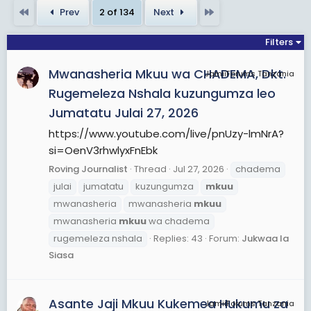
First
Last
Prev
2 of 134
Next
Filters
Mwanasheria Mkuu wa CHADEMA, Dkt.
JamiiForums Tanzania
Rugemeleza Nshala kuzungumza leo
Jumatatu Julai 27, 2026
https://www.youtube.com/live/pnUzy-lmNrA?
si=OenV3rhwlyxFnEbk
Roving Journalist
Thread
Jul 27, 2026
chadema
julai
jumatatu
kuzungumza
mkuu
mwanasheria
mwanasheria
mkuu
mwanasheria
mkuu
wa chadema
rugemeleza nshala
Replies: 43
Forum:
Jukwaa la
Siasa
Asante Jaji Mkuu Kukemea Hukumu za
JamiiForums Tanzania