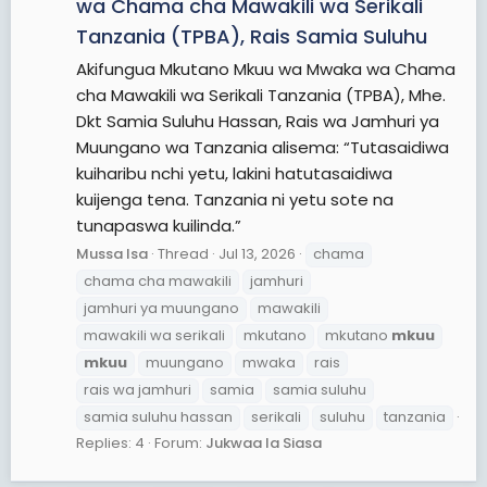
wa Chama cha Mawakili wa Serikali
Tanzania (TPBA), Rais Samia Suluhu
Akifungua Mkutano Mkuu wa Mwaka wa Chama
cha Mawakili wa Serikali Tanzania (TPBA), Mhe.
Dkt Samia Suluhu Hassan, Rais wa Jamhuri ya
Muungano wa Tanzania alisema: “Tutasaidiwa
kuiharibu nchi yetu, lakini hatutasaidiwa
kuijenga tena. Tanzania ni yetu sote na
tunapaswa kuilinda.”
Mussa Isa
Thread
Jul 13, 2026
chama
chama cha mawakili
jamhuri
jamhuri ya muungano
mawakili
mawakili wa serikali
mkutano
mkutano
mkuu
mkuu
muungano
mwaka
rais
rais wa jamhuri
samia
samia suluhu
samia suluhu hassan
serikali
suluhu
tanzania
Replies: 4
Forum:
Jukwaa la Siasa