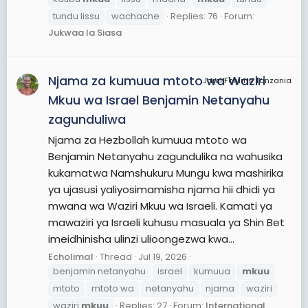
tundu lissu
wachache
Replies: 76
Forum:
Jukwaa la Siasa
Njama za kumuua mtoto wa Waziri
JamiiForums Tanzania
Mkuu wa Israel Benjamin Netanyahu
zagunduliwa
Njama za Hezbollah kumuua mtoto wa
Benjamin Netanyahu zagundulika na wahusika
kukamatwa Namshukuru Mungu kwa mashirika
ya ujasusi yaliyosimamisha njama hii dhidi ya
mwana wa Waziri Mkuu wa Israeli. Kamati ya
mawaziri ya Israeli kuhusu masuala ya Shin Bet
imeidhinisha ulinzi ulioongezwa kwa...
Echolima1
Thread
Jul 19, 2026
benjamin netanyahu
israel
kumuua
mkuu
mtoto
mtoto wa
netanyahu
njama
waziri
waziri
mkuu
Replies: 27
Forum:
International