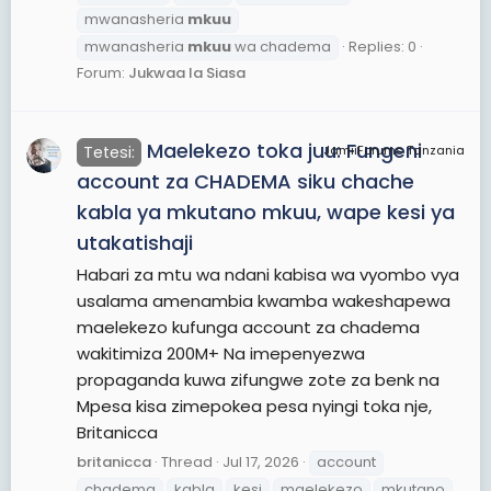
mwanasheria
mkuu
mwanasheria
mkuu
wa chadema
Replies: 0
Forum:
Jukwaa la Siasa
Maelekezo toka juu: Fungeni
Tetesi:
JamiiForums Tanzania
account za CHADEMA siku chache
kabla ya mkutano mkuu, wape kesi ya
utakatishaji
Habari za mtu wa ndani kabisa wa vyombo vya
usalama amenambia kwamba wakeshapewa
maelekezo kufunga account za chadema
wakitimiza 200M+ Na imepenyezwa
propaganda kuwa zifungwe zote za benk na
Mpesa kisa zimepokea pesa nyingi toka nje,
Britanicca
britanicca
Thread
Jul 17, 2026
account
chadema
kabla
kesi
maelekezo
mkutano