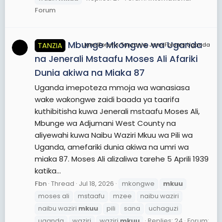
Forum
Mbunge Mkongwe wa Uganda
TANZIA
JamiiForums Tanzania, JamiiForums Uganda
na Jenerali Mstaafu Moses Ali Afariki
Dunia akiwa na Miaka 87
Uganda imepoteza mmoja wa wanasiasa
wake wakongwe zaidi baada ya taarifa
kuthibitisha kuwa Jenerali mstaafu Moses Ali,
Mbunge wa Adjumani West County na
aliyewahi kuwa Naibu Waziri Mkuu wa Pili wa
Uganda, amefariki dunia akiwa na umri wa
miaka 87. Moses Ali alizaliwa tarehe 5 Aprili 1939
katika...
Fbn
Thread
Jul 18, 2026
mkongwe
mkuu
moses ali
mstaafu
mzee
naibu waziri
naibu waziri
mkuu
pili
sana
uchaguzi
uganda
waziri
waziri
mkuu
Replies: 24
Forum: