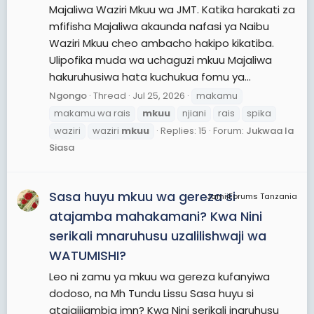
Majaliwa Waziri Mkuu wa JMT. Katika harakati za
mfifisha Majaliwa akaunda nafasi ya Naibu
Waziri Mkuu cheo ambacho hakipo kikatiba.
Ulipofika muda wa uchaguzi mkuu Majaliwa
hakuruhusiwa hata kuchukua fomu ya...
Ngongo
Thread
Jul 25, 2026
makamu
makamu wa rais
mkuu
njiani
rais
spika
waziri
waziri
mkuu
Replies: 15
Forum:
Jukwaa la
Siasa
Sasa huyu mkuu wa gereza si
JamiiForums Tanzania
atajamba mahakamani? Kwa Nini
serikali mnaruhusu uzalilishwaji wa
WATUMISHI?
Leo ni zamu ya mkuu wa gereza kufanyiwa
dodoso, na Mh Tundu Lissu Sasa huyu si
atajajijambia jmn? Kwa Nini serikali inaruhusu