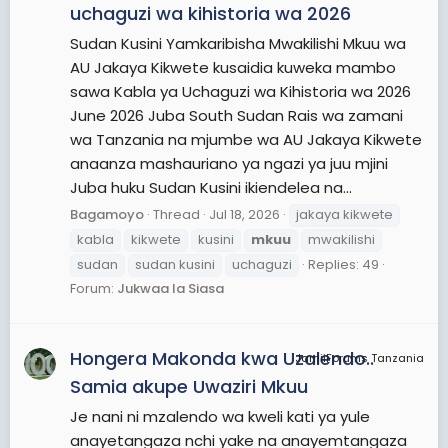
uchaguzi wa kihistoria wa 2026
Sudan Kusini Yamkaribisha Mwakilishi Mkuu wa
AU Jakaya Kikwete kusaidia kuweka mambo
sawa Kabla ya Uchaguzi wa Kihistoria wa 2026
June 2026 Juba South Sudan Rais wa zamani
wa Tanzania na mjumbe wa AU Jakaya Kikwete
anaanza mashauriano ya ngazi ya juu mjini
Juba huku Sudan Kusini ikiendelea na...
Bagamoyo
Thread
Jul 18, 2026
jakaya kikwete
kabla
kikwete
kusini
mkuu
mwakilishi
sudan
sudan kusini
uchaguzi
Replies: 49
Forum:
Jukwaa la Siasa
Hongera Makonda kwa Uzalendo..
JamiiForums Tanzania
Samia akupe Uwaziri Mkuu
Je nani ni mzalendo wa kweli kati ya yule
anayetangaza nchi yake na anayemtangaza