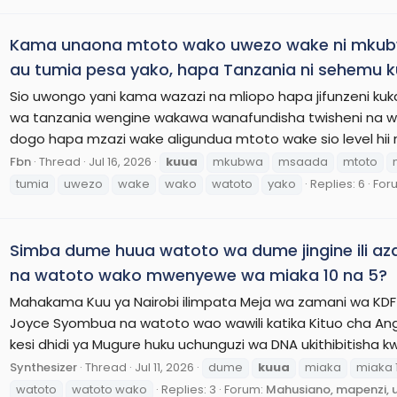
Kama unaona mtoto wako uwezo wake ni mkubw
au tumia pesa yako, hapa Tanzania ni sehemu 
Sio uwongo yani kama wazazi na mliopo hapa jifunzeni ku
wa tanzania wengine wakawa wanafundisha twisheni na w
dogo hapa mzazi wake aligundua mtoto wake sio level hii n
Fbn
Thread
Jul 16, 2026
kuua
mkubwa
msaada
mtoto
tumia
uwezo
wake
wako
watoto
yako
Replies: 6
For
Simba dume huua watoto wa dume jingine ili a
na watoto wako mwenyewe wa miaka 10 na 5?
Mahakama Kuu ya Nairobi ilimpata Meja wa zamani wa KD
Joyce Syombua na watoto wao wawili katika Kituo cha Anga
kesi dhidi ya Mugure huku uchunguzi wa DNA ukithibitisha
Synthesizer
Thread
Jul 11, 2026
dume
kuua
miaka
miaka 
watoto
watoto wako
Replies: 3
Forum:
Mahusiano, mapenzi, u