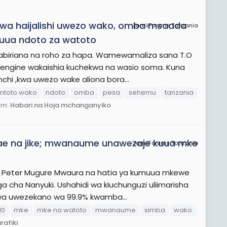
a haijalishi uwezo wako, omba msaada
JamiiForums Tanzania
kuua ndoto za watoto
kabiriana na roho za hapa. Wamewamaliza sana T.O
engine wakaishia kuchekwa na wasio soma. Kuna
chi ,kwa uwezo wake aliona bora...
mtoto wako
ndoto
omba
pesa
sehemu
tanzania
um:
Habari na Hoja mchanganyiko
zae na jike; mwanaume unawezaje kuua mke
JamiiForums Tanzania
F Peter Mugure Mwaura na hatia ya kumuua mkewe
 cha Nanyuki. Ushahidi wa kiuchunguzi uliimarisha
 kwa uwezekano wa 99.9% kwamba...
10
mke
mke na watoto
mwanaume
simba
wako
rafiki