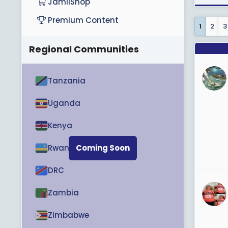
JamiiShop
Premium Content
1
2
3
Regional Communities
Tanzania
Uganda
Kenya
Rwanda
Coming Soon
DRC
Zambia
Zimbabwe