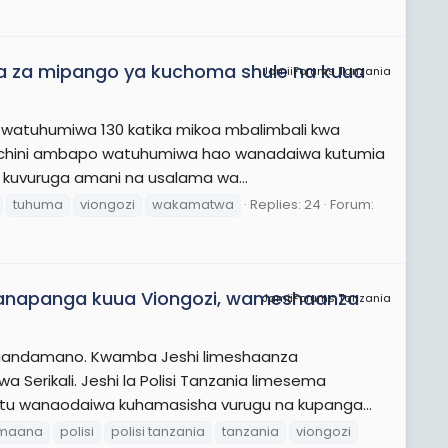
ma za mipango ya kuchoma shule na kuua
JamiiForums Tanzania
ya watuhumiwa 130 katika mikoa mbalimbali kwa
 nchini ambapo watuhumiwa hao wanadaiwa kutumia
a kuvuruga amani na usalama wa...
tuhuma
viongozi
wakamatwa
Replies: 24
Forum:
Wanapanga kuua Viongozi, wameshaanza
JamiiForums Tanzania
aandamano. Kwamba Jeshi limeshaanza
erikali. Jeshi la Polisi Tanzania limesema
 watu wanaodaiwa kuhamasisha vurugu na kupanga...
maana
polisi
polisi tanzania
tanzania
viongozi