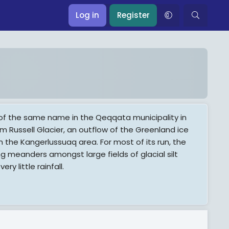
Log in
Register
ey of the same name in the Qeqqata municipality in
m Russell Glacier, an outflow of the Greenland ice
in the Kangerlussuaq area. For most of its run, the
ing meanders amongst large fields of glacial silt
ry little rainfall.