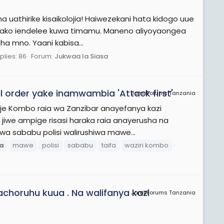
a uathirike kisaikolojia! Haiwezekani hata kidogo uue
 yako iendelee kuwa timamu. Maneno aliyoyaongea
a mno. Yaani kabisa...
plies: 86
Forum:
Jukwaa la Siasa
al order yake inamwambia 'Attack first'
JamiiForums Tanzania
e Kombo raia wa Zanzibar anayefanya kazi
jiwe ampige risasi haraka raia anayerusha na
kwa sababu polisi walirushiwa mawe...
a
mawe
polisi
sababu
taifa
waziri kombo
achoruhu kuua . Na walifanya kazi
JamiiForums Tanzania