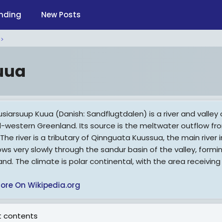
nding
New Posts
uua
rusiarsuup Kuua (Danish: Sandflugtdalen) is a river and vall
l-western Greenland. Its source is the meltwater outflow fro
The river is a tributary of Qinnguata Kuussua, the main river 
lows very slowly through the sandur basin of the valley, form
nd. The climate is polar continental, with the area receiving ve
ore On Wikipedia.org
 contents