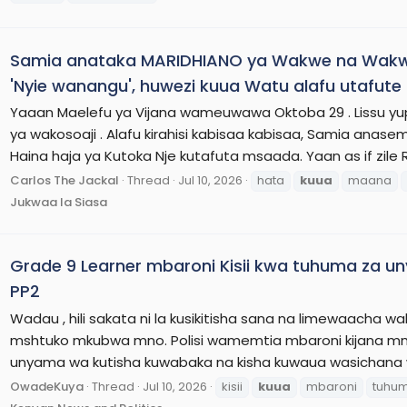
Samia anataka MARIDHIANO ya Wakwe na Wakwe
'Nyie wanangu', huwezi kuua Watu alafu utafute 
Yaaan Maelefu ya Vijana wameuwawa Oktoba 29 . Lissu yup
ya wakosoaji . Alafu kirahisi kabisaa kabisaa, Samia anasem
Haina haja ya Kutoka Nje kutafuta msaada. Yaan as if zile 
Carlos The Jackal
Thread
Jul 10, 2026
hata
kuua
maana
Jukwaa la Siasa
Grade 9 Learner mbaroni Kisii kwa tuhuma za u
PP2
Wadau , hili sakata ni la kusikitisha sana na limewaacha wa
mshtuko mkubwa mno. Polisi wamemtia mbaroni kijana 
unyama wa kutisha kuwabaka na kisha kuwaua wasichana w
OwadeKuya
Thread
Jul 10, 2026
kisii
kuua
mbaroni
tuhu