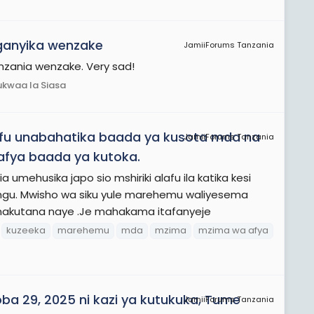
ganyika wenzake
JamiiForums Tanzania
nzania wenzake. Very sad!
ukwaa la Siasa
lafu unabahatika baada ya kusota mda na
JamiiForums Tanzania
fya baada ya kutoka.
ehusika japo sio mshiriki alafu ila katika kesi
ungu. Mwisho wa siku yule marehemu waliyesema
akutana naye .Je mahakama itafanyeje
kuzeeka
marehemu
mda
mzima
mzima wa afya
a 29, 2025 ni kazi ya kutukuka, Tume
JamiiForums Tanzania