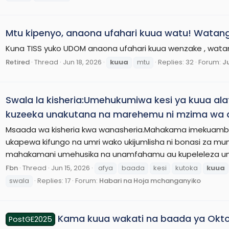
Mtu kipenyo, anaona ufahari kuua watu! Watan
Kuna TISS yuko UDOM anaona ufahari kuua wenzake , wata
Retired
Thread
Jun 18, 2026
kuua
mtu
Replies: 32
Forum:
J
Swala la kisheria:Umehukumiwa kesi ya kuua a
kuzeeka unakutana na marehemu ni mzima wa a
Msaada wa kisheria kwa wanasheria.Mahakama imekuambia um
ukapewa kifungo na umri wako ukijumlisha ni bonasi za m
mahakamani umehusika na unamfahamu au kupeleleza un
Fbn
Thread
Jun 15, 2026
afya
baada
kesi
kutoka
kuua
swala
Replies: 17
Forum:
Habari na Hoja mchanganyiko
Kama kuua wakati na baada ya Oktob
PostGE2025