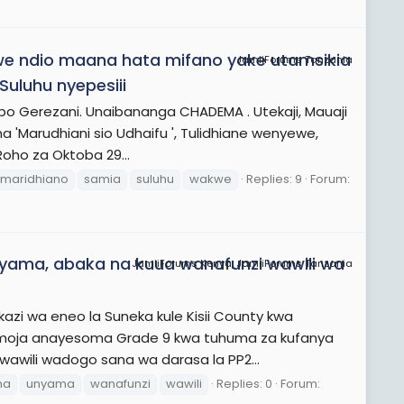
 ndio maana hata mifano yake utamsikia
JamiiForums Tanzania
Suluhu nyepesiii
o Gerezani. Unaibananga CHADEMA . Utekaji, Mauaji
a 'Marudhiani sio Udhaifu ', Tulidhiane wenyewe,
Roho za Oktoba 29...
maridhiano
samia
suluhu
wakwe
Replies: 9
Forum:
nyama, abaka na kuua wanafunzi wawili wa
JamiiForums Kenya, JamiiForums Tanzania
kazi wa eneo la Suneka kule Kisii County kwa
mmoja anayesoma Grade 9 kwa tuhuma za kufanya
awili wadogo sana wa darasa la PP2...
ma
unyama
wanafunzi
wawili
Replies: 0
Forum: