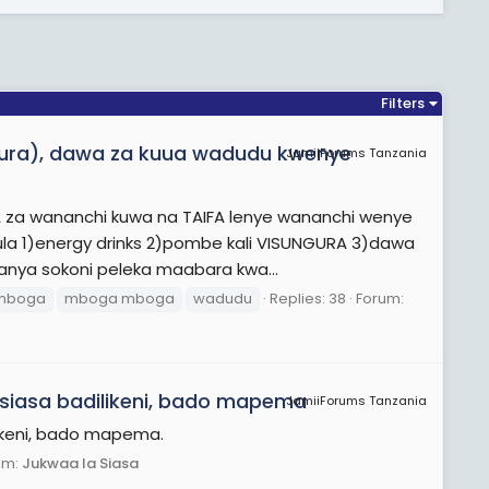
Filters
ungura), dawa za kuua wadudu kwenye
JamiiForums Tanzania
 za wananchi kuwa na TAIFA lenye wananchi wenye
kula 1)energy drinks 2)pombe kali VISUNGURA 3)dawa
nya sokoni peleka maabara kwa...
mboga
mboga mboga
wadudu
Replies: 38
Forum:
asiasa badilikeni, bado mapema
JamiiForums Tanzania
likeni, bado mapema.
um:
Jukwaa la Siasa