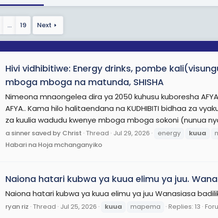
…
19
Next
Hivi vidhibitiwe: Energy drinks, pombe kali(vis
mboga mboga na matunda, SHISHA
Nimeona mnaongelea dira ya 2050 kuhusu kuboresha AFYA
AFYA.. Kama hilo halitaendana na KUDHIBITI bidhaa za vya
za kuulia wadudu kwenye mboga mboga sokoni (nunua nya
a sinner saved by Christ
Thread
Jul 29, 2026
energy
kuua
Habari na Hoja mchanganyiko
Naiona hatari kubwa ya kuua elimu ya juu. Wan
Naiona hatari kubwa ya kuua elimu ya juu Wanasiasa badi
ryan riz
Thread
Jul 25, 2026
kuua
mapema
Replies: 13
For