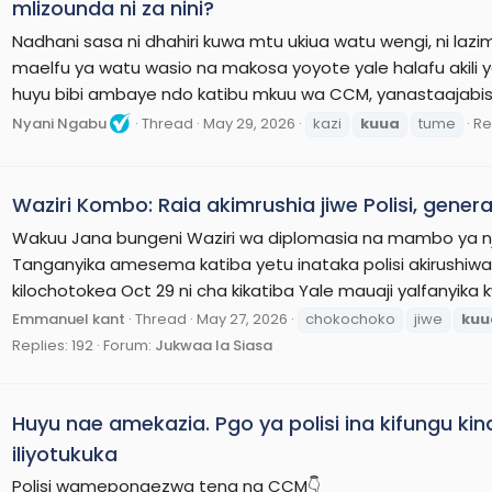
mlizounda ni za nini?
Nadhani sasa ni dhahiri kuwa mtu ukiua watu wengi, ni lazim
maelfu ya watu wasio na makosa yoyote yale halafu akili
huyu bibi ambaye ndo katibu mkuu wa CCM, yanastaajabish
Nyani Ngabu
Thread
May 29, 2026
kazi
kuua
tume
Re
Waziri Kombo: Raia akimrushia jiwe Polisi, gener
Wakuu Jana bungeni Waziri wa diplomasia na mambo ya nj
Tanganyika amesema katiba yetu inataka polisi akirushiwa 
kilochotokea Oct 29 ni cha kikatiba Yale mauaji yalfanyika 
Emmanuel kant
Thread
May 27, 2026
chokochoko
jiwe
kuu
Replies: 192
Forum:
Jukwaa la Siasa
Huyu nae amekazia. Pgo ya polisi ina kifungu kin
iliyotukuka
Polisi wamepongezwa tena na CCM👇