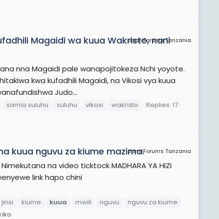
fadhili Magaidi wa kuua Wakristo, nani
JamiiForums Tanzania
bana nna Magaidi pale wanapojitokeza Nchi yoyote.
itakiwa kwa kufadhili Magaidi, na Vikosi vya kuua
wanafundishwa Judo...
samia suluhu
suluhu
vikosi
wakristo
Replies: 17
i na kuua nguvu za kiume mazima.
JamiiForums Tanzania
 Nimekutana na video ticktock MADHARA YA HIZI
nyewe link hapo chini
jinsi
kiume
kuua
mwili
nguvu
nguvu za kiume
yiko