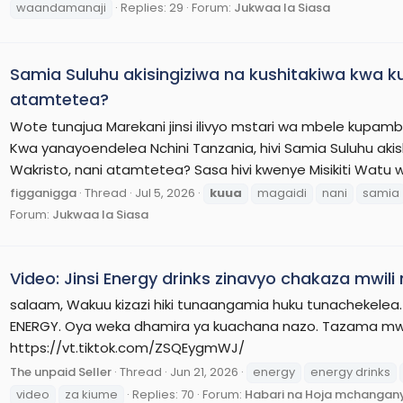
waandamanaji
Replies: 29
Forum:
Jukwaa la Siasa
Samia Suluhu akisingiziwa na kushitakiwa kwa ku
atamtetea?
Wote tunajua Marekani jinsi ilivyo mstari wa mbele kupam
Kwa yanayoendelea Nchini Tanzania, hivi Samia Suluhu akish
Wakristo, nani atamtetea? Sasa hivi kwenye Misikiti Watu 
figganigga
Thread
Jul 5, 2026
kuua
magaidi
nani
samia
Forum:
Jukwaa la Siasa
Video: Jinsi Energy drinks zinavyo chakaza mwil
salaam, Wakuu kizazi hiki tunaangamia huku tunachekelea.
ENERGY. Oya weka dhamira ya kuachana nazo. Tazama mwe
https://vt.tiktok.com/ZSQEygmWJ/
The unpaid Seller
Thread
Jun 21, 2026
energy
energy drinks
video
za kiume
Replies: 70
Forum:
Habari na Hoja mchangan