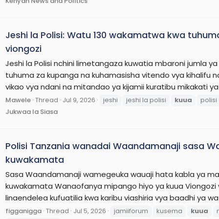
Kenyan News and Politics
Jeshi la Polisi: Watu 130 wakamatwa kwa tuhu
viongozi
Jeshi la Polisi nchini limetangaza kuwatia mbaroni jumla 
tuhuma za kupanga na kuhamasisha vitendo vya kihalifu
vikao vya ndani na mitandao ya kijamii kuratibu mikakati y
Mawele
Thread
Jul 9, 2026
jeshi
jeshi la polisi
kuua
polisi
Jukwaa la Siasa
Polisi Tanzania wanadai Waandamanaji sasa 
kuwakamata
Sasa Waandamanaji wamegeuka wauaji hata kabla ya m
kuwakamata Wanaofanya mipango hiyo ya kuua Viongozi wa S
linaendelea kufuatilia kwa karibu viashiria vya baadhi ya
figganigga
Thread
Jul 5, 2026
jamiiforum
kusema
kuua