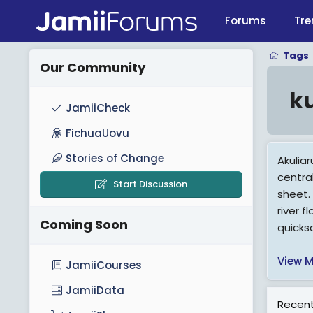
Forums
Tre
Tags
Our Community
k
JamiiCheck
FichuaUovu
Stories of Change
Akulia
centra
Start Discussion
sheet. 
river f
Coming Soon
quicksa
View M
JamiiCourses
JamiiData
Recent