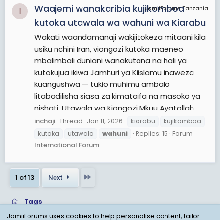
Waajemi wanakaribia kujikomboa
JamiiForums Tanzania
I
kutoka utawala wa wahuni wa Kiarabu
Wakati waandamanaji wakijitokeza mitaani kila
usiku nchini Iran, viongozi kutoka maeneo
mbalimbali duniani wanakutana na hali ya
kutokujua ikiwa Jamhuri ya Kiislamu inaweza
kuangushwa — tukio muhimu ambalo
litabadilisha siasa za kimataifa na masoko ya
nishati. Utawala wa Kiongozi Mkuu Ayatollah...
inchaji
Thread
Jan 11, 2026
kiarabu
kujikomboa
kutoka
utawala
wahuni
Replies: 15
Forum:
International Forum
Last
1 of 13
Next
Tags
JamiiForums uses cookies to help personalise content, tailor