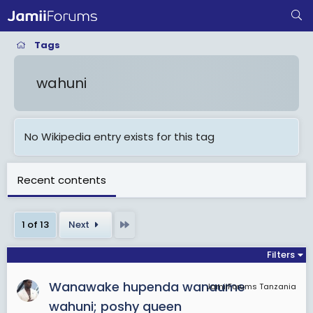
Tags
wahuni
No Wikipedia entry exists for this tag
Recent contents
Last
1 of 13
Next
Filters
Wanawake hupenda wanaume
JamiiForums Tanzania
wahuni; poshy queen