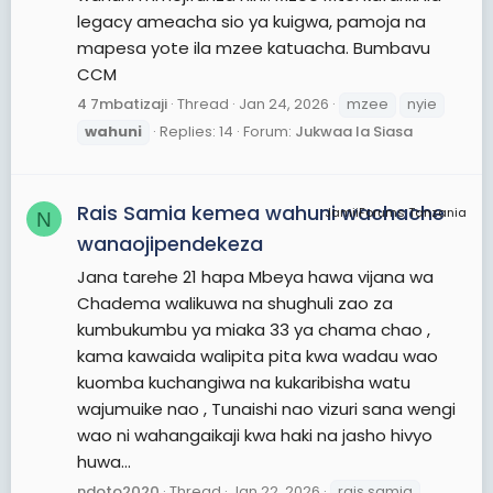
legacy ameacha sio ya kuigwa, pamoja na
mapesa yote ila mzee katuacha. Bumbavu
CCM
4 7mbatizaji
Thread
Jan 24, 2026
mzee
nyie
wahuni
Replies: 14
Forum:
Jukwaa la Siasa
Rais Samia kemea wahuni wachache
JamiiForums Tanzania
N
wanaojipendekeza
Jana tarehe 21 hapa Mbeya hawa vijana wa
Chadema walikuwa na shughuli zao za
kumbukumbu ya miaka 33 ya chama chao ,
kama kawaida walipita pita kwa wadau wao
kuomba kuchangiwa na kukaribisha watu
wajumuike nao , Tunaishi nao vizuri sana wengi
wao ni wahangaikaji kwa haki na jasho hivyo
huwa...
ndoto2020
Thread
Jan 22, 2026
rais samia