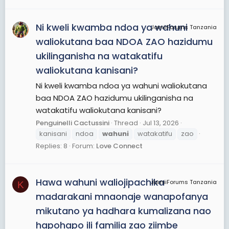
Ni kweli kwamba ndoa ya wahuni
JamiiForums Tanzania
waliokutana baa NDOA ZAO hazidumu
ukilinganisha na watakatifu
waliokutana kanisani?
Ni kweli kwamba ndoa ya wahuni waliokutana
baa NDOA ZAO hazidumu ukilinganisha na
watakatifu waliokutana kanisani?
Penguinelli Cactussini
Thread
Jul 13, 2026
kanisani
ndoa
wahuni
watakatifu
zao
Replies: 8
Forum:
Love Connect
Hawa wahuni waliojipachika
JamiiForums Tanzania
K
madarakani mnaonaje wanapofanya
mikutano ya hadhara kumalizana nao
hapohapo ili familia zao ziimbe