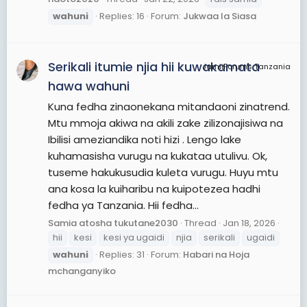
wahuni
Replies: 16
Forum:
Jukwaa la Siasa
Serikali itumie njia hii kuwakamata
JamiiForums Tanzania
hawa wahuni
Kuna fedha zinaonekana mitandaoni zinatrend.
Mtu mmoja akiwa na akili zake zilizonajisiwa na
Ibilisi ameziandika noti hizi . Lengo lake
kuhamasisha vurugu na kukataa utulivu. Ok,
tuseme hakukusudia kuleta vurugu. Huyu mtu
ana kosa la kuiharibu na kuipotezea hadhi
fedha ya Tanzania. Hii fedha...
Samia atosha tukutane2030
Thread
Jan 18, 2026
hii
kesi
kesi ya ugaidi
njia
serikali
ugaidi
wahuni
Replies: 31
Forum:
Habari na Hoja
mchanganyiko