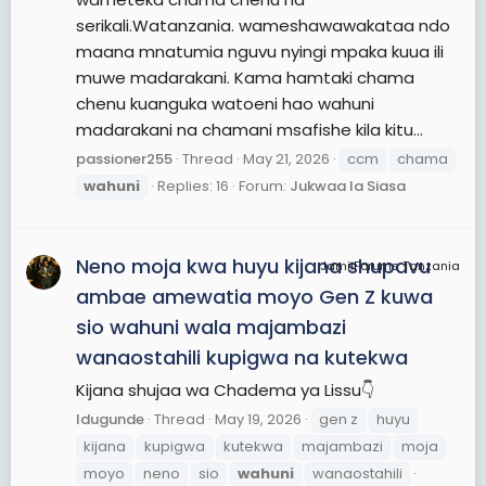
serikali.Watanzania. wameshawawakataa ndo
maana mnatumia nguvu nyingi mpaka kuua ili
muwe madarakani. Kama hamtaki chama
chenu kuanguka watoeni hao wahuni
madarakani na chamani msafishe kila kitu...
passioner255
Thread
May 21, 2026
ccm
chama
wahuni
Replies: 16
Forum:
Jukwaa la Siasa
Neno moja kwa huyu kijana shupavu
JamiiForums Tanzania
ambae amewatia moyo Gen Z kuwa
sio wahuni wala majambazi
wanaostahili kupigwa na kutekwa
Kijana shujaa wa Chadema ya Lissu👇
Idugunde
Thread
May 19, 2026
gen z
huyu
kijana
kupigwa
kutekwa
majambazi
moja
moyo
neno
sio
wahuni
wanaostahili