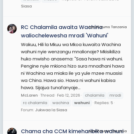
Siasa
RC Chalamila awaita Wachina
JamiiForums Tanzania
waliochelewesha mradi 'Wahuni'
Wakuu, Hili la Mkuu wa Mkoa kuwaita Wachina
wahuni nyie wenzangu mnalionaje? Mkisikiliza
huko mwisho anasema: "Sasa hawa ni wahuni.
Pengine nyie mkiona hizo sura mnadhani hawa
ni Wachina wa miaka ile ya yule mzee muasisi
wa China. Hawa sio. Hawa ni wahuni kabisa
hawa. Sijajua tunafanyaje...
McLaren
Thread
Feb 12, 2026
chalamila
mradi
rc chalamila
wachina
wahuni
Replies: 5
Forum:
Jukwaa la Siasa
Chama cha CCM kimeharibika wahuni
JamiiForums Tanzania