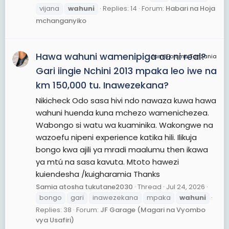
vijana
wahuni
Replies: 14
Forum:
Habari na Hoja
mchanganyiko
Hawa wahuni wamenipiga au ni real?
JamiiForums Tanzania
Gari iingie Nchini 2013 mpaka leo iwe na
km 150,000 tu. Inawezekana?
Nikicheck Odo sasa hivi ndo nawaza kuwa hawa
wahuni huenda kuna mchezo wamenichezea.
Wabongo si watu wa kuaminika. Wakongwe na
wazoefu nipeni experience katika hili. Ilikuja
bongo kwa ajili ya mradi maalumu then ikawa
ya mtú na sasa kavuta. Mtoto hawezi
kuiendesha /kuigharamia Thanks
Samia atosha tukutane2030
Thread
Jul 24, 2026
bongo
gari
inawezekana
mpaka
wahuni
Replies: 38
Forum:
JF Garage (Magari na Vyombo
vya Usafiri)