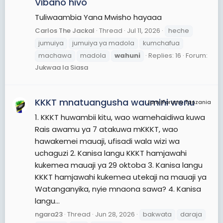
Vibano hivo
Tuliwaambia Yana Mwisho hayaaa
Carlos The Jackal
Thread
Jul 11, 2026
heche
jumuiya
jumuiya ya madola
kumchafua
machawa
madola
wahuni
Replies: 16
Forum:
Jukwaa la Siasa
KKKT mnatuangusha waumini wenu
JamiiForums Tanzania
1. KKKT huwambii kitu, wao wamehaidiwa kuwa
Rais awamu ya 7 atakuwa mKKKT, wao
hawakemei mauaji, ufisadi wala wizi wa
uchaguzi 2. Kanisa langu KKKT hamjawahi
kukemea mauaji ya 29 oktoba 3. Kanisa langu
KKKT hamjawahi kukemea utekaji na mauaji ya
Watanganyika, nyie mnaona sawa? 4. Kanisa
langu...
ngara23
Thread
Jun 28, 2026
bakwata
daraja