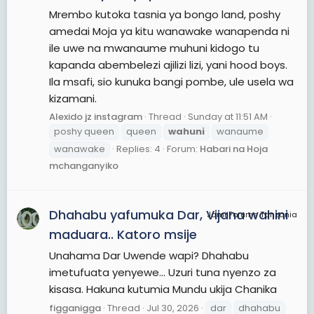
Mrembo kutoka tasnia ya bongo land, poshy
amedai Moja ya kitu wanawake wanapenda ni
ile uwe na mwanaume muhuni kidogo tu
kapanda abembelezi ajilizi lizi, yani hood boys.
Ila msafi, sio kunuka bangi pombe, ule usela wa
kizamani.
Alexido jz instagram
Thread
Sunday at 11:51 AM
poshy queen
queen
wahuni
wanaume
wanawake
Replies: 4
Forum:
Habari na Hoja
mchanganyiko
Dhahabu yafumuka Dar, Vijana wahini
JamiiForums Tanzania
maduara.. Katoro msije
Unahama Dar Uwende wapi? Dhahabu
imetufuata yenyewe... Uzuri tuna nyenzo za
kisasa. Hakuna kutumia Mundu ukija Chanika
figganigga
Thread
Jul 30, 2026
dar
dhahabu