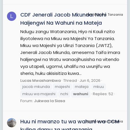
CDF Jenerali Jacob Mkunda: Nchi
JamiiForums Tanzania
L
Haijengwi Na Wahuni na Mateja
Ndugu zangu Watanzania, Hiyo ni Kauli nzito
iliyotolewa na Mkuu wa Majeshi Ya Tanzania.
Mkuu wa Majeshi ya Ulinzi Tanzania (JWTZ),
Jenerali Jacob Mkunda, amesema Taifa imara
halijengwi na Watu wanaojihusisha na vitendo
vya utapeli, ugomvi, uhalifu na uvunjifu wa
sheria, huku akisisitiza kuwa...
Lucas Mwashambwa
Thread
Jun 6, 2026
jacob mkunda
majeshi
mateja
mkuu
mkuu wa majeshi
nchi
wahuni
Replies: 52
Forum:
Jukwaa la Siasa
Huu ni mwanzo tu wa wahuni wa CCM
JamiiForums Tanzania
kulipa damu za watanzania