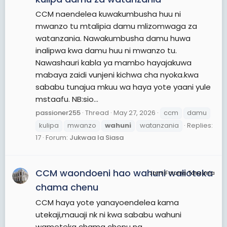
CCM naendelea kuwakumbusha huu ni
mwanzo tu mtalipia damu mlizomwaga za
watanzania. Nawakumbusha damu huwa
inalipwa kwa damu huu ni mwanzo tu.
Nawashauri kabla ya mambo hayajakuwa
mabaya zaidi vunjeni kichwa cha nyoka.kwa
sababu tunajua mkuu wa haya yote yaani yule
mstaafu. NB:sio...
passioner255
Thread
May 27, 2026
ccm
damu
kulipa
mwanzo
wahuni
watanzania
Replies:
17
Forum:
Jukwaa la Siasa
CCM waondoeni hao wahuni walioteka
JamiiForums Tanzania
chama chenu
CCM haya yote yanayoendelea kama
utekaji,mauaji nk ni kwa sababu wahuni
wameteka chama chenu na