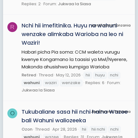
Replies: 2
Forum:
Jukwaa la Siasa
Nchi hii imefitinika. Huyu na wahuni
JamiiForums Tanzania
R
wenzake alimkaba Warioba na leo ni
Waziri!
Habari picha Pia soma: CCM waleta vurugu
kwenye Kongamano la taasisi ya Mwl/Nyerere,
Makonda ahusishwa kumpiga Warioba
Retired
Thread
May 12, 2026
hii
huyu
nchi
wahuni
waziri
wenzake
Replies: 6
Forum:
Jukwaa la Siasa
Tukubaliane sasa hii nchi haina Wazee
JamiiForums Tanzania
O
bali Wahuni waliozeeka
Ozon
Thread
Apr 28, 2026
hii
hii nchi
nchi
wahuni
wazee
Replies: 31
Forum:
Jukwaa la