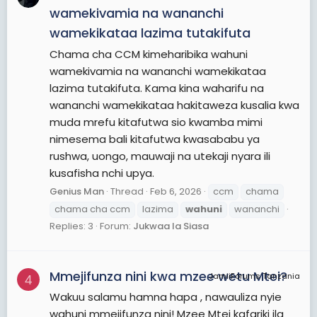
wamekivamia na wananchi
wamekikataa lazima tutakifuta
Chama cha CCM kimeharibika wahuni
wamekivamia na wananchi wamekikataa
lazima tutakifuta. Kama kina waharifu na
wananchi wamekikataa hakitaweza kusalia kwa
muda mrefu kitafutwa sio kwamba mimi
nimesema bali kitafutwa kwasababu ya
rushwa, uongo, mauwaji na utekaji nyara ili
kusafisha nchi upya.
Genius Man
Thread
Feb 6, 2026
ccm
chama
chama cha ccm
lazima
wahuni
wananchi
Replies: 3
Forum:
Jukwaa la Siasa
Mmejifunza nini kwa mzee wetu Mtei?
JamiiForums Tanzania
4
Wakuu salamu hamna hapa , nawauliza nyie
wahuni mmejifunza nini! Mzee Mtei kafariki ila