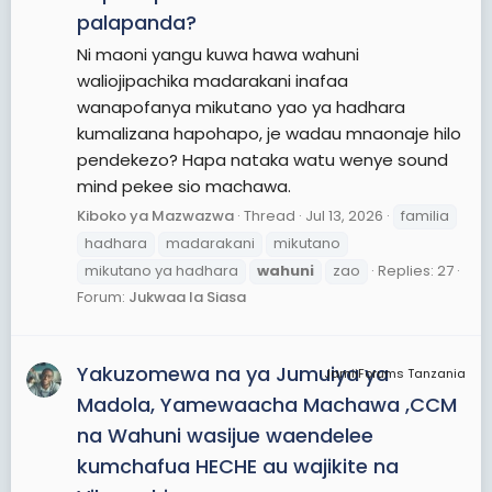
palapanda?
Ni maoni yangu kuwa hawa wahuni
waliojipachika madarakani inafaa
wanapofanya mikutano yao ya hadhara
kumalizana hapohapo, je wadau mnaonaje hilo
pendekezo? Hapa nataka watu wenye sound
mind pekee sio machawa.
Kiboko ya Mazwazwa
Thread
Jul 13, 2026
familia
hadhara
madarakani
mikutano
mikutano ya hadhara
wahuni
zao
Replies: 27
Forum:
Jukwaa la Siasa
Yakuzomewa na ya Jumuiya ya
JamiiForums Tanzania
Madola, Yamewaacha Machawa ,CCM
na Wahuni wasijue waendelee
kumchafua HECHE au wajikite na