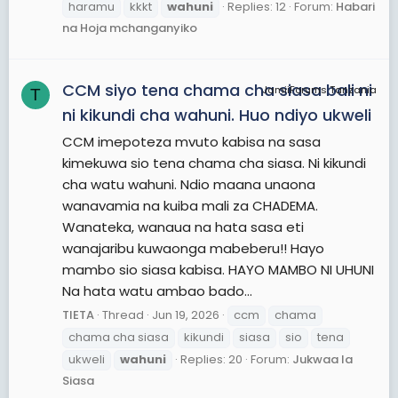
haramu
kkkt
wahuni
Replies: 12
Forum:
Habari
na Hoja mchanganyiko
CCM siyo tena chama cha siasa bali ni
JamiiForums Tanzania
T
ni kikundi cha wahuni. Huo ndiyo ukweli
CCM imepoteza mvuto kabisa na sasa
kimekuwa sio tena chama cha siasa. Ni kikundi
cha watu wahuni. Ndio maana unaona
wanavamia na kuiba mali za CHADEMA.
Wanateka, wanaua na hata sasa eti
wanajaribu kuwaonga mabeberu!! Hayo
mambo sio siasa kabisa. HAYO MAMBO NI UHUNI
Na hata watu ambao bado...
TIETA
Thread
Jun 19, 2026
ccm
chama
chama cha siasa
kikundi
siasa
sio
tena
ukweli
wahuni
Replies: 20
Forum:
Jukwaa la
Siasa