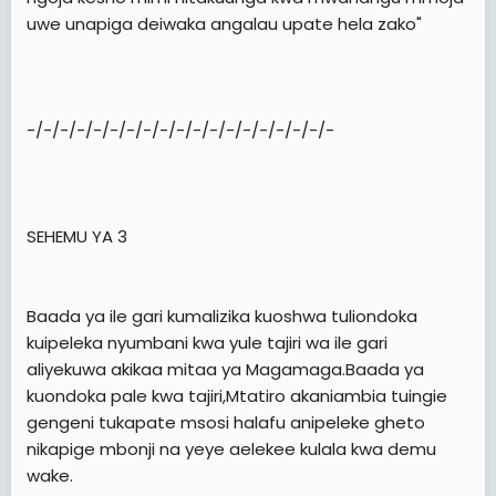
uwe unapiga deiwaka angalau upate hela zako"
-/-/-/-/-/-/-/-/-/-/-/-/-/-/-/-/-/-/-
SEHEMU YA 3
Baada ya ile gari kumalizika kuoshwa tuliondoka
kuipeleka nyumbani kwa yule tajiri wa ile gari
aliyekuwa akikaa mitaa ya Magamaga.Baada ya
kuondoka pale kwa tajiri,Mtatiro akaniambia tuingie
gengeni tukapate msosi halafu anipeleke gheto
nikapige mbonji na yeye aelekee kulala kwa demu
wake.