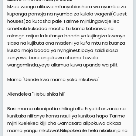
Mzee wangu alikuwa mfanyabiashara wa nyumba za
kupanga pamoja na nyumba za kulala wageni(Guest
houses)za kutosha pale Tarime mjini,ingawaje leo
amebaki kukodoa macho tu kama kabanwa na
mlango asijue la kufanya baada ya kujiingiza kwenye
siasa na kujikuta ana madeni ya kufa mtu na kuanza
kuuza moja baada ya nyingine!.Kibaya zaidi siasa
zenyewe bora angekuwa chama tawala
wangemlinda,yeye aliamua kuwa upande wa pili!.
Mama "Uende kwa mama yako mkubwa"
Aliendelea "Hebu shika hii"
Basi mama akanipatia shilingi elfu 5 ya kitanzania na
kunitaka niifanye kama nauli ya kunitoa hapo Tarime
mjini kuelekea kijiji cha Gamasara alipokuwa akikaa
mama yangu mkubwa!.Niliipokea ile hela nikaikunja na