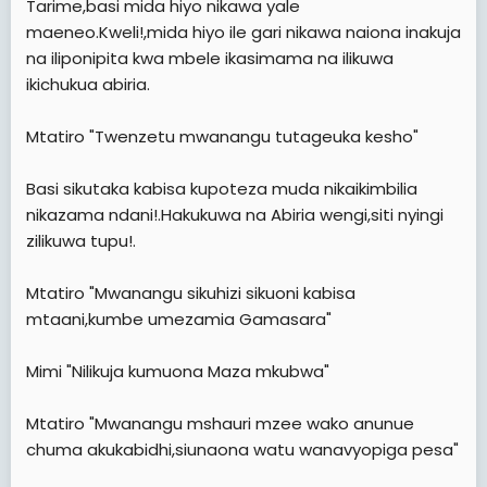
Tarime,basi mida hiyo nikawa yale
maeneo.Kweli!,mida hiyo ile gari nikawa naiona inakuja
na iliponipita kwa mbele ikasimama na ilikuwa
ikichukua abiria.
Mtatiro "Twenzetu mwanangu tutageuka kesho"
Basi sikutaka kabisa kupoteza muda nikaikimbilia
nikazama ndani!.Hakukuwa na Abiria wengi,siti nyingi
zilikuwa tupu!.
Mtatiro "Mwanangu sikuhizi sikuoni kabisa
mtaani,kumbe umezamia Gamasara"
Mimi "Nilikuja kumuona Maza mkubwa"
Mtatiro "Mwanangu mshauri mzee wako anunue
chuma akukabidhi,siunaona watu wanavyopiga pesa"