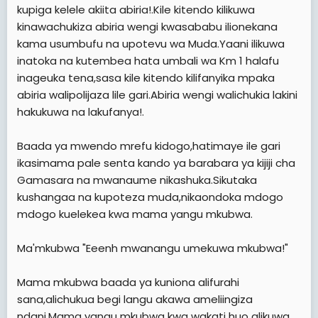
kupiga kelele akiita abiria!.Kile kitendo kilikuwa
kinawachukiza abiria wengi kwasababu ilionekana
kama usumbufu na upotevu wa Muda.Yaani ilikuwa
inatoka na kutembea hata umbali wa Km 1 halafu
inageuka tena,sasa kile kitendo kilifanyika mpaka
abiria walipolijaza lile gari.Abiria wengi walichukia lakini
hakukuwa na lakufanya!.
Baada ya mwendo mrefu kidogo,hatimaye ile gari
ikasimama pale senta kando ya barabara ya kijiji cha
Gamasara na mwanaume nikashuka.Sikutaka
kushangaa na kupoteza muda,nikaondoka mdogo
mdogo kuelekea kwa mama yangu mkubwa.
Ma'mkubwa "Eeenh mwanangu umekuwa mkubwa!"
Mama mkubwa baada ya kuniona alifurahi
sana,alichukua begi langu akawa ameliingiza
ndani.Mama yangu mkubwa kwa wakati huo alikuwa