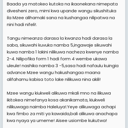
Baada ya matokeo kutoka na ikaonekana nimepata
divesheni zero, mimi kwa upande wangu sikushituka
ila Mzee alihamaki sana na kushangaa nilipatwa na
nini hadi nifeli!.
Tangu nimeanza darasa la kwanza hadi darasa la
saba, sikuwahi kuvuka namba 5,ingawaje sikuwahi
kuwa namba 1 lakini nilikuwa nacheza kwenye namba
2-4. Nilipofika form 1 hadi form 4 wembe ukawa
uleule! nashika namba 3 -5,sasa hadi nafaulu kuingia
advance Mzee wangu hakushangaa maana
alifahamu kabisa toto lake nilikuwa nina akili!
Mzee wangu kiukweli alikuwa mkali mno na ilikuwa
ikitokea nimefanya kosa akanikamata, kiukweli
nilikuwaga naimba Haleluya!.Yeye alikuwaga achapi
kwa fimbo za miti ya kawaida,bali alikuwa anachapa
kwa nyaya ya umeme! Aisee usiombe kukutwa!