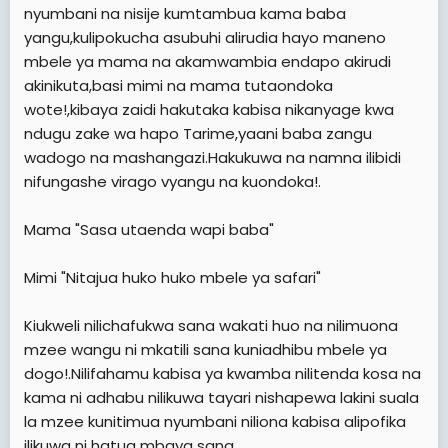
nyumbani na nisije kumtambua kama baba
yangu,kulipokucha asubuhi alirudia hayo maneno
mbele ya mama na akamwambia endapo akirudi
akinikuta,basi mimi na mama tutaondoka
wote!,kibaya zaidi hakutaka kabisa nikanyage kwa
ndugu zake wa hapo Tarime,yaani baba zangu
wadogo na mashangazi.Hakukuwa na namna ilibidi
nifungashe virago vyangu na kuondoka!.
Mama "Sasa utaenda wapi baba"
Mimi "Nitajua huko huko mbele ya safari"
Kiukweli nilichafukwa sana wakati huo na nilimuona
mzee wangu ni mkatili sana kuniadhibu mbele ya
dogo!.Nilifahamu kabisa ya kwamba nilitenda kosa na
kama ni adhabu nilikuwa tayari nishapewa lakini suala
la mzee kunitimua nyumbani niliona kabisa alipofika
ilikuwa ni hatua mbaya sana.