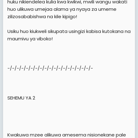
huku nikiendelea kulia kwa kwikwi, mwili wangu wakati
huo ulikuwa umejaa alama ya nyaya za umeme
zilizosababishwa na kile kipigo!
Usiku huo kiukweli sikupata usingizi kabisa kutokana na
maumivu ya viboko!
-/-/-/-/-/-/-/-/-/-/-/-/-/-/-/-/-/-/-
SEHEMU YA 2
Kwakuwa mzee alikuwa amesema nisionekane pale