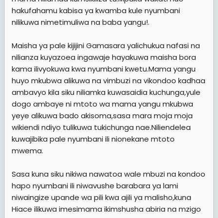
hakufahamu kabisa ya kwamba kule nyumbani
nilikuwa nimetimuliwa na baba yangu!.
Maisha ya pale kijijini Gamasara yalichukua nafasi na
nilianza kuyazoea ingawaje hayakuwa maisha bora
kama ilivyokuwa kwa nyumbani kwetu.Mama yangu
huyo mkubwa alikuwa na vimbuzi na vikondoo kadhaa
ambavyo kila siku niliamka kuwasaidia kuchunga,yule
dogo ambaye ni mtoto wa mama yangu mkubwa
yeye alikuwa bado akisoma,sasa mara moja moja
wikiendi ndiyo tulikuwa tukichunga nae.Niliendelea
kuwajibika pale nyumbani ili nionekane mtoto
mwema.
Sasa kuna siku nikiwa nawatoa wale mbuzi na kondoo
hapo nyumbani ili niwavushe barabara ya lami
niwaingize upande wa pili kwa ajili ya malisho,kuna
Hiace ilikuwa imesimama ikimshusha abiria na mzigo