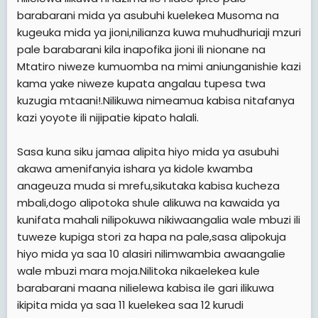
barabarani mida ya asubuhi kuelekea Musoma na
kugeuka mida ya jioni,nilianza kuwa muhudhuriaji mzuri
pale barabarani kila inapofika jioni ili nionane na
Mtatiro niweze kumuomba na mimi aniunganishie kazi
kama yake niweze kupata angalau tupesa twa
kuzugia mtaani!.Nilikuwa nimeamua kabisa nitafanya
kazi yoyote ili nijipatie kipato halali.
Sasa kuna siku jamaa alipita hiyo mida ya asubuhi
akawa amenifanyia ishara ya kidole kwamba
anageuza muda si mrefu,sikutaka kabisa kucheza
mbali,dogo alipotoka shule alikuwa na kawaida ya
kunifata mahali nilipokuwa nikiwaangalia wale mbuzi ili
tuweze kupiga stori za hapa na pale,sasa alipokuja
hiyo mida ya saa 10 alasiri nilimwambia awaangalie
wale mbuzi mara moja.Nilitoka nikaelekea kule
barabarani maana nilielewa kabisa ile gari ilikuwa
ikipita mida ya saa 11 kuelekea saa 12 kurudi