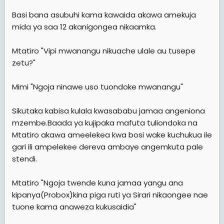
Basi bana asubuhi kama kawaida akawa amekuja
mida ya saa 12 akanigongea nikaamka.
Mtatiro "Vipi mwanangu nikuache ulale au tusepe
zetu?"
Mimi "Ngoja ninawe uso tuondoke mwanangu"
Sikutaka kabisa kulala kwasababu jamaa angeniona
mzembe.Baada ya kujipaka mafuta tuliondoka na
Mtatiro akawa ameelekea kwa bosi wake kuchukua ile
gari ili ampelekee dereva ambaye angemkuta pale
stendi.
Mtatiro "Ngoja twende kuna jamaa yangu ana
kipanya(Probox)kina piga ruti ya Sirari nikaongee nae
tuone kama anaweza kukusaidia"