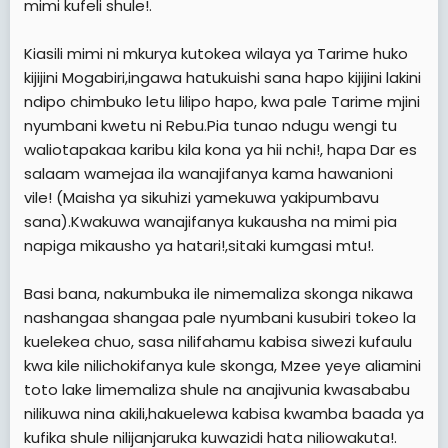
mimi kufeli shule!.
Kiasili mimi ni mkurya kutokea wilaya ya Tarime huko
kijijini Mogabiri,ingawa hatukuishi sana hapo kijijini lakini
ndipo chimbuko letu lilipo hapo, kwa pale Tarime mjini
nyumbani kwetu ni Rebu.Pia tunao ndugu wengi tu
waliotapakaa karibu kila kona ya hii nchi!, hapa Dar es
salaam wamejaa ila wanajifanya kama hawanioni
vile! (Maisha ya sikuhizi yamekuwa yakipumbavu
sana).Kwakuwa wanajifanya kukausha na mimi pia
napiga mikausho ya hatari!,sitaki kumgasi mtu!.
Basi bana, nakumbuka ile nimemaliza skonga nikawa
nashangaa shangaa pale nyumbani kusubiri tokeo la
kuelekea chuo, sasa nilifahamu kabisa siwezi kufaulu
kwa kile nilichokifanya kule skonga, Mzee yeye aliamini
toto lake limemaliza shule na anajivunia kwasababu
nilikuwa nina akili,hakuelewa kabisa kwamba baada ya
kufika shule nilijanjaruka kuwazidi hata niliowakuta!.