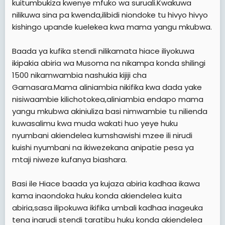
kuitumbukiza kwenye mfuko wa suruali.Kwakuwa
nilikuwa sina pa kwenda,ilibidi niondoke tu hivyo hivyo
kishingo upande kuelekea kwa mama yangu mkubwa.
Baada ya kufika stendi nilikamata hiace iliyokuwa
ikipakia abiria wa Musoma na nikampa konda shilingi
1500 nikamwambia nashukia kijiji cha
Gamasara.Mama aliniambia nikifika kwa dada yake
nisiwaambie kilichotokea,aliniambia endapo mama
yangu mkubwa akiniuliza basi nimwambie tu nilienda
kuwasalimu kwa muda wakati huo yeye huku
nyumbani akiendelea kumshawishi mzee ili nirudi
kuishi nyumbani na ikiwezekana anipatie pesa ya
mtaji niweze kufanya biashara.
Basi ile Hiace baada ya kujaza abiria kadhaa ikawa
kama inaondoka huku konda akiendelea kuita
abiria,sasa ilipokuwa ikifika umbali kadhaa inageuka
tena inarudi stendi taratibu huku konda akiendelea