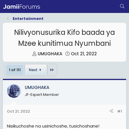
Entertainment
Nilivyonusurika Kifo baada ya
Mzee kunitimua Nyumbani
T
S
UMUGHAKA
Oct 21, 2022
h
t
r
a
Last
1 of 111
Next
e
r
a
t
UMUGHAKA
d
d
JF-Expert Member
s
a
t
t
a
e
Oct 21, 2022
#1
r
t
Nisikuchoshe na usinichoshe, tusichoshane!