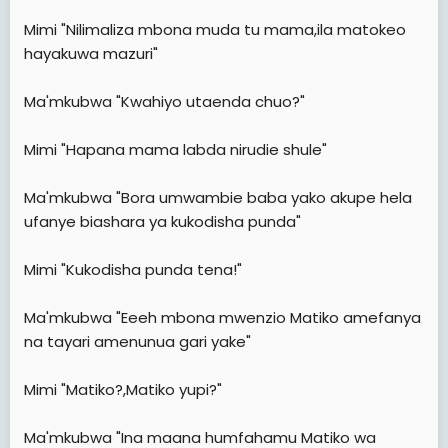
Mimi "Nilimaliza mbona muda tu mama,ila matokeo
hayakuwa mazuri"
Ma'mkubwa "Kwahiyo utaenda chuo?"
Mimi "Hapana mama labda nirudie shule"
Ma'mkubwa "Bora umwambie baba yako akupe hela
ufanye biashara ya kukodisha punda"
Mimi "Kukodisha punda tena!"
Ma'mkubwa "Eeeh mbona mwenzio Matiko amefanya
na tayari amenunua gari yake"
Mimi "Matiko?,Matiko yupi?"
Ma'mkubwa "Ina maana humfahamu Matiko wa