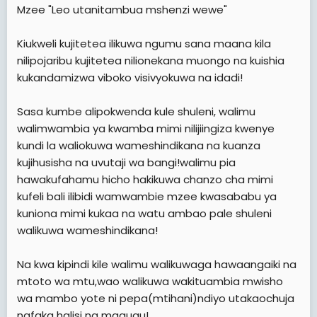
Mzee "Leo utanitambua mshenzi wewe"
Kiukweli kujitetea ilikuwa ngumu sana maana kila
nilipojaribu kujitetea nilionekana muongo na kuishia
kukandamizwa viboko visivyokuwa na idadi!
Sasa kumbe alipokwenda kule shuleni, walimu
walimwambia ya kwamba mimi nilijiingiza kwenye
kundi la waliokuwa wameshindikana na kuanza
kujihusisha na uvutaji wa bangi!walimu pia
hawakufahamu hicho hakikuwa chanzo cha mimi
kufeli bali ilibidi wamwambie mzee kwasababu ya
kuniona mimi kukaa na watu ambao pale shuleni
walikuwa wameshindikana!
Na kwa kipindi kile walimu walikuwaga hawaangaiki na
mtoto wa mtu,wao walikuwa wakituambia mwisho
wa mambo yote ni pepa(mtihani)ndiyo utakaochuja
nafaka halisi na magugu!.