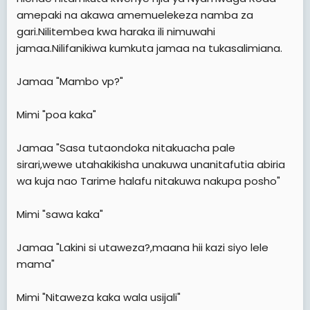
amepaki na akawa amemuelekeza namba za
gari.Nilitembea kwa haraka ili nimuwahi
jamaa.Nilifanikiwa kumkuta jamaa na tukasalimiana.
Jamaa "Mambo vp?"
Mimi "poa kaka"
Jamaa "Sasa tutaondoka nitakuacha pale
sirari,wewe utahakikisha unakuwa unanitafutia abiria
wa kuja nao Tarime halafu nitakuwa nakupa posho"
Mimi "sawa kaka"
Jamaa "Lakini si utaweza?,maana hii kazi siyo lele
mama"
Mimi "Nitaweza kaka wala usijali"