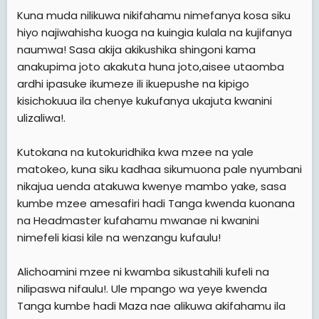
Kuna muda nilikuwa nikifahamu nimefanya kosa siku
hiyo najiwahisha kuoga na kuingia kulala na kujifanya
naumwa! Sasa akija akikushika shingoni kama
anakupima joto akakuta huna joto,aisee utaomba
ardhi ipasuke ikumeze ili ikuepushe na kipigo
kisichokuua ila chenye kukufanya ukajuta kwanini
ulizaliwa!.
Kutokana na kutokuridhika kwa mzee na yale
matokeo, kuna siku kadhaa sikumuona pale nyumbani
nikajua uenda atakuwa kwenye mambo yake, sasa
kumbe mzee amesafiri hadi Tanga kwenda kuonana
na Headmaster kufahamu mwanae ni kwanini
nimefeli kiasi kile na wenzangu kufaulu!
Alichoamini mzee ni kwamba sikustahili kufeli na
nilipaswa nifaulu!. Ule mpango wa yeye kwenda
Tanga kumbe hadi Maza nae alikuwa akifahamu ila