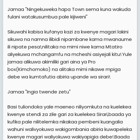
Jamaa "Ningekuweka hapa Town sema kuna wakuda
fulani watakusumbua pale kijiweni"
Sikuwahi kabisa kufanya kazi za kwenye magari lakini
sikuwa na namna ilibidi nipambane kama mwanaume
ili nipate pesa!,nilitaka na mimi niwe kama Mtatiro
aliyekuwa mchangamfu na mcheshi asiyejali kitu!.Yule
jamaa alikuwa akimiliki gari aina ya Pro
box(Kimchomoko) na alitaka mimi nikawe mpiga
debe wa kumtafutia abiria upande wa sirari!.
Jamaa "Ingia twende zetu"
Basi tuliondoka yale maeneo niliyomkuta na kuelekea
kwenye stendi za zile gari za kuelekea Sirari,baada ya
kufika pale nilitelemka nikakaa pembeni kuangalia
wahuni walivyokuwa wakigombania abiria kuwapeleka
kwenye magari waliyokuwa wakiyapigia debe!.Baada