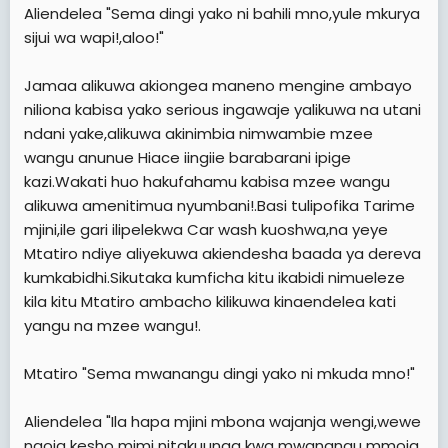
Aliendelea "Sema dingi yako ni bahili mno,yule mkurya
sijui wa wapi!,aloo!"
Jamaa alikuwa akiongea maneno mengine ambayo
niliona kabisa yako serious ingawaje yalikuwa na utani
ndani yake,alikuwa akinimbia nimwambie mzee
wangu anunue Hiace iingiie barabarani ipige
kazi.Wakati huo hakufahamu kabisa mzee wangu
alikuwa amenitimua nyumbani!.Basi tulipofika Tarime
mjini,ile gari ilipelekwa Car wash kuoshwa,na yeye
Mtatiro ndiye aliyekuwa akiendesha baada ya dereva
kumkabidhi.Sikutaka kumficha kitu ikabidi nimueleze
kila kitu Mtatiro ambacho kilikuwa kinaendelea kati
yangu na mzee wangu!.
Mtatiro "Sema mwanangu dingi yako ni mkuda mno!"
Aliendelea "Ila hapa mjini mbona wajanja wengi,wewe
ngoja kesho mimi nitakuunga kwa mwanangu mmoja