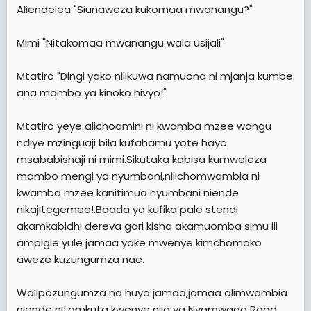
Aliendelea "Siunaweza kukomaa mwanangu?"
Mimi "Nitakomaa mwanangu wala usijali"
Mtatiro "Dingi yako nilikuwa namuona ni mjanja kumbe
ana mambo ya kinoko hivyo!"
Mtatiro yeye alichoamini ni kwamba mzee wangu
ndiye mzinguaji bila kufahamu yote hayo
msababishaji ni mimi.Sikutaka kabisa kumweleza
mambo mengi ya nyumbani,nilichomwambia ni
kwamba mzee kanitimua nyumbani niende
nikajitegemee!.Baada ya kufika pale stendi
akamkabidhi dereva gari kisha akamuomba simu ili
ampigie yule jamaa yake mwenye kimchomoko
aweze kuzungumza nae.
Walipozungumza na huyo jamaa,jamaa alimwambia
niende nitamkuta kwenye njia ya Nyamwaga Road