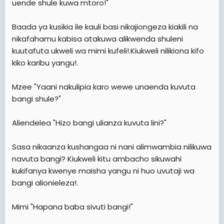
uende shule kuwa mtoro!"
Baada ya kusikia ile kauli basi nikajiongeza kiakili na
nikafahamu kabisa atakuwa alikwenda shuleni
kuutafuta ukweli wa mimi kufeli!.Kiukweli nilikiona kifo
kiko karibu yangu!.
Mzee "Yaani nakulipia karo wewe unaenda kuvuta
bangi shule?"
Aliendelea "Hizo bangi ulianza kuvuta lini?"
Sasa nikaanza kushangaa ni nani alimwambia nilikuwa
navuta bangi? Kiukweli kitu ambacho sikuwahi
kukifanya kwenye maisha yangu ni huo uvutaji wa
bangi alionieleza!.
Mimi "Hapana baba sivuti bangi!"