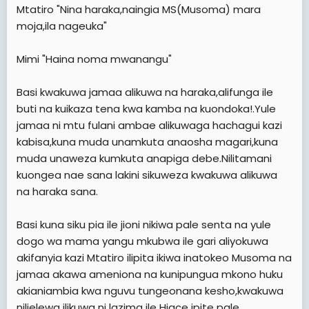
Mtatiro "Nina haraka,naingia MS(Musoma) mara
moja,ila nageuka"
Mimi "Haina noma mwanangu"
Basi kwakuwa jamaa alikuwa na haraka,alifunga ile
buti na kuikaza tena kwa kamba na kuondoka!.Yule
jamaa ni mtu fulani ambae alikuwaga hachagui kazi
kabisa,kuna muda unamkuta anaosha magari,kuna
muda unaweza kumkuta anapiga debe.Nilitamani
kuongea nae sana lakini sikuweza kwakuwa alikuwa
na haraka sana.
Basi kuna siku pia ile jioni nikiwa pale senta na yule
dogo wa mama yangu mkubwa ile gari aliyokuwa
akifanyia kazi Mtatiro ilipita ikiwa inatokeo Musoma na
jamaa akawa ameniona na kunipungua mkono huku
akianiambia kwa nguvu tungeonana kesho,kwakuwa
nilielewa ilikuwa ni lazima ile Hiace ipite pale