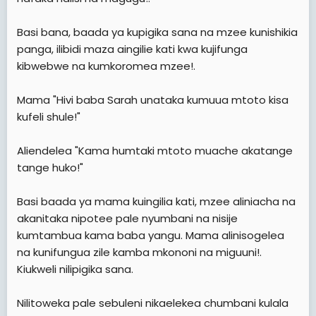
Basi bana, baada ya kupigika sana na mzee kunishikia
panga, ilibidi maza aingilie kati kwa kujifunga
kibwebwe na kumkoromea mzee!.
Mama "Hivi baba Sarah unataka kumuua mtoto kisa
kufeli shule!"
Aliendelea "Kama humtaki mtoto muache akatange
tange huko!"
Basi baada ya mama kuingilia kati, mzee aliniacha na
akanitaka nipotee pale nyumbani na nisije
kumtambua kama baba yangu. Mama alinisogelea
na kunifungua zile kamba mkononi na miguuni!.
Kiukweli nilipigika sana.
Nilitoweka pale sebuleni nikaelekea chumbani kulala