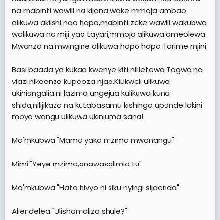
na mabinti wawili na kijana wake mmoja ambao
alikuwa akiishi nao hapo,mabinti zake wawili wakubwa
walikuwa na miji yao tayari,mmoja alikuwa ameolewa
Mwanza na mwingine alikuwa hapo hapo Tarime mjini.
Basi baada ya kukaa kwenye kiti nililetewa Togwa na
viazi nikaanza kupooza njaa.Kiukweli ulikuwa
ukiniangalia ni lazima ungejua kulikuwa kuna
shida,nilijikaza na kutabasamu kishingo upande lakini
moyo wangu ulikuwa ukiniuma sana!.
Ma'mkubwa "Mama yako mzima mwanangu"
Mimi "Yeye mzima,anawasalimia tu"
Ma'mkubwa "Hata hivyo ni siku nyingi sijaenda"
Aliendelea "Ulishamaliza shule?"