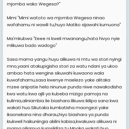
mjomba wako Wegesa?"
Mimi "Mimi watoto wa mjomba Wegesa ninao
wafahamu ni wawili tu,huyo Matiko sijawahi kumuona"
Ma'mkubwa "Eeee ni kweli mwanangu,hata hivyo nyie
mlikuwa bado wadogo"
Sasa mama yangu huyu alikuwa ni mtu wa stori nyingi
mno,yaani atakupigisha stori za watu ndani ya ukoo
ambao hata wengine sikuwahi kuwaona wala
kuwafahamu,sasa kwenye maelezo yake alitaka
mzee anipatie hela ninunue punda niwe nawakodisha
kwa watu kwa ajili ya kubeba mizigo pamoja na
kulimia,aliniambia ile biashara ilikuwa ikilipa sana kwa
wakati huo.Sikutaka kumkatisha maongezi yake
ikaonekana nina dharau,hiyo biashara ya punda
kiukweli haikuniingia akilini kabisa,kwakuwa alikuwa ni
mama niliamua kumsikiliza tu.Mpaka wakati huo