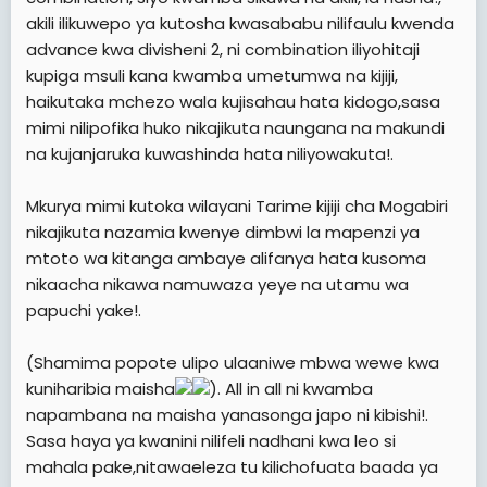
akili ilikuwepo ya kutosha kwasababu nilifaulu kwenda
advance kwa divisheni 2, ni combination iliyohitaji
kupiga msuli kana kwamba umetumwa na kijiji,
haikutaka mchezo wala kujisahau hata kidogo,sasa
mimi nilipofika huko nikajikuta naungana na makundi
na kujanjaruka kuwashinda hata niliyowakuta!.
Mkurya mimi kutoka wilayani Tarime kijiji cha Mogabiri
nikajikuta nazamia kwenye dimbwi la mapenzi ya
mtoto wa kitanga ambaye alifanya hata kusoma
nikaacha nikawa namuwaza yeye na utamu wa
papuchi yake!.
(Shamima popote ulipo ulaaniwe mbwa wewe kwa
kuniharibia maisha
). All in all ni kwamba
napambana na maisha yanasonga japo ni kibishi!.
Sasa haya ya kwanini nilifeli nadhani kwa leo si
mahala pake,nitawaeleza tu kilichofuata baada ya