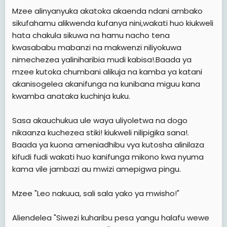
Mzee alinyanyuka akatoka akaenda ndani ambako
sikufahamu alikwenda kufanya nini,wakati huo kiukweli
hata chakula sikuwa na hamu nacho tena
kwasababu mabanzi na makwenzi niliyokuwa
nimechezea yaliniharibia mudi kabisa!.Baada ya
mzee kutoka chumbani alikuja na kamba ya katani
akanisogelea akanifunga na kunibana miguu kana
kwamba anataka kuchinja kuku.
Sasa akauchukua ule waya uliyoletwa na dogo
nikaanza kuchezea stiki! kiukweli nilipigika sana!.
Baada ya kuona ameniadhibu vya kutosha alinilaza
kifudi fudi wakati huo kanifunga mikono kwa nyuma
kama vile jambazi au mwizi amepigwa pingu.
Mzee "Leo nakuua, sali sala yako ya mwisho!"
Aliendelea "Siwezi kuharibu pesa yangu halafu wewe