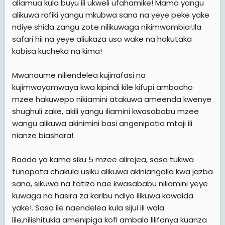
aliamua kula buyu ili ukweli ufahamike! Mama yangu
alikuwa rafiki yangu mkubwa sana na yeye peke yake
ndiye shida zangu zote nilikuwaga nikimwambia!.Ila
safari hii na yeye aliukaza uso wake na hakutaka
kabisa kucheka na kima!
Mwanaume niliendelea kujinafasi na
kujimwayamwaya kwa kipindi kile kifupi ambacho
mzee hakuwepo nikiamini atakuwa ameenda kwenye
shughuli zake, akili yangu iliamini kwasababu mzee
wangu alikuwa akinimini basi angenipatia mtaji ili
nianze biashara!.
Baada ya kama siku 5 mzee alirejea, sasa tukiwa
tunapata chakula usiku alikuwa akiniangalia kwa jazba
sana, sikuwa na tatizo nae kwasababu niliamini yeye
kuwaga na hasira za karibu ndiyo ilikuwa kawaida
yake!. Sasa ile naendelea kula sijui ili wala
lile,nilishitukia amenipiga kofi ambalo lilifanya kuanza