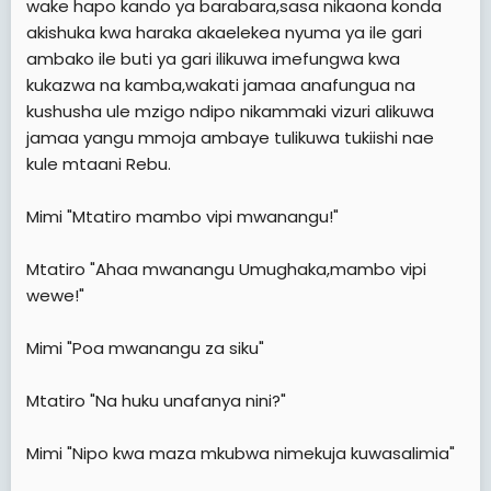
wake hapo kando ya barabara,sasa nikaona konda
akishuka kwa haraka akaelekea nyuma ya ile gari
ambako ile buti ya gari ilikuwa imefungwa kwa
kukazwa na kamba,wakati jamaa anafungua na
kushusha ule mzigo ndipo nikammaki vizuri alikuwa
jamaa yangu mmoja ambaye tulikuwa tukiishi nae
kule mtaani Rebu.
Mimi "Mtatiro mambo vipi mwanangu!"
Mtatiro "Ahaa mwanangu Umughaka,mambo vipi
wewe!"
Mimi "Poa mwanangu za siku"
Mtatiro "Na huku unafanya nini?"
Mimi "Nipo kwa maza mkubwa nimekuja kuwasalimia"