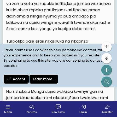
ya zamu yetu ya kupakia kufika,kuna jamaa wakaanza
kuitia abiria mpaka gari ikajaa.Gari ilipojaa jamaa
akaniambia niingie nyuma ya buti ambapo pia
kulikuwa na abiria wengine wawili ili twende akaniache
Sirari niianze kazi yangu ya kupiga debe rasmi!.
Tulipofika pale sirari nikashuka na nikaanza
Top
kuchangamka maana nilitelemsha mizigo ya abiria
JamiiForums uses cookies to help personalise content, tailor
kwenye kile kigari,nilianza kuita abiria kwa
your experience and to keep you logged in if you register.
Bot
kuchangamka lakini nikaja kugundua haikuwa kazi
By continuing to use this site, you are consenting to our use of
cookies.
rahisi hata kidogo!.Lile eneo kiukweli niliwakuta baadhi
ya wapiga debe ambao kila mtu alikuwa na gari zake
alizokuwa akiitia abiria!.
Accept
Learn more…
Namshukuru Mungu abiria wakajaa kwenye gari na
jamaa akaondoka mimi nikabaki,Sasa kwakuwa mimi
na wale jamaa kazi yetu ilikuwa moja,tulianza kupiga
stori za hapa na pale.Kuna jamaa mmoja ambaye
Menu
Forums
New posts
Log in
Register
nilikuwa nasikia wenzie wakimuita pengo na