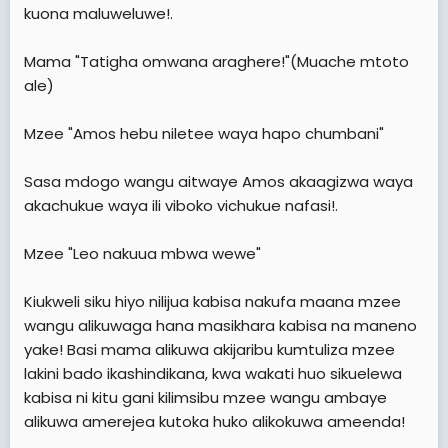
kuona maluweluwe!.
Mama "Tatigha omwana araghere!"(Muache mtoto
ale)
Mzee "Amos hebu niletee waya hapo chumbani"
Sasa mdogo wangu aitwaye Amos akaagizwa waya
akachukue waya ili viboko vichukue nafasi!.
Mzee "Leo nakuua mbwa wewe"
Kiukweli siku hiyo nilijua kabisa nakufa maana mzee
wangu alikuwaga hana masikhara kabisa na maneno
yake! Basi mama alikuwa akijaribu kumtuliza mzee
lakini bado ikashindikana, kwa wakati huo sikuelewa
kabisa ni kitu gani kilimsibu mzee wangu ambaye
alikuwa amerejea kutoka huko alikokuwa ameenda!