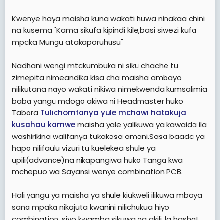
e
r
Kwenye haya maisha kuna wakati huwa ninakaa chini
na kusema "Kama sikufa kipindi kile,basi siwezi kufa
mpaka Mungu atakaporuhusu"
Nadhani wengi mtakumbuka ni siku chache tu
zimepita nimeandika kisa cha maisha ambayo
nilikutana nayo wakati nikiwa nimekwenda kumsalimia
baba yangu mdogo akiwa ni Headmaster huko
Tabora
Tulichomfanya yule mchawi hatakuja
kusahau kamwe
maisha yale yalikuwa ya kawaida ila
washirikina walifanya tukakosa amani.Sasa baada ya
hapo nilifaulu vizuri tu kuelekea shule ya
upili(advance)na nikapangiwa huko Tanga kwa
mchepuo wa Sayansi wenye combination PCB.
Hali yangu ya maisha ya shule kiukweli ilikuwa mbaya
sana mpaka nikajuta kwanini nilichukua hiyo
combination, siyo kwamba sikuwa na akili, la hasha!,