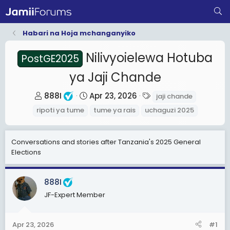
Habari na Hoja mchanganyiko
Nilivyoielewa Hotuba
PostGE2025
ya Jaji Chande
T
S
T
888I
Apr 23, 2026
jaji chande
h
t
a
ripoti ya tume
tume ya rais
uchaguzi 2025
r
a
g
e
r
s
Conversations and stories after Tanzania's 2025 General
a
t
Elections
d
d
s
a
t
t
888I
a
e
JF-Expert Member
r
t
Apr 23, 2026
#1