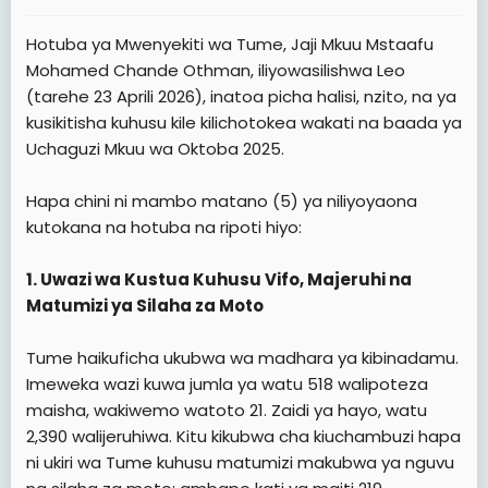
e
r
Hotuba ya Mwenyekiti wa Tume, Jaji Mkuu Mstaafu
Mohamed Chande Othman, iliyowasilishwa Leo
(tarehe 23 Aprili 2026), inatoa picha halisi, nzito, na ya
kusikitisha kuhusu kile kilichotokea wakati na baada ya
Uchaguzi Mkuu wa Oktoba 2025.
Hapa chini ni mambo matano (5) ya niliyoyaona
kutokana na hotuba na ripoti hiyo:
1. Uwazi wa Kustua Kuhusu Vifo, Majeruhi na
Matumizi ya Silaha za Moto
Tume haikuficha ukubwa wa madhara ya kibinadamu.
Imeweka wazi kuwa jumla ya watu 518 walipoteza
maisha, wakiwemo watoto 21. Zaidi ya hayo, watu
2,390 walijeruhiwa. Kitu kikubwa cha kiuchambuzi hapa
ni ukiri wa Tume kuhusu matumizi makubwa ya nguvu