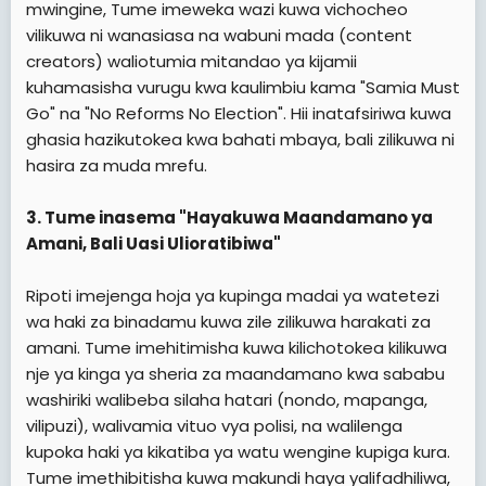
mwingine, Tume imeweka wazi kuwa vichocheo
vilikuwa ni wanasiasa na wabuni mada (content
creators) waliotumia mitandao ya kijamii
kuhamasisha vurugu kwa kaulimbiu kama "Samia Must
Go" na "No Reforms No Election". Hii inatafsiriwa kuwa
ghasia hazikutokea kwa bahati mbaya, bali zilikuwa ni
hasira za muda mrefu.
3. Tume inasema "Hayakuwa Maandamano ya
Amani, Bali Uasi Ulioratibiwa"
Ripoti imejenga hoja ya kupinga madai ya watetezi
wa haki za binadamu kuwa zile zilikuwa harakati za
amani. Tume imehitimisha kuwa kilichotokea kilikuwa
nje ya kinga ya sheria za maandamano kwa sababu
washiriki walibeba silaha hatari (nondo, mapanga,
vilipuzi), walivamia vituo vya polisi, na walilenga
kupoka haki ya kikatiba ya watu wengine kupiga kura.
Tume imethibitisha kuwa makundi haya yalifadhiliwa,