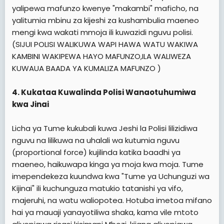
yalipewa mafunzo kwenye "makambi" maficho, na
yalitumia mbinu za kijeshi za kushambulia maeneo
mengi kwa wakati mmoja ili kuwazidi nguvu polisi.
(SIJUI POLISI WALIKUWA WAPI HAWA WATU WAKIWA
KAMBINI WAKIPEWA HAYO MAFUNZO,ILA WALIWEZA
KUWAUA BAADA YA KUMALIZA MAFUNZO )
4. Kukataa Kuwalinda Polisi Wanaotuhumiwa
kwa Jinai
Licha ya Tume kukubali kuwa Jeshi la Polisi lilizidiwa
nguvu na lilikuwa na uhalali wa kutumia nguvu
(proportional force) kujilinda katika baadhi ya
maeneo, haikuwapa kinga ya moja kwa moja. Tume
imependekeza kuundwa kwa "Tume ya Uchunguzi wa
Kijinai" ili kuchunguza matukio tatanishi ya vifo,
majeruhi, na watu waliopotea. Hotuba imetoa mifano
hai ya mauaji yanayotiliwa shaka, kama vile mtoto