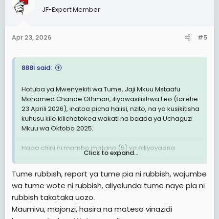
t
JF-Expert Member
i
o
n
Apr 23, 2026
#5
s
:
888I said:
Hotuba ya Mwenyekiti wa Tume, Jaji Mkuu Mstaafu
Mohamed Chande Othman, iliyowasilishwa Leo (tarehe
23 Aprili 2026), inatoa picha halisi, nzito, na ya kusikitisha
kuhusu kile kilichotokea wakati na baada ya Uchaguzi
Mkuu wa Oktoba 2025.
Hapa chini ni mambo matano (5) ya niliyoyaona
Click to expand...
kutokana na hotuba na ripoti hiyo:
Tume rubbish, report ya tume pia ni rubbish, wajumbe
1. Uwazi wa Kustua Kuhusu Vifo, Majeruhi na
wa tume wote ni rubbish, aliyeiunda tume naye pia ni
Matumizi ya Silaha za Moto
rubbish takataka uozo.
Tume haikuficha ukubwa wa madhara ya kibinadamu.
Maumivu, majonzi, hasira na mateso vinazidi
Imeweka wazi kuwa jumla ya watu 518 walipoteza