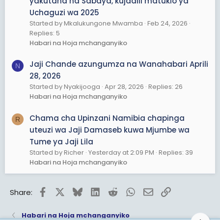
yakutana na Sabaya, kujadili matukio ya
WAKIPEWA HAYO MAFUNZO,ILA WALIWEZA KUWAUA
Uchaguzi wa 2025
BAADA YA KUMALIZA MAFUNZO )
Started by Mkalukungone Mwamba
Feb 24, 2026
Replies: 5
4. Kukataa Kuwalinda Polisi Wanaotuhumiwa kwa
Habari na Hoja mchanganyiko
Jinai
Jaji Chande azungumza na Wanahabari Aprili
N
Licha ya Tume kukubali kuwa Jeshi la Polisi lilizidiwa
28, 2026
nguvu na lilikuwa na uhalali wa kutumia nguvu
Started by Nyakijooga
Apr 28, 2026
Replies: 26
(proportional force) kujilinda katika baadhi ya maeneo,
Habari na Hoja mchanganyiko
haikuwapa kinga ya moja kwa moja. Tume
imependekeza kuundwa kwa "Tume ya Uchunguzi wa
Kijinai" ili kuchunguza matukio tatanishi ya vifo, majeruhi,
Chama cha Upinzani Namibia chapinga
R
na watu waliopotea. Hotuba imetoa mifano hai ya
uteuzi wa Jaji Damaseb kuwa Mjumbe wa
mauaji yanayotiliwa shaka, kama vile mtoto aliyepigwa
Tume ya Jaji Lila
risasi kisimani Mbozi, kijana aliyepigwa risasi nne
Started by Richer
Yesterday at 2:09 PM
Replies: 39
mgongoni Arusha, na mauaji ya watu 13 kwenye
Habari na Hoja mchanganyiko
kibanda cha TV Mwanza. Hili ni onyo kuwa ukiukwaji wa
haki za binadamu uliofanywa na vyombo vya dola
lazima uwajibikiwe.(SIJUI KAMA UWAJIBIKAJI UTAFIKIWA)
Facebook
X
Bluesky
LinkedIn
Reddit
WhatsApp
Email
Link
Share:
5. Suluhisho la Kisiasa: Katiba Mpya na
Habari na Hoja mchanganyiko
Maridhiano ya Kitaifa