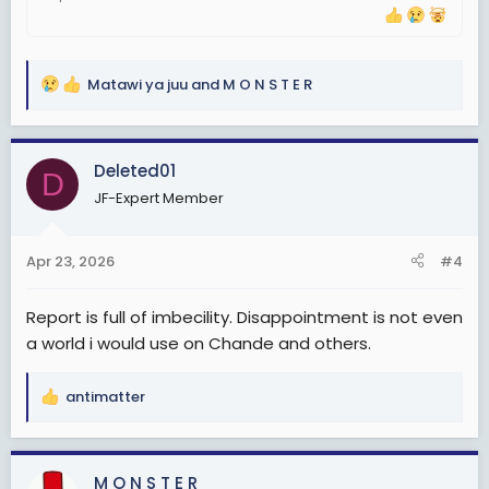
Matawi ya juu
and
M O N S T E R
R
e
a
c
Deleted01
D
t
JF-Expert Member
i
o
n
Apr 23, 2026
#4
s
:
Report is full of imbecility. Disappointment is not even
a world i would use on Chande and others.
antimatter
R
e
a
c
M O N S T E R