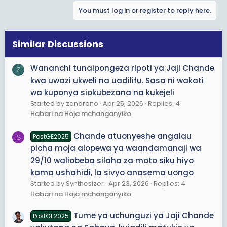
a
mwingine, Tume imeweka wazi kuwa vichocheo
You must log in or register to reply here.
c
vilikuwa ni wanasiasa na wabuni mada (content
t
creators) waliotumia mitandao ya kijamii kuhamasisha
i
vurugu kwa kaulimbiu kama "Samia Must Go" na "No
o
Similar Discussions
Reforms No Election". Hii inatafsiriwa kuwa ghasia
n
hazikutokea kwa bahati mbaya, bali zilikuwa ni hasira
s
za muda mrefu.
Wananchi tunaipongeza ripoti ya Jaji Chande
Z
:
kwa uwazi ukweli na uadilifu. Sasa ni wakati
3. Tume inasema "Hayakuwa Maandamano ya
wa kuponya siokubezana na kukejeli
Amani, Bali Uasi Ulioratibiwa"
Started by zandrano
Apr 25, 2026
Replies: 4
Habari na Hoja mchanganyiko
Ripoti imejenga hoja ya kupinga madai ya watetezi wa
haki za binadamu kuwa zile zilikuwa harakati za amani.
Tume imehitimisha kuwa kilichotokea kilikuwa nje ya
Chande atuonyeshe angalau
PostGE2025
S
kinga ya sheria za maandamano kwa sababu washiriki
picha moja alopewa ya waandamanaji wa
walibeba silaha hatari (nondo, mapanga, vilipuzi),
29/10 waliobeba silaha za moto siku hiyo
walivamia vituo vya polisi, na walilenga kupoka haki ya
kama ushahidi, la sivyo anasema uongo
kikatiba ya watu wengine kupiga kura. Tume
Started by Synthesizer
Apr 23, 2026
Replies: 4
imethibitisha kuwa makundi haya yalifadhiliwa,
Habari na Hoja mchanganyiko
yalipewa mafunzo kwenye "makambi" maficho, na
yalitumia mbinu za kijeshi za kushambulia maeneo
Tume ya uchunguzi ya Jaji Chande
mengi kwa wakati mmoja ili kuwazidi nguvu polisi.(SIJUI
PostGE2025
POLISI WALIKUWA WAPI HAWA WATU WAKIWA KAMBINI