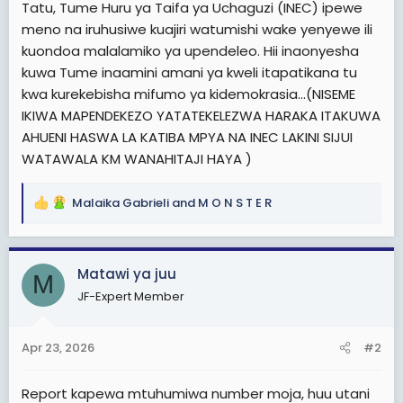
Tatu, Tume Huru ya Taifa ya Uchaguzi (INEC) ipewe
meno na iruhusiwe kuajiri watumishi wake yenyewe ili
kuondoa malalamiko ya upendeleo. Hii inaonyesha
kuwa Tume inaamini amani ya kweli itapatikana tu
kwa kurekebisha mifumo ya kidemokrasia...(NISEME
IKIWA MAPENDEKEZO YATATEKELEZWA HARAKA ITAKUWA
AHUENI HASWA LA KATIBA MPYA NA INEC LAKINI SIJUI
WATAWALA KM WANAHITAJI HAYA )
Malaika Gabrieli
and
M O N S T E R
R
e
a
c
Matawi ya juu
M
t
JF-Expert Member
i
o
n
Apr 23, 2026
#2
s
:
Report kapewa mtuhumiwa number moja, huu utani