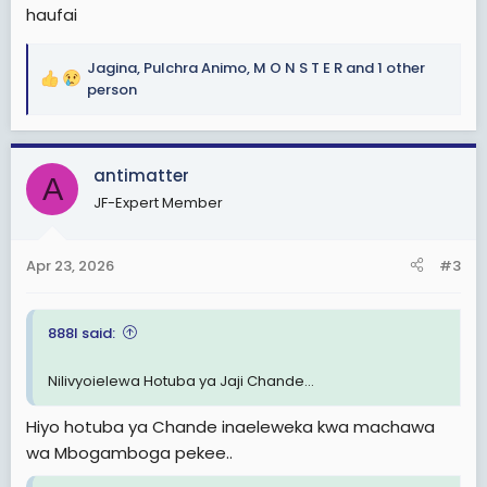
haufai
Jagina
,
Pulchra Animo
,
M O N S T E R
and 1 other
R
person
e
a
c
antimatter
t
A
i
JF-Expert Member
o
n
s
Apr 23, 2026
#3
:
888I said:
Nilivyoielewa Hotuba ya Jaji Chande...
Hiyo hotuba ya Chande inaeleweka kwa machawa
wa Mbogamboga pekee..