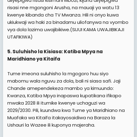
aliyepigwa risasi kisimani Mbozi, kijana aliyepigwa
risasi nne mgongoni Arusha, na mauaji ya watu 13
kwenye kibanda cha TV Mwanza. Hili ni onyo kuwa
ukiukwaji wa haki za binadamu uliofanywa na vyombo
vya dola lazima uwajibikiwe.(SIJUI KAMA UWAJIBIKAJI
UTAFIKIWA)
5. Suluhisho la Kisiasa: Katiba Mpya na
Maridhiano ya Kitaifa
Tume imeona suluhisho la mgogoro huu siyo
mabomu wala nguvu za dola, bali ni siasa safi. Jaji
Chande amependekeza mambo ya kimuundo:
Kwanza, Katiba Mpya inapaswa kupatikana ifikapo
mwaka 2028 ili itumike kwenye uchaguzi wa
2029/2030. Pili, kuundwa kwa Tume ya Maridhiano na
Muafaka wa Kitaifa itakayosaidiwa na Baraza la
Ushauri la Wazee ili kuponya majeraha.