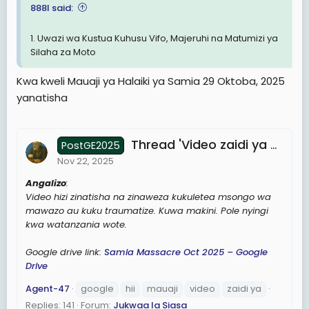
888I said:
1. Uwazi wa Kustua Kuhusu Vifo, Majeruhi na Matumizi ya
Silaha za Moto
Kwa kweli Mauaji ya Halaiki ya Samia 29 Oktoba, 2025
yanatisha
Thread 'Video zaidi ya 300 za mauaji yaliyofanywa wakati wa uchaguzi zimewekwa kwenye google drive: Pitia link hii'
PostGE2025
Nov 22, 2025
Angalizo
:
Video hizi zinatisha na zinaweza kukuletea msongo wa
mawazo au kuku traumatize. Kuwa makini. Pole nyingi
kwa watanzania wote.
Google drive link:
Samia Massacre Oct 2025 – Google
Drive
Agent-47
google
hii
mauaji
video
zaidi ya
Replies: 141
Forum:
Jukwaa la Siasa