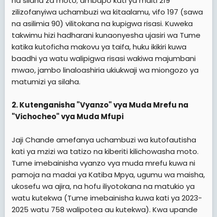
na silaha za moto; ambapo kati ya maiti 219
zilizofanyiwa uchambuzi wa kitaalamu, vifo 197 (sawa
na asilimia 90) vilitokana na kupigwa risasi. Kuweka
takwimu hizi hadharani kunaonyesha ujasiri wa Tume
katika kutoficha makovu ya taifa, huku ikikiri kuwa
baadhi ya watu walipigwa risasi wakiwa majumbani
mwao, jambo linaloashiria ukiukwaji wa miongozo ya
matumizi ya silaha.
2. Kutenganisha "Vyanzo" vya Muda Mrefu na
"Vichocheo" vya Muda Mfupi
Jaji Chande amefanya uchambuzi wa kutofautisha
kati ya mzizi wa tatizo na kiberiti kilichowasha moto.
Tume imebainisha vyanzo vya muda mrefu kuwa ni
pamoja na madai ya Katiba Mpya, ugumu wa maisha,
ukosefu wa ajira, na hofu iliyotokana na matukio ya
watu kutekwa (Tume imebainisha kuwa kati ya 2023-
2025 watu 758 walipotea au kutekwa). Kwa upande