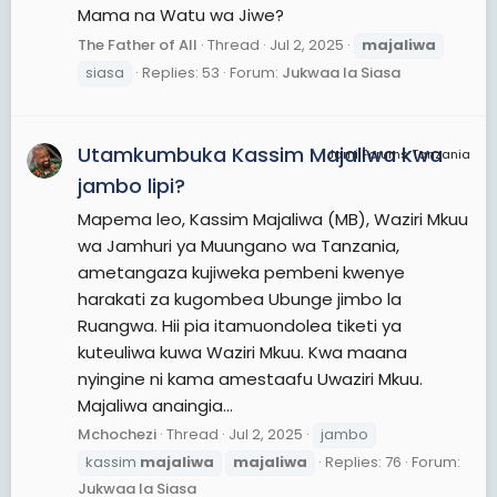
Mama na Watu wa Jiwe?
The Father of All
Thread
Jul 2, 2025
majaliwa
siasa
Replies: 53
Forum:
Jukwaa la Siasa
Utamkumbuka Kassim Majaliwa kwa
JamiiForums Tanzania
jambo lipi?
Mapema leo, Kassim Majaliwa (MB), Waziri Mkuu
wa Jamhuri ya Muungano wa Tanzania,
ametangaza kujiweka pembeni kwenye
harakati za kugombea Ubunge jimbo la
Ruangwa. Hii pia itamuondolea tiketi ya
kuteuliwa kuwa Waziri Mkuu. Kwa maana
nyingine ni kama amestaafu Uwaziri Mkuu.
Majaliwa anaingia...
Mchochezi
Thread
Jul 2, 2025
jambo
kassim
majaliwa
majaliwa
Replies: 76
Forum:
Jukwaa la Siasa