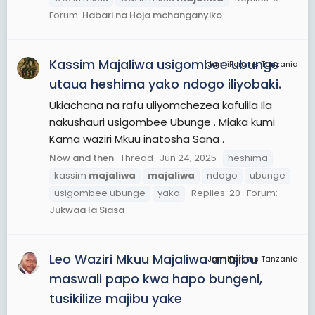
Forum:
Habari na Hoja mchanganyiko
Kassim Majaliwa usigombee ubunge
JamiiForums Tanzania
utaua heshima yako ndogo iliyobaki.
Ukiachana na rafu uliyomchezea kafulila Ila
nakushauri usigombee Ubunge . Miaka kumi
Kama waziri Mkuu inatosha Sana .
Now and then
Thread
Jun 24, 2025
heshima
kassim
majaliwa
majaliwa
ndogo
ubunge
usigombee ubunge
yako
Replies: 20
Forum:
Jukwaa la Siasa
Leo Waziri Mkuu Majaliwa anajibu
JamiiForums Tanzania
maswali papo kwa hapo bungeni,
tusikilize majibu yake