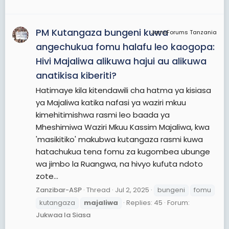
PM Kutangaza bungeni kuwa
JamiiForums Tanzania
angechukua fomu halafu leo kaogopa:
Hivi Majaliwa alikuwa hajui au alikuwa
anatikisa kiberiti?
Hatimaye kila kitendawili cha hatma ya kisiasa
ya Majaliwa katika nafasi ya waziri mkuu
kimehitimishwa rasmi leo baada ya
Mheshimiwa Waziri Mkuu Kassim Majaliwa, kwa
'masikitiko' makubwa kutangaza rasmi kuwa
hatachukua tena fomu za kugombea ubunge
wa jimbo la Ruangwa, na hivyo kufuta ndoto
zote...
Zanzibar-ASP
Thread
Jul 2, 2025
bungeni
fomu
kutangaza
majaliwa
Replies: 45
Forum:
Jukwaa la Siasa