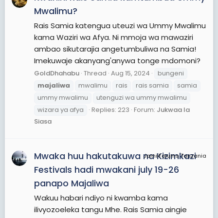
Mwalimu?
Rais Samia katengua uteuzi wa Ummy Mwalimu
kama Waziri wa Afya. Ni mmoja wa mawaziri
ambao sikutarajia angetumbuliwa na Samia!
Imekuwaje akanyang'anywa tonge mdomoni?
GoldDhahabu
Thread
Aug 15, 2024
bungeni
majaliwa
mwalimu
rais
rais samia
samia
ummy mwalimu
utenguzi wa ummy mwalimu
wizara ya afya
Replies: 223
Forum:
Jukwaa la
Siasa
Mwaka huu hakutakuwa na Kizimkazi
JamiiForums Tanzania
Festivals hadi mwakani july 19-26
panapo Majaliwa
Wakuu habari ndiyo ni kwamba kama
ilivyozoeleka tangu Mhe. Rais Samia aingie