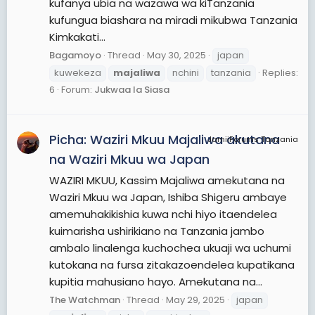
kufanya ubia na wazawa wa kiTanzania
kufungua biashara na miradi mikubwa Tanzania
Kimkakati...
Bagamoyo
Thread
May 30, 2025
japan
kuwekeza
majaliwa
nchini
tanzania
Replies:
6
Forum:
Jukwaa la Siasa
Picha: Waziri Mkuu Majaliwa akutana
JamiiForums Tanzania
na Waziri Mkuu wa Japan
WAZIRI MKUU, Kassim Majaliwa amekutana na
Waziri Mkuu wa Japan, Ishiba Shigeru ambaye
amemuhakikishia kuwa nchi hiyo itaendelea
kuimarisha ushirikiano na Tanzania jambo
ambalo linalenga kuchochea ukuaji wa uchumi
kutokana na fursa zitakazoendelea kupatikana
kupitia mahusiano hayo. Amekutana na...
The Watchman
Thread
May 29, 2025
japan