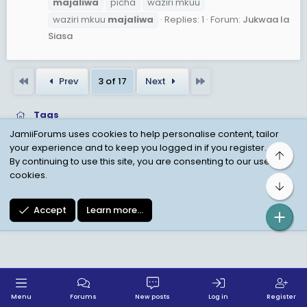
majaliwa
picha
waziri mkuu
waziri mkuu
majaliwa
Replies: 1
Forum:
Jukwaa la
Siasa
First
Last
Prev
3 of 17
Next
Tags
JamiiForums uses cookies to help personalise content, tailor
your experience and to keep you logged in if you register.
Top
Child Protection Policy
Personal Data Protection
By continuing to use this site, you are consenting to our use of
cookies.
Contact us
Terms
Privacy Policy
Help
Bot
Accept
Learn more…
Menu
Forums
New posts
Log in
Register