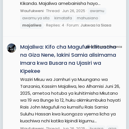
Kikanda. Majaliwa amebainisha hayo...
Waufukweni
Thread
Jun 26, 2025
awamu
awamu ya sita
kimataifa
mahusiano
majaliwa
Replies: 4
Forum:
Jukwaa la Siasa
Majaliwa: Kifo cha Magufuli kilituacha
JamiiForums Tanzania
na Giza Nene, lakini Samia alisimama
Imara kwa Busara na Ujasiri wa
Kipekee
Waziri Mkuu wa Jamhuri ya Muungano wa
Tanzania, Kassim Majaliwa, leo Alhamisi Juni 26,
2025, ametoa hotuba ya kuhitimisha Mkutano
wa 19 wa Bunge la 12, huku akimkumbuka hayati
Rais John Magufuli na kumsifu Rais Samia
Suluhu Hassan kwa kuongoza vyema licha ya
kuachiwa nchi katika kipindi kigumu...
Waufukweni
Thread
Jun 26, 2025
busara
giza