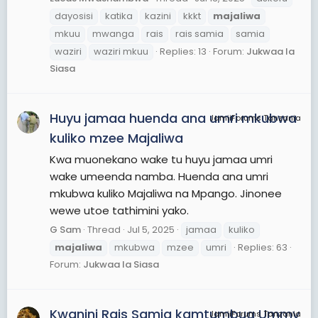
dayosisi
katika
kazini
kkkt
majaliwa
mkuu
mwanga
rais
rais samia
samia
waziri
waziri mkuu
Replies: 13
Forum:
Jukwaa la
Siasa
Huyu jamaa huenda ana umri mkubwa
JamiiForums Tanzania
kuliko mzee Majaliwa
Kwa muonekano wake tu huyu jamaa umri
wake umeenda namba. Huenda ana umri
mkubwa kuliko Majaliwa na Mpango. Jinonee
wewe utoe tathimini yako.
G Sam
Thread
Jul 5, 2025
jamaa
kuliko
majaliwa
mkubwa
mzee
umri
Replies: 63
Forum:
Jukwaa la Siasa
Kwanini Rais Samia kamtumbua Ummy
JamiiForums Tanzania