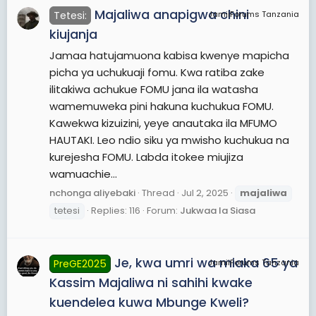
Majaliwa anapigwa chini
Tetesi:
JamiiForums Tanzania
kiujanja
Jamaa hatujamuona kabisa kwenye mapicha
picha ya uchukuaji fomu. Kwa ratiba zake
ilitakiwa achukue FOMU jana ila watasha
wamemuweka pini hakuna kuchukua FOMU.
Kawekwa kizuizini, yeye anautaka ila MFUMO
HAUTAKI. Leo ndio siku ya mwisho kuchukua na
kurejesha FOMU. Labda itokee miujiza
wamuachie...
nchonga aliyebaki
Thread
Jul 2, 2025
majaliwa
tetesi
Replies: 116
Forum:
Jukwaa la Siasa
Je, kwa umri wa miaka 65 ya
PreGE2025
JamiiForums Tanzania
Kassim Majaliwa ni sahihi kwake
kuendelea kuwa Mbunge Kweli?