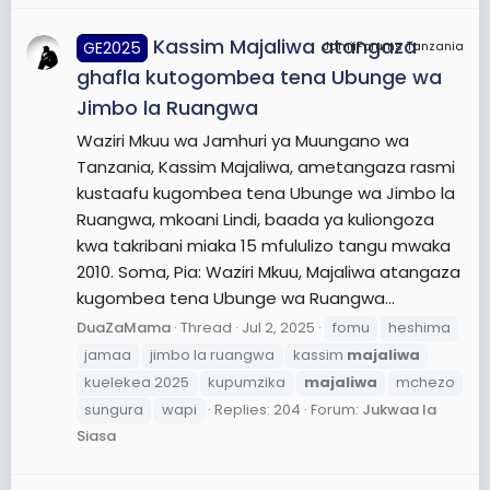
Kassim Majaliwa atangaza
GE2025
JamiiForums Tanzania
ghafla kutogombea tena Ubunge wa
Jimbo la Ruangwa
Waziri Mkuu wa Jamhuri ya Muungano wa
Tanzania, Kassim Majaliwa, ametangaza rasmi
kustaafu kugombea tena Ubunge wa Jimbo la
Ruangwa, mkoani Lindi, baada ya kuliongoza
kwa takribani miaka 15 mfululizo tangu mwaka
2010. Soma, Pia: Waziri Mkuu, Majaliwa atangaza
kugombea tena Ubunge wa Ruangwa...
DuaZaMama
Thread
Jul 2, 2025
fomu
heshima
jamaa
jimbo la ruangwa
kassim
majaliwa
kuelekea 2025
kupumzika
majaliwa
mchezo
sungura
wapi
Replies: 204
Forum:
Jukwaa la
Siasa