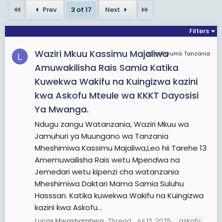
First
Last
Prev
3 of 17
Next
Filters
Waziri Mkuu Kassimu Majaliwa
JamiiForums Tanzania
L
Amuwakilisha Rais Samia Katika
Kuwekwa Wakifu na Kuingizwa kazini
kwa Askofu Mteule wa KKKT Dayosisi
Ya Mwanga.
Ndugu zangu Watanzania, Waziri Mkuu wa
Jamuhuri ya Muungano wa Tanzania
Mheshimiwa Kassimu Majaliwa,Leo hii Tarehe 13
Amemuwailisha Rais wetu Mpendwa na
Jemedari wetu kipenzi cha watanzania
Mheshimiwa Daktari Mama Samia Suluhu
Hasssan. Katika kuwekwa Wakifu na Kuingizwa
kazini kwa Askofu...
Lucas Mwashambwa
Thread
Jul 13, 2025
askofu