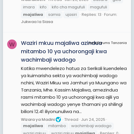
imara
kifo
kifo cha magufuli
magufuli
majaliwa
samia
ujasiri
Replies: 13
Forum:
Jukwaa la Siasa
Waziri mkuu majaliwa azindua
JamiiForums Tanzania
W
mitambo 10 ya uchorongaji kwa
wachimbaji wadogo
Katika mwendelezo hatua za Serikali kuendelea
ya kuimarisha sekta ya wachimbaji wadogo
nchini, Waziri Mkuu wa Jamhuri ya Muungano wa
Tanzania, Mhe. Kassim Majaliwa, amezindua
rasmi mitambo 10 ya uchorongaji kwa ajili ya
wachimbaji wadogo yenye thamani ya shilingi
bilioni 12.41 iliyonunuliwa na...
Wizara ya Madini
Thread
Jun 24, 2025
majaliwa
mitambo
wachimbaji wadogo
waziri mkuu
waziri mkuu
majaliwa
Replies: 0