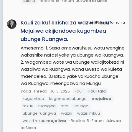
suluhu
Replies: 18
Forum:
Jukwaa la Siasa
Kauli za kufikirisha za waziri mkuu
JamiiForums Tanzania
Majaliwa akijiondoea kugombea
ubunge Ruangwa.
Amesema, 1. Sasa amewaruhusu watu wengine
wakashike nafasi yake ya ubunge wa Ruangwa.
2. Wagombea wote wa ubunge waliojitokeza ni
wazaliwa wa Ruangwa, wana uwezo wa kuleta
maendeleo. 3.Hatua yake ya kuacha ubunge
wa Ruangwa imeongozwa na Mungu.
Yoda
Thread
Jul 3, 2025
kauli
kauli tata
kugombea
kugombea ubunge
majaliwa
mkuu
ruangwa
tata
ubunge
ubunge ruangwa
waziri
waziri mkuu
waziri mkuu
majaliwa
Replies: 5
Forum:
Jukwaa
la Siasa