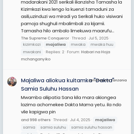
madarakani 2021 serikali ilianzisha Tamasha la
Kizimkazi kwa lengo la kuenzi tamaduni za
asili,uzinduzi wa miradi ya Serikali huko visiwani
pamoja shughuli mbalimbali za kijamii.
Tamasha hilo ambalo limekuwa maarufu...
The Supreme Conqueror
Thread
Jul 5, 2025
kizimkazi
majaliwa
mwaka
mwaka huu
mwakani
Replies: 2
Forum:
Habari na Hoja
mchanganyiko
Majaliwa aliokua kuitamka "Dakta"
JamiiForums Tanzania
Samia Suluhu Hassan
Mwamba aliipatia Sana kila mara akiongea
lazima achomekee Dakta Mama yetu. ila ndo
vile kapigwa pin
and 998 others
Thread
Jul 4, 2025
majaliwa
samia
samia suluhu
samia suluhu hassan