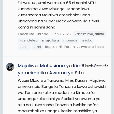
Eti wakuu , umri wa miaka 65 ni sahihi MTU
kuendelea kuwa Mbunge . Maana kwa
kumtazama Majaliwa amechoka Sana
ukiachana na Super Black kichwani Ila sifikirii
Kama ni sahihi Sana .
Knock life
Thread
Jun 27, 2025
kassim
majaliwa
kuendelea
majaliwa
mbunge
miaka
sahihi
umri
Replies: 41
Forum:
Jukwaa la Siasa
Majaliwa: Mahusiano ya Kimataifa
JamiiForums Tanzania
yameimarika Awamu ya Sita
Waziri Mkuu wa Tanzania Mhe. Kassim Majaliwa
ameliambia Bunge la Tanzania kuwa Ushawishi
wa Tanzania katika medani za Kimataifa
umeongezeka chini ya Serikali ya awamu ya
sita na kuiwezesha Tanzania kushika nafasi
mbalimbali za uongozi katika mashirika ya