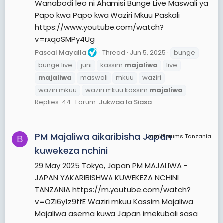
Wanabodi leo ni Ahamisi Bunge Live Maswali ya
Papo kwa Papo kwa Waziri Mkuu Paskali
https://www.youtube.com/watch?
v=rxqoSMPy4Ug
Pascal Mayalla
Thread
Jun 5, 2025
bunge
bunge live
juni
kassim
majaliwa
live
majaliwa
maswali
mkuu
waziri
waziri mkuu
waziri mkuu kassim
majaliwa
Replies: 44
Forum:
Jukwaa la Siasa
PM Majaliwa aikaribisha Japan
JamiiForums Tanzania
B
kuwekeza nchini
29 May 2025 Tokyo, Japan PM MAJALIWA -
JAPAN YAKARIBISHWA KUWEKEZA NCHINI
TANZANIA https://m.youtube.com/watch?
v=OZi6y1z9ffE Waziri mkuu Kassim Majaliwa
Majaliwa asema kuwa Japan imekubali sasa