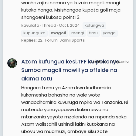
wachezaji ni namna ya kuzuia magoli mengi
kutoka Yanga. Msishangae kupata goli moja
shangaeni kukosa pointi 3.
kavulata
Thread
Oct 1, 2024
kufungwa
kupunguza
magoli
mengi
timu
yanga
Replies: 22
Forum:
Jamii Sports
Azam kufungua kesi,TFF kuipokonya
JamiiForums Tanzania
Sumba magoli mawili ya offside na
alama tatu
Hongera tumu ya Azam kwa kudhamiria
kukomesha bahasha na wale wote
wanaodhamiria kuvuruga mpira wa Tanzania. Ni
matendo yanayopaswa kukemewa na
mtanzania yeyote mzalendo na mpenda soka.
Azam walistahili ushindi lakini kutokana na
ubovu wa muamuzi, ambaye siku zote