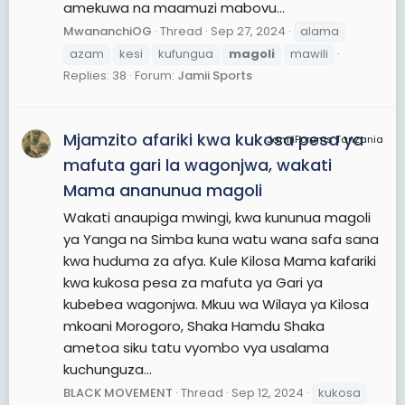
amekuwa na maamuzi mabovu...
MwananchiOG
Thread
Sep 27, 2024
alama
azam
kesi
kufungua
magoli
mawili
Replies: 38
Forum:
Jamii Sports
Mjamzito afariki kwa kukosa pesa ya
JamiiForums Tanzania
mafuta gari la wagonjwa, wakati
Mama ananunua magoli
Wakati anaupiga mwingi, kwa kununua magoli
ya Yanga na Simba kuna watu wana safa sana
kwa huduma za afya. Kule Kilosa Mama kafariki
kwa kukosa pesa za mafuta ya Gari ya
kubebea wagonjwa. Mkuu wa Wilaya ya Kilosa
mkoani Morogoro, Shaka Hamdu Shaka
ametoa siku tatu vyombo vya usalama
kuchunguza...
BLACK MOVEMENT
Thread
Sep 12, 2024
kukosa