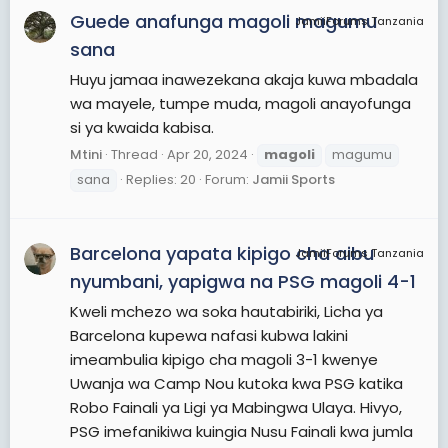
Guede anafunga magoli magumu
JamiiForums Tanzania
sana
Huyu jamaa inawezekana akaja kuwa mbadala
wa mayele, tumpe muda, magoli anayofunga
si ya kwaida kabisa.
Mtini
Thread
Apr 20, 2024
magoli
magumu
sana
Replies: 20
Forum:
Jamii Sports
Barcelona yapata kipigo cha aibu
JamiiForums Tanzania
nyumbani, yapigwa na PSG magoli 4-1
Kweli mchezo wa soka hautabiriki, Licha ya
Barcelona kupewa nafasi kubwa lakini
imeambulia kipigo cha magoli 3-1 kwenye
Uwanja wa Camp Nou kutoka kwa PSG katika
Robo Fainali ya Ligi ya Mabingwa Ulaya. Hivyo,
PSG imefanikiwa kuingia Nusu Fainali kwa jumla