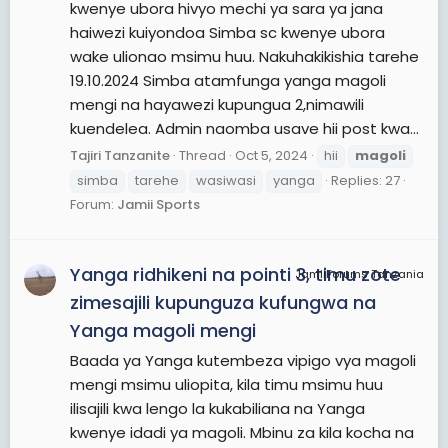
kwenye ubora hivyo mechi ya sara ya jana
haiwezi kuiyondoa Simba sc kwenye ubora
wake ulionao msimu huu. Nakuhakikishia tarehe
19.10.2024 Simba atamfunga yanga magoli
mengi na hayawezi kupungua 2,nimawili
kuendelea. Admin naomba usave hii post kwa...
Tajiri Tanzanite
Thread
Oct 5, 2024
hii
magoli
simba
tarehe
wasiwasi
yanga
Replies: 27
Forum:
Jamii Sports
Yanga ridhikeni na pointi 3, timu zote
JamiiForums Tanzania
zimesajili kupunguza kufungwa na
Yanga magoli mengi
Baada ya Yanga kutembeza vipigo vya magoli
mengi msimu uliopita, kila timu msimu huu
ilisajili kwa lengo la kukabiliana na Yanga
kwenye idadi ya magoli. Mbinu za kila kocha na