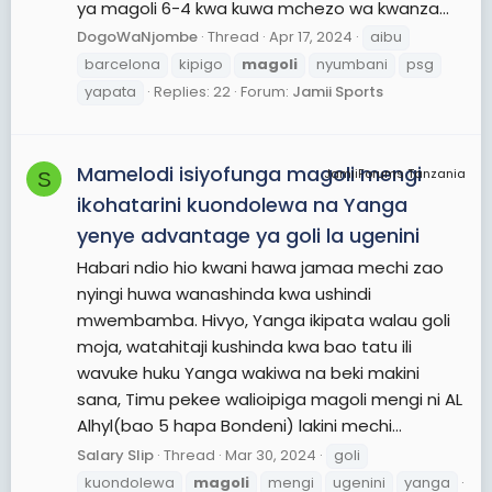
ya magoli 6-4 kwa kuwa mchezo wa kwanza...
DogoWaNjombe
Thread
Apr 17, 2024
aibu
barcelona
kipigo
magoli
nyumbani
psg
yapata
Replies: 22
Forum:
Jamii Sports
Mamelodi isiyofunga magoli mengi
JamiiForums Tanzania
S
ikohatarini kuondolewa na Yanga
yenye advantage ya goli la ugenini
Habari ndio hio kwani hawa jamaa mechi zao
nyingi huwa wanashinda kwa ushindi
mwembamba. Hivyo, Yanga ikipata walau goli
moja, watahitaji kushinda kwa bao tatu ili
wavuke huku Yanga wakiwa na beki makini
sana, Timu pekee walioipiga magoli mengi ni AL
Alhyl(bao 5 hapa Bondeni) lakini mechi...
Salary Slip
Thread
Mar 30, 2024
goli
kuondolewa
magoli
mengi
ugenini
yanga