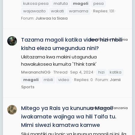
kukosa pesa
mafuta
magoli
pesa
wajawazito
wakati
wamama
Replies: 131
Forum:
Jukwaa la Siasa
Tazama magoli katika video hizi mbili
JamiiForums Tanzania
kisha eleza umegundua nini?
Ukitazama kwa makini utagundua
hawakukosea kumuita 'Think tank'
MwananchiOG
Thread
Sep 4, 2024
hizi
katika
magoli
mbili
video
Replies: 0
Forum:
Jamii
Sports
Mitego ya Rais ya kununua Magoli
JamiiForums Tanzania
iwakamate wajinga wa hili Taifa tu.
Mimi siwezi kamatwa kamwe
Sijui mantiki au logic ya kununua magoli ni ipi, ila