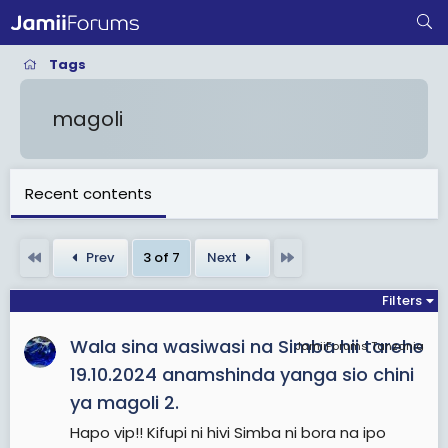
Tags
magoli
Recent contents
First
Last
Prev
3 of 7
Next
Filters
Wala sina wasiwasi na Simba hii tarehe
JamiiForums Tanzania
19.10.2024 anamshinda yanga sio chini
ya magoli 2.
Hapo vip!! Kifupi ni hivi Simba ni bora na ipo