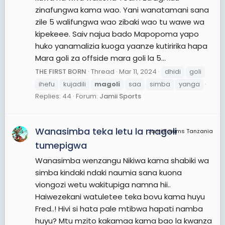
zinafungwa kama wao. Yani wanatamani sana
zile 5 walifungwa wao zibaki wao tu wawe wa
kipekeee. Saiv najua bado Mapopoma yapo
huko yanamalizia kuoga yaanze kutiririka hapa
Mara goli za offside mara goli la 5...
THE FIRST BORN
Thread
Mar 11, 2024
dhidi
goli
ihefu
kujadili
magoli
saa
simba
yanga
Replies: 44
Forum:
Jamii Sports
Wanasimba teka letu la magoli
JamiiForums Tanzania
tumepigwa
Wanasimba wenzangu Nikiwa kama shabiki wa
simba kindaki ndaki naumia sana kuona
viongozi wetu wakitupiga namna hii..
Haiwezekani watuletee teka bovu kama huyu
Fred..! Hivi si hata pale mtibwa hapati namba
huyu? Mtu mzito kakamaa kama bao la kwanza