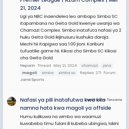
21, 2024
Ligi ya NBC inaendelea leo ambapo Simba SC
itapambana na Geita Gold kwenye uwanja wa
Chamazi Complex. Simba inatafuta nafasi ya 2
huku Geita Gold ikijinusuru kushuka daraja.
Mechi hii itapigwa saa 1:00 jioni. Karibuni
tufuatilie game hii. Kikosi cha Simba SC Kikosi
cha Geita Gold
Heparin
Thread
May 21, 2024
chamazi
jana
magoli
simba
simba sc
Replies: 271
Forum:
Jamii Sports
Nafasi ya pili inatafutwa kwa kila
JamiiForums Tanzania
namna hata kwa magoli ya offside
Humu kulikuwa na wimbo wa waamuzi
kuwabeba timu fulani ili kubeba ubingwa, lakini