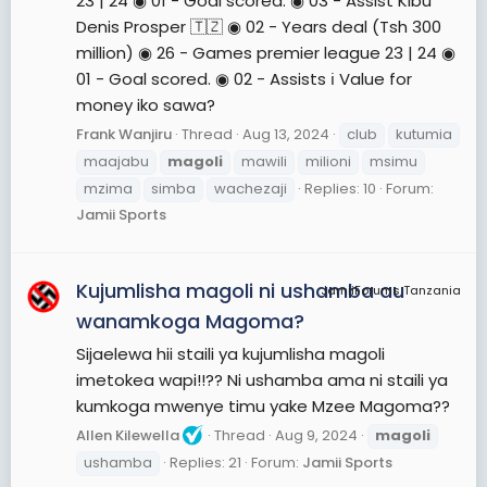
23 | 24 ◉ 01 - Goal scored. ◉ 03 - Assist Kibu
Denis Prosper 🇹🇿 ◉ 02 - Years deal (Tsh 300
million) ◉ 26 - Games premier league 23 | 24 ◉
01 - Goal scored. ◉ 02 - Assists ℹ️ Value for
money iko sawa?
Frank Wanjiru
Thread
Aug 13, 2024
club
kutumia
maajabu
magoli
mawili
milioni
msimu
mzima
simba
wachezaji
Replies: 10
Forum:
Jamii Sports
Kujumlisha magoli ni ushamba au
JamiiForums Tanzania
wanamkoga Magoma?
Sijaelewa hii staili ya kujumlisha magoli
imetokea wapi!!?? Ni ushamba ama ni staili ya
kumkoga mwenye timu yake Mzee Magoma??
Allen Kilewella
Thread
Aug 9, 2024
magoli
ushamba
Replies: 21
Forum:
Jamii Sports