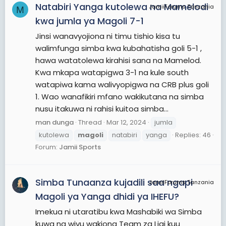
Natabiri Yanga kutolewa na Mamelodi
JamiiForums Tanzania
M
kwa jumla ya Magoli 7-1
Jinsi wanavyojiona ni timu tishio kisa tu
walimfunga simba kwa kubahatisha goli 5-1 ,
hawa watatolewa kirahisi sana na Mamelod.
Kwa mkapa watapigwa 3-1 na kule south
watapiwa kama walivyopigwa na CRB plus goli
1. Wao wanafikiri mfano wakikutana na simba
nusu itakuwa ni rahisi kuitoa simba...
man dunga
Thread
Mar 12, 2024
jumla
kutolewa
magoli
natabiri
yanga
Replies: 46
Forum:
Jamii Sports
Simba Tunaanza kujadili saa ngapi
JamiiForums Tanzania
Magoli ya Yanga dhidi ya IHEFU?
Imekua ni utaratibu kwa Mashabiki wa Simba
kuwa na wivu wakiona Team za Ligi kuu