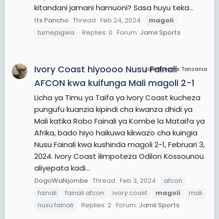
kitandani jamani hamuoni? Sasa huyu teka...
Its Pancho
Thread
Feb 24, 2024
magoli
tumepigwa
Replies: 0
Forum:
Jamii Sports
Ivory Coast hiyoooo Nusu Fainali
JamiiForums Tanzania
AFCON kwa kuifunga Mali magoli 2-1
Licha ya Timu ya Taifa ya Ivory Coast kucheza
pungufu kuanzia kipindi cha kwanza dhidi ya
Mali katika Robo Fainali ya Kombe la Mataifa ya
Afrika, bado hiyo haikuwa kikwazo cha kuingia
Nusu Fainali kwa kushinda magoli 2-1, Februari 3,
2024. Ivory Coast ilimpoteza Odilon Kossounou
aliyepata kadi...
DogoWaNjombe
Thread
Feb 3, 2024
afcon
fainali
fainali afcon
ivory coast
magoli
mali
nusu fainali
Replies: 2
Forum:
Jamii Sports