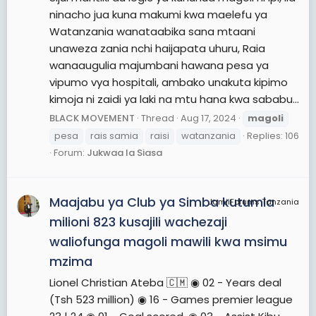
ninacho jua kuna makumi kwa maelefu ya
Watanzania wanataabika sana mtaani
unaweza zania nchi haijapata uhuru, Raia
wanaaugulia majumbani hawana pesa ya
vipumo vya hospitali, ambako unakuta kipimo
kimoja ni zaidi ya laki na mtu hana kwa sababu...
BLACK MOVEMENT
Thread
Aug 17, 2024
magoli
pesa
rais samia
raisi
watanzania
Replies: 106
Forum:
Jukwaa la Siasa
Maajabu ya Club ya Simba kutumia
JamiiForums Tanzania
milioni 823 kusajili wachezaji
waliofunga magoli mawili kwa msimu
mzima
Lionel Christian Ateba 🇨🇲 ◉ 02 - Years deal
(Tsh 523 million) ◉ 16 - Games premier league