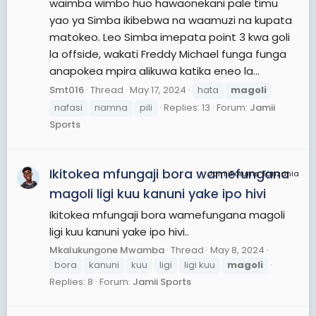
waimba wimbo huo hawaonekani pale timu
yao ya Simba ikibebwa na waamuzi na kupata
matokeo. Leo Simba imepata point 3 kwa goli
la offside, wakati Freddy Michael funga funga
anapokea mpira alikuwa katika eneo la...
Smt016
Thread
May 17, 2024
hata
magoli
nafasi
namna
pili
Replies: 13
Forum:
Jamii
Sports
Ikitokea mfungaji bora wamefungana
JamiiForums Tanzania
magoli ligi kuu kanuni yake ipo hivi
Ikitokea mfungaji bora wamefungana magoli
ligi kuu kanuni yake ipo hivi..
Mkalukungone Mwamba
Thread
May 8, 2024
bora
kanuni
kuu
ligi
ligi kuu
magoli
Replies: 8
Forum:
Jamii Sports