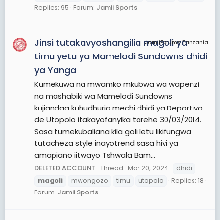
Replies: 95
Forum:
Jamii Sports
Jinsi tutakavyoshangilia magoli ya
JamiiForums Tanzania
timu yetu ya Mamelodi Sundowns dhidi
ya Yanga
Kumekuwa na mwamko mkubwa wa wapenzi
na mashabiki wa Mamelodi Sundowns
kujiandaa kuhudhuria mechi dhidi ya Deportivo
de Utopolo itakayofanyika tarehe 30/03/2014.
Sasa tumekubaliana kila goli letu likifungwa
tutacheza style inayotrend sasa hivi ya
amapiano iitwayo Tshwala Bam...
DELETED ACCOUNT
Thread
Mar 20, 2024
dhidi
magoli
mwongozo
timu
utopolo
Replies: 18
Forum:
Jamii Sports