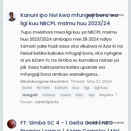
Kanuni ipo hivi kwa mfungaji bora wa
JamiiForums Tanzania
ligi kuu NBCPL msimu huu 2023/24
Tupo mwishoni mwa ligi kuu ya NBCPL msimu
huu 2023/2024 ambapo mei 28 2024 ndiyo
tamati yake hadi sasa vita vikubwa ni Aziz Ki na
Feisal katika kuibuka mfugaji bora, vita nyingine
ni ya AZam fc na Simba sc kumaliza nafasi ya
pili. Sasa tukitazama katika upande wa
mfungaji bora ambao wanalingana...
Mkalukungone Mwamba
Thread
May 27, 2024
bora
fei toto
kanuni
kuu
ligi
ligi kuu
magoli
msimu
sawa
toto
vipi
Replies: 7
Forum:
Jamii Sports
FT: Simba SC 4 - 1 Geita Gold | NBC
JamiiForums Tanzania
Premier League | Azam Complex | Mei