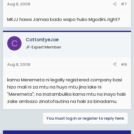
Aug 8, 2008
#7
MKJJ hawa Jamaa bado wapo huko Mgodini..right?
CottonEyeJoe
C
JF-Expert Member
Aug 8, 2008
#8
kama Meremeta ni legally registered company basi
hizo mali ni za mtu na huyo mtu jina lake ni
"Meremeta"; na inatambulika kama mtu na inayo haki
zake ambazo zinatofautina na haki za binadamu.
You must log in or register to reply here.