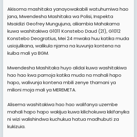
Akisoma mashitaka yanayowakabili watuhumiwa hao
jana, Mwendesha Mashitaka wa Polisi, Inspekta
Msaidizi Geofrey Mungujuna, aliiambia Mahakama
kuwa washitakiwa G1011 Konstebo Daud (21), G1012
Konstebo Deogratius, Mei 24 mwaka huu katika muda
usiojulikana, walikula njama na kuvunja kontena na
kuiba mali ya BGM.
Mwendesha Mashitaka huyo alidai kuwa washitakiwa
hao hao kwa pamoja katika muda na mahali hapo
hapo, walivunja kontena mbili zenye thamani ya
milioni moja mali ya MEREMETA.
Alisema washitakiwa hao hao walifanya uzembe
mahali hapo hapo wakijua kuwa kilichokuwa kikifanyika
ni wizi walishindwa kuchukua hatua madhubuti za
kukizuia.