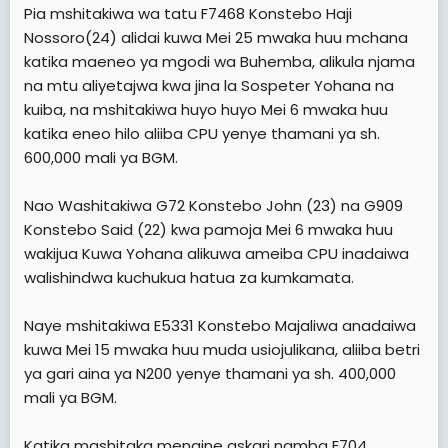
Pia mshitakiwa wa tatu F7468 Konstebo Haji
Nossoro(24) alidai kuwa Mei 25 mwaka huu mchana
katika maeneo ya mgodi wa Buhemba, alikula njama
na mtu aliyetajwa kwa jina la Sospeter Yohana na
kuiba, na mshitakiwa huyo huyo Mei 6 mwaka huu
katika eneo hilo aliiba CPU yenye thamani ya sh.
600,000 mali ya BGM.
Nao Washitakiwa G72 Konstebo John (23) na G909
Konstebo Said (22) kwa pamoja Mei 6 mwaka huu
wakijua Kuwa Yohana alikuwa ameiba CPU inadaiwa
walishindwa kuchukua hatua za kumkamata.
Naye mshitakiwa E5331 Konstebo Majaliwa anadaiwa
kuwa Mei 15 mwaka huu muda usiojulikana, aliiba betri
ya gari aina ya N200 yenye thamani ya sh. 400,000
mali ya BGM.
Katika mashitaka mengine askari namba E704