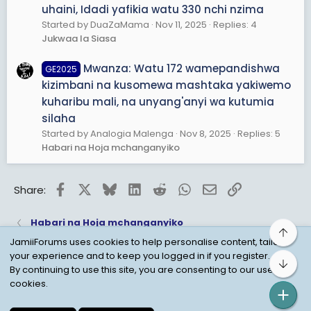
uhaini, Idadi yafikia watu 330 nchi nzima
Started by DuaZaMama
Nov 11, 2025
Replies: 4
Jukwaa la Siasa
Mwanza: Watu 172 wamepandishwa
GE2025
kizimbani na kusomewa mashtaka yakiwemo
kuharibu mali, na unyang'anyi wa kutumia
silaha
Started by Analogia Malenga
Nov 8, 2025
Replies: 5
Habari na Hoja mchanganyiko
Facebook
X
Bluesky
LinkedIn
Reddit
WhatsApp
Email
Link
Share:
Habari na Hoja mchanganyiko
Top
JamiiForums uses cookies to help personalise content, tailor
your experience and to keep you logged in if you register.
Bot
Child Protection Policy
Personal Data Protection
By continuing to use this site, you are consenting to our use of
cookies.
Contact us
Terms
Privacy Policy
Help