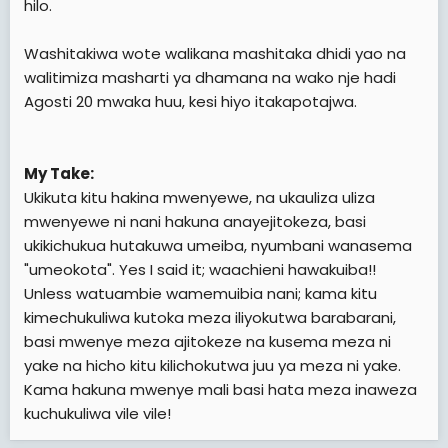
hilo.
Washitakiwa wote walikana mashitaka dhidi yao na
walitimiza masharti ya dhamana na wako nje hadi
Agosti 20 mwaka huu, kesi hiyo itakapotajwa.
My Take:
Ukikuta kitu hakina mwenyewe, na ukauliza uliza
mwenyewe ni nani hakuna anayejitokeza, basi
ukikichukua hutakuwa umeiba, nyumbani wanasema
"umeokota". Yes I said it; waachieni hawakuiba!!
Unless watuambie wamemuibia nani; kama kitu
kimechukuliwa kutoka meza iliyokutwa barabarani,
basi mwenye meza ajitokeze na kusema meza ni
yake na hicho kitu kilichokutwa juu ya meza ni yake.
Kama hakuna mwenye mali basi hata meza inaweza
kuchukuliwa vile vile!