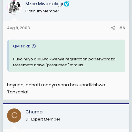
Mzee Mwanakijiji
Platinum Member
Aug 8, 2008
#6
QM said:
Huyo huyo alikuwa kwenye registration paperwork za
Meremeta ndiye "presumed" mmiliki.
hayupo; bahati mbaya sana haikuandikishwa
Tanzania!
Chuma
C
JF-Expert Member