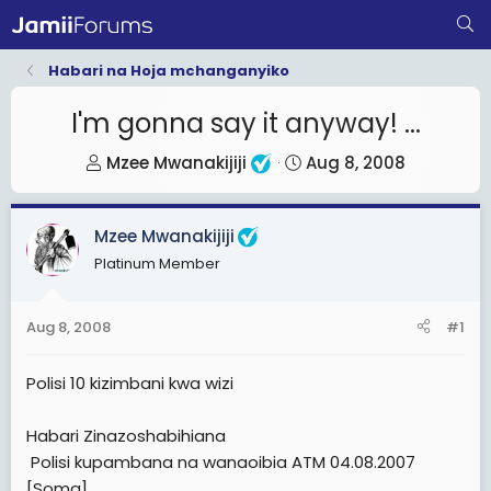
Habari na Hoja mchanganyiko
I'm gonna say it anyway! ...
T
S
Mzee Mwanakijiji
Aug 8, 2008
h
t
r
a
Mzee Mwanakijiji
e
r
Platinum Member
a
t
d
d
s
a
Aug 8, 2008
#1
t
t
a
e
Polisi 10 kizimbani kwa wizi
r
t
Habari Zinazoshabihiana
e
 Polisi kupambana na wanaoibia ATM 04.08.2007
r
[Soma]