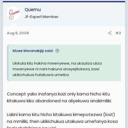
Quemu
JF-Expert Member
Aug 8, 2008
#2
Mzee Mwanakijiji said:
Ukikuta kitu hakina mwenyewe, na ukauliza uliza
mwenyewe ni nani hakuna anayejitokeza, basi
ukikichukua hutakuwa umeiba
Concept yako inafanya kazi only kama hicho kitu
kitakuwa kiko abandoned na aliyekuwa anakimiliki.
Lakini kama kitu hicho kitakuwa kimepotezwa (lost)
na mmiliki, then ukikichukua utakuwa umefanya kosa