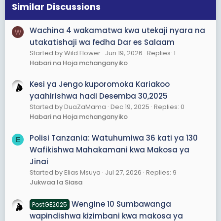
Similar Discussions
Wachina 4 wakamatwa kwa utekaji nyara na
W
utakatishaji wa fedha Dar es Salaam
Started by Wild Flower
Jun 19, 2026
Replies: 1
Habari na Hoja mchanganyiko
Kesi ya Jengo kuporomoka Kariakoo
yaahirishwa hadi Desemba 30,2025
Started by DuaZaMama
Dec 19, 2025
Replies: 0
Habari na Hoja mchanganyiko
Polisi Tanzania: Watuhumiwa 36 kati ya 130
E
Wafikishwa Mahakamani kwa Makosa ya
Jinai
Started by Elias Msuya
Jul 27, 2026
Replies: 9
Jukwaa la Siasa
Wengine 10 Sumbawanga
PostGE2025
wapindishwa kizimbani kwa makosa ya