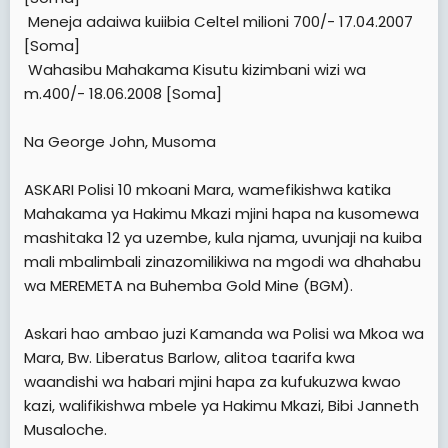
 Meneja adaiwa kuiibia Celtel milioni 700/- 17.04.2007
[Soma]
 Wahasibu Mahakama Kisutu kizimbani wizi wa
m.400/- 18.06.2008 [Soma]
Na George John, Musoma
ASKARI Polisi 10 mkoani Mara, wamefikishwa katika
Mahakama ya Hakimu Mkazi mjini hapa na kusomewa
mashitaka 12 ya uzembe, kula njama, uvunjaji na kuiba
mali mbalimbali zinazomilikiwa na mgodi wa dhahabu
wa MEREMETA na Buhemba Gold Mine (BGM).
Askari hao ambao juzi Kamanda wa Polisi wa Mkoa wa
Mara, Bw. Liberatus Barlow, alitoa taarifa kwa
waandishi wa habari mjini hapa za kufukuzwa kwao
kazi, walifikishwa mbele ya Hakimu Mkazi, Bibi Janneth
Musaloche.