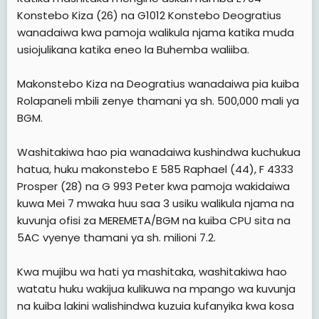
Konstebo Kiza (26) na G1012 Konstebo Deogratius
wanadaiwa kwa pamoja walikula njama katika muda
usiojulikana katika eneo la Buhemba waliiba.
Makonstebo Kiza na Deogratius wanadaiwa pia kuiba
Rolapaneli mbili zenye thamani ya sh. 500,000 mali ya
BGM.
Washitakiwa hao pia wanadaiwa kushindwa kuchukua
hatua, huku makonstebo E 585 Raphael (44), F 4333
Prosper (28) na G 993 Peter kwa pamoja wakidaiwa
kuwa Mei 7 mwaka huu saa 3 usiku walikula njama na
kuvunja ofisi za MEREMETA/BGM na kuiba CPU sita na
5AC vyenye thamani ya sh. milioni 7.2.
Kwa mujibu wa hati ya mashitaka, washitakiwa hao
watatu huku wakijua kulikuwa na mpango wa kuvunja
na kuiba lakini walishindwa kuzuia kufanyika kwa kosa