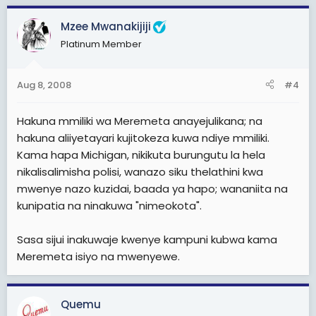
Mzee Mwanakijiji
Platinum Member
Aug 8, 2008
#4
Hakuna mmiliki wa Meremeta anayejulikana; na
hakuna aliiyetayari kujitokeza kuwa ndiye mmiliki.
Kama hapa Michigan, nikikuta burungutu la hela
nikalisalimisha polisi, wanazo siku thelathini kwa
mwenye nazo kuzidai, baada ya hapo; wananiita na
kunipatia na ninakuwa "nimeokota".
Sasa sijui inakuwaje kwenye kampuni kubwa kama
Meremeta isiyo na mwenyewe.
Quemu