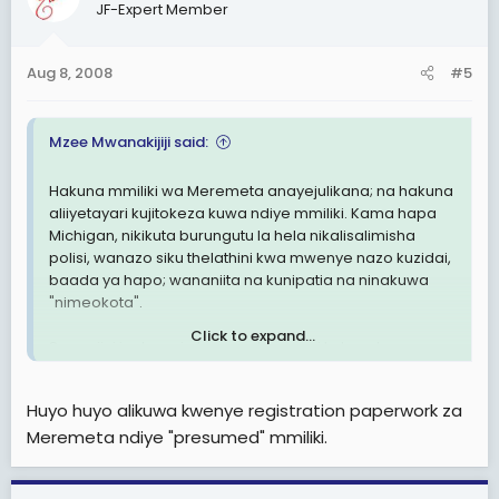
JF-Expert Member
Aug 8, 2008
#5
Mzee Mwanakijiji said:
Hakuna mmiliki wa Meremeta anayejulikana; na hakuna
aliiyetayari kujitokeza kuwa ndiye mmiliki. Kama hapa
Michigan, nikikuta burungutu la hela nikalisalimisha
polisi, wanazo siku thelathini kwa mwenye nazo kuzidai,
baada ya hapo; wananiita na kunipatia na ninakuwa
"nimeokota".
Click to expand...
Sasa sijui inakuwaje kwenye kampuni kubwa kama
Meremeta isiyo na mwenyewe.
Huyo huyo alikuwa kwenye registration paperwork za
Meremeta ndiye "presumed" mmiliki.