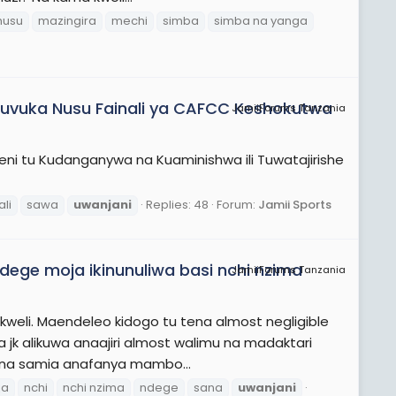
husu
mazingira
mechi
simba
simba na yanga
vuka Nusu Fainali ya CAFCC Keshokutwa
JamiiForums Tanzania
 tu Kudanganywa na Kuaminishwa ili Tuwatajirishe
ali
sawa
uwanjani
Replies: 48
Forum:
Jamii Sports
dege moja ikinunuliwa basi nchi nzima
JamiiForums Tanzania
kweli. Maendeleo kidogo tu tena almost negligible
na jk alikuwa anaajiri almost walimu na madaktari
na samia anafanya mambo...
ja
nchi
nchi nzima
ndege
sana
uwanjani