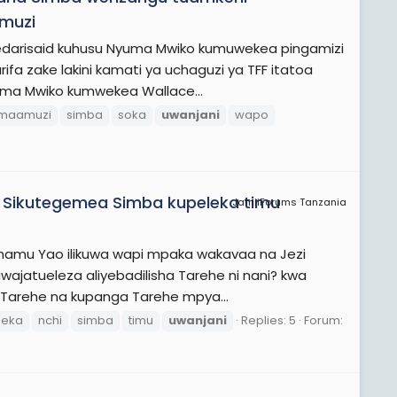
amuzi
edarisaid kuhusu Nyuma Mwiko kumuwekea pingamizi
fa zake lakini kamati ya uchaguzi ya TFF itatoa
yuma Mwiko kumwekea Wallace...
maamuzi
simba
soka
uwanjani
wapo
. Sikutegemea Simba kupeleka timu
JamiiForums Tanzania
hamu Yao ilikuwa wapi mpaka wakavaa na Jezi
wajatueleza aliyebadilisha Tarehe ni nani? kwa
he Tarehe na kupanga Tarehe mpya...
leka
nchi
simba
timu
uwanjani
Replies: 5
Forum: