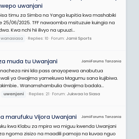
wepo uwanjani
bisa timu za Simba na Yanga kupitia kwa mashabiki
 25/06/2025. TFF nawaomba msituzuie kuingia na
 Kwa nchi hii ilivyo na upuuzi...
wanasiasa
Replies: 10
Forum:
Jamii Sports
za muda tu Uwanjani
JamiiForums Tanzania
anacheza nini kila pass anayopewa anabutua
aswali ya Gwajima yamekuwa Magumu sana kujibiwa.
akimbie.. Wanamshambulia Gwajima badala...
uwanjani
Replies: 21
Forum:
Jukwaa la Siasa
iga marufuku Vijora Uwanjani
JamiiForums Tanzania
ufuku kwa Klabu za mpira wa miguu kwenda Uwanjani
a ngoma zisizo na maadili pamoja na kuvaa nguo