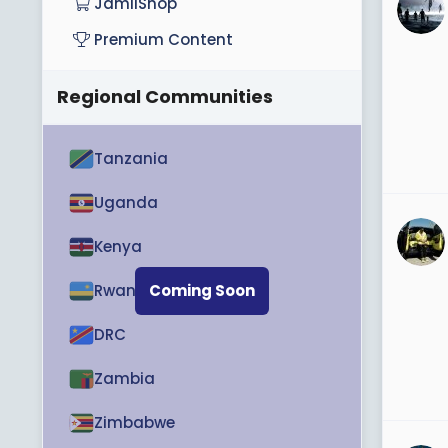
JamiiShop
Premium Content
Regional Communities
Tanzania
Uganda
Kenya
Rwanda
Coming Soon
DRC
Zambia
Zimbabwe