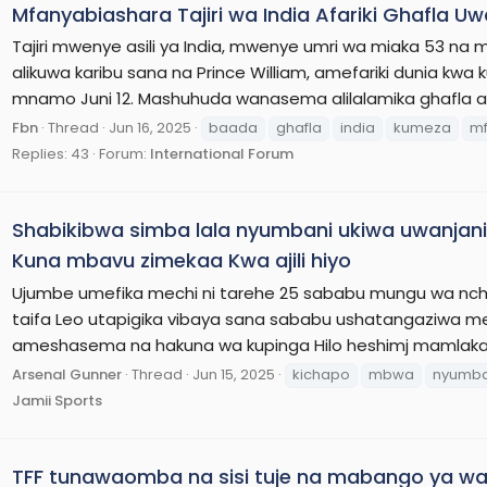
Mfanyabiashara Tajiri wa India Afariki Ghafla 
Tajiri mwenye asili ya India, mwenye umri wa miaka 53 n
alikuwa karibu sana na Prince William, amefariki dunia kwa
mnamo Juni 12. Mashuhuda wanasema alilalamika ghafla aki
Fbn
Thread
Jun 16, 2025
baada
ghafla
india
kumeza
mf
Replies: 43
Forum:
International Forum
Shabikibwa simba lala nyumbani ukiwa uwanja
Kuna mbavu zimekaa Kwa ajili hiyo
Ujumbe umefika mechi ni tarehe 25 sababu mungu wa nc
taifa Leo utapigika vibaya sana sababu ushatangaziwa me
ameshasema na hakuna wa kupinga Hilo heshimj mamlaka ka
Arsenal Gunner
Thread
Jun 15, 2025
kichapo
mbwa
nyumba
Jamii Sports
TFF tunawaomba na sisi tuje na mabango ya w