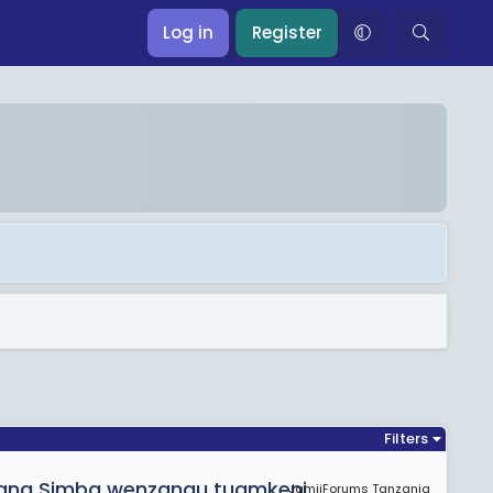
Log in
Register
Filters
 wana Simba wenzangu tuamkeni
JamiiForums Tanzania