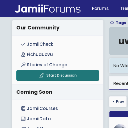
Forums
Tre
Tags
Our Community
u
JamiiCheck
FichuaUovu
Stories of Change
No Wiki
Start Discussion
Recent
Coming Soon
Prev
JamiiCourses
JamiiData