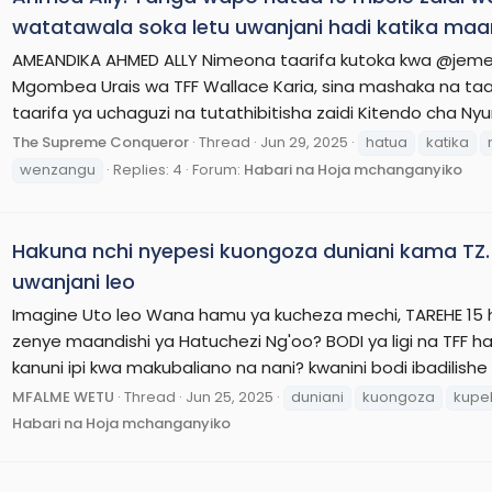
watatawala soka letu uwanjani hadi katika ma
AMEANDIKA AHMED ALLY Nimeona taarifa kutoka kwa @jem
Mgombea Urais wa TFF Wallace Karia, sina mashaka na taari
taarifa ya uchaguzi na tutathibitisha zaidi Kitendo cha N
The Supreme Conqueror
Thread
Jun 29, 2025
hatua
katika
wenzangu
Replies: 4
Forum:
Habari na Hoja mchanganyiko
Hakuna nchi nyepesi kuongoza duniani kama TZ
uwanjani leo
Imagine Uto leo Wana hamu ya kucheza mechi, TAREHE 15 
zenye maandishi ya Hatuchezi Ng'oo? BODI ya ligi na TFF ha
kanuni ipi kwa makubaliano na nani? kwanini bodi ibadilis
MFALME WETU
Thread
Jun 25, 2025
duniani
kuongoza
kupe
Habari na Hoja mchanganyiko