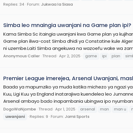
Replies: 34
Forum:
Jukwaa la Siasa
Simba leo mnaingia uwanjani na Game plan ipi?
Kama Simba Sc itaingia uwanjani kwa Game plan ya kujihami
Game plan iliwa-cost Simba dhidi ya Constatine kule Algeria
ni uzembe.Laiti Simba angekuwa na wazoefu wake wa zam
Anonymous Caller
Thread
Apr 2, 2025
game
ipi
plan
sim
Premier League imerejea, Arsenal Uwanjani, ma
Baada ya mapumziko ya muda katika michezo ya ngazi ya 
Kuu, Ligi Kuu ya England inatarajiwa kuendelea leo Jumanne
Arsenal ambayo bado inapambania ubingwa ipo nyumbani iki
DogoWaNjombe
Thread
Apr 1, 2025
arsenal
man
man u
uwanjani
Replies: 9
Forum:
Jamii Sports