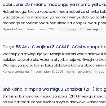
dabi June,25 maana mabango ya mama yataku
Habari ndugu. Bila ya kupoteza muda habari za uhakika ka
wao zitakuja na mabango ya mama kwenye dabi ya tarehe
mabango ya vyama vyetu vya siasa na viongozi wetu pendwa.
NgerukeAbra
Thread
Jun 15, 2025
mabango
tff
uwanjani
Dk ya 88 Ask. Gwajima 3 CCM 0. CCM wanapote
Wanaupiga mwingi nje ya Uwanja Kapteni wao haeleweki 
uelekeo wowote ule. Hakuna aliyejibu hoja ya Gwajima. M
Wanapuyanga tu kama kuku alokatwa kichwa akaachiliwa 
Komeo Lachuma
Thread
May 31, 2025
ccm
gwajima
muda
Shirikisho la mpira wa miguu Zanzibar (ZFF) lap
Shirikisho la mpira wa miguu Zanzibar (ZFF) limepiga mar
na vikundi maalum vya kucheza vya Wanawake wanaochez