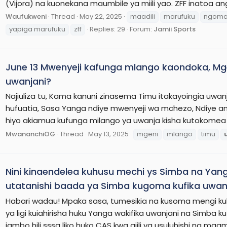
(Vijora) na kuonekana maumbile ya miili yao. ZFF inatoa anga
Waufukweni
Thread
May 22, 2025
maadili
marufuku
ngom
yapiga marufuku
zff
Replies: 29
Forum:
Jamii Sports
June 13 Mwenyeji kafunga mlango kaondoka, Mgeni
uwanjani?
Najiuliza tu, Kama kanuni zinasema Timu itakayoingia uw
hufuatia, Sasa Yanga ndiye mwenyeji wa mchezo, Ndiye 
hiyo akiamua kufunga milango ya uwanja kisha kutokomea na
MwananchiOG
Thread
May 13, 2025
mgeni
mlango
timu
Nini kinaendelea kuhusu mechi ys Simba na Yang
utatanishi baada ya Simba kugoma kufika uwan
Habari wadau! Mpaka sasa, tumesikia na kusoma mengi k
ya ligi kuiahirisha huku Yanga wakifika uwanjani na Simba 
jambo hili sssa liko huko CAS kwa ajili ya usuluhishi na maam