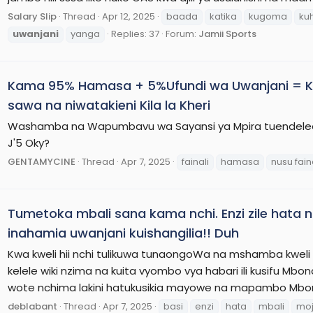
Salary Slip
Thread
Apr 12, 2025
baada
katika
kugoma
ku
uwanjani
yanga
Replies: 37
Forum:
Jamii Sports
Kama 95% Hamasa + 5%Ufundi wa Uwanjani = Ku
sawa na niwatakieni Kila la Kheri
Washamba na Wapumbavu wa Sayansi ya Mpira tuendeleeni
J'5 Oky?
GENTAMYCINE
Thread
Apr 7, 2025
fainali
hamasa
nusu fain
Tumetoka mbali sana kama nchi. Enzi zile hata n
inahamia uwanjani kuishangilia!! Duh
Kwa kweli hii nchi tulikuwa tunaongoWa na mshamba kweli 
kelele wiki nzima na kuita vyombo vya habari ili kusifu Mbo
wote nchima lakini hatukusikia mayowe na mapambo Mbo
deblabant
Thread
Apr 7, 2025
basi
enzi
hata
mbali
mo