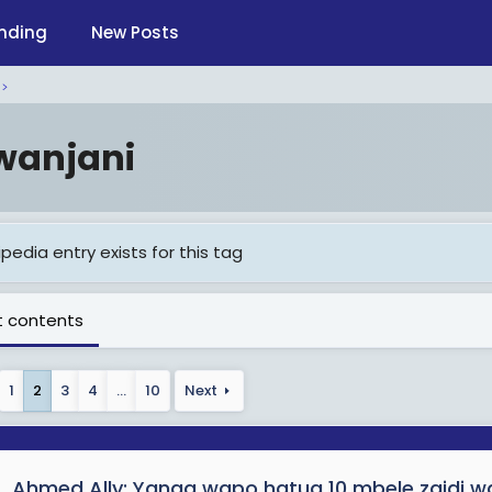
nding
New Posts
wanjani
pedia entry exists for this tag
 contents
1
2
3
4
…
10
Next
Ahmed Ally: Yanga wapo hatua 10 mbele zaidi