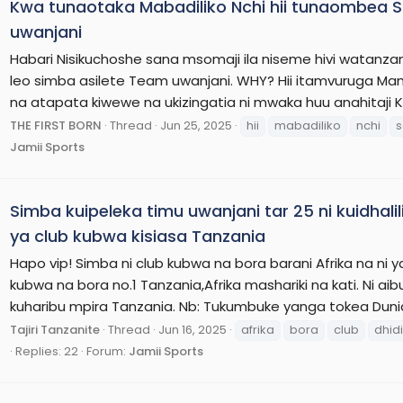
Kwa tunaotaka Mabadiliko Nchi hii tunaombea 
uwanjani
Habari Nisikuchoshe sana msomaji ila niseme hivi watanza
leo simba asilete Team uwanjani. WHY? Hii itamvuruga 
na atapata kiwewe na ukizingatia ni mwaka huu anahitaji Ku
THE FIRST BORN
Thread
Jun 25, 2025
hii
mabadiliko
nchi
s
Jamii Sports
Simba kuipeleka timu uwanjani tar 25 ni kuidhali
ya club kubwa kisiasa Tanzania
Hapo vip! Simba ni club kubwa na bora barani Afrika na ni y
kubwa na bora no.1 Tanzania,Afrika mashariki na kati. Ni 
kuharibu mpira Tanzania. Nb: Tukumbuke yanga tokea Duni
Tajiri Tanzanite
Thread
Jun 16, 2025
afrika
bora
club
dhidi
Replies: 22
Forum:
Jamii Sports