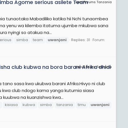
Simba Agome serious asilete Team
JamiiForums Tanzania
nia tunaotaka Mabadiliko katika hii Nchi tunaombea
Mama yenu wa kilemba itatuma ujumbe mkubwa sana
ra nyingi so atakua na...
erious
simba
team
uwanjani
Replies: 31
Forum:
lisha club kubwa na bora barani Afrika dhidi
JamiiForums Tanzania
a tano sasa kwa ukubwa barani Afrika.Hivyo ni club
aibu kwa club ndogo kama yanga kutumia siasa
a kuubwa na kuanzishwa kwa...
kisiasa
kubwa
simba
tanzania
timu
uwanjani