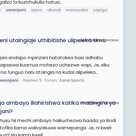
lizo la kuzichukulia hatua...
a
uwanjani
vijora
vikundi
wanawake
yapiga
 utaingiaje uthibitishe ulipeleka timu
JamiiForums Tanzania
anjani endapo mpinzani hatatokea basi adhabu
anapaswa kuamua mchezo uchezwe wapi, Je, siku
 funguo nani ataingia na kudai alipeleka...
uwanjani
Replies: 5
Forum:
Jamii Sports
a ambayo iliahirishwa katika mazingira ya
JamiiForums Tanzania
jani?
uhusu hii mechi ambayo haikuchezwa baada ya Bodi
kutofika kama walivyokuwa wamepanga. Je, ni kweli
uzi? Na kama kweli...