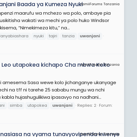
Uwanjani Baada ya Kumeza Nyuki
JamiiForums Tanzania
a mpenzi maarufu wa mchezo wa polo, ambaye pia
 kusikitisha wakati wa mechi ya polo huko Windsor
sema, “Nimekimeza kitu,” na...
anyabiashara
nyuki
tajiri
tanzia
uwanjani
ni Leo utapokea kichapo Cha mbwa Koko
JamiiForums Tanzania
hi amesema Sasa wewe kolo jichanganye ukanyage
chi na tff ni tarehe 25 sababu mungu wa nchi
bla hujashugulikiwa ipasavyo na nadhani...
ni
simba
utapokea
uwanjani
Replies: 2
Forum:
anasiasa na vyama tunavyovipenda kwenye
JamiiForums Tanzania