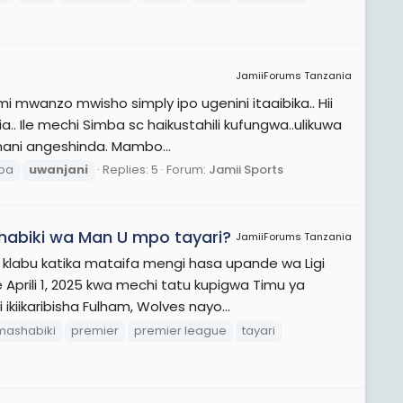
JamiiForums Tanzania
 mwanzo mwisho simply ipo ugenini itaaibika.. Hii
.. Ile mechi Simba sc haikustahili kufungwa..ulikuwa
ani angeshinda. Mambo...
ba
uwanjani
Replies: 5
Forum:
Jamii Sports
shabiki wa Man U mpo tayari?
JamiiForums Tanzania
klabu katika mataifa mengi hasa upande wa Ligi
 Aprili 1, 2025 kwa mechi tatu kupigwa Timu ya
ikaribisha Fulham, Wolves nayo...
mashabiki
premier
premier league
tayari