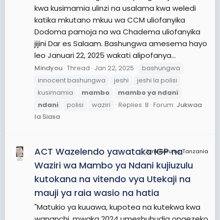
kwa kusimamia ulinzi na usalama kwa weledi
katika mkutano mkuu wa CCM uliofanyika
Dodoma pamoja na wa Chadema uliofanyika
jijini Dar es Salaam. Bashungwa amesema hayo
leo Januari 22, 2025 wakati alipofanya...
Mindyou
Thread
Jan 22, 2025
bashungwa
innocent bashungwa
jeshi
jeshi la polisi
kusimamia
mambo
mambo
ya
ndani
ndani
polisi
waziri
Replies: 8
Forum:
Jukwaa
la Siasa
ACT Wazelendo yawataka IGP na
JamiiForums Tanzania
Waziri wa Mambo ya Ndani kujiuzulu
kutokana na vitendo vya Utekaji na
mauji ya raia wasio na hatia
"Matukio ya kuuawa, kupotea na kutekwa kwa
wananchi, mwaka 2024 umeshuhudia ongezeko