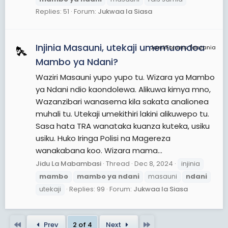
Replies: 51
Forum:
Jukwaa la Siasa
Injinia Masauni, utekaji umemuondoa
JamiiForums Tanzania
Mambo ya Ndani?
Waziri Masauni yupo yupo tu. Wizara ya Mambo
ya Ndani ndio kaondolewa. Alikuwa kimya mno,
Wazanzibari wanasema kila sakata analionea
muhali tu. Utekaji umekithiri lakini alikuwepo tu.
Sasa hata TRA wanataka kuanza kuteka, usiku
usiku. Huko Iringa Polisi na Magereza
wanakabana koo. Wizara mama...
Jidu La Mabambasi
Thread
Dec 8, 2024
injinia
mambo
mambo
ya
ndani
masauni
ndani
utekaji
Replies: 99
Forum:
Jukwaa la Siasa
First
Last
Prev
2 of 4
Next