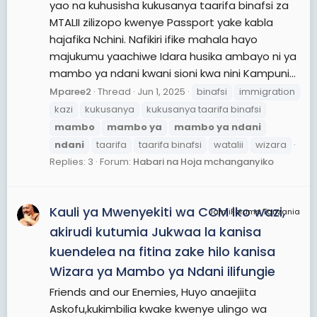
yao na kuhusisha kukusanya taarifa binafsi za
MTALII zilizopo kwenye Passport yake kabla
hajafika Nchini. Nafikiri ifike mahala hayo
majukumu yaachiwe Idara husika ambayo ni ya
mambo ya ndani kwani sioni kwa nini Kampuni...
Mparee2
Thread
Jun 1, 2025
binafsi
immigration
kazi
kukusanya
kukusanya taarifa binafsi
mambo
mambo
ya
mambo
ya
ndani
ndani
taarifa
taarifa binafsi
watalii
wizara
Replies: 3
Forum:
Habari na Hoja mchanganyiko
Kauli ya Mwenyekiti wa CCM iko wazi,
JamiiForums Tanzania
akirudi kutumia Jukwaa la kanisa
kuendelea na fitina zake hilo kanisa
Wizara ya Mambo ya Ndani ilifungie
Friends and our Enemies, Huyo anaejiita
Askofu,kukimbilia kwake kwenye ulingo wa