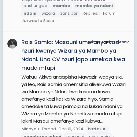
bashungwa
mambo
mambo
ya
ndani
ndani
wizara
zanzibar
Replies: 1
Forum:
Jukwaa la Siasa
Rais Samia: Masauni umefanya kazi
JamiiForums Tanzania
nzuri kwenye Wizara ya Mambo ya
Ndani. Una CV nzuri japo umekaa kwa
muda mfupi
Wakuu, Akiwa anaapisha Mawaziri wapya siku
ya leo, Rais Samia amemsifia aliyekuwa Waziri
wa Mambo ya Ndani kwa kusema kuwa
amefanya kazi katika Wizara hiyo. Samia
amedokeza kuwa pamoja na kukaa ndani ya
Wizara ya Mambo ya Ndani kwa muda mfupi
lakini MasauI amefanya kazi kubwa...
Mindyou
Thread
Dec 10, 2024
kazi nzuri
mambo
ya
ndani
masauni
rais samia