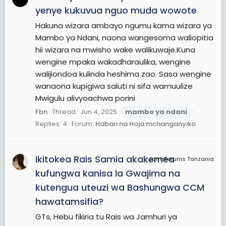
yenye kukuvua nguo muda wowote
Hakuna wizara ambayo ngumu kama wizara ya
Mambo ya Ndani, naona wangesoma waliopitia
hii wizara na mwisho wake walikuwaje.Kuna
wengine mpaka wakadharaulika, wengine
walijiondoa kulinda heshima zao. Sasa wengine
wanaona kupigiwa saluti ni sifa wamuulize
Mwigulu alivyoachwa porini
Fbn
Thread
Jun 4, 2025
mambo
ya
ndani
Replies: 4
Forum:
Habari na Hoja mchanganyiko
Ikitokea Rais Samia akakemea
JamiiForums Tanzania
kufungwa kanisa la Gwajima na
kutengua uteuzi wa Bashungwa CCM
hawatamsifia?
GTs, Hebu fikiria tu Rais wa Jamhuri ya