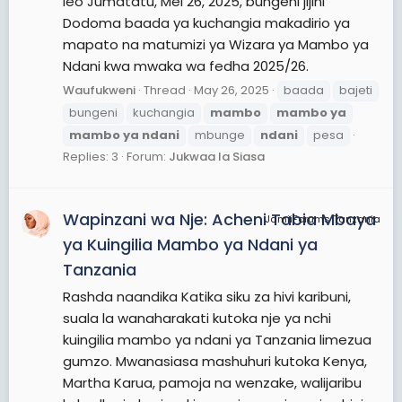
leo Jumatatu, Mei 26, 2025, bungeni jijini
Dodoma baada ya kuchangia makadirio ya
mapato na matumizi ya Wizara ya Mambo ya
Ndani kwa mwaka wa fedha 2025/26.
Waufukweni
Thread
May 26, 2025
baada
bajeti
bungeni
kuchangia
mambo
mambo
ya
mambo
ya
ndani
mbunge
ndani
pesa
Replies: 3
Forum:
Jukwaa la Siasa
Wapinzani wa Nje: Acheni Tabia Mbaya
JamiiForums Tanzania
ya Kuingilia Mambo ya Ndani ya
Tanzania
Rashda naandika Katika siku za hivi karibuni,
suala la wanaharakati kutoka nje ya nchi
kuingilia mambo ya ndani ya Tanzania limezua
gumzo. Mwanasiasa mashuhuri kutoka Kenya,
Martha Karua, pamoja na wenzake, walijaribu