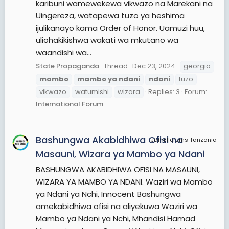
karibuni wamewekewa vikwazo na Marekani na
Uingereza, watapewa tuzo ya heshima
ijulikanayo kama Order of Honor. Uamuzi huu,
uliohakikishwa wakati wa mkutano wa
waandishi wa...
State Propaganda
Thread
Dec 23, 2024
georgia
mambo
mambo
ya
ndani
ndani
tuzo
vikwazo
watumishi
wizara
Replies: 3
Forum:
International Forum
Bashungwa Akabidhiwa Ofisi na
JamiiForums Tanzania
Masauni, Wizara ya Mambo ya Ndani
BASHUNGWA AKABIDHIWA OFISI NA MASAUNI,
WIZARA YA MAMBO YA NDANI. Waziri wa Mambo
ya Ndani ya Nchi, Innocent Bashungwa
amekabidhiwa ofisi na aliyekuwa Waziri wa
Mambo ya Ndani ya Nchi, Mhandisi Hamad