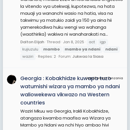
la vitendo vya utekwaji, kupotezwa, na hata
mauaji ya wananchi wasio na hatia, visa na
takwimu ya matukio zaidi ya 150 ya aina hii
yamerekodiwa huku wengi wa wahanga
(waathirika) wakiwa ni wanaharakati na...
Dalton Elijah
Thread
Jan 8, 2025
act
igp
kujiuzulu
mambo
mambo
ya
ndani
ndani
waziri
Replies: 2
Forum:
Jukwaa la Siasa
Georgia : Kobakhidze kuwapa tuzo
JamiiForums Tanzania
watumishi wizara ya mambo ya ndani
waliowekewa vikwazo na Western
countries
Waziri Mkuu wa Georgia, Irakli Kobakhidze,
atangaza kwamba maafisa wa Wizara ya
Mambo ya Ndani wa nchi hiyo ambao hivi