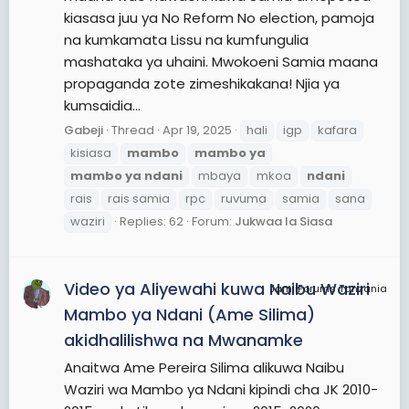
kiasasa juu ya No Reform No election, pamoja
na kumkamata Lissu na kumfungulia
mashataka ya uhaini. Mwokoeni Samia maana
propaganda zote zimeshikakana! Njia ya
kumsaidia...
Gabeji
Thread
Apr 19, 2025
hali
igp
kafara
kisiasa
mambo
mambo
ya
mambo
ya
ndani
mbaya
mkoa
ndani
rais
rais samia
rpc
ruvuma
samia
sana
waziri
Replies: 62
Forum:
Jukwaa la Siasa
Video ya Aliyewahi kuwa Naibu Waziri
JamiiForums Tanzania
Mambo ya Ndani (Ame Silima)
akidhalilishwa na Mwanamke
Anaitwa Ame Pereira Silima alikuwa Naibu
Waziri wa Mambo ya Ndani kipindi cha JK 2010-