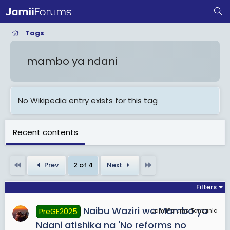
Tags
mambo ya ndani
No Wikipedia entry exists for this tag
Recent contents
First
Last
Prev
2 of 4
Next
Filters
Naibu Waziri wa Mambo ya
PreGE2025
JamiiForums Tanzania
Ndani atishika na 'No reforms no