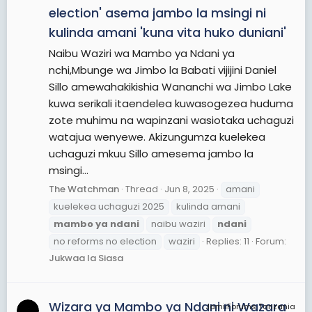
election' asema jambo la msingi ni
kulinda amani 'kuna vita huko duniani'
Naibu Waziri wa Mambo ya Ndani ya
nchi,Mbunge wa Jimbo la Babati vijijini Daniel
Sillo amewahakikishia Wananchi wa Jimbo Lake
kuwa serikali itaendelea kuwasogezea huduma
zote muhimu na wapinzani wasiotaka uchaguzi
watajua wenyewe. Akizungumza kuelekea
uchaguzi mkuu Sillo amesema jambo la
msingi...
The Watchman
Thread
Jun 8, 2025
amani
kuelekea uchaguzi 2025
kulinda amani
mambo
ya
ndani
naibu waziri
ndani
no reforms no election
waziri
Replies: 11
Forum:
Jukwaa la Siasa
Wizara ya Mambo ya Ndani ni Wazara
JamiiForums Tanzania