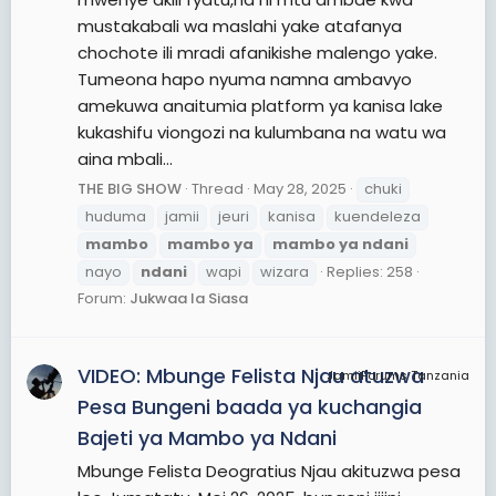
mustakabali wa maslahi yake atafanya
chochote ili mradi afanikishe malengo yake.
Tumeona hapo nyuma namna ambavyo
amekuwa anaitumia platform ya kanisa lake
kukashifu viongozi na kulumbana na watu wa
aina mbali...
THE BIG SHOW
Thread
May 28, 2025
chuki
huduma
jamii
jeuri
kanisa
kuendeleza
mambo
mambo
ya
mambo
ya
ndani
nayo
ndani
wapi
wizara
Replies: 258
Forum:
Jukwaa la Siasa
VIDEO: Mbunge Felista Njau atuzwa
JamiiForums Tanzania
Pesa Bungeni baada ya kuchangia
Bajeti ya Mambo ya Ndani
Mbunge Felista Deogratius Njau akituzwa pesa