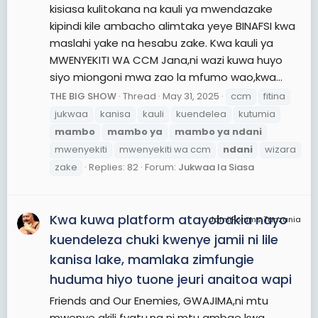
kisiasa kulitokana na kauli ya mwendazake
kipindi kile ambacho alimtaka yeye BINAFSI kwa
maslahi yake na hesabu zake. Kwa kauli ya
MWENYEKITI WA CCM Jana,ni wazi kuwa huyo
siyo miongoni mwa zao la mfumo wao,kwa...
THE BIG SHOW
Thread
May 31, 2025
ccm
fitina
jukwaa
kanisa
kauli
kuendelea
kutumia
mambo
mambo
ya
mambo
ya
ndani
mwenyekiti
mwenyekiti wa ccm
ndani
wizara
zake
Replies: 82
Forum:
Jukwaa la Siasa
Kwa kuwa platform atayobakia nayo
JamiiForums Tanzania
kuendeleza chuki kwenye jamii ni lile
kanisa lake, mamlaka zimfungie
huduma hiyo tuone jeuri anaitoa wapi
Friends and Our Enemies, GWAJIMA,ni mtu
mwenye akili fyatu,na ni mtu ambae kwa