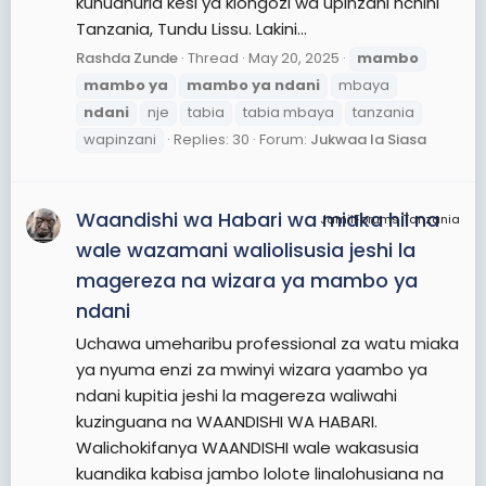
kuhudhuria kesi ya kiongozi wa upinzani nchini
Tanzania, Tundu Lissu. Lakini...
Rashda Zunde
Thread
May 20, 2025
mambo
mambo
ya
mambo
ya
ndani
mbaya
ndani
nje
tabia
tabia mbaya
tanzania
wapinzani
Replies: 30
Forum:
Jukwaa la Siasa
Waandishi wa Habari wa miaka hii na
JamiiForums Tanzania
wale wazamani waliolisusia jeshi la
magereza na wizara ya mambo ya
ndani
Uchawa umeharibu professional za watu miaka
ya nyuma enzi za mwinyi wizara yaambo ya
ndani kupitia jeshi la magereza waliwahi
kuzinguana na WAANDISHI WA HABARI.
Walichokifanya WAANDISHI wale wakasusia
kuandika kabisa jambo lolote linalohusiana na