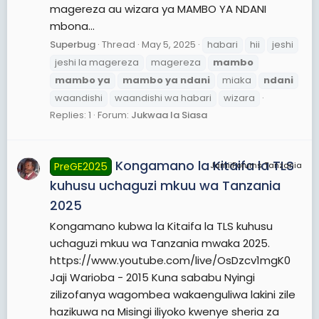
magereza au wizara ya MAMBO YA NDANI
mbona...
Superbug
Thread
May 5, 2025
habari
hii
jeshi
jeshi la magereza
magereza
mambo
mambo
ya
mambo
ya
ndani
miaka
ndani
waandishi
waandishi wa habari
wizara
Replies: 1
Forum:
Jukwaa la Siasa
Kongamano la Kitaifa la TLS
PreGE2025
JamiiForums Tanzania
kuhusu uchaguzi mkuu wa Tanzania
2025
Kongamano kubwa la Kitaifa la TLS kuhusu
uchaguzi mkuu wa Tanzania mwaka 2025.
https://www.youtube.com/live/OsDzcv1mgK0
Jaji Warioba - 2015 Kuna sababu Nyingi
zilizofanya wagombea wakaenguliwa lakini zile
hazikuwa na Misingi iliyoko kwenye sheria za