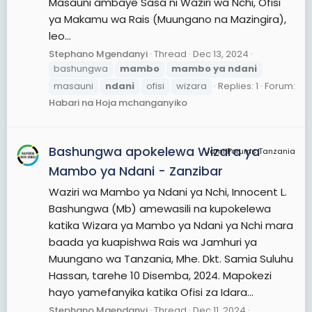
Masauni ambaye Sasa ni Waziri wa Nchi, Ofisi
ya Makamu wa Rais (Muungano na Mazingira),
leo...
Stephano Mgendanyi
Thread
Dec 13, 2024
bashungwa
mambo
mambo
ya
ndani
masauni
ndani
ofisi
wizara
Replies: 1
Forum:
Habari na Hoja mchanganyiko
Bashungwa apokelewa Wizara ya
JamiiForums Tanzania
Mambo ya Ndani - Zanzibar
Waziri wa Mambo ya Ndani ya Nchi, Innocent L.
Bashungwa (Mb) amewasili na kupokelewa
katika Wizara ya Mambo ya Ndani ya Nchi mara
baada ya kuapishwa Rais wa Jamhuri ya
Muungano wa Tanzania, Mhe. Dkt. Samia Suluhu
Hassan, tarehe 10 Disemba, 2024. Mapokezi
hayo yamefanyika katika Ofisi za Idara...
Stephano Mgendanyi
Thread
Dec 11, 2024