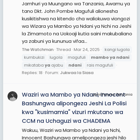
Jamhuri ya Muungano wa Tanzania, Awamu ya
tano Dkt. John Pombe Magufuli alionesha
kusikitishwa na kitendo cha waliokuwa viongozi
wa Wizara ya Mambo ya Ndani ya Nchi na Jeshi
la Zimamoto na Uokoaji kutia saini makubaliano
ya zabuni ya kununua vifaa...
The Watchman
Thread
Mar 24, 2025
kangi lugola
kumbukizi
lugola
magufuli
mambo
ya
ndani
mikataba
ya
ajabu
ndani
rais magufuli
Replies: 18
Forum:
Jukwaa la Siasa
Waziri wa Mambo ya Ndani, Innocent
JamiiForums Tanzania
Bashungwa alipongeza Jeshi La Polisi
kwa "kusimamia" vizuri mkutano wa
CCM na Uchaguzi wa CHADEMA
Wakuu, Waziri wa Mambo ya Ndani ya Nchi,
Innocent Bashungwa amelipongeza jeshi hilo