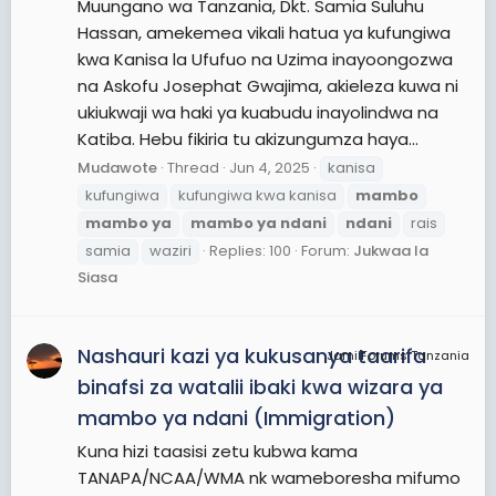
Muungano wa Tanzania, Dkt. Samia Suluhu
Hassan, amekemea vikali hatua ya kufungiwa
kwa Kanisa la Ufufuo na Uzima inayoongozwa
na Askofu Josephat Gwajima, akieleza kuwa ni
ukiukwaji wa haki ya kuabudu inayolindwa na
Katiba. Hebu fikiria tu akizungumza haya...
Mudawote
Thread
Jun 4, 2025
kanisa
kufungiwa
kufungiwa kwa kanisa
mambo
mambo
ya
mambo
ya
ndani
ndani
rais
samia
waziri
Replies: 100
Forum:
Jukwaa la
Siasa
Nashauri kazi ya kukusanya taarifa
JamiiForums Tanzania
binafsi za watalii ibaki kwa wizara ya
mambo ya ndani (Immigration)
Kuna hizi taasisi zetu kubwa kama
TANAPA/NCAA/WMA nk wameboresha mifumo