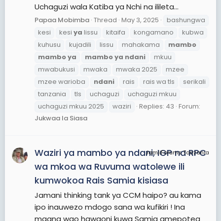
Uchaguzi wala Katiba ya Nchi na ilileta...
Papaa Mobimba
Thread
May 3, 2025
bashungwa
kesi
kesi
ya
lissu
kitaifa
kongamano
kubwa
kuhusu
kujadili
lissu
mahakama
mambo
mambo
ya
mambo
ya
ndani
mkuu
mwabukusi
mwaka
mwaka 2025
mzee
mzee warioba
ndani
rais
rais wa tls
serikali
tanzania
tls
uchaguzi
uchaguzi mkuu
uchaguzi mkuu 2025
waziri
Replies: 43
Forum:
Jukwaa la Siasa
Waziri ya mambo ya ndani, IGP na RPC
JamiiForums Tanzania
wa mkoa wa Ruvuma watolewe ili
kumwokoa Rais Samia kisiasa
Jamani thinking tank ya CCM haipo? au kama
ipo inauwezo mdogo sana wa kufikiri ! Ina
maana wao hawaoni kuwa Samia amepotea