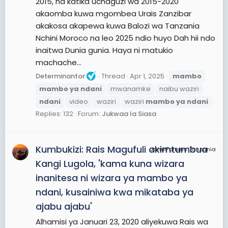
2015, na katika uchaguzi wa 2015-2020
akaomba kuwa mgombea Urais Zanzibar
akakosa akapewa kuwa Balozi wa Tanzania
Nchini Moroco na leo 2025 ndio huyo Dah hii ndo
inaitwa Dunia gunia. Haya ni matukio
machache...
Determinantor
Thread
Apr 1, 2025
mambo
mambo
ya
ndani
mwanamke
naibu waziri
ndani
video
waziri
waziri
mambo
ya
ndani
Replies: 132
Forum:
Jukwaa la Siasa
Kumbukizi: Rais Magufuli akimtumbua
JamiiForums Tanzania
Kangi Lugola, 'kama kuna wizara
inanitesa ni wizara ya mambo ya
ndani, kusainiwa kwa mikataba ya
ajabu ajabu'
Alhamisi ya Januari 23, 2020 aliyekuwa Rais wa