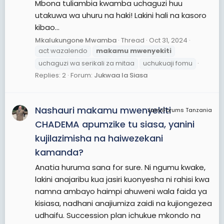
Mbona tuliambia kwamba uchaguzi huu
utakuwa wa uhuru na haki! Lakini hali na kasoro
kibao...
Mkalukungone Mwamba
Thread
Oct 31, 2024
act wazalendo
makamu
mwenyekiti
uchaguzi wa serikali za mitaa
uchukuaji fomu
Replies: 2
Forum:
Jukwaa la Siasa
Nashauri makamu mwenyekiti
JamiiForums Tanzania
CHADEMA apumzike tu siasa, yanini
kujilazimisha na haiwezekani
kamanda?
Anatia huruma sana for sure. Ni ngumu kwake,
lakini anajaribu kua jasiri kuonyesha ni rahisi kwa
namna ambayo haimpi ahuweni wala faida ya
kisiasa, nadhani anajiumiza zaidi na kujiongezea
udhaifu. Succession plan ichukue mkondo na