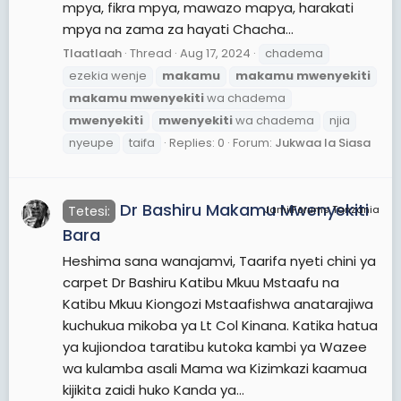
mpya, fikra mpya, mawazo mapya, harakati
mpya na zama za hayati Chacha...
Tlaatlaah
Thread
Aug 17, 2024
chadema
ezekia wenje
makamu
makamu
mwenyekiti
makamu
mwenyekiti
wa chadema
mwenyekiti
mwenyekiti
wa chadema
njia
nyeupe
taifa
Replies: 0
Forum:
Jukwaa la Siasa
Dr Bashiru Makamu Mwenyekiti
Tetesi:
JamiiForums Tanzania
Bara
Heshima sana wanajamvi, Taarifa nyeti chini ya
carpet Dr Bashiru Katibu Mkuu Mstaafu na
Katibu Mkuu Kiongozi Mstaafishwa anatarajiwa
kuchukua mikoba ya Lt Col Kinana. Katika hatua
ya kujiondoa taratibu kutoka kambi ya Wazee
wa kulamba asali Mama wa Kizimkazi kaamua
kijikita zaidi huko Kanda ya...