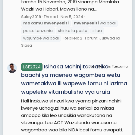
tarehe 15 Novemba, 2019 vinampa Mamlaka
Waziri wa Habari, Mawasiliano na...
Suley2019
Thread
Nov 5, 2024
makamu
mwenyekiti
mwenyekiti
wa bodi
posta tanzania
shirika la posta
silaa
wajumbe wa bodi
Replies: 2
Forum:
Jukwaa la
Siasa
Isihaka Mchinjita: Katika
LGE2024
JamiiForums Tanzania
baadhi ya maeneo wagombea wetu
wametakiwa ili wapewe fomu ni lazima
wapeleke vitambulisho vya uraia
Hali inakuwa si nzuri kwa vyama pinzani nchini
kwenye uchaguzi huu wa serikali za mitaa
ambapo kila leo unasikia wanakutana na
vibwanga. Leo ACT Wazalendo wanasema
wagombea wao bila NIDA basi fomu awapati.