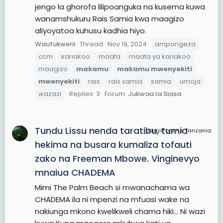
jengo la ghorofa lilipoanguka na kusema kuwa
wanamshukuru Rais Samia kwa maagizo
aliyoyatoa kuhusu kadhia hiyo.
Waufukweni
Thread
Nov 19, 2024
ampongeza
ccm
kariakoo
maafa
maafa ya kariakoo
maagizo
makamu
makamu
mwenyekiti
mwenyekiti
rais
rais samia
samia
umoja
wazazi
Replies: 3
Forum:
Jukwaa la Siasa
Tundu Lissu nenda taratibu, tumia
JamiiForums Tanzania
hekima na busara kumaliza tofauti
zako na Freeman Mbowe. Vinginevyo
mnaiua CHADEMA
Mimi The Palm Beach si mwanachama wa
CHADEMA ila ni mpenzi na mfuasi wake na
nakiunga mkono kwelikweli chama hiki... Ni wazi