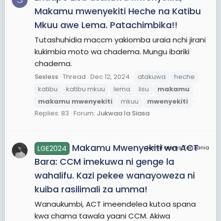
Makamu mwenyekiti Heche na Katibu
Mkuu awe Lema. Patachimbika!!
Tutashuhidia maccm yakiomba uraia nchi jirani
kukimbia moto wa chadema. Mungu ibariki
chadema.
Sexless
Thread
Dec 12, 2024
atakuwa
heche
katibu
katibu mkuu
lema
lisu
makamu
makamu
mwenyekiti
mkuu
mwenyekiti
Replies: 83
Forum:
Jukwaa la Siasa
Makamu Mwenyekiti wa ACT
LGE2024
JamiiForums Tanzania
Bara: CCM imekuwa ni genge la
wahalifu. Kazi pekee wanayoweza ni
kuiba rasilimali za umma!
Wanaukumbi, ACT imeendelea kutoa spana
kwa chama tawala yaani CCM. Akiwa