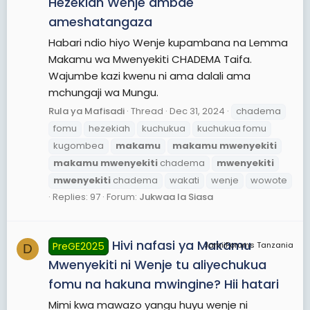
Hezekiah Wenje ambae
ameshatangaza
Habari ndio hiyo Wenje kupambana na Lemma
Makamu wa Mwenyekiti CHADEMA Taifa.
Wajumbe kazi kwenu ni ama dalali ama
mchungaji wa Mungu.
Rula ya Mafisadi
Thread
Dec 31, 2024
chadema
fomu
hezekiah
kuchukua
kuchukua fomu
kugombea
makamu
makamu
mwenyekiti
makamu
mwenyekiti
chadema
mwenyekiti
mwenyekiti
chadema
wakati
wenje
wowote
Replies: 97
Forum:
Jukwaa la Siasa
Hivi nafasi ya Makamu
PreGE2025
JamiiForums Tanzania
D
Mwenyekiti ni Wenje tu aliyechukua
fomu na hakuna mwingine? Hii hatari
Mimi kwa mawazo yangu huyu wenje ni