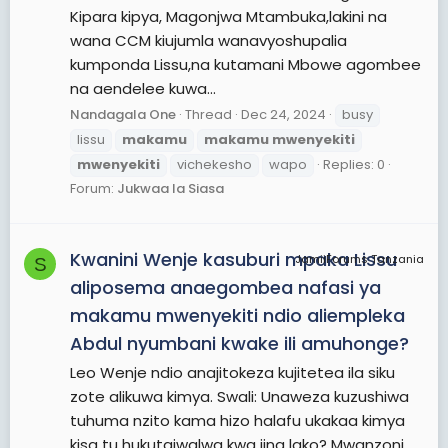
Kipara kipya, Magonjwa Mtambuka,lakini na
wana CCM kiujumla wanavyoshupalia
kumponda Lissu,na kutamani Mbowe agombee
na aendelee kuwa...
Nandagala One
Thread
Dec 24, 2024
busy
lissu
makamu
makamu
mwenyekiti
mwenyekiti
vichekesho
wapo
Replies: 0
Forum:
Jukwaa la Siasa
Kwanini Wenje kasuburi mpaka Lissu
JamiiForums Tanzania
S
aliposema anaegombea nafasi ya
makamu mwenyekiti ndio aliempleka
Abdul nyumbani kwake ili amuhonge?
Leo Wenje ndio anajitokeza kujitetea ila siku
zote alikuwa kimya. Swali: Unaweza kuzushiwa
tuhuma nzito kama hizo halafu ukakaa kimya
kisa tu hukutajwqlwa kwa jina lako? Mwanzoni