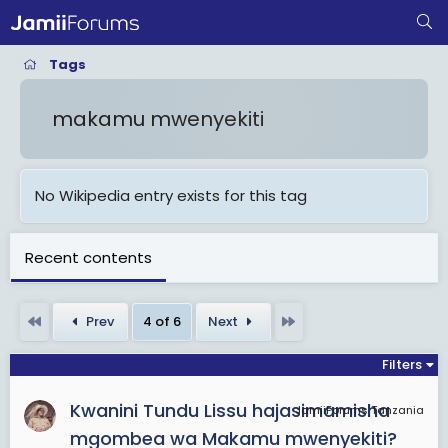
Tags
makamu mwenyekiti
No Wikipedia entry exists for this tag
Recent contents
First
Last
Prev
4 of 6
Next
Filters
Kwanini Tundu Lissu hajasimamisha
JamiiForums Tanzania
mgombea wa Makamu mwenyekiti?