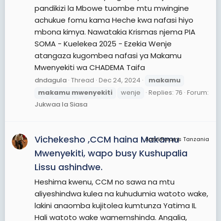
pandikizi la Mbowe tuombe mtu mwingine
achukue fomu kama Heche kwa nafasi hiyo
mbona kimya. Nawatakia Krismas njema PIA
SOMA - Kuelekea 2025 - Ezekia Wenje
atangaza kugombea nafasi ya Makamu
Mwenyekiti wa CHADEMA Taifa
dndagula
Thread
Dec 24, 2024
makamu
makamu
mwenyekiti
wenje
Replies: 76
Forum:
Jukwaa la Siasa
Vichekesho ,CCM haina Makamu
JamiiForums Tanzania
Mwenyekiti, wapo busy Kushupalia
Lissu ashindwe.
Heshima kwenu, CCM no sawa na mtu
aliyeshindwa kulea na kuhudumia watoto wake,
lakini anaomba kujitolea kumtunza Yatima IL
Hali watoto wake wamemshinda. Angalia,