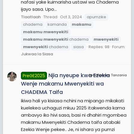
nafasi yake kuimarisha ustawi wa Chadema
ijayo sasa. Upo...
Tlaatlaah
Thread
Oct 3, 2024
apumzike
chadema
kamanda
makamu
makamu
mwenyekiti
makamu
mwenyekiti
chadema
mwenyekiti
mwenyekiti
chadema
siasa
Replies: 98
Forum:
Jukwaa la Siasa
Njia nyeupe kwa Ezekia
PreGE2025
JamiiForums Tanzania
Wenje makamu Mwenyekiti wa
CHADEMA Taifa
ikiwa hali ya kisiasa nchini na mipango mikakati
kuelekea uchaguzi mkuu 2025 itakwenda kama
ambavyo iko hivi sasa, basi ni dhahiri mgombea
makamu Mwenyekiti Chadema taifa atabaki
Ezekia Wenje pekee.. Je, ni ishara ya pumzi