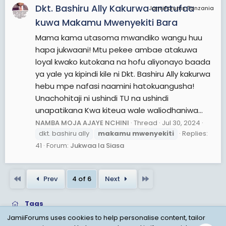
Dkt. Bashiru Ally Kakurwa anatufaa
JamiiForums Tanzania
kuwa Makamu Mwenyekiti Bara
Mama kama utasoma mwandiko wangu huu
hapa jukwaani! Mtu pekee ambae atakuwa
loyal kwako kutokana na hofu aliyonayo baada
ya yale ya kipindi kile ni Dkt. Bashiru Ally kakurwa
hebu mpe nafasi naamini hatokuangusha!
Unachohitaji ni ushindi TU na ushindi
unapatikana Kwa kiteua wale waliodhaniwa...
NAMBA MOJA AJAYE NCHINI
Thread
Jul 30, 2024
dkt. bashiru ally
makamu
mwenyekiti
Replies:
41
Forum:
Jukwaa la Siasa
First
Last
Prev
4 of 6
Next
Tags
JamiiForums uses cookies to help personalise content, tailor