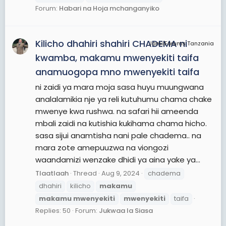
Forum:
Habari na Hoja mchanganyiko
Kilicho dhahiri shahiri CHADEMA ni
JamiiForums Tanzania
kwamba, makamu mwenyekiti taifa
anamuogopa mno mwenyekiti taifa
ni zaidi ya mara moja sasa huyu muungwana
analalamikia nje ya reli kutuhumu chama chake
mwenye kwa rushwa. na safari hii ameenda
mbali zaidi na kutishia kukihama chama hicho.
sasa sijui anamtisha nani pale chadema.. na
mara zote amepuuzwa na viongozi
waandamizi wenzake dhidi ya aina yake ya...
Tlaatlaah
Thread
Aug 9, 2024
chadema
dhahiri
kilicho
makamu
makamu
mwenyekiti
mwenyekiti
taifa
Replies: 50
Forum:
Jukwaa la Siasa