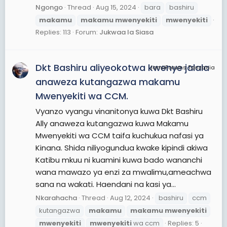
Ngongo
Thread
Aug 15, 2024
bara
bashiru
makamu
makamu
mwenyekiti
mwenyekiti
Replies: 113
Forum:
Jukwaa la Siasa
Dkt Bashiru aliyeokotwa kwenye jalala
JamiiForums Tanzania
anaweza kutangazwa makamu
Mwenyekiti wa CCM.
Vyanzo vyangu vinanitonya kuwa Dkt Bashiru
Ally anaweza kutangazwa kuwa Makamu
Mwenyekiti wa CCM taifa kuchukua nafasi ya
Kinana. Shida niliyogundua kwake kipindi akiwa
Katibu mkuu ni kuamini kuwa bado wananchi
wana mawazo ya enzi za mwalimu,ameachwa
sana na wakati. Haendani na kasi ya...
Nkarahacha
Thread
Aug 12, 2024
bashiru
ccm
kutangazwa
makamu
makamu
mwenyekiti
mwenyekiti
mwenyekiti
wa ccm
Replies: 5