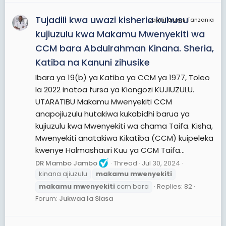
Tujadili kwa uwazi kisheria kuhusu
JamiiForums Tanzania
kujiuzulu kwa Makamu Mwenyekiti wa
CCM bara Abdulrahman Kinana. Sheria,
Katiba na Kanuni zihusike
Ibara ya 19(b) ya Katiba ya CCM ya 1977, Toleo
la 2022 inatoa fursa ya Kiongozi KUJIUZULU.
UTARATIBU Makamu Mwenyekiti CCM
anapojiuzulu hutakiwa kukabidhi barua ya
kujiuzulu kwa Mwenyekiti wa chama Taifa. Kisha,
Mwenyekiti anatakiwa Kikatiba (CCM) kuipeleka
kwenye Halmashauri Kuu ya CCM Taifa...
DR Mambo Jambo
Thread
Jul 30, 2024
kinana ajiuzulu
makamu
mwenyekiti
makamu
mwenyekiti
ccm bara
Replies: 82
Forum:
Jukwaa la Siasa