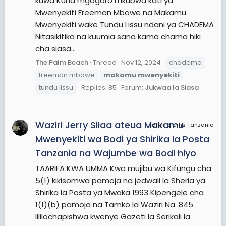
kuwa Kuna mgogoro mkubwa kati ya
Mwenyekiti Freeman Mbowe na Makamu
Mwenyekiti wake Tundu Lissu ndani ya CHADEMA
Nitasikitika na kuumia sana kama chama hiki
cha siasa...
The Palm Beach
Thread
Nov 12, 2024
chadema
freeman mbowe
makamu
mwenyekiti
tundu lissu
Replies: 85
Forum:
Jukwaa la Siasa
Waziri Jerry Silaa ateua Makamu
JamiiForums Tanzania
Mwenyekiti wa Bodi ya Shirika la Posta
Tanzania na Wajumbe wa Bodi hiyo
TAARIFA KWA UMMA Kwa mujibu wa Kifungu cha
5(1) kikisomwa pamoja na jedwali la Sheria ya
Shirika la Posta ya Mwaka 1993 Kipengele cha
1(1)(b) pamoja na Tamko la Waziri Na. 845
lililochapishwa kwenye Gazeti la Serikali la