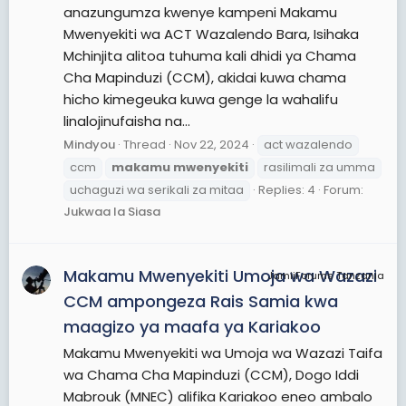
anazungumza kwenye kampeni Makamu
Mwenyekiti wa ACT Wazalendo Bara, Isihaka
Mchinjita alitoa tuhuma kali dhidi ya Chama
Cha Mapinduzi (CCM), akidai kuwa chama
hicho kimegeuka kuwa genge la wahalifu
linalojinufaisha na...
Mindyou
Thread
Nov 22, 2024
act wazalendo
ccm
makamu
mwenyekiti
rasilimali za umma
uchaguzi wa serikali za mitaa
Replies: 4
Forum:
Jukwaa la Siasa
Makamu Mwenyekiti Umoja wa Wazazi
JamiiForums Tanzania
CCM ampongeza Rais Samia kwa
maagizo ya maafa ya Kariakoo
Makamu Mwenyekiti wa Umoja wa Wazazi Taifa
wa Chama Cha Mapinduzi (CCM), Dogo Iddi
Mabrouk (MNEC) alifika Kariakoo eneo ambalo