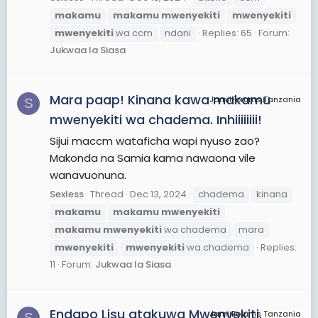
makamu
makamu
mwenyekiti
mwenyekiti
mwenyekiti
wa ccm
ndani
Replies: 65
Forum:
Jukwaa la Siasa
Mara paap! Kinana kawa makamu
JamiiForums Tanzania
S
mwenyekiti wa chadema. Inhiiiiiiii!
Sijui maccm wataficha wapi nyuso zao?
Makonda na Samia kama nawaona vile
wanavuonuna.
Sexless
Thread
Dec 13, 2024
chadema
kinana
makamu
makamu
mwenyekiti
makamu
mwenyekiti
wa chadema
mara
mwenyekiti
mwenyekiti
wa chadema
Replies:
11
Forum:
Jukwaa la Siasa
Endapo Lisu atakuwa Mwenyekiti,
JamiiForums Tanzania
S