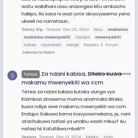
watu walidhani Lissu anaongea kitu ambacho
hakipo, ila sasa ni wazi yote aloyoyasema yana
ukweli na namshauri...
Salary Slip
Thread
Dec 20, 2024
lissu
makamu
makamu
mwenyekiti
mpaka
mwenyekiti
nafasi
nyumbani
wenje
Replies: 3
Forum:
Jukwaa la Siasa
Za ndani kabisa, Biteko kuwa
Tetesi:
JamiiForums Tanzania
S
makamu mwenyekiti wa ccm
Tetesi za ndani kabisa kutoka viunga vya
Kizimkazi zinasema mama anamtaka Biteko
kuwa ndiye awe makamu mwenyekiti wa ccm.
Endapo itakuwa kama inavyosemekana, je, nani
atachukuwa nafasi ya unaibu waziri mkuu? Au
nafasi hii itafultiliwa.mbali??
Sexless
Thread
Dec 13, 2024
biteko
ccm