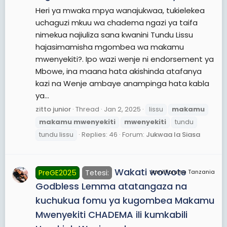
Heri ya mwaka mpya wanajukwaa, tukielekea
uchaguzi mkuu wa chadema ngazi ya taifa
nimekua najiuliza sana kwanini Tundu Lissu
hajasimamisha mgombea wa makamu
mwenyekiti?. Ipo wazi wenje ni endorsement ya
Mbowe, ina maana hata akishinda atafanya
kazi na Wenje ambaye anampinga hata kabla
ya...
zitto junior
Thread
Jan 2, 2025
lissu
makamu
makamu
mwenyekiti
mwenyekiti
tundu
tundu lissu
Replies: 46
Forum:
Jukwaa la Siasa
Wakati wowote
PreGE2025
Tetesi:
JamiiForums Tanzania
Godbless Lemma atatangaza na
kuchukua fomu ya kugombea Makamu
Mwenyekiti CHADEMA ili kumkabili