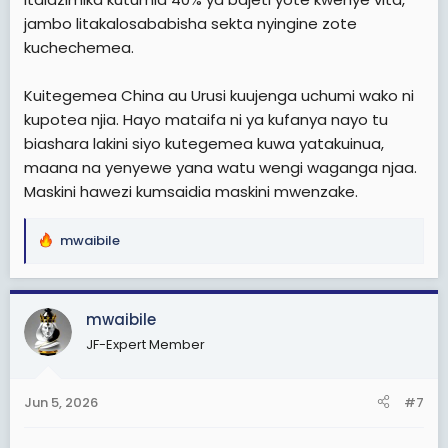
jambo litakalosababisha sekta nyingine zote
kuchechemea.
Kuitegemea China au Urusi kuujenga uchumi wako ni
kupotea njia. Hayo mataifa ni ya kufanya nayo tu
biashara lakini siyo kutegemea kuwa yatakuinua,
maana na yenyewe yana watu wengi waganga njaa.
Maskini hawezi kumsaidia maskini mwenzake.
mwaibile
R
e
a
c
mwaibile
t
JF-Expert Member
i
o
n
Jun 5, 2026
#7
s
: