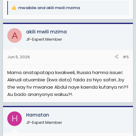
mwaibile
and
akili mwili mzima
R
e
a
c
akili mwili mzima
A
t
JF-Expert Member
i
o
n
Jun 5, 2026
#5
s
:
Mama anatapatapa kwakweli, Russia hamna issue!.
Akirudi atuambie (kwa data) faida za hiyo safari...by
the way hv mwanae Abdul naye kaenda kufanya nn??
Au bado ananyonya wakuu?!.
Hamatan
H
JF-Expert Member