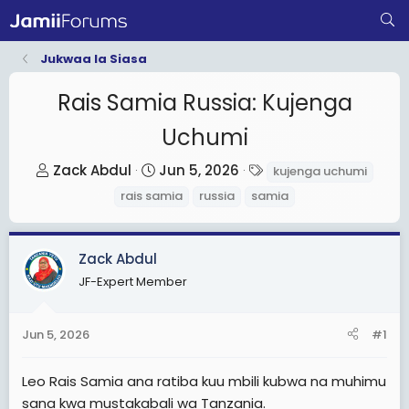
Jukwaa la Siasa
Rais Samia Russia: Kujenga
Uchumi
T
S
T
Zack Abdul
Jun 5, 2026
kujenga uchumi
h
t
a
rais samia
russia
samia
r
a
g
e
r
s
a
t
Zack Abdul
d
d
JF-Expert Member
s
a
t
t
Jun 5, 2026
#1
a
e
r
Leo Rais Samia ana ratiba kuu mbili kubwa na muhimu
t
sana kwa mustakabali wa Tanzania.