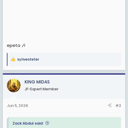
epeta 🎶
sylivesteter
R
e
a
c
KING MIDAS
t
JF-Expert Member
i
o
n
Jun 5, 2026
#2
s
:
Zack Abdul said: