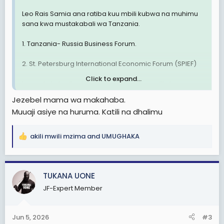
Leo Rais Samia ana ratiba kuu mbili kubwa na muhimu
sana kwa mustakabali wa Tanzania.
1. Tanzania- Russia Business Forum.
2. St. Petersburg International Economic Forum (SPIEF)
Click to expand...
Lengo la kuhudhuria majukwaa hayo mawili ni
kuzitangaza Dira ya Taifa 2050 kwa lengo la kuvutia
Jezebel mama wa makahaba.
uwekezaji zaidi nchini Tanzanian.
Muuaji asiye na huruma. Katili na dhalimu
DJ nipigie Chuki Binafsi kutoka kwa Twanga P
View
attachment 3601455
epeta 🎶
akili mwili mzima
and
UMUGHAKA
R
e
a
c
TUKANA UONE
t
JF-Expert Member
i
o
n
Jun 5, 2026
#3
s