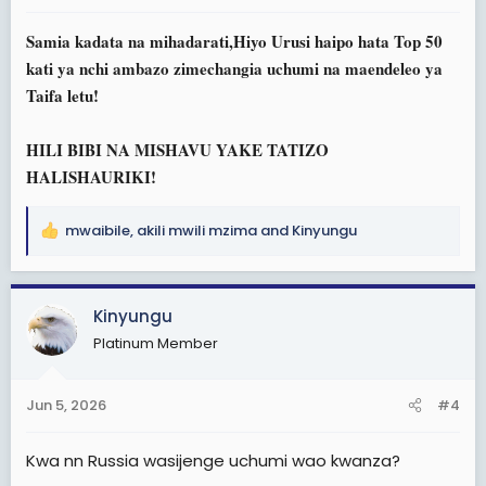
:
Samia kadata na mihadarati,Hiyo Urusi haipo hata Top 50
kati ya nchi ambazo zimechangia uchumi na maendeleo ya
Taifa letu!
HILI BIBI NA MISHAVU YAKE TATIZO
HALISHAURIKI!
mwaibile
,
akili mwili mzima
and
Kinyungu
R
e
a
c
Kinyungu
t
Platinum Member
i
o
n
Jun 5, 2026
#4
s
:
Kwa nn Russia wasijenge uchumi wao kwanza?