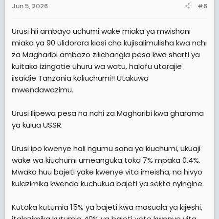
Jun 5, 2026
#6
Urusi hii ambayo uchumi wake miaka ya mwishoni
miaka ya 90 ulidorora kiasi cha kujisalimulisha kwa nchi
za Magharibi ambazo zilichangia pesa kwa sharti ya
kuitaka izingatie uhuru wa watu, halafu utarajie
iisaidie Tanzania koliuchumi!! Utakuwa
mwendawazimu.
Urusi Ilipewa pesa na nchi za Magharibi kwa gharama
ya kuiua USSR.
Urusi ipo kwenye hali ngumu sana ya kiuchumi, ukuaji
wake wa kiuchumi umeanguka toka 7% mpaka 0.4%.
Mwaka huu bajeti yake kwenye vita imeisha, na hivyo
kulazimika kwenda kuchukua bajeti ya sekta nyingine.
Kutoka kutumia 15% ya bajeti kwa masuala ya kijeshi,
italazimika kutumia 40% ya bajeti yote kwenye vita,