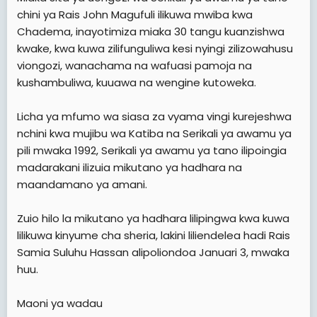
e
chini ya Rais John Magufuli ilikuwa mwiba kwa
r
Chadema, inayotimiza miaka 30 tangu kuanzishwa
kwake, kwa kuwa zilifunguliwa kesi nyingi zilizowahusu
viongozi, wanachama na wafuasi pamoja na
kushambuliwa, kuuawa na wengine kutoweka.
Licha ya mfumo wa siasa za vyama vingi kurejeshwa
nchini kwa mujibu wa Katiba na Serikali ya awamu ya
pili mwaka 1992, Serikali ya awamu ya tano ilipoingia
madarakani ilizuia mikutano ya hadhara na
maandamano ya amani.
Zuio hilo la mikutano ya hadhara lilipingwa kwa kuwa
lilikuwa kinyume cha sheria, lakini liliendelea hadi Rais
Samia Suluhu Hassan alipoliondoa Januari 3, mwaka
huu.
Maoni ya wadau