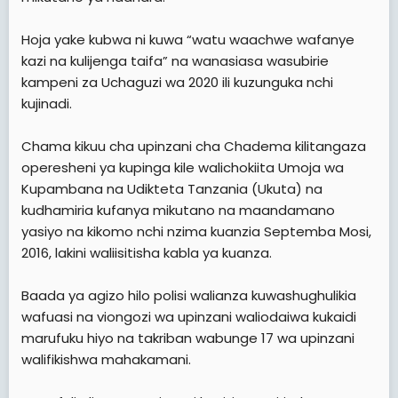
Hoja yake kubwa ni kuwa “watu waachwe wafanye
kazi na kulijenga taifa” na wanasiasa wasubirie
kampeni za Uchaguzi wa 2020 ili kuzunguka nchi
kujinadi.
Chama kikuu cha upinzani cha Chadema kilitangaza
operesheni ya kupinga kile walichokiita Umoja wa
Kupambana na Udikteta Tanzania (Ukuta) na
kudhamiria kufanya mikutano na maandamano
yasiyo na kikomo nchi nzima kuanzia Septemba Mosi,
2016, lakini waliisitisha kabla ya kuanza.
Baada ya agizo hilo polisi walianza kuwashughulikia
wafuasi na viongozi wa upinzani waliodaiwa kukaidi
marufuku hiyo na takriban wabunge 17 wa upinzani
walifikishwa mahakamani.