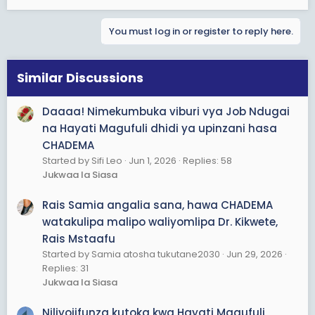
e
a
You must log in or register to reply here.
c
t
i
o
Similar Discussions
n
s
Daaaa! Nimekumbuka viburi vya Job Ndugai
:
na Hayati Magufuli dhidi ya upinzani hasa
CHADEMA
Started by Sifi Leo
Jun 1, 2026
Replies: 58
Jukwaa la Siasa
Rais Samia angalia sana, hawa CHADEMA
watakulipa malipo waliyomlipa Dr. Kikwete,
Rais Mstaafu
Started by Samia atosha tukutane2030
Jun 29, 2026
Replies: 31
Jukwaa la Siasa
Niliyojifunza kutoka kwa Hayati Magufuli