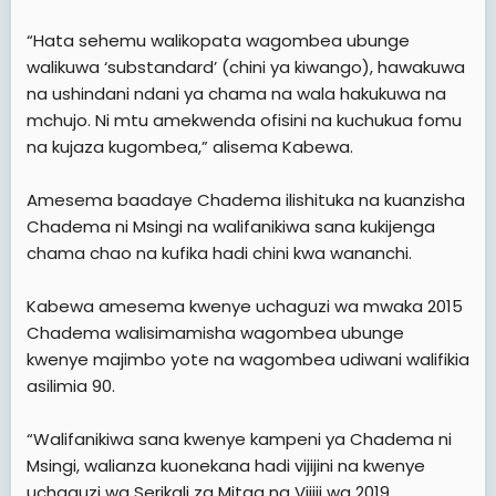
“Hata sehemu walikopata wagombea ubunge
walikuwa ‘substandard’ (chini ya kiwango), hawakuwa
na ushindani ndani ya chama na wala hakukuwa na
mchujo. Ni mtu amekwenda ofisini na kuchukua fomu
na kujaza kugombea,” alisema Kabewa.
Amesema baadaye Chadema ilishituka na kuanzisha
Chadema ni Msingi na walifanikiwa sana kukijenga
chama chao na kufika hadi chini kwa wananchi.
Kabewa amesema kwenye uchaguzi wa mwaka 2015
Chadema walisimamisha wagombea ubunge
kwenye majimbo yote na wagombea udiwani walifikia
asilimia 90.
“Walifanikiwa sana kwenye kampeni ya Chadema ni
Msingi, walianza kuonekana hadi vijijini na kwenye
uchaguzi wa Serikali za Mitaa na Vijiji wa 2019