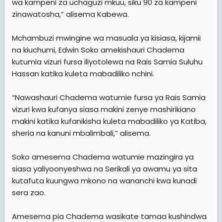
wa kampeni za uchaguzi mkuu, siku 90 za kampeni
zinawatosha,” alisema Kabewa.
Mchambuzi mwingine wa masuala ya kisiasa, kijamii
na kiuchumi, Edwin Soko amekishauri Chadema
kutumia vizuri fursa iliyotolewa na Rais Samia Suluhu
Hassan katika kuleta mabadiliko nchini.
“Nawashauri Chadema watumie fursa ya Rais Samia
vizuri kwa kufanya siasa makini zenye mashirikiano
makini katika kufanikisha kuleta mabadiliko ya Katiba,
sheria na kanuni mbalimbali,” alisema.
Soko amesema Chadema watumie mazingira ya
siasa yaliyoonyeshwa na Serikali ya awamu ya sita
kutafuta kuungwa mkono na wananchi kwa kunadi
sera zao.
Amesema pia Chadema wasikate tamaa kushindwa