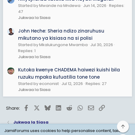
Started by Mwande na Mndewa
Jun 14, 2026
Replies:
47
Jukwaa la Siasa
John Heche: Sheria ndizo zinaruhusu
mikutano ya kisiasa na si polisi
Started by Mkalukungone Mwamba
Jul 30, 2026
Replies: 1
Jukwaa la Siasa
Kutoka kwenye CHADEMA haiwezi kuishi bila
ruzuku mpaka kufuatilia tone tone
Started by econonist
Jul 12, 2026
Replies: 27
Jukwaa la Siasa
Facebook
X
Bluesky
LinkedIn
Reddit
WhatsApp
Email
Link
Share:
Jukwaa la Siasa
Top
JamiiForums uses cookies to help personalise content, tailor