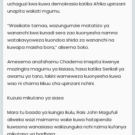
uchaguzi kwa kuwa demokrasia katika Afrika upinzani
unapita wakati mgumu.
“Wasikate tamaa, wazungumzie matatizo ya
wananchi kwa kunadi sera zao kuonyesha namna
watakavyoweza kuondoa shida za wananchi na
kuwapa maisha bora,” alisema Soko.
Amesema anafahamu Chadema imepita kwenye
mazingira magumu ya kisiasa, hasa katika Serikali ya
awamu ya tano, lakini wameweza kuonyesha kuwa
wao ni chama kikuu cha upinzani nchini.
Kuzuia mikutano ya siasa
Mara tu baada ya kuingia Ikulu, Rais John Magufuli
aliweka wazi msimamo wake kuwa hatapenda
kuwaona wanasiasa wakizunguka nchi nzima kufanya
mikutano ya hadhara.