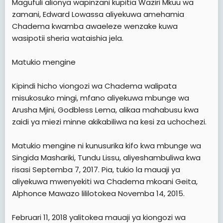
Magufuli alionya wapinzani kupitia Waziri Mkuu wa
zamani, Edward Lowassa aliyekuwa amehamia
Chadema kwamba awaeleze wenzake kuwa
wasipotii sheria wataishia jela.
Matukio mengine
Kipindi hicho viongozi wa Chadema walipata
misukosuko mingi, mfano aliyekuwa mbunge wa
Arusha Mjini, Godbless Lema, alikaa mahabusu kwa
zaidi ya miezi minne akikabiliwa na kesi za uchochezi.
Matukio mengine ni kunusurika kifo kwa mbunge wa
Singida Mashariki, Tundu Lissu, aliyeshambuliwa kwa
risasi Septemba 7, 2017. Pia, tukio la mauaji ya
aliyekuwa mwenyekiti wa Chadema mkoani Geita,
Alphonce Mawazo lililotokea Novemba 14, 2015.
Februari 11, 2018 yalitokea mauaji ya kiongozi wa