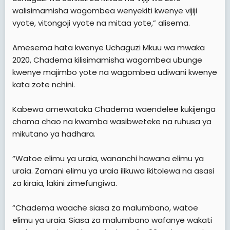
walisimamisha wagombea wenyekiti kwenye vijiji
vyote, vitongoji vyote na mitaa yote,” alisema.
Amesema hata kwenye Uchaguzi Mkuu wa mwaka
2020, Chadema kilisimamisha wagombea ubunge
kwenye majimbo yote na wagombea udiwani kwenye
kata zote nchini.
Kabewa amewataka Chadema waendelee kukijenga
chama chao na kwamba wasibweteke na ruhusa ya
mikutano ya hadhara.
“Watoe elimu ya uraia, wananchi hawana elimu ya
uraia. Zamani elimu ya uraia ilikuwa ikitolewa na asasi
za kiraia, lakini zimefungiwa.
“Chadema waache siasa za malumbano, watoe
elimu ya uraia. Siasa za malumbano wafanye wakati