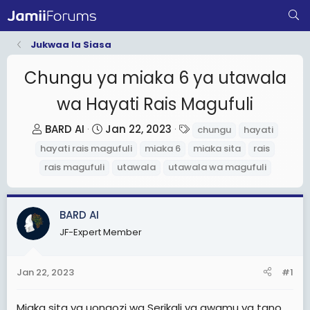
Jukwaa la Siasa
Chungu ya miaka 6 ya utawala
wa Hayati Rais Magufuli
T
S
T
BARD AI
Jan 22, 2023
chungu
hayati
h
t
a
hayati rais magufuli
miaka 6
miaka sita
rais
r
a
g
rais magufuli
utawala
utawala wa magufuli
e
r
s
a
t
d
d
BARD AI
s
a
JF-Expert Member
t
t
a
e
Jan 22, 2023
#1
r
t
Miaka sita ya uongozi wa Serikali ya awamu ya tano