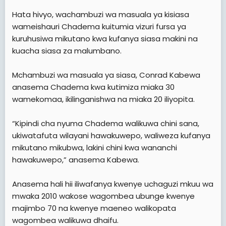
Hata hivyo, wachambuzi wa masuala ya kisiasa
wameishauri Chadema kuitumia vizuri fursa ya
kuruhusiwa mikutano kwa kufanya siasa makini na
kuacha siasa za malumbano.
Mchambuzi wa masuala ya siasa, Conrad Kabewa
anasema Chadema kwa kutimiza miaka 30
wamekomaa, ikilinganishwa na miaka 20 iliyopita.
“Kipindi cha nyuma Chadema walikuwa chini sana,
ukiwatafuta wilayani hawakuwepo, waliweza kufanya
mikutano mikubwa, lakini chini kwa wananchi
hawakuwepo,” anasema Kabewa.
Anasema hali hii iliwafanya kwenye uchaguzi mkuu wa
mwaka 2010 wakose wagombea ubunge kwenye
majimbo 70 na kwenye maeneo walikopata
wagombea walikuwa dhaifu.