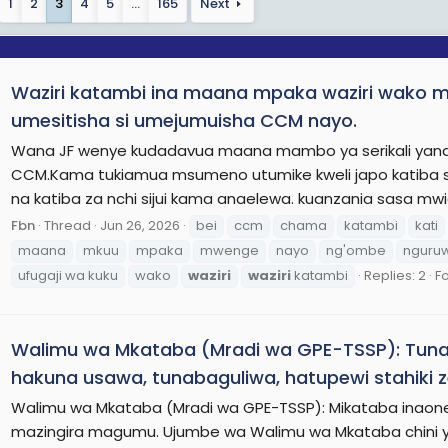
1
2
3
4
5
…
165
Next
Waziri katambi ina maana mpaka waziri wako 
umesitisha si umejumuisha CCM nayo.
Wana JF wenye kudadavua maana mambo ya serikali yana
CCM.Kama tukiamua msumeno utumike kweli japo katiba si
na katiba za nchi sijui kama anaelewa. kuanzania sasa 
Fbn
Thread
Jun 26, 2026
bei
ccm
chama
katambi
kati
maana
mkuu
mpaka
mwenge
nayo
ng'ombe
nguru
ufugaji wa kuku
wako
waziri
waziri
katambi
Replies: 2
F
Walimu wa Mkataba (Mradi wa GPE-TSSP): Tuna
hakuna usawa, tunabaguliwa, hatupewi stahiki 
Walimu wa Mkataba (Mradi wa GPE-TSSP): Mikataba inaones
mazingira magumu. Ujumbe wa Walimu wa Mkataba chini ya