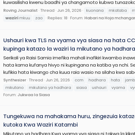
kuwasilisha kwenu baadhi ya changamoto kubwa tunazokabil
Roving Journalist
Thread
Jun 26, 2026
kuonana
mkataba
m
waziri
mkuu
zao
Replies: 18
Forum:
Habari na Hoja mchanga
Ushauri kwa TLS na vyama vya siasa na hata 
kupinga katazo la waziri la mikutano ya hadhara
Serikali ya Raisi Samia imefika mahali inafikiri kwamba ina
hata kama kufanya hivyo ni kupingana na katiba ya nchi. Se
kufikia hata kiwango cha kuua raia wasio na silaha kwa saba
Synthesizer
Thread
Jun 26, 2026
ccm
hadhara
hata
jam
mikutano
mikutano ya hadhara
siasa
ushauri
vyama
vy
Forum:
Jukwaa la Siasa
Tungekuwa na mahakama huru, zingezuia kataz
kutoka Kwa Waziri Katambi
Mikutano ya hadhara Kwa vyama vya siasa ni takwa la kikat