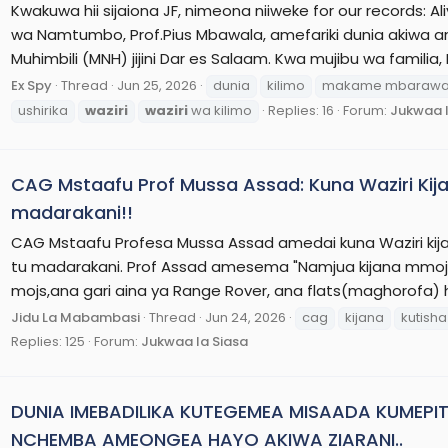
Kwakuwa hii sijaiona JF, nimeona niiweke for our records: A
wa Namtumbo, Prof.Pius Mbawala, amefariki dunia akiwa an
Muhimbili (MNH) jijini Dar es Salaam. Kwa mujibu wa familia, 
Ex Spy
Thread
Jun 25, 2026
dunia
kilimo
makame mbaraw
ushirika
waziri
waziri
wa kilimo
Replies: 16
Forum:
Jukwaa l
CAG Mstaafu Prof Mussa Assad: Kuna Waziri Kij
madarakani!!
CAG Mstaafu Profesa Mussa Assad amedai kuna Waziri kijan
tu madarakani. Prof Assad amesema "Namjua kijana mmoja W
mojs,ana gari aina ya Range Rover, ana flats(maghorofa) 
Jidu La Mabambasi
Thread
Jun 24, 2026
cag
kijana
kutisha
Replies: 125
Forum:
Jukwaa la Siasa
DUNIA IMEBADILIKA KUTEGEMEA MISAADA KUMEP
NCHEMBA AMEONGEA HAYO AKIWA ZIARANI..