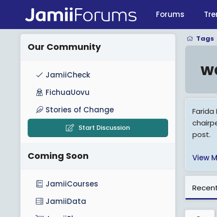
Forums
Tre
Tags
Our Community
wa
JamiiCheck
FichuaUovu
Stories of Change
Farida
chairp
Start Discussion
post.
Coming Soon
View M
JamiiCourses
Recent
JamiiData