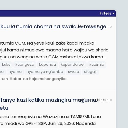
Filters
mkuu kutumia chama na swala la mwenge
JamiiForums Tanzania
tumia CCM. Na yeye kauli zake kadai mpaka
jui kama ni muelewa maana hata wajibu wa sheria
mwiguru na wengine wote CCM mshakatazwa kama...
kuku
kuongeza
kupanda
kupanda bei
kutumia
we
nyama
nyama ya ng'ombe
swala
ufugaji
orum:
Habari na Hoja mchanganyiko
fanya kazi katika mazingira magumu,
JamiiForums Tanzania
zetu
ha tumeajiriwa na Wazazi na si TAMISEMI, tuna
 mradi wa GPE-TSSP, Juni 26, 2026: Napenda