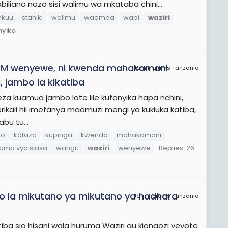
iana nazo sisi walimu wa mkataba chini...
kuu
stahiki
walimu
waomba
wapi
waziri
nyiko
CCM wenyewe, ni kwenda mahakamani
JamiiForums Tanzania
, jambo la kikatiba
weza kuamua jambo lote lile kufanyika hapa nchini,
rikali hii imefanya maamuzi mengi ya kukiuka katiba,
bu tu...
bo
katazo
kupinga
kwenda
mahakamani
ama vya siasa
wangu
waziri
wenyewe
Replies: 26
o la mikutano ya mikutano ya hadhara
JamiiForums Tanzania
iba sio hisani wala huruma Waziri au kiongozi yeyote