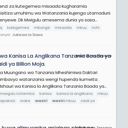
 enzi za kutegemea misaada kugharamia
isisitiza umuhimu wa Watanzania kujenga utamaduni
enyewe. Dk Mwigulu amesema dunia ya sasa...
aq
kutegemea
mbunge
misaada
mkuu
nchi
Forum:
Jukwaa la Siasa
wa Kanisa La Anglikana Tanzania Baada ya
JamiiForums Tanzania
i ya Billion Moja.
ya Muungano wa Tanzania Mheshimiwa Daktari
mbavyo watanzania wengi hupenda kumwita .
auri wa Kanisa la Anglikana Tanzania Baada ya...
 mwigulu nchemba
kanisa
kanisa la anglikana
mkuu
apakazi
wake
waziri
waziri
mkuu
zaidi ya
p kuwa alimuomba apiginae picha na
JamiiForums Tanzania