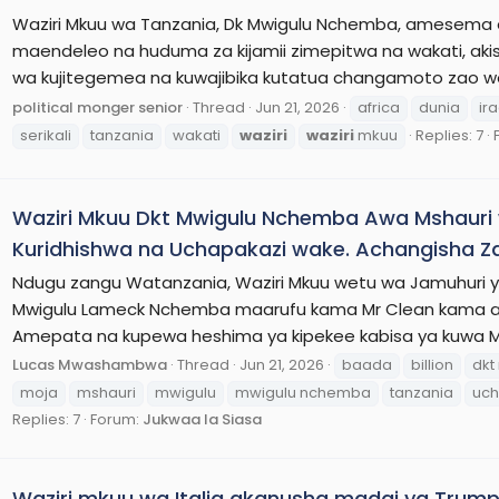
Waziri Mkuu wa Tanzania, Dk Mwigulu Nchemba, amesema
maendeleo na huduma za kijamii zimepitwa na wakati, ak
wa kujitegemea na kuwajibika kutatua changamoto zao w
political monger senior
Thread
Jun 21, 2026
africa
dunia
ir
serikali
tanzania
wakati
waziri
waziri
mkuu
Replies: 7
Waziri Mkuu Dkt Mwigulu Nchemba Awa Mshauri 
Kuridhishwa na Uchapakazi wake. Achangisha Zaid
Ndugu zangu Watanzania, Waziri Mkuu wetu wa Jamuhuri 
Mwigulu Lameck Nchemba maarufu kama Mr Clean kama a
Amepata na kupewa heshima ya kipekee kabisa ya kuwa Msh
Lucas Mwashambwa
Thread
Jun 21, 2026
baada
billion
dkt
moja
mshauri
mwigulu
mwigulu nchemba
tanzania
uch
Replies: 7
Forum:
Jukwaa la Siasa
Waziri mkuu wa Italia akanusha madai ya Trum