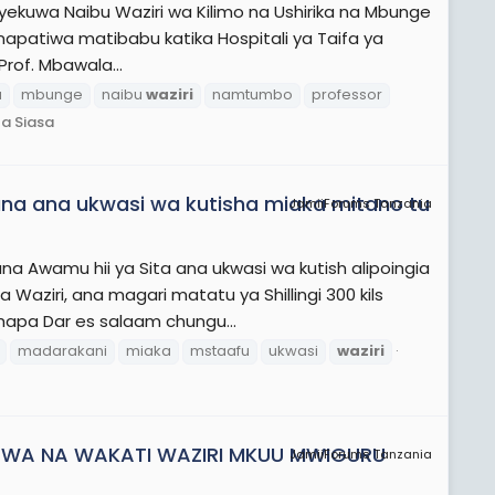
liyekuwa Naibu Waziri wa Kilimo na Ushirika na Mbunge
apatiwa matibabu katika Hospitali ya Taifa ya
Prof. Mbawala...
a
mbunge
naibu
waziri
namtumbo
professor
a Siasa
ana ana ukwasi wa kutisha miaka mitano tu
JamiiForums Tanzania
a Awamu hii ya Sita ana ukwasi wa kutish alipoingia
aziri, ana magari matatu ya Shillingi 300 kils
hapa Dar es salaam chungu...
madarakani
miaka
mstaafu
ukwasi
waziri
ITWA NA WAKATI WAZIRI MKUU MWIGURU
JamiiForums Tanzania