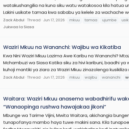
watakushangilia na kuna siku watu watakosoa kila hatua u
Lakini usikate tamaa kwa sababu ya kelele za wachache w
Zack Abdul
Thread
Jun 17, 2026
mkuu
tamaa
ujumbe
usi
Jukwaa la Siasa
Waziri Mkuu na Wananchi: Wajibu wa Kikatiba
Kwa Nini Waziri Mkuu Lazima Awe Karibu na Wananchi? Mt
Mchambuzi wa Siasa Katika siku za hivi karibuni, baadhi 
kuhoji mantiki ya ziara za Waziri Mkuu zinazolenga kusikiliza 
Zack Abdul
Thread
Jun 17, 2026
mkuu
wajibu
wananchi
w
Waitara: Waziri Mkuu anasema wabadhirifu wa
“Wanaopinga rushwa hawajakaa jikoni”
Mbunge wa Tarime Vijini, Mwita Waitara, akichangia bungen
tunapofanya mambo haya tuwe makini sana. Kila tunapoe