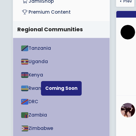
JamiiShop
Prev
Premium Content
Regional Communities
Tanzania
Uganda
Kenya
Rwanda
Coming Soon
DRC
Zambia
Zimbabwe