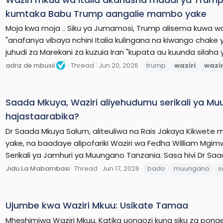
kumtaka Babu Trump aangalie mambo yake
Moja kwa moja .. Siku ya Jumamosi, Trump alisema kuwa 
"anafanya vibaya nchini Italia kulingana na kiwango chak
juhudi za Marekani za kuzuia Iran "kupata au kuunda silaha y
adriz de mbusii
Thread
Jun 20, 2026
trump
waziri
wazir
Saada Mkuya, Waziri aliyehudumu serikali ya Mu
hajastaarabika?
Dr Saada Mkuya Salum, aliteuliwa na Rais Jakaya Kikwete m
yake, na baadaye alipofariki Waziri wa Fedha William Mgim
Serikali ya Jamhuri ya Muungano Tanzania. Sasa hivi Dr Saa
Jidu La Mabambasi
Thread
Jun 17, 2026
bado
muungano
s
Ujumbe kwa Waziri Mkuu: Usikate Tamaa
Mheshimiwa Waziri Mkuu, Katika uongozi kuna siku za ponge