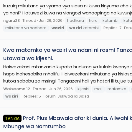
kuzuiq mikutano ya vyama vya siasa ni kuwa kinyume cha 
ya nani? Hatuwezi kuwa na viongozi wanaopinga na kuvunja 
ngara23
Thread
Jun 26, 2026
hadhara
huru
katambi
kat
mikutano ya hadhara
waziri
waziri
katambi
Replies: 7
For
Kwa matamko ya waziri wa ndani ni rasmi Tanz
utawala wa kijeshi.
Haiwezekani mtanzania kupata huduma ya kulala kwenye n
hapo inahesabika mhalifu. Haiwezekani mikutano ya kisiasa
kutoa sababu za msingi. Tangazeni hali ya hatari ili tujue
Wakusoma 12
Thread
Jun 26, 2026
kijeshi
maji
matamko
waziri
Replies: 5
Forum:
Jukwaa la Siasa
Prof. Pius Mbawala afariki dunia. Aliwahi
TANZIA
Mbunge wa Namtumbo