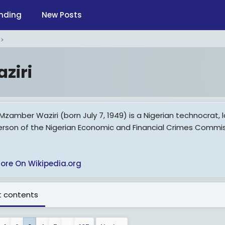
nding
New Posts
ziri
 Mzamber Waziri (born July 7, 1949) is a Nigerian technocrat
erson of the Nigerian Economic and Financial Crimes Commi
ore On Wikipedia.org
 contents