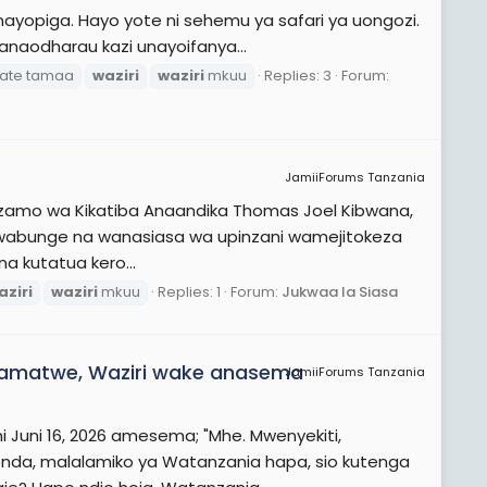
nayopiga. Hayo yote ni sehemu ya safari ya uongozi.
anaodharau kazi unayoifanya...
kate tamaa
waziri
waziri
mkuu
Replies: 3
Forum:
JamiiForums Tanzania
azamo wa Kikatiba Anaandika Thomas Joel Kibwana,
ya wabunge na wanasiasa wa upinzani wamejitokeza
na kutatua kero...
aziri
waziri
mkuu
Replies: 1
Forum:
Jukwaa la Siasa
kamatwe, Waziri wake anasema
JamiiForums Tanzania
i Juni 16, 2026 amesema; "Mhe. Mwenyekiti,
nda, malalamiko ya Watanzania hapa, sio kutenga