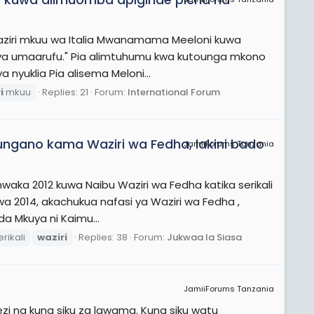
waziri mkuu wa Italia Mwanamama Meeloni kuwa
e ya umaarufu." Pia alimtuhumu kwa kutounga mkono
a nyuklia Pia alisema Meloni...
i
mkuu
Replies: 21
Forum:
International Forum
ungano kama Waziri wa Fedha, lakini bado
JamiiForums Tanzania
waka 2012 kuwa Naibu Waziri wa Fedha katika serikali
wa 2014, akachukua nafasi ya Waziri wa Fedha ,
da Mkuya ni Kaimu...
erikali
waziri
Replies: 38
Forum:
Jukwaa la Siasa
JamiiForums Tanzania
zi na kuna siku za lawama. Kuna siku watu