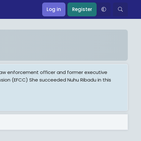
Log in
Register
, law enforcement officer and former executive
ssion (EFCC) She succeeded Nuhu Ribadu in this