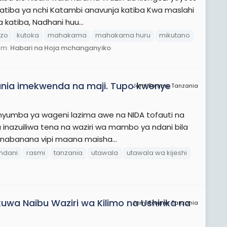
katiba ya nchi Katambi anavunja katiba Kwa maslahi
katiba, Nadhani huu...
azo
kutoka
mahakama
mahakama huru
mikutano
um:
Habari na Hoja mchanganyiko
ania imekwenda na maji. Tupo kwenye
JamiiForums Tanzania
yumba ya wageni lazima awe na NIDA tofauti na
 inazuiliwa tena na waziri wa mambo ya ndani bila
 tunabanana vipi maana maisha...
ndani
rasmi
tanzania
utawala
utawala wa kijeshi
 kuwa Naibu Waziri wa Kilimo na Ushirika na
JamiiForums Tanzania