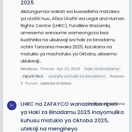
2025
Akizungumza wakati wa kuwasilisha matokeo
ya utafiti huo, Afisa Utafiti wa Legal and Human
Rights Centre (LHRC), Fundikira Wazambi,
amesema wanaume wameongoza kwa
kuathirika na ukiukwaji wa haki za binadamu
nchini Tanzania mwaka 2025, kutokana na
matukio ya machafuko ya Oktoba, ukiwemo
ukiukwaji...
Mindyou
Thread
Apr 20, 2026
haki za binadamu
ripoti
lhrc
uvunjifu wa haki za binadamu
Replies:
0
Forum:
Jukwaa la Siasa
LHRC na ZAFAYCO wanazindua ripoti
JamiiForums Tanzania
N
ya Haki za Binadamu 2025 inayomulika
kuhusu matukio ya Oktoba 2025,
utekaji na mengineyo