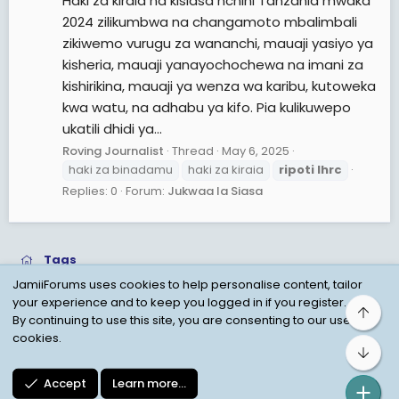
Haki za kiraia na kisiasa nchini Tanzania mwaka
2024 zilikumbwa na changamoto mbalimbali
zikiwemo vurugu za wananchi, mauaji yasiyo ya
kisheria, mauaji yanayochochewa na imani za
kishirikina, mauaji ya wenza wa karibu, kutoweka
kwa watu, na adhabu ya kifo. Pia kulikuwepo
ukatili dhidi ya...
Roving Journalist
Thread
May 6, 2025
haki za binadamu
haki za kiraia
ripoti
lhrc
Replies: 0
Forum:
Jukwaa la Siasa
Tags
JamiiForums uses cookies to help personalise content, tailor
your experience and to keep you logged in if you register.
Top
Child Protection Policy
Personal Data Protection
By continuing to use this site, you are consenting to our use of
cookies.
Contact us
Terms
Privacy Policy
Help
Bot
Accept
Learn more…