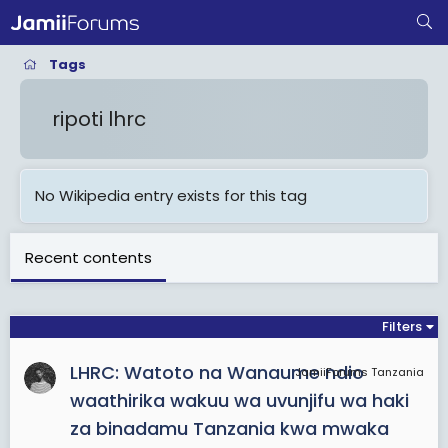
Tags
ripoti lhrc
No Wikipedia entry exists for this tag
Recent contents
Filters
LHRC: Watoto na Wanaume ndio
JamiiForums Tanzania
waathirika wakuu wa uvunjifu wa haki
za binadamu Tanzania kwa mwaka