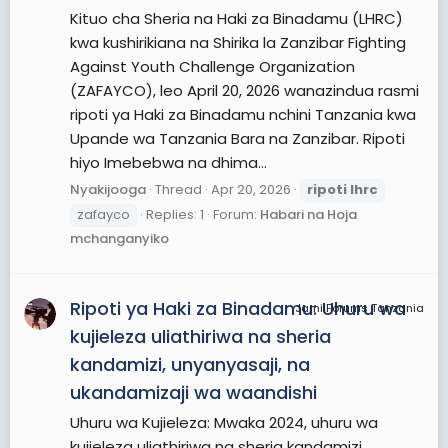
Kituo cha Sheria na Haki za Binadamu (LHRC)
kwa kushirikiana na Shirika la Zanzibar Fighting
Against Youth Challenge Organization
(ZAFAYCO), leo April 20, 2026 wanazindua rasmi
ripoti ya Haki za Binadamu nchini Tanzania kwa
Upande wa Tanzania Bara na Zanzibar. Ripoti
hiyo Imebebwa na dhima...
Nyakijooga
Thread
Apr 20, 2026
ripoti
lhrc
zafayco
Replies: 1
Forum:
Habari na Hoja
mchanganyiko
Ripoti ya Haki za Binadamu: Uhuru wa
JamiiForums Tanzania
kujieleza uliathiriwa na sheria
kandamizi, unyanyasaji, na
ukandamizaji wa waandishi
Uhuru wa Kujieleza: Mwaka 2024, uhuru wa
kujieleza uliathiriwa na sheria kandamizi,