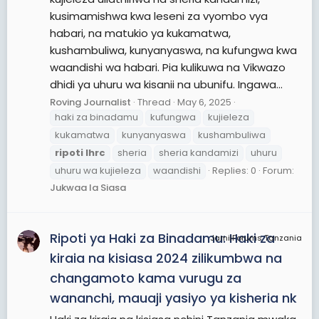
kusimamishwa kwa leseni za vyombo vya
habari, na matukio ya kukamatwa,
kushambuliwa, kunyanyaswa, na kufungwa kwa
waandishi wa habari. Pia kulikuwa na Vikwazo
dhidi ya uhuru wa kisanii na ubunifu. Ingawa...
Roving Journalist
Thread
May 6, 2025
haki za binadamu
kufungwa
kujieleza
kukamatwa
kunyanyaswa
kushambuliwa
ripoti
lhrc
sheria
sheria kandamizi
uhuru
uhuru wa kujieleza
waandishi
Replies: 0
Forum:
Jukwaa la Siasa
Ripoti ya Haki za Binadamu: Haki za
JamiiForums Tanzania
kiraia na kisiasa 2024 zilikumbwa na
changamoto kama vurugu za
wananchi, mauaji yasiyo ya kisheria nk