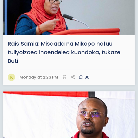
Rais Samia: Misaada na Mikopo nafuu
tuliyoizoea inaendelea kuondoka, tukaze
Buti
Monday at 2:23 PM
96
K