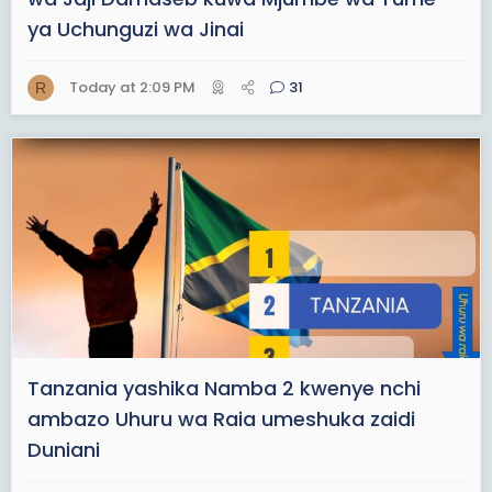
ya Uchunguzi wa Jinai
Today at 2:09 PM
31
R
Tanzania yashika Namba 2 kwenye nchi
ambazo Uhuru wa Raia umeshuka zaidi
Duniani