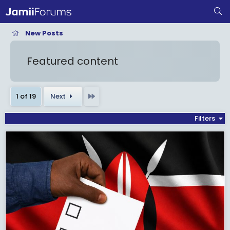
New Posts
Featured content
Last
1 of 19
Next
Filters