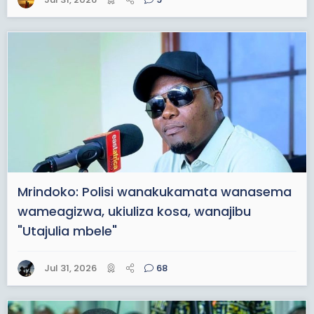
Mrindoko: Polisi wanakukamata wanasema
wameagizwa, ukiuliza kosa, wanajibu
"Utajulia mbele"
Jul 31, 2026
68