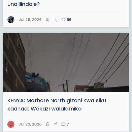
unajilindaje?
Jul 28, 2026
56
KENYA: Mathare North gizani kwa siku
kadhaa; Wakazi walalamika
Jul 29, 2026
7
O