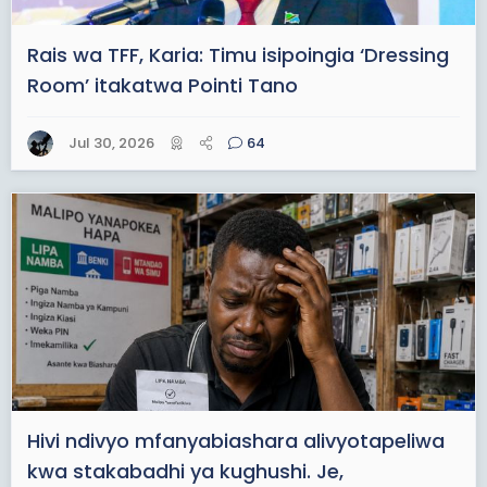
Rais wa TFF, Karia: Timu isipoingia ‘Dressing
Room’ itakatwa Pointi Tano
Jul 30, 2026
64
Hivi ndivyo mfanyabiashara alivyotapeliwa
kwa stakabadhi ya kughushi. Je,