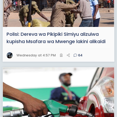
Polisi: Dereva wa Pikipiki Simiyu alizuiwa
kupisha Msafara wa Mwenge lakini alikaidi
Wednesday at 4:57 PM
64