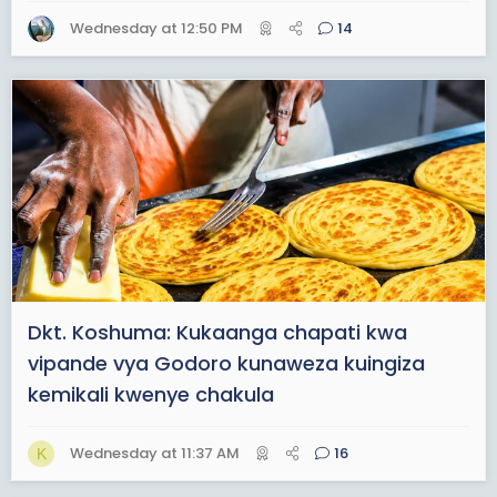
Wednesday at 12:50 PM
14
Dkt. Koshuma: Kukaanga chapati kwa
vipande vya Godoro kunaweza kuingiza
kemikali kwenye chakula
Wednesday at 11:37 AM
16
K