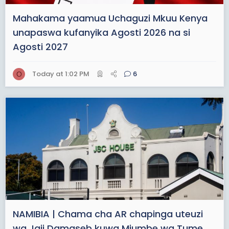
Mahakama yaamua Uchaguzi Mkuu Kenya
unapaswa kufanyika Agosti 2026 na si
Agosti 2027
Today at 1:02 PM
6
O
NAMIBIA | Chama cha AR chapinga uteuzi
wa Jaji Damaseb kuwa Mjumbe wa Tume