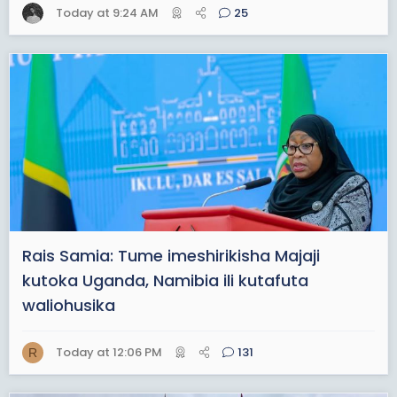
Today at 9:24 AM
25
Rais Samia: Tume imeshirikisha Majaji
kutoka Uganda, Namibia ili kutafuta
waliohusika
Today at 12:06 PM
131
R