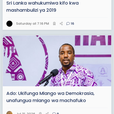
Sri Lanka wahukumiwa kifo kwa
mashambulizi ya 2019
Saturday at 7:16 PM
16
Ado: Ukifunga Mlango wa Demokrasia,
unafungua mlango wa machafuko
Jul 31, 2026
9