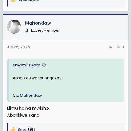
R
e
a
c
Mahondaw
t
JF-Expert Member
i
o
n
Jul 26, 2026
#13
s
:
Smart911 said:
Ahsante kwa muongozo...
Cc:
Mahondaw
Elimu haina mwisho.
Abarikiwe sana
Smart911