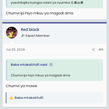
yasohitajika kuingia ndani ya nyumba.💪🏿🙏🏿
Chumvi ipi hiyo mkuu ya magadi ama
Red black
JF-Expert Member
Jul 25, 2026
#9
Baba mtakatifu91 said:
Chumvi ipi hiyo mkuu ya magadi ama
Chumvi ya mawe
Baba mtakatifu91
R
e