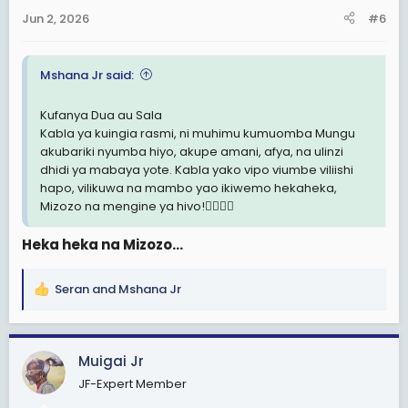
Ingia kila Chumba, shika ukuta huku ukinena yale
n
Jun 2, 2026
#6
unayotamani yakutokee ktk maisha ya Makazi mapya!
s
Mf: Amani na Upendo vitawale Mahali Hapa, Makazi
:
haya, Nyumba, nipate Mke/Mume mwema nikiwa Hapa,
Mshana Jr said:
nipate Mtoto/Watoto wema... hii, Kaya hii...Lengo ni kuwa
na Makazi mapya ya utulivu na Amani.
Kufanya Dua au Sala
Ni muhimu kuyajua haya MwanaJF
Kabla ya kuingia rasmi, ni muhimu kumuomba Mungu
akubariki nyumba hiyo, akupe amani, afya, na ulinzi
dhidi ya mabaya yote. Kabla yako vipo viumbe viliishi
hapo, vilikuwa na mambo yao ikiwemo hekaheka,
Mizozo na mengine ya hivo!👌🏿🙏🏿
Heka heka na Mizozo...
Seran
and
Mshana Jr
R
e
a
c
Muigai Jr
t
JF-Expert Member
i
o