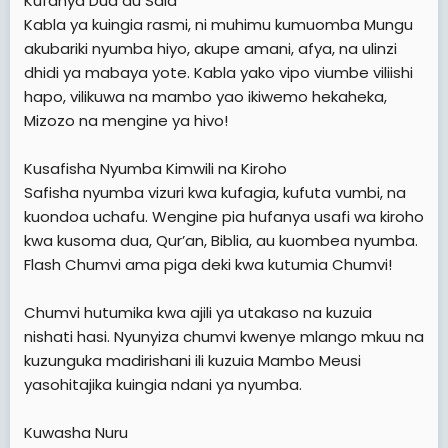
Kufanya Dua au Sala
Kabla ya kuingia rasmi, ni muhimu kumuomba Mungu
akubariki nyumba hiyo, akupe amani, afya, na ulinzi
dhidi ya mabaya yote. Kabla yako vipo viumbe viliishi
hapo, vilikuwa na mambo yao ikiwemo hekaheka,
Mizozo na mengine ya hivo!
Kusafisha Nyumba Kimwili na Kiroho
Safisha nyumba vizuri kwa kufagia, kufuta vumbi, na
kuondoa uchafu. Wengine pia hufanya usafi wa kiroho
kwa kusoma dua, Qur’an, Biblia, au kuombea nyumba.
Flash Chumvi ama piga deki kwa kutumia Chumvi!
Chumvi hutumika kwa ajili ya utakaso na kuzuia
nishati hasi. Nyunyiza chumvi kwenye mlango mkuu na
kuzunguka madirishani ili kuzuia Mambo Meusi
yasohitajika kuingia ndani ya nyumba.
Kuwasha Nuru