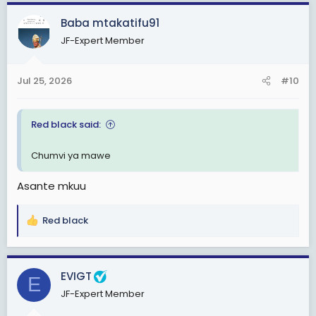
a
c
Baba mtakatifu91
t
JF-Expert Member
i
o
n
Jul 25, 2026
#10
s
:
Red black said:
Chumvi ya mawe
Asante mkuu
Red black
R
e
a
c
EVIGT
E
t
JF-Expert Member
i
o