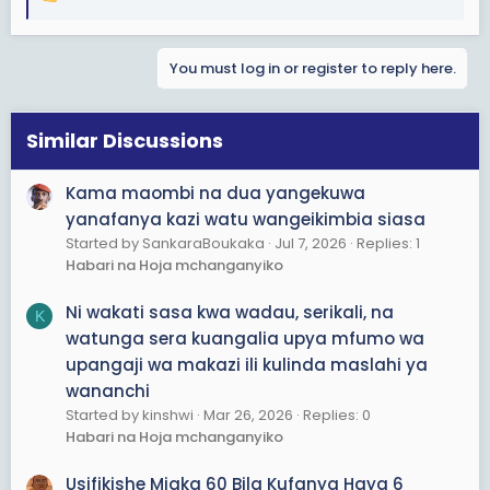
R
e
a
You must log in or register to reply here.
c
t
i
o
Similar Discussions
n
s
Kama maombi na dua yangekuwa
:
yanafanya kazi watu wangeikimbia siasa
Started by SankaraBoukaka
Jul 7, 2026
Replies: 1
Habari na Hoja mchanganyiko
Ni wakati sasa kwa wadau, serikali, na
K
watunga sera kuangalia upya mfumo wa
upangaji wa makazi ili kulinda maslahi ya
wananchi
Started by kinshwi
Mar 26, 2026
Replies: 0
Habari na Hoja mchanganyiko
Usifikishe Miaka 60 Bila Kufanya Haya 6