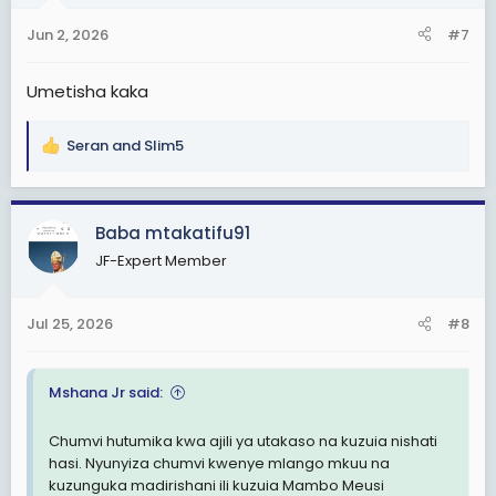
n
Jun 2, 2026
#7
s
:
Umetisha kaka
Seran
and
Slim5
R
e
a
c
Baba mtakatifu91
t
JF-Expert Member
i
o
n
Jul 25, 2026
#8
s
:
Mshana Jr said:
Chumvi hutumika kwa ajili ya utakaso na kuzuia nishati
hasi. Nyunyiza chumvi kwenye mlango mkuu na
kuzunguka madirishani ili kuzuia Mambo Meusi