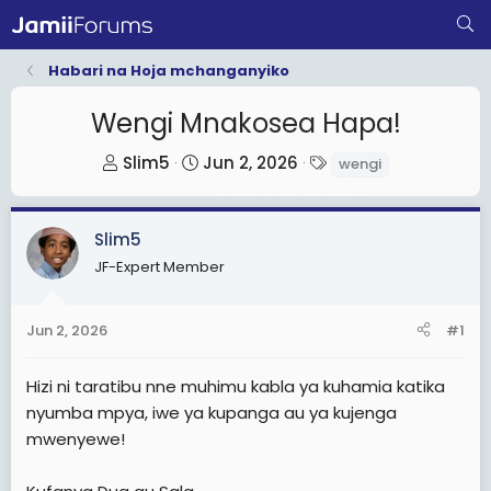
Habari na Hoja mchanganyiko
Wengi Mnakosea Hapa!
T
S
T
Slim5
Jun 2, 2026
wengi
h
t
a
r
a
g
Slim5
e
r
s
a
t
JF-Expert Member
d
d
s
a
Jun 2, 2026
#1
t
t
a
e
Hizi ni taratibu nne muhimu kabla ya kuhamia katika
r
nyumba mpya, iwe ya kupanga au ya kujenga
t
mwenyewe!
e
r