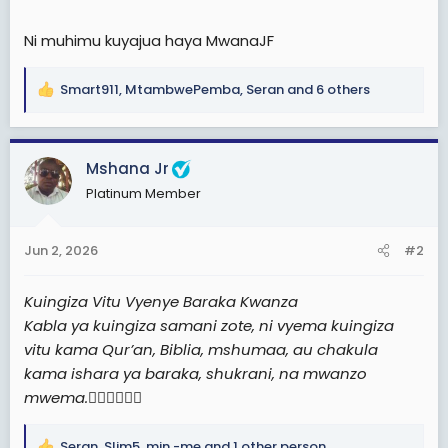
Ni muhimu kuyajua haya MwanaJF
Smart911
,
MtambwePemba
,
Seran
and 6 others
R
e
a
c
Mshana Jr
t
Platinum Member
i
o
n
Jun 2, 2026
#2
s
:
Kuingiza Vitu Vyenye Baraka Kwanza
Kabla ya kuingiza samani zote, ni vyema kuingiza
vitu kama Qur’an, Biblia, mshumaa, au chakula
kama ishara ya baraka, shukrani, na mwanzo
mwema.
✍🏿💪🏿🙏🏿
Seran
,
Slim5
,
min -me
and 1 other person