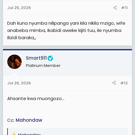
n
Jul 25, 2026
#11
s
:
Dah kuna nyumba nilipanga yani kila nikila mzigo, wife
anabeba mimba, ikabidi aweke kijiti tuu, ile nyumba
ilizidi baraka,,
Smart911
Platinum Member
Jul 26, 2026
#12
Ahsante kwa muongozo...
Cc:
Mahondaw
Mahondaw