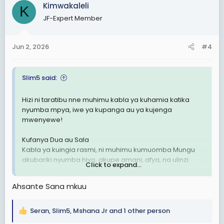
c
Kimwakaleli
K
t
JF-Expert Member
i
o
n
Jun 2, 2026
#4
s
:
Slim5 said:
Hizi ni taratibu nne muhimu kabla ya kuhamia katika
nyumba mpya, iwe ya kupanga au ya kujenga
mwenyewe!
Kufanya Dua au Sala
Kabla ya kuingia rasmi, ni muhimu kumuomba Mungu
akubariki nyumba hiyo, akupe amani, afya, na ulinzi
Click to expand...
dhidi ya mabaya yote. Kabla yako vipo viumbe viliishi
hapo, vilikuwa na mambo yao ikiwemo hekaheka,
Ahsante Sana mkuu
Mizozo na mengine ya hivo!
Kusafisha Nyumba Kimwili na Kiroho
Seran
,
Slim5
,
Mshana Jr
and 1 other person
R
Safisha nyumba vizuri kwa kufagia, kufuta vumbi, na