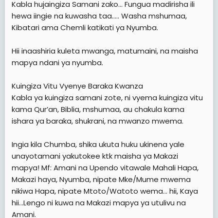
Kabla hujaingiza Samani zako... Fungua madirisha ili
hewa iingie na kuwasha taa..... Washa mshumaa,
Kibatari ama Chemli katikati ya Nyumba.
Hii inaashiria kuleta mwanga, matumaini, na maisha
mapya ndani ya nyumba.
Kuingiza Vitu Vyenye Baraka Kwanza
Kabla ya kuingiza samani zote, ni vyema kuingiza vitu
kama Qur’an, Biblia, mshumaa, au chakula kama
ishara ya baraka, shukrani, na mwanzo mwema.
Ingia kila Chumba, shika ukuta huku ukinena yale
unayotamani yakutokee ktk maisha ya Makazi
mapya! Mf: Amani na Upendo vitawale Mahali Hapa,
Makazi haya, Nyumba, nipate Mke/Mume mwema
nikiwa Hapa, nipate Mtoto/Watoto wema... hii, Kaya
hii...Lengo ni kuwa na Makazi mapya ya utulivu na
Amani.