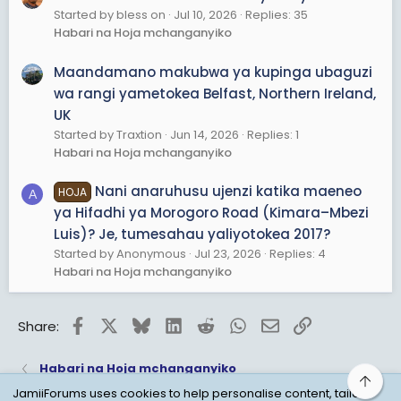
Started by bless on
Jul 10, 2026
Replies: 35
Habari na Hoja mchanganyiko
Maandamano makubwa ya kupinga ubaguzi
wa rangi yametokea Belfast, Northern Ireland,
UK
Started by Traxtion
Jun 14, 2026
Replies: 1
Habari na Hoja mchanganyiko
Nani anaruhusu ujenzi katika maeneo
HOJA
A
ya Hifadhi ya Morogoro Road (Kimara–Mbezi
Luis)? Je, tumesahau yaliyotokea 2017?
Started by Anonymous
Jul 23, 2026
Replies: 4
Habari na Hoja mchanganyiko
Facebook
X
Bluesky
LinkedIn
Reddit
WhatsApp
Email
Link
Share:
Habari na Hoja mchanganyiko
Top
JamiiForums uses cookies to help personalise content, tailor