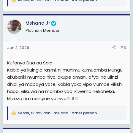
R
e
a
c
Mshana Jr
t
Platinum Member
i
o
n
Jun 2, 2026
#3
s
:
Kufanya Dua au Sala
Kabla ya kuingia rasmi, ni muhimu kumuomba Mungu
akubariki nyumba hiyo, akupe amani, afya, na ulinzi
dhidi ya mabaya yote. Kabla yako vipo viumbe viliishi
hapo, vilikuwa na mambo yao ikiwemo hekaheka,
Mizozo na mengine ya hivo!👌🏿🙏🏿
Seran
,
Slim5
,
min -me
and 1 other person
R
e
a