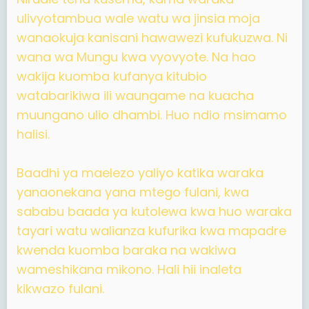
ulivyotambua wale watu wa jinsia moja
wanaokuja kanisani hawawezi kufukuzwa. Ni
wana wa Mungu kwa vyovyote. Na hao
wakija kuomba kufanya kitubio
watabarikiwa ili waungame na kuacha
muungano ulio dhambi. Huo ndio msimamo
halisi.
Baadhi ya maelezo yaliyo katika waraka
yanaonekana yana mtego fulani, kwa
sababu baada ya kutolewa kwa huo waraka
tayari watu walianza kufurika kwa mapadre
kwenda kuomba baraka na wakiwa
wameshikana mikono. Hali hii inaleta
kikwazo fulani.