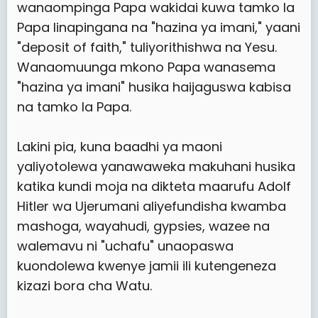
wanaompinga Papa wakidai kuwa tamko la
Papa linapingana na "hazina ya imani," yaani
"deposit of faith," tuliyorithishwa na Yesu.
Wanaomuunga mkono Papa wanasema
"hazina ya imani" husika haijaguswa kabisa
na tamko la Papa.
Lakini pia, kuna baadhi ya maoni
yaliyotolewa yanawaweka makuhani husika
katika kundi moja na dikteta maarufu Adolf
Hitler wa Ujerumani aliyefundisha kwamba
mashoga, wayahudi, gypsies, wazee na
walemavu ni "uchafu" unaopaswa
kuondolewa kwenye jamii ili kutengeneza
kizazi bora cha Watu.