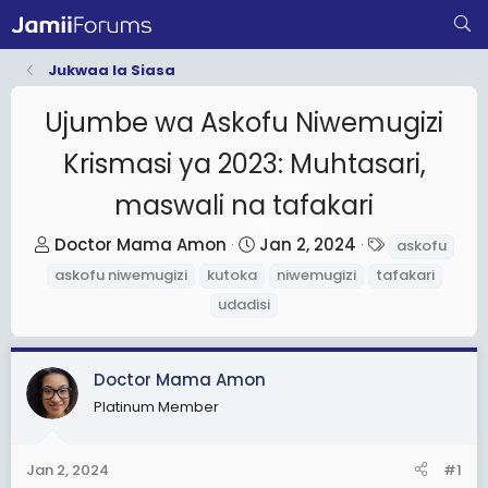
Jukwaa la Siasa
Ujumbe wa Askofu Niwemugizi
Krismasi ya 2023: Muhtasari,
maswali na tafakari
T
S
T
Doctor Mama Amon
Jan 2, 2024
askofu
h
t
a
askofu niwemugizi
kutoka
niwemugizi
tafakari
r
a
g
udadisi
e
r
s
a
t
d
d
Doctor Mama Amon
s
a
Platinum Member
t
t
a
e
Jan 2, 2024
#1
r