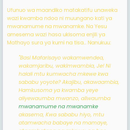
Ufunuo wa maandiko matakatifu unaweka
wazi kwamba ndoa ni muungano kati ya
mwanamume na mwanamke. Na Yesu
amesema wazi hasa ukisoma enjili ya
Mathayo sura ya kumi na tisa... Nanukuu:
"Basi Mafarisayo wakamwendea,
wakamjaribu, wakimwambia, Je! Ni
halali mtu kumwacha mkewe kwa
sababu yoyote? Akajibu, akawaambia,
Hamkusoma ya kwamba yeye
aliyewaumba mwanzo, aliwaumba
mwanamume na mwanamke
akasema, Kwa sababu hiyo, mtu
atamwacha babaye na mamaye,