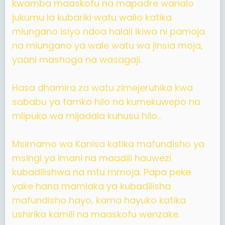
kwamba maaskofu na mapadre wanalo
jukumu la kubariki watu walio katika
miungano isiyo ndoa halali ikiwa ni pamoja
na miungano ya wale watu wa jinsia moja,
yaani mashoga na wasagaji.
Hasa dhamira za watu zimejeruhika kwa
sababu ya tamko hilo na kumekuwepo na
mlipuko wa mijadala kuhusu hilo...
Msimamo wa Kanisa katika mafundisho ya
msingi ya imani na maadili hauwezi
kubadilishwa na mtu mmoja. Papa peke
yake hana mamlaka ya kubadilisha
mafundisho hayo, kama hayuko katika
ushirika kamili na maaskofu wenzake.