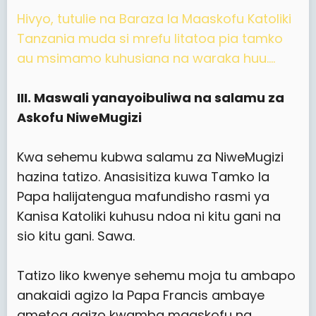
Hivyo, tutulie na Baraza la Maaskofu Katoliki
Tanzania muda si mrefu litatoa pia tamko
au msimamo kuhusiana na waraka huu....
III. Maswali yanayoibuliwa na salamu za
Askofu NiweMugizi
Kwa sehemu kubwa salamu za NiweMugizi
hazina tatizo. Anasisitiza kuwa Tamko la
Papa halijatengua mafundisho rasmi ya
Kanisa Katoliki kuhusu ndoa ni kitu gani na
sio kitu gani. Sawa.
Tatizo liko kwenye sehemu moja tu ambapo
anakaidi agizo la Papa Francis ambaye
ametoa agizo kwamba maaskofu na