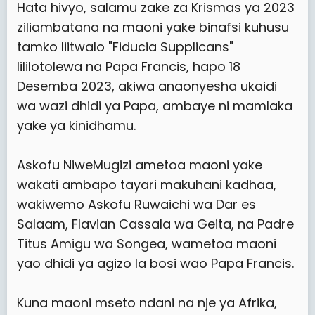
Hata hivyo, salamu zake za Krismas ya 2023
ziliambatana na maoni yake binafsi kuhusu
tamko liitwalo "Fiducia Supplicans"
lililotolewa na Papa Francis, hapo 18
Desemba 2023, akiwa anaonyesha ukaidi
wa wazi dhidi ya Papa, ambaye ni mamlaka
yake ya kinidhamu.
Askofu NiweMugizi ametoa maoni yake
wakati ambapo tayari makuhani kadhaa,
wakiwemo Askofu Ruwaichi wa Dar es
Salaam, Flavian Cassala wa Geita, na Padre
Titus Amigu wa Songea, wametoa maoni
yao dhidi ya agizo la bosi wao Papa Francis.
Kuna maoni mseto ndani na nje ya Afrika,