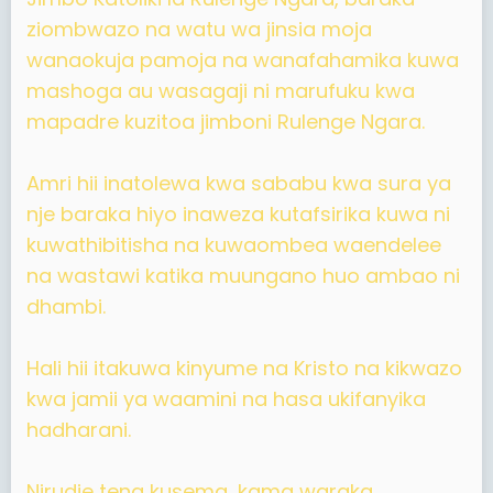
ziombwazo na watu wa jinsia moja
wanaokuja pamoja na wanafahamika kuwa
mashoga au wasagaji ni marufuku kwa
mapadre kuzitoa jimboni Rulenge Ngara.
Amri hii inatolewa kwa sababu kwa sura ya
nje baraka hiyo inaweza kutafsirika kuwa ni
kuwathibitisha na kuwaombea waendelee
na wastawi katika muungano huo ambao ni
dhambi.
Hali hii itakuwa kinyume na Kristo na kikwazo
kwa jamii ya waamini na hasa ukifanyika
hadharani.
Nirudie tena kusema, kama waraka