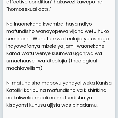
affective condition" hakuwezi kuwepo na
"homosexual acts."
Na inaonekana kwamba, haya ndiyo
mafundisho wanayopewa vijana wetu huko
seminarini. Wanafunzwa teolojia ya ushoga
inayowafanya mbele ya jamii waonekane
Kama Watu wenye kuumwa ugonjwa wa
umachuaveli wa kiteolojia (theological
machiavellism)
Ni mafundisho mabovu yanayoliweka Kanisa
Katoliki karibu na mafundisho ya kishirikina
na kuliweka mbali na mafundisho ya
kisayansi kuhusu ujijsia was binadamu.