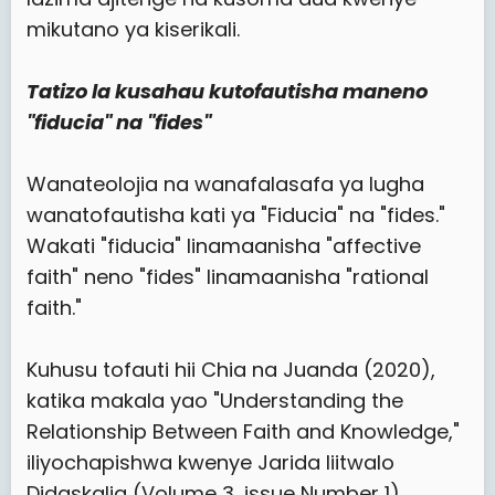
mikutano ya kiserikali.
Tatizo la kusahau kutofautisha maneno
"fiducia" na "fides"
Wanateolojia na wanafalasafa ya lugha
wanatofautisha kati ya "Fiducia" na "fides."
Wakati "fiducia" linamaanisha "affective
faith" neno "fides" linamaanisha "rational
faith."
Kuhusu tofauti hii Chia na Juanda (2020),
katika makala yao "Understanding the
Relationship Between Faith and Knowledge,"
iliyochapishwa kwenye Jarida liitwalo
Didaskalia (Volume 3, issue Number 1),