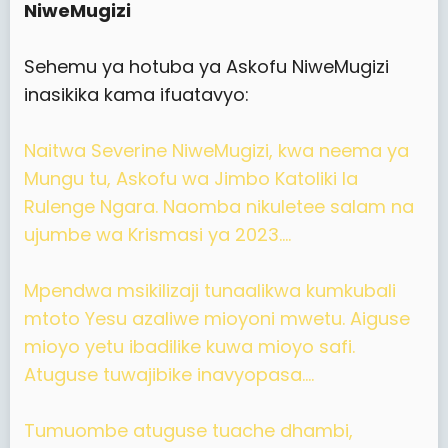
NiweMugizi
Sehemu ya hotuba ya Askofu NiweMugizi
inasikika kama ifuatavyo:
Naitwa Severine NiweMugizi, kwa neema ya
Mungu tu, Askofu wa Jimbo Katoliki la
Rulenge Ngara. Naomba nikuletee salam na
ujumbe wa Krismasi ya 2023....
Mpendwa msikilizaji tunaalikwa kumkubali
mtoto Yesu azaliwe mioyoni mwetu. Aiguse
mioyo yetu ibadilike kuwa mioyo safi.
Atuguse tuwajibike inavyopasa....
Tumuombe atuguse tuache dhambi,