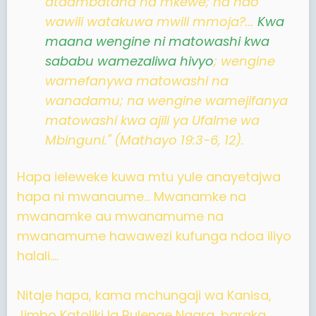
ataambatana na mkewe; na hao
wawili watakuwa mwili mmoja?...
Kwa
maana wengine ni matowashi kwa
sababu wamezaliwa hivyo
; wengine
wamefanywa matowashi na
wanadamu; na wengine wamejifanya
matowashi kwa ajili ya Ufalme wa
Mbinguni." (Mathayo 19:3-6, 12).
Hapa ieleweke kuwa mtu yule anayetajwa
hapa ni mwanaume... Mwanamke na
mwanamke au mwanamume na
mwanamume hawawezi kufunga ndoa iliyo
halali....
Nitaje hapa, kama mchungaji wa Kanisa,
Jimbo Katoliki la Rulenge Ngara, baraka