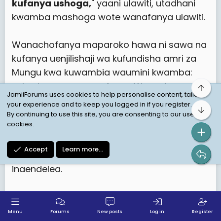
kufanya ushoga,
" yaani ulawiti, utadhani
kwamba mashoga wote wanafanya ulawiti.
Wanachofanya maparoko hawa ni sawa na
kufanya uenjilishaji wa kufundisha amri za
Mungu kwa kuwambia waumini kwamba:
usiue kama wanavyofanya Wanyakyusa,
Top
JamiiForums uses cookies to help personalise content, tailor
usizini kama wanavyofanya wahaya, usiibe
your experience and to keep you logged in if you register.
Bot
kama wanavyofanya wachaga, usiseme
By continuing to use this site, you are consenting to our use of
cookies.
uwongo kama wanavyofanya wazaramo,
usitamani mke wa jirani yako kama
Accept
Learn more…
wanavyofanya wangoni, na orodha
inaendelea.
Lakini, sio Wanyakyusa wote ni wauaji, sio
Wahaya wote ni wazinzi, sio wachaga wote
Menu
Forums
New posts
Log in
Register