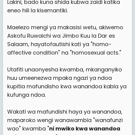
Lakini, bado kuna shida kubwa zaidi katika
eneo hili la kisemantiki.
Maelezo mengi ya makasisi wetu, akiwemo
Askofu Ruwaichi wa Jimbo Kuu la Dar es
Salaam, hayatofautishi kati ya "homo-
affective condition" na "homosexual acts."
Utafiti unaonyesha kwamba, mkanganyiko
huu umeenezwa mpaka ngazi ya ndoa
kupitia mafundisho kwa wanandoa kabla ya
kufunga ndoa.
Wakati wa mafundishi haya ya wanandoa,
maparoko wengi wanawambia "wanafunzi
wao" kwamba "
ni mwiko kwa wanandoa