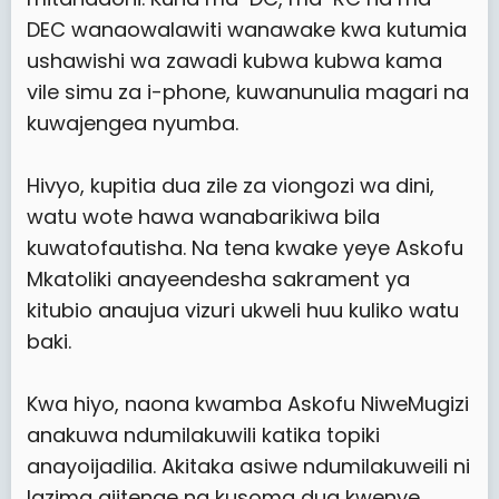
DEC wanaowalawiti wanawake kwa kutumia
ushawishi wa zawadi kubwa kubwa kama
vile simu za i-phone, kuwanunulia magari na
kuwajengea nyumba.
Hivyo, kupitia dua zile za viongozi wa dini,
watu wote hawa wanabarikiwa bila
kuwatofautisha. Na tena kwake yeye Askofu
Mkatoliki anayeendesha sakrament ya
kitubio anaujua vizuri ukweli huu kuliko watu
baki.
Kwa hiyo, naona kwamba Askofu NiweMugizi
anakuwa ndumilakuwili katika topiki
anayoijadilia. Akitaka asiwe ndumilakuweili ni
lazima ajitenge na kusoma dua kwenye