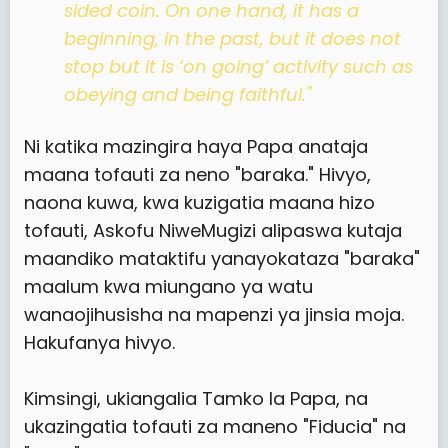
sided coin. On one hand, it has a
beginning, in the past, but it does not
stop but it is ‘on going’ activity such as
obeying and being faithful."
Ni katika mazingira haya Papa anataja
maana tofauti za neno "baraka." Hivyo,
naona kuwa, kwa kuzigatia maana hizo
tofauti, Askofu NiweMugizi alipaswa kutaja
maandiko mataktifu yanayokataza "baraka"
maalum kwa miungano ya watu
wanaojihusisha na mapenzi ya jinsia moja.
Hakufanya hivyo.
Kimsingi, ukiangalia Tamko la Papa, na
ukazingatia tofauti za maneno "Fiducia" na