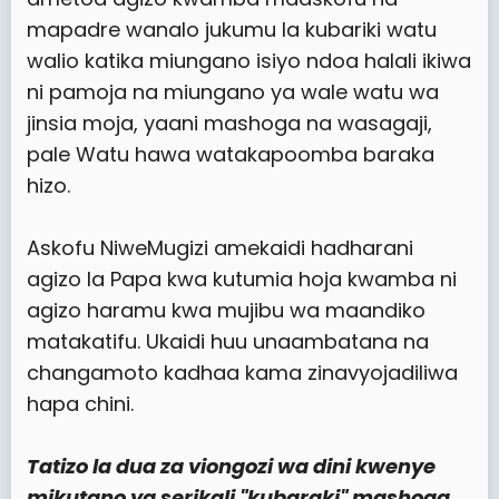
mapadre wanalo jukumu la kubariki watu
walio katika miungano isiyo ndoa halali ikiwa
ni pamoja na miungano ya wale watu wa
jinsia moja, yaani mashoga na wasagaji,
pale Watu hawa watakapoomba baraka
hizo.
Askofu NiweMugizi amekaidi hadharani
agizo la Papa kwa kutumia hoja kwamba ni
agizo haramu kwa mujibu wa maandiko
matakatifu. Ukaidi huu unaambatana na
changamoto kadhaa kama zinavyojadiliwa
hapa chini.
Tatizo la dua za viongozi wa dini kwenye
mikutano ya serikali "kubaraki" mashoga