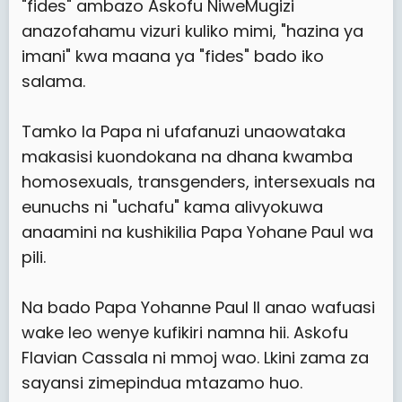
"fides" ambazo Askofu NiweMugizi
anazofahamu vizuri kuliko mimi, "hazina ya
imani" kwa maana ya "fides" bado iko
salama.
Tamko la Papa ni ufafanuzi unaowataka
makasisi kuondokana na dhana kwamba
homosexuals, transgenders, intersexuals na
eunuchs ni "uchafu" kama alivyokuwa
anaamini na kushikilia Papa Yohane Paul wa
pili.
Na bado Papa Yohanne Paul II anao wafuasi
wake leo wenye kufikiri namna hii. Askofu
Flavian Cassala ni mmoj wao. Lkini zama za
sayansi zimepindua mtazamo huo.