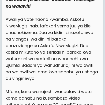
na walawiti
Awali ya yote naona kwamba, Askofu
NiweMugizi hakutafakari vema juu ya kile
anachokisema. Dua za kidini zinazotolewa
na viongozi wa dini ni baraka
anazoziongelea Askofu NiweMugizi. Dua
katika mikutano ya serikali ni baraka kwa
watumishi wa serikali na wananchi kwa
ujumla. Baadhi ya wahudhuriaji ni walawiti
na walawitiwa, ama kwa sababu ya ushoga
au vinginevyo.
Mfano, kuna wanajeshi wanaolawiti watu
kama adhabu na kusambaza video
mitandaoni. Kuna ma-DC, ma-RC na ma-