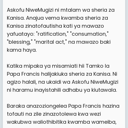
Askofu NiweMugizi ni mtalam wa sheria za
Kanisa. Anajua vema kwamba sheria za
Kanisa zinatofautisha kati ya mawazo
yafuatayo: "ratification," "consumation,"
"blessing," "marital act," na mawazo baki
kama haya.
Katika mipaka ya misamiati hii Tamko la
Papa Francis halijakiuka sheria za Kanisa. Ni
agizo halali, na ukaidi wa Askofu NiweMugizi
ni haramu inayistahili adhabu ya kiutawala.
Baraka anazoziongelea Papa Francis hazina
tofauti na zile zinazotolewa kwa wezi
wakubwa waliothibitika kwamba wameiba,