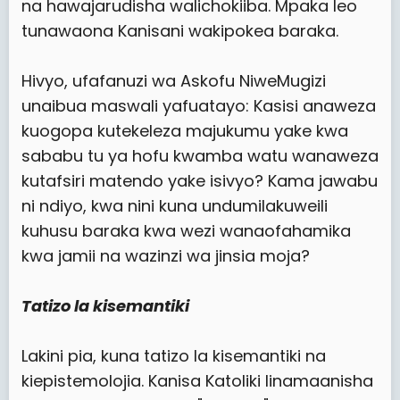
na hawajarudisha walichokiiba. Mpaka leo
tunawaona Kanisani wakipokea baraka.
Hivyo, ufafanuzi wa Askofu NiweMugizi
unaibua maswali yafuatayo: Kasisi anaweza
kuogopa kutekeleza majukumu yake kwa
sababu tu ya hofu kwamba watu wanaweza
kutafsiri matendo yake isivyo? Kama jawabu
ni ndiyo, kwa nini kuna undumilakuweili
kuhusu baraka kwa wezi wanaofahamika
kwa jamii na wazinzi wa jinsia moja?
Tatizo la kisemantiki
Lakini pia, kuna tatizo la kisemantiki na
kiepistemolojia. Kanisa Katoliki linamaanisha