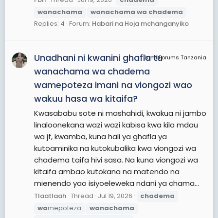
wanachama
wanachama
wa
chadema
Replies: 4
Forum:
Habari na Hoja mchanganyiko
Unadhani ni kwanini ghafla tu
JamiiForums Tanzania
wanachama wa chadema
wamepoteza imani na viongozi wao
wakuu hasa wa kitaifa?
Kwasababu sote ni mashahidi, kwakua ni jambo
linaloonekana wazi wazi kabisa kwa kila mdau
wa jf, kwamba, kuna hali ya ghafla ya
kutoaminika na kutokubalika kwa viongozi wa
chadema taifa hivi sasa. Na kuna viongozi wa
kitaifa ambao kutokana na matendo na
mienendo yao isiyoeleweka ndani ya chama...
Tlaatlaah
Thread
Jul 19, 2026
chadema
wa
mepoteza
wanachama