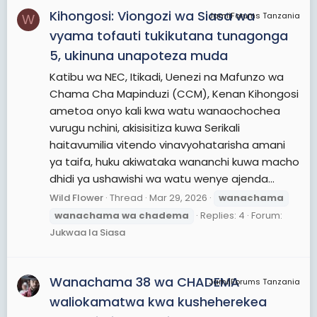
Kihongosi: Viongozi wa Siasa wa
JamiiForums Tanzania
W
vyama tofauti tukikutana tunagonga
5, ukinuna unapoteza muda
Katibu wa NEC, Itikadi, Uenezi na Mafunzo wa
Chama Cha Mapinduzi (CCM), Kenan Kihongosi
ametoa onyo kali kwa watu wanaochochea
vurugu nchini, akisisitiza kuwa Serikali
haitavumilia vitendo vinavyohatarisha amani
ya taifa, huku akiwataka wananchi kuwa macho
dhidi ya ushawishi wa watu wenye ajenda...
Wild Flower
Thread
Mar 29, 2026
wanachama
wanachama
wa
chadema
Replies: 4
Forum:
Jukwaa la Siasa
Wanachama 38 wa CHADEMA
JamiiForums Tanzania
waliokamatwa kwa kusheherekea