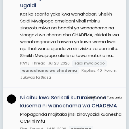
ugaidi
Katika taarifa yake kwa wanahabari, Sheikh
Saidi Mwaipopo amelaani vikali mbinu
zinazotumiwa na baadhi ya wanachama na
viongozi wa chama cha CHADEMA, akidai kuwa
wanatengeneza taswira ya kuwa wema kwa
nje ilhali wana ajenda za siri zisizo za uaminifu.
Sheikh Mwaipopo alieleza kuwa matukio na...
PAYE
Thread
Jul 28, 2026
saidi mwaipopo
wanachama
wa
chadema
Replies: 40
Forum:
Jukwaa la Siasa
Ni aibu kwa Serikali kutumia pesa
JamiiForums Tanzania
kusema ni wanachama wa CHADEMA
Propaganda majitaka jinsi zinavyozidi kuonesha
CCM ni mfu
Fbn
Thread
Jul 19, 2026
chadema