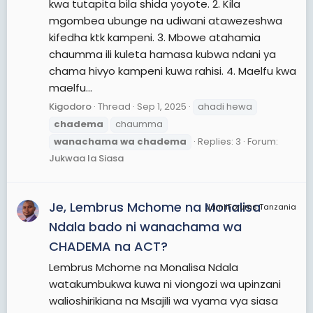
kwa tutapita bila shida yoyote. 2. Kila
mgombea ubunge na udiwani atawezeshwa
kifedha ktk kampeni. 3. Mbowe atahamia
chaumma ili kuleta hamasa kubwa ndani ya
chama hivyo kampeni kuwa rahisi. 4. Maelfu kwa
maelfu...
Kigodoro
Thread
Sep 1, 2025
ahadi hewa
chadema
chaumma
wanachama
wa
chadema
Replies: 3
Forum:
Jukwaa la Siasa
Je, Lembrus Mchome na Monalisa
JamiiForums Tanzania
Ndala bado ni wanachama wa
CHADEMA na ACT?
Lembrus Mchome na Monalisa Ndala
watakumbukwa kuwa ni viongozi wa upinzani
walioshirikiana na Msajili wa vyama vya siasa