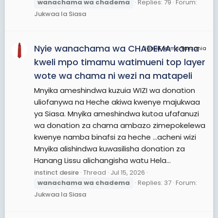
wanachama
wa
chadema
Replies: 79
Forum:
Jukwaa la Siasa
Nyie wanachama wa CHADEMA kama
JamiiForums Tanzania
kweli mpo timamu watimueni top layer
wote wa chama ni wezi na matapeli
Mnyika ameshindwa kuzuia WIZI wa donation
uliofanywa na Heche akiwa kwenye majukwaa
ya Siasa. Mnyika ameshindwa kutoa ufafanuzi
wa donation za chama ambazo zimepokelewa
kwenye namba binafsi za heche ...acheni wizi
Mnyika alishindwa kuwasilisha donation za
Hanang Lissu alichangisha watu Hela...
instinct desire
Thread
Jul 15, 2026
wanachama
wa
chadema
Replies: 37
Forum:
Jukwaa la Siasa