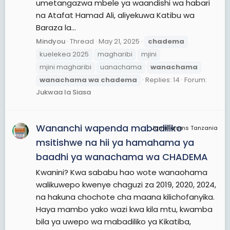
umetangazwa mbele ya waandishi wa habari
na Atafat Hamad Ali, aliyekuwa Katibu wa
Baraza la...
Mindyou
Thread
May 21, 2025
chadema
kuelekea 2025
magharibi
mjini
mjini magharibi
uanachama
wanachama
wanachama
wa
chadema
Replies: 14
Forum:
Jukwaa la Siasa
Wananchi wapenda mabadiliko
JamiiForums Tanzania
msitishwe na hii ya hamahama ya
baadhi ya wanachama wa CHADEMA
Kwanini? Kwa sababu hao wote wanaohama
walikuwepo kwenye chaguzi za 2019, 2020, 2024,
na hakuna chochote cha maana kilichofanyika.
Haya mambo yako wazi kwa kila mtu, kwamba
bila ya uwepo wa mabadiliko ya Kikatiba,