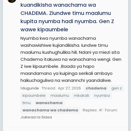
kuandikisha wanachama wa
CHADEMA. Ziundwe timu maalumu
kupita nyumba hadi nyumba. Gen Z
wawe kipaumbele
Nyumba kwa nyumba wanachama
washawishiwe kujiandikisha. Iundwe timu
maalumu kushughulikia hili. Ndani ya miezi sita
Chadema itakuwa na wanachama wengi. Gen
Z iwe kipaumbele. .Baada ya hapo
maandamano ya kuipinga serikali ambayo
haikuchaguliwa na wanannchi yaandaliwe.
Idugunde
Thread
Apr 27, 2026
chadema
gen z
kipaumbele
maalumu
mkakati
nyumba
timu
wanachama
wanachama
wa
chadema
Replies: 41
Forum:
Jukwaa la Siasa