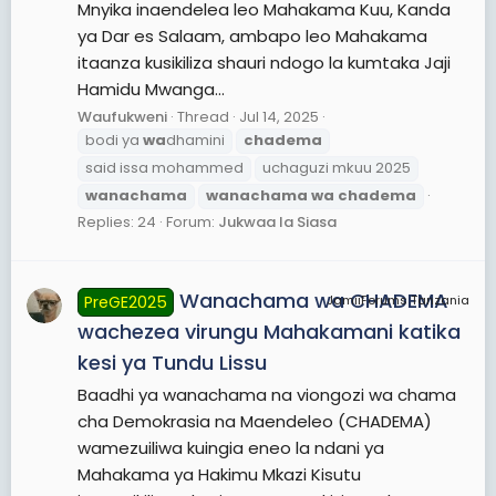
Mnyika inaendelea leo Mahakama Kuu, Kanda
ya Dar es Salaam, ambapo leo Mahakama
itaanza kusikiliza shauri ndogo la kumtaka Jaji
Hamidu Mwanga...
Waufukweni
Thread
Jul 14, 2025
bodi ya
wa
dhamini
chadema
said issa mohammed
uchaguzi mkuu 2025
wanachama
wanachama
wa
chadema
Replies: 24
Forum:
Jukwaa la Siasa
Wanachama wa CHADEMA
PreGE2025
JamiiForums Tanzania
wachezea virungu Mahakamani katika
kesi ya Tundu Lissu
Baadhi ya wanachama na viongozi wa chama
cha Demokrasia na Maendeleo (CHADEMA)
wamezuiliwa kuingia eneo la ndani ya
Mahakama ya Hakimu Mkazi Kisutu