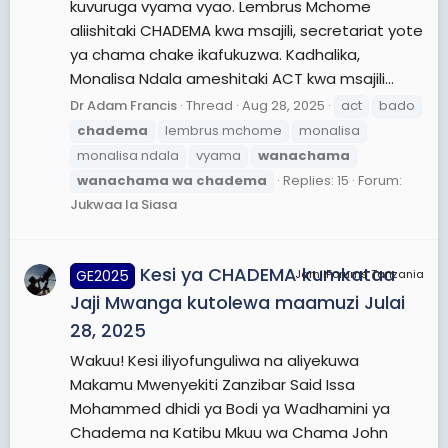
kuvuruga vyama vyao. Lembrus Mchome
aliishitaki CHADEMA kwa msajili, secretariat yote
ya chama chake ikafukuzwa. Kadhalika,
Monalisa Ndala ameshitaki ACT kwa msajili...
Dr Adam Francis
Thread
Aug 28, 2025
act
bado
chadema
lembrus mchome
monalisa
monalisa ndala
vyama
wanachama
wanachama
wa
chadema
Replies: 15
Forum:
Jukwaa la Siasa
Kesi ya CHADEMA kumkataa
GE2025
JamiiForums Tanzania
Jaji Mwanga kutolewa maamuzi Julai
28, 2025
Wakuu! Kesi iliyofunguliwa na aliyekuwa
Makamu Mwenyekiti Zanzibar Said Issa
Mohammed dhidi ya Bodi ya Wadhamini ya
Chadema na Katibu Mkuu wa Chama John