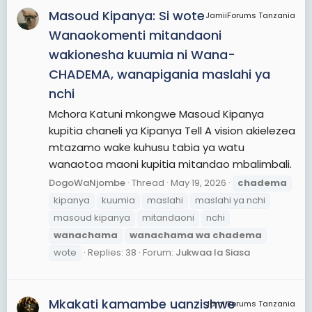
Masoud Kipanya: Si wote
JamiiForums Tanzania
Wanaokomenti mitandaoni
wakionesha kuumia ni Wana-
CHADEMA, wanapigania maslahi ya
nchi
Mchora Katuni mkongwe Masoud Kipanya
kupitia chaneli ya Kipanya Tell A vision akielezea
mtazamo wake kuhusu tabia ya watu
wanaotoa maoni kupitia mitandao mbalimbali.
DogoWaNjombe
Thread
May 19, 2026
chadema
kipanya
kuumia
maslahi
maslahi ya nchi
masoud kipanya
mitandaoni
nchi
wanachama
wanachama
wa
chadema
wote
Replies: 38
Forum:
Jukwaa la Siasa
Mkakati kamambe uanzishwe
JamiiForums Tanzania