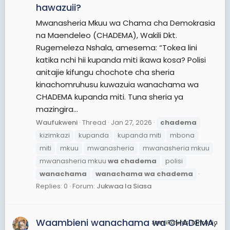
hawazuii?
Mwanasheria Mkuu wa Chama cha Demokrasia
na Maendeleo (CHADEMA), Wakili Dkt.
Rugemeleza Nshala, amesema: “Tokea lini
katika nchi hii kupanda miti ikawa kosa? Polisi
anitajie kifungu chochote cha sheria
kinachomruhusu kuwazuia wanachama wa
CHADEMA kupanda miti. Tuna sheria ya
mazingira...
Waufukweni
Thread
Jan 27, 2026
chadema
kizimkazi
kupanda
kupanda miti
mbona
miti
mkuu
mwanasheria
mwanasheria mkuu
mwanasheria mkuu
wa
chadema
polisi
wanachama
wanachama
wa
chadema
Replies: 0
Forum:
Jukwaa la Siasa
Waambieni wanachama wa CHADEMA,
JamiiForums Tanzania