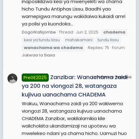
inaposikilizwa kesi ya mwenyekiti wa chama
hicho Tundu Antiphas Lissu. Baadhi yao
wamepigwa marungu wakidaiwa kukaidi amri
ya polisi ya kuondoka...
DogoWaNjombe
Thread
Jun 2, 2025
chadema
kesi ya tundu lissu
mahakamani
tundu lissu
wanachama
wa
chadema
Replies: 75
Forum:
Jukwaa la Siasa
Zanzibar: Wanachama zaidi
PreGE2025
JamiiForums Tanzania
ya 200 na viongozi 28, watangaza
kujivua uanachama CHADEMA
Wakuu, Wanachama zaidi ya 200 wakiwemo
viongozi 28, watangaza kujivua uanachama
CHADEMA Zanzibar, wakilalamikia kile
walichokiita ukandamizaji na upotevu wa
mwelekeo ndani ya chama hicho. Uamuzi huo