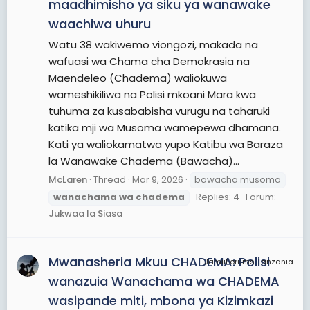
maadhimisho ya siku ya wanawake
waachiwa uhuru
Watu 38 wakiwemo viongozi, makada na
wafuasi wa Chama cha Demokrasia na
Maendeleo (Chadema) waliokuwa
wameshikiliwa na Polisi mkoani Mara kwa
tuhuma za kusababisha vurugu na taharuki
katika mji wa Musoma wamepewa dhamana.
Kati ya waliokamatwa yupo Katibu wa Baraza
la Wanawake Chadema (Bawacha)...
McLaren
Thread
Mar 9, 2026
bawacha musoma
wanachama
wa
chadema
Replies: 4
Forum:
Jukwaa la Siasa
Mwanasheria Mkuu CHADEMA: Polisi
JamiiForums Tanzania
wanazuia Wanachama wa CHADEMA
wasipande miti, mbona ya Kizimkazi