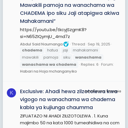
Mawakili pamoja na wanachama wa
CHADEMA ipo siku Jaji atapigwa akiwa
Mahakamani”
https://youtu.be/tkcyjSzgmK8?
si=N65ZIQymjU_4md7z
Abdul Said Naumanga
Thread
Sep 19, 2025
chadema
hatua
jaji
mahakamani
mawakili
pamoja
siku
wanachama
wanachama
wa
chadema
Replies: 6
Forum:
Habari na Hoja mchanganyiko
Exclusive: Ahadi hewa zilzotolewa kwa
JamiiForums Tanzania
K
vigogo na wanachama wa chadema
kabla ya kujiunga chaumma
ZIFUATAZO NI AHADI ZILIZOTOLEWA . 1. Kuna
majimbo 50 na kata 1000 tumeahidiwa na ccm