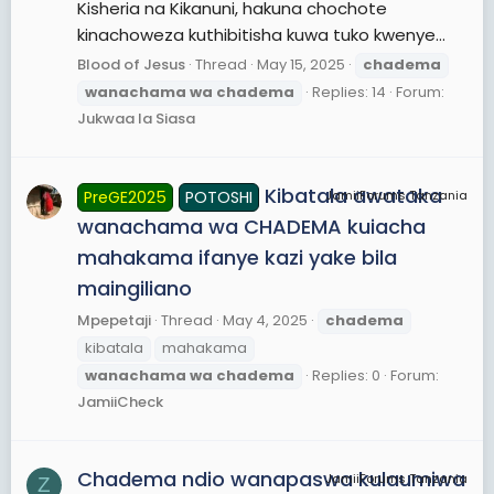
Kisheria na Kikanuni, hakuna chochote
kinachoweza kuthibitisha kuwa tuko kwenye...
Blood of Jesus
Thread
May 15, 2025
chadema
wanachama
wa
chadema
Replies: 14
Forum:
Jukwaa la Siasa
Kibatala awataka
PreGE2025
POTOSHI
JamiiForums Tanzania
wanachama wa CHADEMA kuiacha
mahakama ifanye kazi yake bila
maingiliano
Mpepetaji
Thread
May 4, 2025
chadema
kibatala
mahakama
wanachama
wa
chadema
Replies: 0
Forum:
JamiiCheck
Chadema ndio wanapaswa kulaumiwa
JamiiForums Tanzania
Z