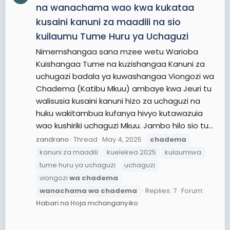
na wanachama wao kwa kukataa
kusaini kanuni za maadili na sio
kuilaumu Tume Huru ya Uchaguzi
Nimemshangaa sana mzee wetu Warioba
Kuishangaa Tume na kuzishangaa Kanuni za
uchugazi badala ya kuwashangaa Viongozi wa
Chadema (Katibu Mkuu) ambaye kwa Jeuri tu
walisusia kusaini kanuni hizo za uchaguzi na
huku wakitambua kufanya hivyo kutawazuia
wao kushiriki uchaguzi Mkuu. Jambo hilo sio tu...
zandrano
Thread
May 4, 2025
chadema
kanuni za maadili
kuelekea 2025
kulaumiwa
tume huru ya uchaguzi
uchaguzi
viongozi
wa
chadema
wanachama
wa
chadema
Replies: 7
Forum:
Habari na Hoja mchanganyiko