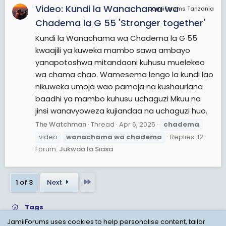
Video: Kundi la Wanachama wa
JamiiForums Tanzania
Chadema la G 55 'Stronger together'
Kundi la Wanachama wa Chadema la G 55
kwaajili ya kuweka mambo sawa ambayo
yanapotoshwa mitandaoni kuhusu muelekeo
wa chama chao. Wamesema lengo la kundi lao
nikuweka umoja wao pamoja na kushauriana
baadhi ya mambo kuhusu uchaguzi Mkuu na
jinsi wanavyoweza kujiandaa na uchaguzi huo.
The Watchman
Thread
Apr 6, 2025
chadema
video
wanachama
wa
chadema
Replies: 12
Forum:
Jukwaa la Siasa
Last
1 of 3
Next
Tags
JamiiForums uses cookies to help personalise content, tailor