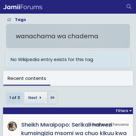
Tags
wanachama wa chadema
No Wikipedia entry exists for this tag
Recent contents
Last
1 of 3
Next
Filters
Sheikh Mwaipopo: Serikali haiwezi
JamiiForums Tanzania
kumsingizia msomi wa chuo kikuu kwa