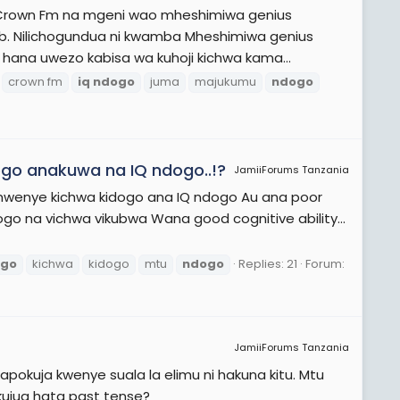
wa Crown Fm na mgeni wao mheshimiwa genius
b. Nilichogundua ni kwamba Mheshimiwa genius
ana uwezo kabisa wa kuhoji kichwa kama...
crown fm
iq
ndogo
juma
majukumu
ndogo
go anakuwa na IQ ndogo..!?
JamiiForums Tanzania
wenye kichwa kidogo ana IQ ndogo Au ana poor
ogo na vichwa vikubwa Wana good cognitive ability...
ogo
kichwa
kidogo
mtu
ndogo
Replies: 21
Forum:
JamiiForums Tanzania
napokuja kwenye suala la elimu ni hakuna kitu. Mtu
 kujua hata past tense?