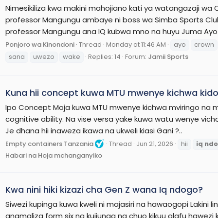
Nimesikiliza kwa makini mahojiano kati ya watangazaji 
professor Mangungu ambaye ni boss wa Simba Sports Clu
professor Mangungu ana IQ kubwa mno na huyu Juma Ayo h
Ponjoro wa Kinondoni
Thread
Monday at 11:46 AM
ayo
crown
sana
uwezo
wake
Replies: 14
Forum:
Jamii Sports
Kuna hii concept kuwa MTU mwenye kichwa kido
Ipo Concept Moja kuwa MTU mwenye kichwa mviringo na m
cognitive ability. Na vise versa yake kuwa watu wenye vich
Je dhana hii inaweza ikawa na ukweli kiasi Gani ?..
Empty containers Tanzania
Thread
Jun 21, 2026
hii
iq
nd
Habari na Hoja mchanganyiko
Kwa nini hiki kizazi cha Gen Z wana Iq ndogo?
Siwezi kupinga kuwa kweli ni majasiri na hawaogopi Lakini li
anamaliza form six na kujiunga na chuo kikuu alafu hawezi