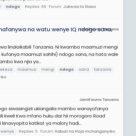
i
ndogo
Replies: 69
Forum:
Jukwaa la Siasa
nafanywa na watu wenye IQ ndogo sana,
JamiiForums Tanzania
wa linaloikabili Tanzania. Ni kwamba maamuzi mengi
a kufanya maamuzi sahihi) ndogo sana, na hata wale
mbo kwa njia ya...
dekeza
maamuzi
mengi
ndogo
sana
tanzania
iko
JamiiForums Tanzania
ogo siwasingizii ukiangalia mambo wanayofanya
i kweli Kwa mfano huku dar hii morogoro Road
inavyopita katikat ya malory hadi...
wenye
Replies: 5
Forum:
Habari na Hoja mchanganyiko