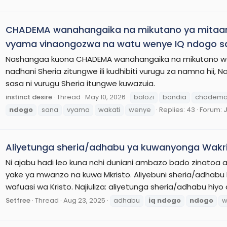
CHADEMA wanahangaika na mikutano ya mitaani
vyama vinaongozwa na watu wenye IQ ndogo s
Nashangaa kuona CHADEMA wanahangaika na mikutano wa
nadhani Sheria zitungwe ili kudhibiti vurugu za namna hii,
sasa ni vurugu Sheria itungwe kuwazuia.
instinct desire
Thread
May 10, 2026
balozi
bandia
chadem
ndogo
sana
vyama
wakati
wenye
Replies: 43
Forum:
Aliyetunga sheria/adhabu ya kuwanyonga Wakri
Ni ajabu hadi leo kuna nchi duniani ambazo bado zinato
yake ya mwanzo na kuwa Mkristo. Aliyebuni sheria/adhabu
wafuasi wa Kristo. Najiuliza: aliyetunga sheria/adhabu hiyo 
Setfree
Thread
Aug 23, 2025
adhabu
iq
ndogo
ndogo
w