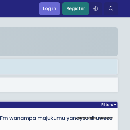
Log in
Register
Filters
n Fm wanampa majukumu yanayozidi uwezo
JamiiForums Tanzania