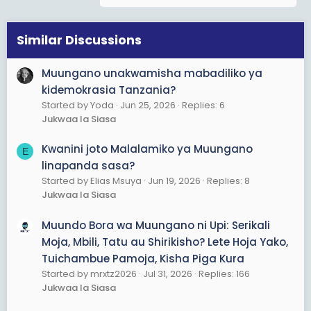
kwa watu 2,000 tu.
o
n
- Hata Synovet wakifanya uchaguzi kusema CCM ina
s
Similar Discussions
nafasi ya kushinda uchaguzi sampling yao haijawahi
:
kuvuka watu 1,000
Muungano unakwamisha mabadiliko ya
- Lakini chengine CCM wanaji mislead kudai maoni ya
kidemokrasia Tanzania?
Mabaraza ya Katiba hayakuingizwa katika takwimu za
Started by Yoda
Jun 25, 2026
Replies: 6
walikokataa mfumo wa Serikali Tatu.
Jukwaa la Siasa
- Kwanza wanajidanganya kwa sababu wanajua
Kwanini joto Malalamiko ya Muungano
E
walivyo manipulate mabaraza ya katiba pili
linapanda sasa?
wanajipumbaza ( wanajidai
Started by Elias Msuya
Jun 19, 2026
Replies: 8
hawajui) kuwa madhumuni ya mabaraza hayakuwa
Jukwaa la Siasa
kukusanya maoni.
Muundo Bora wa Muungano ni Upi: Serikali
- Maoni yalitolewa kabla na mabaraza kazi yake ilikuwa
ni kutoa maoniya kuboresha RASIMU. Kusema pale
Moja, Mbili, Tatu au Shirikisho? Lete Hoja Yako,
palikuwa na maoni ya mtu mmoja mmoja ni kufumba
Tuichambue Pamoja, Kisha Piga Kura
macho na kujidanganya.
Started by mrxtz2026
Jul 31, 2026
Replies: 166
Jukwaa la Siasa
- CCM wanasema kwa nini maoni ya mabaraza
yasichukuliwe. Kama ni kuchukuliwa basi ingekuwa kwa