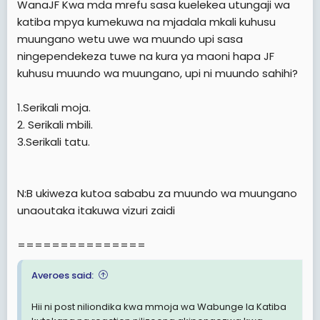
WanaJF Kwa mda mrefu sasa kuelekea utungaji wa
katiba mpya kumekuwa na mjadala mkali kuhusu
muungano wetu uwe wa muundo upi sasa
ningependekeza tuwe na kura ya maoni hapa JF
kuhusu muundo wa muungano, upi ni muundo sahihi?
1.Serikali moja.
2. Serikali mbili.
3.Serikali tatu.
N:B ukiweza kutoa sababu za muundo wa muungano
unaoutaka itakuwa vizuri zaidi
===============
Averoes said:
Hii ni post niliondika kwa mmoja wa Wabunge la Katiba