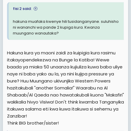
ina sit Makao Makuu ya Nchi inakuwa na hadhi mbili
fisi 2 said:
ndani ya moja.
Kukiwa na mzozo wowote Bara becomes Tanzania and
hakuna muafaka kwenye hili tusidanganyane. suluhisho
Tanzania becomes Bara as against Zanzibar.
ni wananchi wa pande 2 kupiga kura. Kwanza
muungano wanautaka?
- Kwa hoja yoyote ya conflict Zanzibar haina nafasi ya
kudeal na mshirika mwenzake Tanganyika bali ina deal
na Tanzania. Where is the fairness? How can Zanzibar
get her rights? Na ndio tumefika hapa leo.
Hakuna kura ya maoni zaidi za kuipigia kura rasimu
itakayopendekezwa na Bunge la Katiba! Wewe
l) Ni namna gani tutakuwa na uwiano wa ajira za Wizara
baada ya miaka 50 unaanza kujiuliza kuwa baba uliye
za Muungano bila ya kutenganisha Tanganyika na
naye ni baba yako au la, ya nini kujipa pressure ya
Zanzibar? Ni
bure? Huu Muungano ukivunjika Western Powers
lazima tuwe na mamlaka tatu ili katika mamlaka tunayo
share na twenye jukumu la pamoja kuwepo na
hazitakubali "another Somalia!" Waarabu na Al
utaratibu unaoeleweka wa ajira.
Shabaab/Al Qaeda nao hawatakubali kuona "Makafiri"
wakikalia hivyo Visiwa! Don't think kwamba Tanganyika
- Leo kuwepo Mzanzibari kwenye ajira ya Muungano ni
itakuwa salama eti kwa kuwa itakuwa si sehemu ya
ihsani tu na kidogo kupenya penya.
Zanzibar!
- Hivi sasa kuna Mzanzibari mmoja tu Mwenyekiti wa
Think BIG brother/sister!
Mamlaka, Katibu Mkuu mmoja tu na Director General