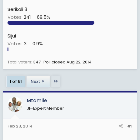
r
Serikali 3
Votes:
241
69.5%
Sijui
Votes:
3
0.9%
Total voters
347
Poll closed
Aug 22, 2014
.
Last
1 of 51
Next
Mtamile
JF-Expert Member
Feb 23, 2014
#1