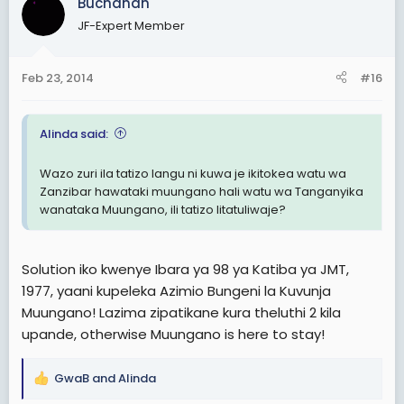
Buchanan
- Hata akili ya kawaida kuipa Zanzibar eneo la
JF-Expert Member
kuwekeza Tanzania Bara haifanywi lakini mnatoa
maeneo kwa ekari mamilioni kwa Wachina, Makaburu,
Wakuwait halafu mnaitusi Zanzibar kuwa haiwez
Feb 23, 2014
#16
kuchangia Muungano kwa uchumi wa karafuu na
mwani.
Alinda said:
- Kwa miaka 50 SMT imeshindwa kuonyesha presence
yake kwenye eneo la Zanzibar. Kama nakumbuka kiji
Wazo zuri ila tatizo langu ni kuwa je ikitokea watu wa
ofisi ya
Zanzibar hawataki muungano hali watu wa Tanganyika
Immigration, TRA na Bot na Mamlaka ya Bahari.
wanataka Muungano, ili tatizo litatuliwaje?
- Kwa miaka 50 SMT na SMZ zimeshindwa ku solve
namna na mgawano mwema wa mapato ya taasisi za
Solution iko kwenye Ibara ya 98 ya Katiba ya JMT,
Muungano kama
1977, yaani kupeleka Azimio Bungeni la Kuvunja
TCRA, Posta, Simu na kama hizo. Inazungumzwa uwezo
wa Zanzibar kutoweza kulipa mchango wake katika
Muungano! Lazima zipatikane kura theluthi 2 kila
Muungano.
upande, otherwise Muungano is here to stay!
Hii ni jambo la ajabu kwa sababu hilo lisemwe na
GwaB
and
Alinda
Wazanzibari, lakini hata hao Wazanzibari wanaounga
R
mkono hoja hii ni "sell out" na hawakijui