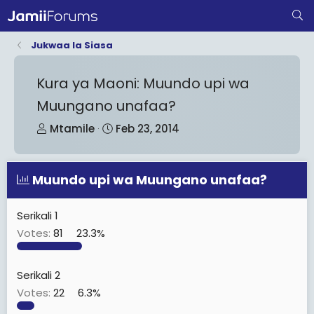
Jukwaa la Siasa
Kura ya Maoni: Muundo upi wa
Muungano unafaa?
T
S
Mtamile
Feb 23, 2014
h
t
r
a
Muundo upi wa Muungano unafaa?
e
r
a
t
d
d
Serikali 1
s
a
Votes:
81
23.3%
t
t
a
e
Serikali 2
r
Votes:
22
6.3%
t
e