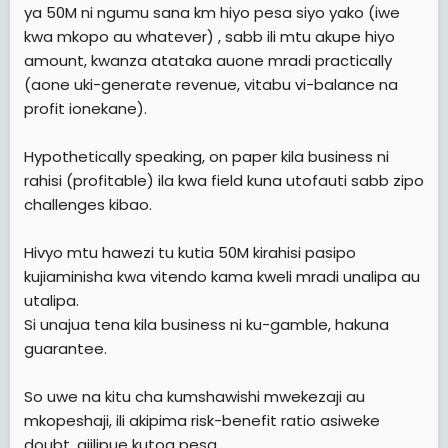
ya 50M ni ngumu sana km hiyo pesa siyo yako (iwe
kwa mkopo au whatever) , sabb ili mtu akupe hiyo
amount, kwanza atataka auone mradi practically
(aone uki-generate revenue, vitabu vi-balance na
profit ionekane).
Hypothetically speaking, on paper kila business ni
rahisi (profitable) ila kwa field kuna utofauti sabb zipo
challenges kibao.
Hivyo mtu hawezi tu kutia 50M kirahisi pasipo
kujiaminisha kwa vitendo kama kweli mradi unalipa au
utalipa.
Si unajua tena kila business ni ku-gamble, hakuna
guarantee.
So uwe na kitu cha kumshawishi mwekezaji au
mkopeshaji, ili akipima risk-benefit ratio asiweke
doubt, ajilipue kutoa pesa.