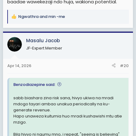
baadae wawekezaji ndo huja, wakiona potential.
Ngwathra
and
min -me
R
e
a
c
Masalu Jacob
t
JF-Expert Member
i
o
n
Apr 14, 2026
#20
s
:
Benzodiazepine said:
sabb biashara zina risk sana, hivyo ukiwa na mradi
mdogo tayari ambao unakua periodically na ku-
generate revenue.
Hapo unaweza kuitumia huo mradi kushawishi mtu atie
mzigo.
Bila hivyo ni ngumu mno, i repeat, "seeing is believing"