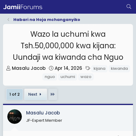
Habari na Hoja mchanganyiko
Wazo la uchumi kwa
Tsh.50,000,000 kwa kijana:
Uundaji wa kiwanda cha Nguo
T
S
T
Masalu Jacob
Apr 14, 2026
kijana
kiwanda
h
t
a
nguo
uchumi
wazo
r
a
g
e
r
s
Last
1 of 2
Next
a
t
d
d
s
a
Masalu Jacob
t
t
JF-Expert Member
a
e
r