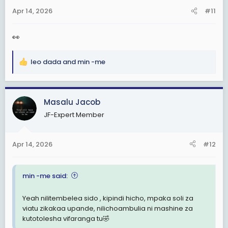
n
Apr 14, 2026
#11
s
:
👀
leo dada
and
min -me
R
e
a
c
Masalu Jacob
t
JF-Expert Member
i
o
n
Apr 14, 2026
#12
s
:
min -me said:
Yeah nilitembelea sido , kipindi hicho, mpaka soli za
viatu zikakaa upande, nilichoambulia ni mashine za
kutotolesha vifaranga tu🤣