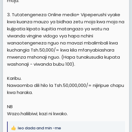
moja.
3. Tutatengeneza Online media+ Vipeperushi vyake
kwa kuanza mauzo ya bidhaa zetu moja kwa moja na
kujipatia kipato kupitia matangazo ya watu na
viwanda vingine vidogo vya hapa nchini
wanaotengeneza nguo na mavazi mbalimbali kwa
kuchangia Tsh.50,000/= kwa kila mfanyabiashara
mwenza mshonaji nguo. (Hapa tunakusudia kupata
washonaji - viwanda bubu 100).
Karibu.
Nawaomba dili hilo la Tsh.50,000,000/= nijiripue chapu
kwa haraka.
NB
Wazo.haliibiwi; kazi ni kwako.
leo dada
and
min -me
R