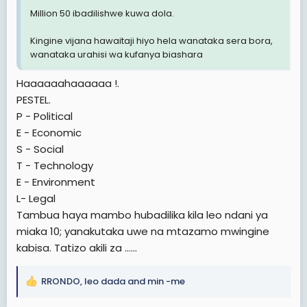
Million 50 ibadilishwe kuwa dola.
Kingine vijana hawaitaji hiyo hela wanataka sera bora,
wanataka urahisi wa kufanya biashara
Haaaaaahaaaaaa !.
PESTEL.
P - Political
E - Economic
S - Social
T - Technology
E - Environment
L- Legal
Tambua haya mambo hubadilika kila leo ndani ya
miaka 10; yanakutaka uwe na mtazamo mwingine
kabisa. Tatizo akili za ......
RRONDO
,
leo dada
and
min -me
R
e