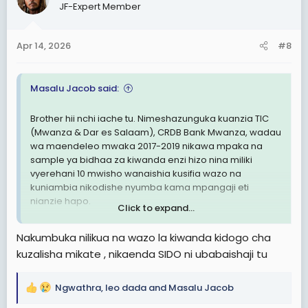
JF-Expert Member
i
o
n
Apr 14, 2026
#8
s
:
Masalu Jacob said:
Brother hii nchi iache tu. Nimeshazunguka kuanzia TIC
(Mwanza & Dar es Salaam), CRDB Bank Mwanza, wadau
wa maendeleo mwaka 2017-2019 nikawa mpaka na
sample ya bidhaa za kiwanda enzi hizo nina miliki
vyerehani 10 mwisho wanaishia kusifia wazo na
kuniambia nikodishe nyumba kama mpangaji eti
nianzie hapo.
Click to expand...
Kijana mwenye nia na uthubutu wa kuanza biashara hii
Nakumbuka nilikua na wazo la kiwanda kidogo cha
ni biashara ya uhakika na soko lipo hapa nchini. Ila ndio
kuzalisha mikate , nikaenda SIDO ni ubabaishaji tu
mambo ya nchi. Kila jambo na wakati wake.
Ngwathra
,
leo dada
and
Masalu Jacob
R
e