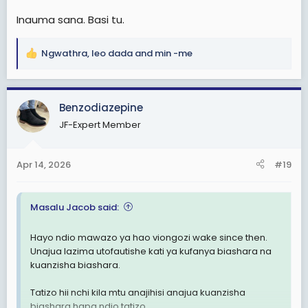
Inauma sana. Basi tu.
Ngwathra
,
leo dada
and
min -me
R
e
a
c
Benzodiazepine
t
JF-Expert Member
i
o
n
Apr 14, 2026
#19
s
:
Masalu Jacob said:
Hayo ndio mawazo ya hao viongozi wake since then.
Unajua lazima utofautishe kati ya kufanya biashara na
kuanzisha biashara.
Tatizo hii nchi kila mtu anajihisi anajua kuanzisha
biashara hapa ndio tatizo.