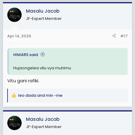
a
c
Masalu Jacob
t
JF-Expert Member
i
o
n
Apr 14, 2026
#17
s
:
HIMARS said:
Hujaongelea vitu vya muhimu
Vitu gani rafiki.
leo dada
and
min -me
R
e
a
c
Masalu Jacob
t
JF-Expert Member
i
o