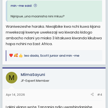
min -me said:
Nijiripue ,una maanisha nini mkuu?
Waniwezeshe haraka. Niwajibike kwa nchi kuwa kijana
mwekezaji kwenye uwekezaji wa kiwanda kidogo
ambacho ndani ya miaka 3 kitakuwa kiwanda kikubwa
hapa nchini na East Africa.
leo dada
,
Scott junior
and
min -me
R
e
a
c
MlimaSayuni
M
t
JF-Expert Member
i
o
n
Apr 14, 2026
#4
s
:
Lakini vijana wote Tanzania ndio uwashindanishe