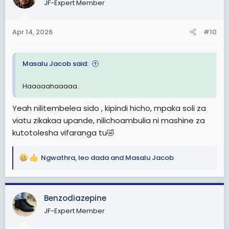
JF-Expert Member
i
o
n
Apr 14, 2026
#10
s
:
Masalu Jacob said:
Haaaaahaaaaa.
Yeah nilitembelea sido , kipindi hicho, mpaka soli za
viatu zikakaa upande, nilichoambulia ni mashine za
kutotolesha vifaranga tu🤣
Ngwathra
,
leo dada
and
Masalu Jacob
R
e
a
c
Benzodiazepine
t
JF-Expert Member
i
o