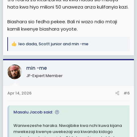
hata kwa hiyo milioni 50 unaweza anza kulifanyia kazi.
Biashara sio fedha pekee. Bali ni wazo ndio mtaji
kamili kwenye biashara yoyote.
leo dada
,
Scott junior
and
min -me
R
e
a
c
min -me
t
JF-Expert Member
i
o
n
Apr 14, 2026
#6
s
:
Masalu Jacob said:
Waniwezeshe haraka. Niwajibike kwa nchi kuwa kijana
mwekezaji kwenye uwekezaji wa kiwanda kidogo