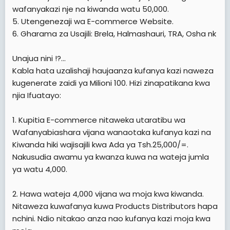
wafanyakazi nje na kiwanda watu 50,000.
5. Utengenezaji wa E-commerce Website.
6. Gharama za Usajili: Brela, Halmashauri, TRA, Osha nk
Unajua nini !?...
Kabla hata uzalishaji haujaanza kufanya kazi naweza
kugenerate zaidi ya Milioni 100. Hizi zinapatikana kwa
njia Ifuatayo:
1. Kupitia E-commerce nitaweka utaratibu wa
Wafanyabiashara vijana wanaotaka kufanya kazi na
Kiwanda hiki wajisajili kwa Ada ya Tsh.25,000/=.
Nakusudia awamu ya kwanza kuwa na wateja jumla
ya watu 4,000.
2. Hawa wateja 4,000 vijana wa moja kwa kiwanda.
Nitaweza kuwafanya kuwa Products Distributors hapa
nchini. Ndio nitakao anza nao kufanya kazi moja kwa