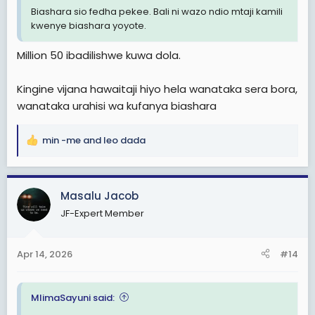
Biashara sio fedha pekee. Bali ni wazo ndio mtaji kamili
kwenye biashara yoyote.
Million 50 ibadilishwe kuwa dola.
Kingine vijana hawaitaji hiyo hela wanataka sera bora,
wanataka urahisi wa kufanya biashara
min -me
and
leo dada
R
e
a
c
Masalu Jacob
t
JF-Expert Member
i
o
n
Apr 14, 2026
#14
s
:
MlimaSayuni said: