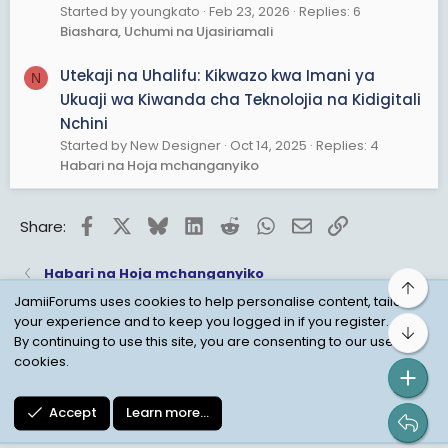
Started by youngkato
Feb 23, 2026
Replies: 6
Biashara, Uchumi na Ujasiriamali
Utekaji na Uhalifu: Kikwazo kwa Imani ya
N
Ukuaji wa Kiwanda cha Teknolojia na Kidigitali
Nchini
Started by New Designer
Oct 14, 2025
Replies: 4
Habari na Hoja mchanganyiko
Facebook
X
Bluesky
LinkedIn
Reddit
WhatsApp
Email
Link
Share:
Habari na Hoja mchanganyiko
Top
JamiiForums uses cookies to help personalise content, tailor
your experience and to keep you logged in if you register.
Bot
Child Protection Policy
Personal Data Protection
By continuing to use this site, you are consenting to our use of
cookies.
Contact us
Terms
Privacy Policy
Help
Accept
Learn more…