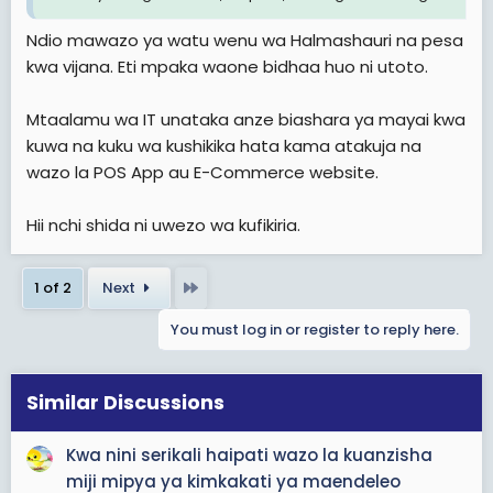
Ndio mawazo ya watu wenu wa Halmashauri na pesa
kwa vijana. Eti mpaka waone bidhaa huo ni utoto.
Mtaalamu wa IT unataka anze biashara ya mayai kwa
kuwa na kuku wa kushikika hata kama atakuja na
wazo la POS App au E-Commerce website.
Hii nchi shida ni uwezo wa kufikiria.
Last
1 of 2
Next
You must log in or register to reply here.
Similar Discussions
Kwa nini serikali haipati wazo la kuanzisha
miji mipya ya kimkakati ya maendeleo