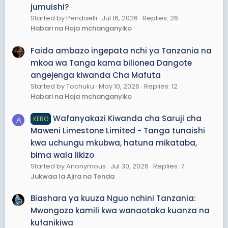
jumuishi?
Started by Pendaelli
Jul 16, 2026
Replies: 26
Habari na Hoja mchanganyiko
Faida ambazo ingepata nchi ya Tanzania na
mkoa wa Tanga kama bilionea Dangote
angejenga kiwanda Cha Mafuta
Started by Tochuku
May 10, 2026
Replies: 12
Habari na Hoja mchanganyiko
Wafanyakazi Kiwanda cha Saruji cha
KERO
A
Maweni Limestone Limited - Tanga tunaishi
kwa uchungu mkubwa, hatuna mikataba,
bima wala likizo
Started by Anonymous
Jul 30, 2026
Replies: 7
Jukwaa la Ajira na Tenda
Biashara ya kuuza Nguo nchini Tanzania:
Mwongozo kamili kwa wanaotaka kuanza na
kufanikiwa