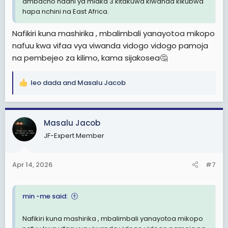
ambacho ndani ya miaka 3 kitakuwa kiwanda kikubwa
hapa nchini na East Africa.
Nafikiri kuna mashirika , mbalimbali yanayotoa mikopo
nafuu kwa vifaa vya viwanda vidogo vidogo pamoja
na pembejeo za kilimo, kama sijakosea🤔
leo dada
and
Masalu Jacob
R
e
a
c
Masalu Jacob
t
JF-Expert Member
i
o
n
Apr 14, 2026
#7
s
:
min -me said:
Nafikiri kuna mashirika , mbalimbali yanayotoa mikopo