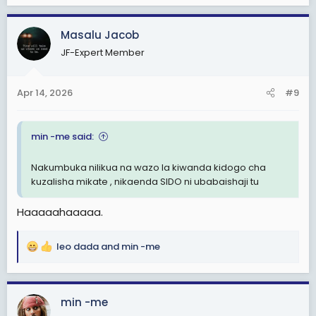
a
c
Masalu Jacob
t
JF-Expert Member
i
o
n
Apr 14, 2026
#9
s
:
min -me said:
Nakumbuka nilikua na wazo la kiwanda kidogo cha
kuzalisha mikate , nikaenda SIDO ni ubabaishaji tu
Haaaaahaaaaa.
leo dada
and
min -me
R
e
a
c
min -me
t