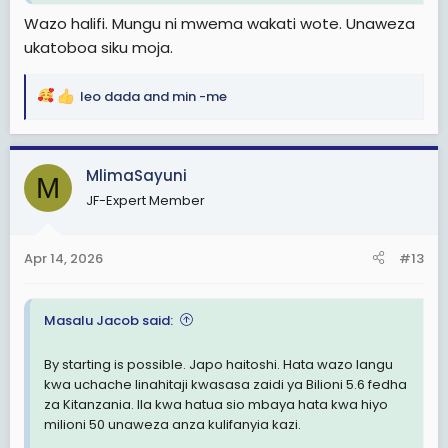
Wazo halifi. Mungu ni mwema wakati wote. Unaweza
ukatoboa siku moja.
leo dada
and
min -me
R
e
a
c
MlimaSayuni
M
t
JF-Expert Member
i
o
n
Apr 14, 2026
#13
s
:
Masalu Jacob said:
By starting is possible. Japo haitoshi. Hata wazo langu
kwa uchache linahitaji kwasasa zaidi ya Bilioni 5.6 fedha
za Kitanzania. Ila kwa hatua sio mbaya hata kwa hiyo
milioni 50 unaweza anza kulifanyia kazi.