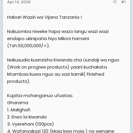
Apr 14, 2026
#1
t
e
Habari Waziri wa Vijana Tanzania !.
r
Nakuomba niweke hapa wazo langu wazi wazi
endapo ukinipatia hiyo Milioni hamsini
(Tsh.50,000,000/=).
Nakusudia kuanzisha Kiwanda cha Uundaji wa nguo
(Work on progree products) yaani kuchakata
kitambaa kuwa nguo au vazi kamili( Finished
products).
Kupitia mchanganuo ufuatao.
Gharama
1. Malighafi
2. Eneo la kiwanda
3. Vyerehani (100pcs)
4. Wafanyakazi 120 (Moja kwa moja ) na wengine