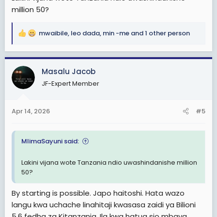
million 50?
mwaibile
,
leo dada
,
min -me
and 1 other person
R
e
a
c
Masalu Jacob
t
JF-Expert Member
i
o
n
Apr 14, 2026
#5
s
:
MlimaSayuni said:
Lakini vijana wote Tanzania ndio uwashindanishe million
50?
By starting is possible. Japo haitoshi. Hata wazo
langu kwa uchache linahitaji kwasasa zaidi ya Bilioni
5.6 fedha za Kitanzania. Ila kwa hatua sio mbaya