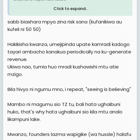
Click to expand...
Inauma sana. Basi tu.
sabb biashara mpya zina risk sana (kufanikiwa au
kufeli ni 50 50)
Hakikisha kwanza, umejipinda upate kamradi kadogo
tayari ambacho kanakua periodically na ku-generate
revenue.
Ukiwa nao, tumia huo mradi kushawishi mtu atie
mzigo.
Bila hivyo ni ngumu mno, i repeat, "seeing is believing"
Mambo ni magumu sio TZ tu, bali hata ughaibuni
huko, that's why hata ughaibuni sio kila mtu analo
likampuni lake.
Mwanzo, founders lazma wapigike (wa hussle) halafu