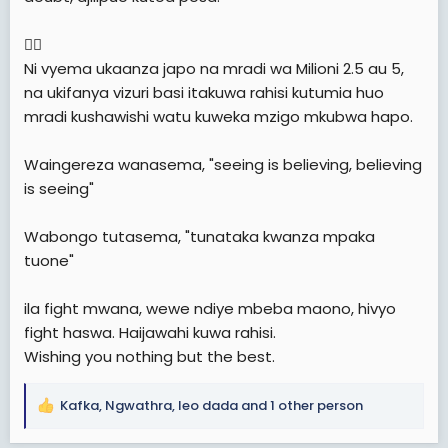
👇🏽
Ni vyema ukaanza japo na mradi wa Milioni 2.5 au 5,
na ukifanya vizuri basi itakuwa rahisi kutumia huo
mradi kushawishi watu kuweka mzigo mkubwa hapo.
Waingereza wanasema, "seeing is believing, believing
is seeing"
Wabongo tutasema, "tunataka kwanza mpaka
tuone"
ila fight mwana, wewe ndiye mbeba maono, hivyo
fight haswa. Haijawahi kuwa rahisi.
Wishing you nothing but the best.
Kafka
,
Ngwathra
,
leo dada
and 1 other person
R
e