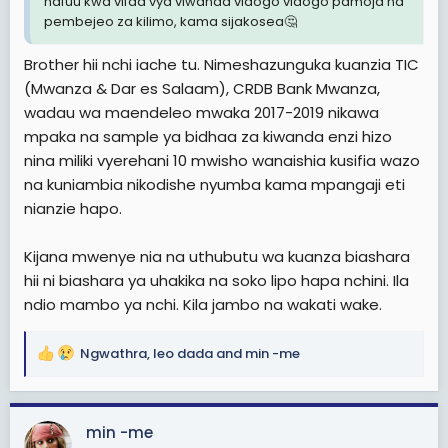
nafuu kwa vifaa vya viwanda vidogo vidogo pamoja na
pembejeo za kilimo, kama sijakosea🤔
Brother hii nchi iache tu. Nimeshazunguka kuanzia TIC
(Mwanza & Dar es Salaam), CRDB Bank Mwanza,
wadau wa maendeleo mwaka 2017-2019 nikawa
mpaka na sample ya bidhaa za kiwanda enzi hizo
nina miliki vyerehani 10 mwisho wanaishia kusifia wazo
na kuniambia nikodishe nyumba kama mpangaji eti
nianzie hapo.
Kijana mwenye nia na uthubutu wa kuanza biashara
hii ni biashara ya uhakika na soko lipo hapa nchini. Ila
ndio mambo ya nchi. Kila jambo na wakati wake.
Ngwathra
,
leo dada
and
min -me
R
e
a
c
min -me
t