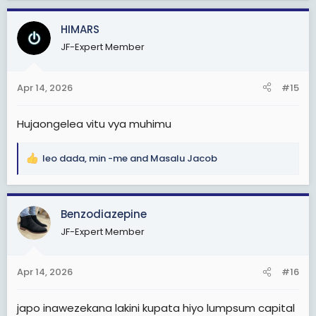
a
c
HIMARS
t
JF-Expert Member
i
o
n
Apr 14, 2026
#15
s
:
Hujaongelea vitu vya muhimu
leo dada
,
min -me
and
Masalu Jacob
R
e
a
c
Benzodiazepine
t
JF-Expert Member
i
o
n
Apr 14, 2026
#16
s
:
japo inawezekana lakini kupata hiyo lumpsum capital