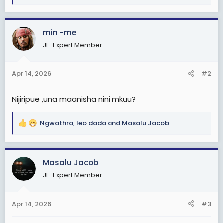
e
a
c
min -me
t
JF-Expert Member
i
o
n
Apr 14, 2026
#2
s
:
Nijiripue ,una maanisha nini mkuu?
Ngwathra
,
leo dada
and
Masalu Jacob
R
e
a
c
Masalu Jacob
t
JF-Expert Member
i
o
n
Apr 14, 2026
#3
s
: