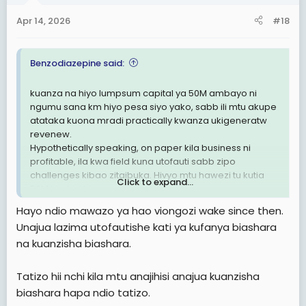
n
Apr 14, 2026
#18
s
:
Benzodiazepine said:
kuanza na hiyo lumpsum capital ya 50M ambayo ni
ngumu sana km hiyo pesa siyo yako, sabb ili mtu akupe
atataka kuona mradi practically kwanza ukigeneratw
revenew.
Hypothetically speaking, on paper kila business ni
profitable, ila kwa field kuna utofauti sabb zipo
challenges kibao zitaibuka. Hivyo mtu hawezi tu kutia
Click to expand...
50M kirahisi hivo.
Hayo ndio mawazo ya hao viongozi wake since then.
Ni vyema ukaanza japo na Milion 5, ukifanya vizuri hapo
Unajua lazima utofautishe kati ya kufanya biashara
basi itakuwa rahisi watu kuweka mzigo hapo.
na kuanzisha biashara.
Waingereza wanasema, "seeing is believing, believing
is seeing"
Tatizo hii nchi kila mtu anajihisi anajua kuanzisha
biashara hapa ndio tatizo.