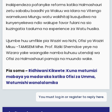
Inakipendeza pafanyike reforms katika Halmashauri
zetu sababu baadhi ya Wakuu wa Idara na Vitengo
wamekuwa Miungu watu wakihitaji kusujudiwa na
kunyenyekewa ndio wakupe favor fulani na sio
kuzingatia taaluma na experience za Watu husika.
Ujumbe huu umfikie pia Waziri wa Nchi, Ofisi ya Waziri
Mkuu -TAMISEMI Mhe. Prof. Riziki Shemdoe yeye na
Wizara yake waangalie namba kuhusu utendaji wa
Ofisi za Halmashauri pamoja na muundo wake.
Pia soma ~
Ridhiwani Kikwete: Kuna matumizi
mabaya ya madaraka katika Ofisi za Umma,
Watumishi wanalalamika
You must log in or register to reply here.