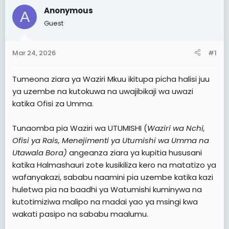
t
t
Anonymous
A
a
e
Guest
r
t
Mar 24, 2026
#1
e
r
Tumeona ziara ya Waziri Mkuu ikitupa picha halisi juu
ya uzembe na kutokuwa na uwajibikaji wa uwazi
katika Ofisi za Umma.
Tunaomba pia Waziri wa UTUMISHI (
Waziri wa Nchi,
Ofisi ya Rais, Menejimenti ya Utumishi wa Umma na
Utawala Bora)
angeanza ziara ya kupitia hususani
katika Halmashauri zote kusikiliza kero na matatizo ya
wafanyakazi, sababu naamini pia uzembe katika kazi
huletwa pia na baadhi ya Watumishi kuminywa na
kutotimiziwa malipo na madai yao ya msingi kwa
wakati pasipo na sababu maalumu.