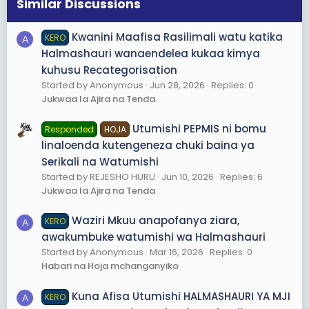
Similar Discussions
Kwanini Maafisa Rasilimali watu katika
KERO
A
Halmashauri wanaendelea kukaa kimya
kuhusu Recategorisation
Started by Anonymous
Jun 28, 2026
Replies: 0
Jukwaa la Ajira na Tenda
Utumishi PEPMIS ni bomu
Responded
HOJA
linaloenda kutengeneza chuki baina ya
Serikali na Watumishi
Started by REJESHO HURU
Jun 10, 2026
Replies: 6
Jukwaa la Ajira na Tenda
Waziri Mkuu anapofanya ziara,
KERO
A
awakumbuke watumishi wa Halmashauri
Started by Anonymous
Mar 16, 2026
Replies: 0
Habari na Hoja mchanganyiko
Kuna Afisa Utumishi HALMASHAURI YA MJI
KERO
A