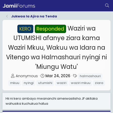
Jukwaa la Ajira na Tenda
Waziri wa
KERO
Responded
UTUMISHI afanye ziara kama
Waziri Mkuu, Wakuu wa Idara na
Vitengo wa Halmashauri nyingi ni
'Miungu Watu'
T
S
T
Anonymous
Mar 24, 2026
halmashauri
h
t
a
mkuu
nyingi
utumishi
waziri
waziri mkuu
ziara
r
a
g
e
r
s
Hii ni kero ambayo mwananchi ameiwasilisha JF akitaka
a
t
wahusika kuchukua hatua
d
d
s
a