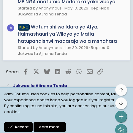
MBINGA anatumia Madaraka yake vibaya
Started by Anonymous
May 13, 2026
Replies: 0
Jukwaa la Ajira na Tenda
Watumishi wa Idara ya Afya,
KERO
A
Halmashauri ya Wilaya ya Mafia
hatupandishwi madaraja wala mshahara
Started by Anonymous
Jun 30, 2026
Replies: 0
Jukwaa la Ajira na Tenda
Facebook
X
Bluesky
LinkedIn
Reddit
WhatsApp
Email
Link
Share:
Jukwaa la Ajira na Tenda
Top
JamiiForums uses cookies to help personalise content, tailor
your experience and to keep you logged in if you register.
Bot
Child Protection Policy
Personal Data Protection
By continuing to use this site, you are consenting to our use of
cookies.
Contact us
Terms
Privacy Policy
Help
Accept
Learn more…