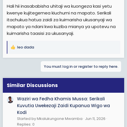
Hali hii inasababisha uhitaji wa kuongeza kasi yetu
kwenye kujitegemea kiuchumi na mapato. Serikali
itachukua hatua zaidi za kuimarisha ukusanyaji wa
mapato ya ndani kwa kuziba mianya ya upotevu na
kuimarisha taasisi za ukusanyaji.
leo dada
R
e
a
You must log in or register to reply here.
c
t
i
o
Similar Discussions
n
s
Waziri wa Fedha Khamis Mussa: Serikali
:
Kuvutia Uwekezaji Zaidi Kupanua Wigo wa
Kodi
Started by Mkalukungone Mwamba
Jun 11, 2026
Replies: 0