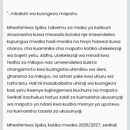
"...mkakati wa kuongeza mapato.
Mheshimiwa Spika, takwimu za miaka ya karibuni
zinaonesha kuwa misaada kutoka nje imeendelea
kupungua mwaka hadi mwaka na hivyo haiwezi kuwa
chanzo cha kuaminika cha mapato katika utekelezaji
wa bajeti yetu. Aidha, utekelezaji wa miradi kwa
fedha za mikopo nao umeendelea kuleta
changamoto kwa kuzingatia uhimilivu wa deni,
gharama za mikopo, na athari yake kwa uhuru wa
taifa letu. Hali hii inasababisha uhitaji wa kuongeza
kasi yetu kwenye kujitegemea kiuchumi na mapato.
Serikali itachukua hatua zaidi za kuimarisha ukusanyaji
wa mapato ya ndani kwa kuziba mianya ya upotevu
na kuimarisha taasisi za ukusanyaji.
Mheshimiwa Spika, katika mwaka 2026/2027, serikali