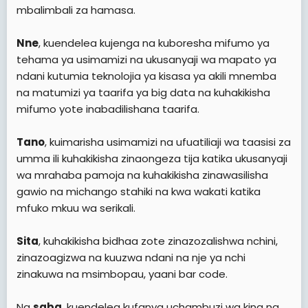
mbalimbali za hamasa.
Nne
, kuendelea kujenga na kuboresha mifumo ya
tehama ya usimamizi na ukusanyaji wa mapato ya
ndani kutumia teknolojia ya kisasa ya akili mnemba
na matumizi ya taarifa ya big data na kuhakikisha
mifumo yote inabadilishana taarifa.
Tano
, kuimarisha usimamizi na ufuatiliaji wa taasisi za
umma ili kuhakikisha zinaongeza tija katika ukusanyaji
wa mrahaba pamoja na kuhakikisha zinawasilisha
gawio na michango stahiki na kwa wakati katika
mfuko mkuu wa serikali.
Sita
, kuhakikisha bidhaa zote zinazozalishwa nchini,
zinazoagizwa na kuuzwa ndani na nje ya nchi
zinakuwa na msimbopau, yaani bar code.
Na
saba
, kuendelea kufanya uchambuzi wa kina na