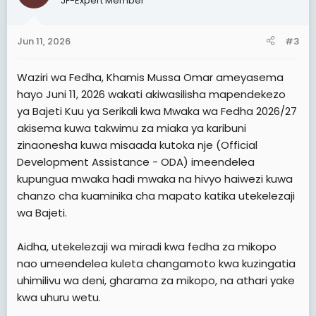
JF-Expert Member
Jun 11, 2026
#3
Waziri wa Fedha, Khamis Mussa Omar ameyasema
hayo Juni 11, 2026 wakati akiwasilisha mapendekezo
ya Bajeti Kuu ya Serikali kwa Mwaka wa Fedha 2026/27
akisema kuwa takwimu za miaka ya karibuni
zinaonesha kuwa misaada kutoka nje (Official
Development Assistance - ODA) imeendelea
kupungua mwaka hadi mwaka na hivyo haiwezi kuwa
chanzo cha kuaminika cha mapato katika utekelezaji
wa Bajeti.
Aidha, utekelezaji wa miradi kwa fedha za mikopo
nao umeendelea kuleta changamoto kwa kuzingatia
uhimilivu wa deni, gharama za mikopo, na athari yake
kwa uhuru wetu.