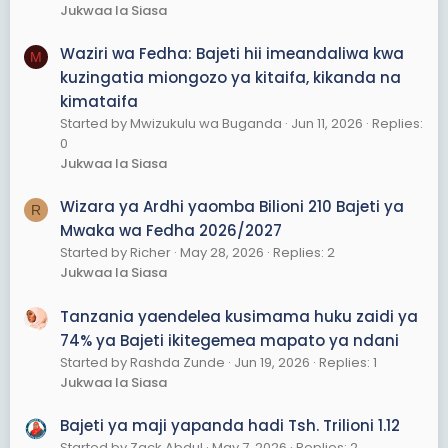
Jukwaa la Siasa
Waziri wa Fedha: Bajeti hii imeandaliwa kwa
M
kuzingatia miongozo ya kitaifa, kikanda na
kimataifa
Started by Mwizukulu wa Buganda
Jun 11, 2026
Replies:
0
Jukwaa la Siasa
Wizara ya Ardhi yaomba Bilioni 210 Bajeti ya
R
Mwaka wa Fedha 2026/2027
Started by Richer
May 28, 2026
Replies: 2
Jukwaa la Siasa
Tanzania yaendelea kusimama huku zaidi ya
74% ya Bajeti ikitegemea mapato ya ndani
Started by Rashda Zunde
Jun 19, 2026
Replies: 1
Jukwaa la Siasa
Bajeti ya maji yapanda hadi Tsh. Trilioni 1.12
Started by Zack Abdul
May 7, 2026
Replies: 2