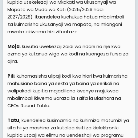
kupitia utekelezaji wa Mkakati wa Ukusanyaji wa
Mapato wa Muda wa Kati (2025/2026 hadi
2027/2028), itaendelea kuchukua hatua mbalimbali
za kuimarisha ukusanyaji wa mapato, na miongoni
mwake zikiwemo hizi zifuatazo:
Moja
, kuvutia uwekezaji zaidi wa ndani na nje kwa
azma ya kutanua wigo wa kodi na kuongeza fursa za
ajira.
Pili
, kuhamasisha ulipaji kodi kwa hiari kwa kuimarisha
mahusiano baina ya sekta ya baina ya serikali na
walipakodi kupitia majadiliano kwenye majukwaa
mbalimbali ikiwemo Baraza la Taifa la Biashara na
CEOs Round Table.
Tatu
, kuendelea kusimamia na kuhimiza matumizi ya
sifa hii ya mashine za kutolea risiti za kielektroniki
kupitia utoaji wa elimu na uendeshaji wa programu