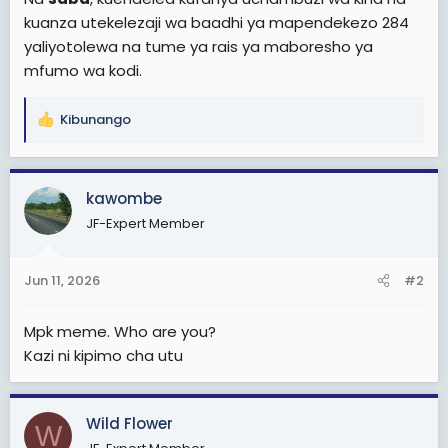
kuanza utekelezaji wa baadhi ya mapendekezo 284
yaliyotolewa na tume ya rais ya maboresho ya
mfumo wa kodi.
Kibunango
R
e
a
c
kawombe
t
JF-Expert Member
i
o
n
Jun 11, 2026
#2
s
:
Mpk meme. Who are you?
Kazi ni kipimo cha utu
Wild Flower
W