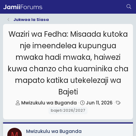
Jukwaa la Siasa
Waziri wa Fedha: Misaada kutoka
nje imeendelea kupungua
mwaka hadi mwaka, haiwezi
kuwa chanzo cha kuaminika cha
mapato katika utekelezaji wa
Bajeti
T
S
T
Mwizukulu wa Buganda
Jun 11, 2026
h
t
a
bajeti 2026/2027
r
a
g
e
r
s
Mwizukulu wa Buganda
a
t
M