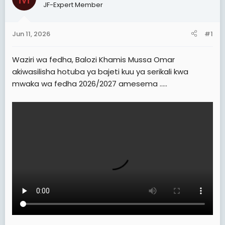
d
d
JF-Expert Member
s
a
t
t
Jun 11, 2026
#1
a
e
r
Waziri wa fedha, Balozi Khamis Mussa Omar
t
akiwasilisha hotuba ya bajeti kuu ya serikali kwa
e
mwaka wa fedha 2026/2027 amesema .....
r