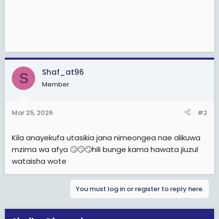
Shaf_at96
S
Member
Mar 25, 2026
#2
Kila anayekufa utasikia jana nimeongea nae alikuwa
mzima wa afya 🙄🙄🙄hili bunge kama hawata jiuzul
wataisha wote
You must log in or register to reply here.