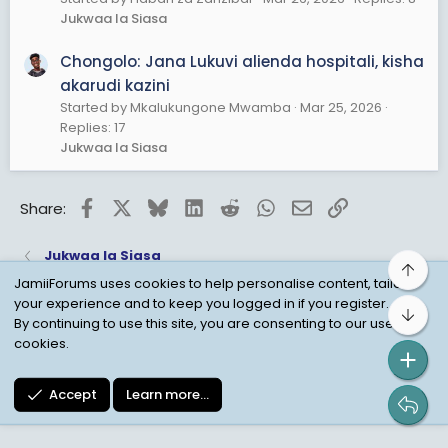
Jukwaa la Siasa
Chongolo: Jana Lukuvi alienda hospitali, kisha
akarudi kazini
Started by Mkalukungone Mwamba
Mar 25, 2026
Replies: 17
Jukwaa la Siasa
Facebook
X
Bluesky
LinkedIn
Reddit
WhatsApp
Email
Link
Share:
Jukwaa la Siasa
Top
JamiiForums uses cookies to help personalise content, tailor
your experience and to keep you logged in if you register.
Bot
Child Protection Policy
Personal Data Protection
By continuing to use this site, you are consenting to our use of
cookies.
Contact us
Terms
Privacy Policy
Help
Accept
Learn more…