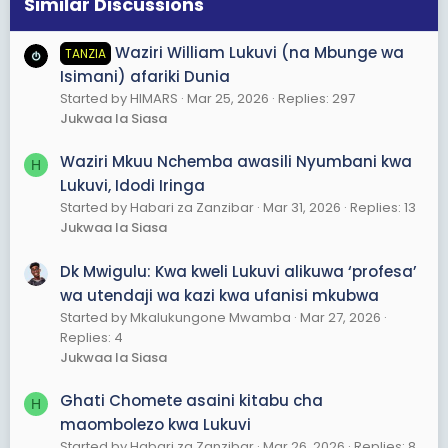
Similar Discussions
Waziri William Lukuvi (na Mbunge wa
TANZIA
Isimani) afariki Dunia
Started by HIMARS
Mar 25, 2026
Replies: 297
Jukwaa la Siasa
Waziri Mkuu Nchemba awasili Nyumbani kwa
H
Lukuvi, Idodi Iringa
Started by Habari za Zanzibar
Mar 31, 2026
Replies: 13
Jukwaa la Siasa
Dk Mwigulu: Kwa kweli Lukuvi alikuwa ‘profesa’
wa utendaji wa kazi kwa ufanisi mkubwa
Started by Mkalukungone Mwamba
Mar 27, 2026
Replies: 4
Jukwaa la Siasa
Ghati Chomete asaini kitabu cha
H
maombolezo kwa Lukuvi
Started by Habari za Zanzibar
Mar 26, 2026
Replies: 8