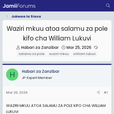
Jukwaa la Siasa
Waziri mkuu atoa salamu za pole
kifo cha William Lukuvi
T
S
T
Habari za Zanzibar
Mar 25, 2026
h
t
a
salamu za pole
waziri mkuu
william lukuvi
r
a
g
e
r
s
Habari za Zanzibar
a
t
H
d
d
JF-Expert Member
s
a
t
t
Mar 25, 2026
#1
a
e
r
WAZIRI MKUU ATOA SALAMU ZA POLE KIFO CHA WILLIAM
t
LUKUVI