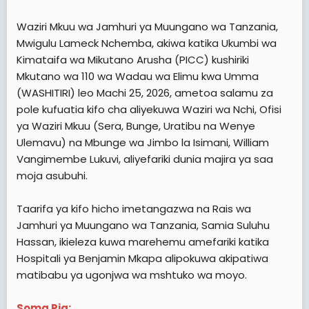
e
r
Waziri Mkuu wa Jamhuri ya Muungano wa Tanzania,
Mwigulu Lameck Nchemba, akiwa katika Ukumbi wa
Kimataifa wa Mikutano Arusha (PICC) kushiriki
Mkutano wa 110 wa Wadau wa Elimu kwa Umma
(WASHITIRI) leo Machi 25, 2026, ametoa salamu za
pole kufuatia kifo cha aliyekuwa Waziri wa Nchi, Ofisi
ya Waziri Mkuu (Sera, Bunge, Uratibu na Wenye
Ulemavu) na Mbunge wa Jimbo la Isimani, William
Vangimembe Lukuvi, aliyefariki dunia majira ya saa
moja asubuhi.
Taarifa ya kifo hicho imetangazwa na Rais wa
Jamhuri ya Muungano wa Tanzania, Samia Suluhu
Hassan, ikieleza kuwa marehemu amefariki katika
Hospitali ya Benjamin Mkapa alipokuwa akipatiwa
matibabu ya ugonjwa wa mshtuko wa moyo.
Soma Pia: