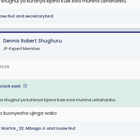
 shughul ya kufanya kijana Kule kwa muhind ushaharibu
ose Nut
and
secretarybird
Dennis Robert Shughuru
JF-Expert Member
 2026
black said:
ta shughul ya kufanya kijana Kule kwa muhind ushaharibu
a kuonyesha ujinga wako
Martrix_32
,
Mbaga Jr
and
loose Nut