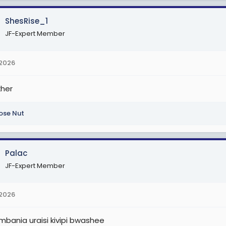
ShesRise_1
JF-Expert Member
 2026
kher
ose Nut
Palac
JF-Expert Member
 2026
bania uraisi kivipi bwashee