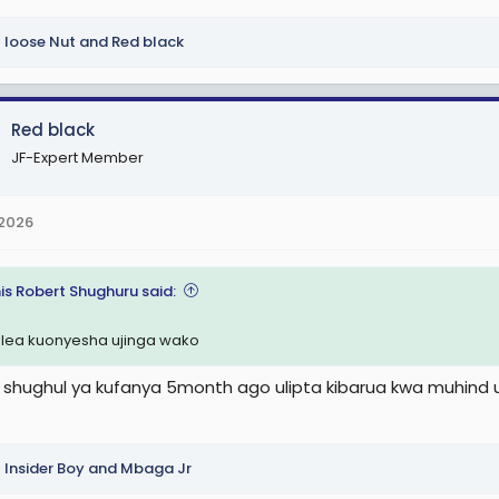
loose Nut
and
Red black
Red black
JF-Expert Member
 2026
is Robert Shughuru said:
lea kuonyesha ujinga wako
 shughul ya kufanya 5month ago ulipta kibarua kwa muhind
Insider Boy
and
Mbaga Jr