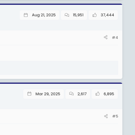
Aug 21, 2025
15,951
37,444
#4
Mar 29, 2025
2,617
6,895
#5