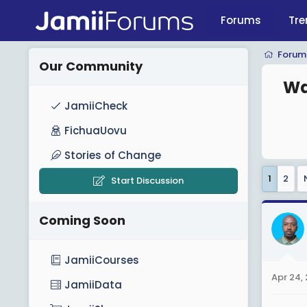
Forums
Tre
Forum
Our Community
Wa
JamiiCheck
FichuaUovu
Stories of Change
1
2
Start Discussion
Coming Soon
JamiiCourses
Apr 24,
JamiiData