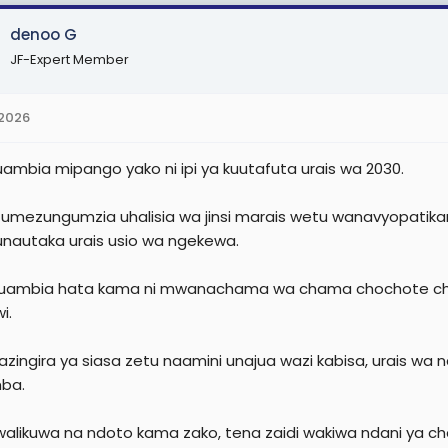
denoo G
JF-Expert Member
 2026
ambia mipango yako ni ipi ya kuutafuta urais wa 2030.
umezungumzia uhalisia wa jinsi marais wetu wanavyopatika
nautaka urais usio wa ngekewa.
uambia hata kama ni mwanachama wa chama chochote cha 
i.
zingira ya siasa zetu naamini unajua wazi kabisa, urais wa n
ba.
alikuwa na ndoto kama zako, tena zaidi wakiwa ndani ya cha