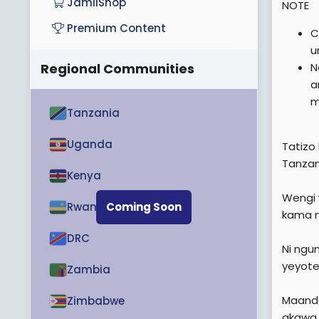
JamiiShop
NOTE
Premium Content
C
u
N
Regional Communities
a
m
Tanzania
Uganda
Tatizo
Tanzan
Kenya
Wengi 
Rwanda
Coming Soon
kama n
DRC
Ni ngu
yeyote
Zambia
Maanda
Zimbabwe
akawa 