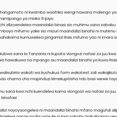
e
r
hangamoto ni kwamba waafrika wengi hawana malengo ya
namipango ya miaka 9 ijayo
chi zilizoendelea maandalizi binasi sio muhimu sana sabab
mbayo mifumo yake sio mizuri maandalizi binafsi ni muhimu
ahakama kumuwekea pingamizi Rais mifumo yao ni imara sana 
 kubwa sana la Tanzania ni kupata viongozi nafasi za juu kw
ia hawakuwa na mpango au maandalizi binafsi ya kuwa Rais 
walisubiria wakati wa kuchukua form wakatest zali wakajik
do chama cha mapinduzi kimekupitisha ndo basi wewe tayar
mu sana kwa nchi kuendelea kama viongoizi wa nafasi za j
 binafasi
lizi nayoyaongelea ni maandalizi binafsi mfano magufuli al
haelewi aanze na lipi yote ile ni kwa sababu hakujipanga yey