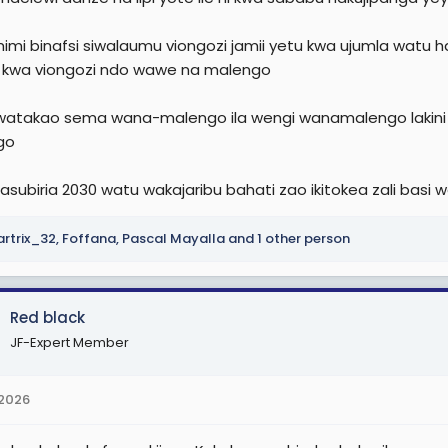
 mimi binafsi siwalaumu viongozi jamii yetu kwa ujumla wa
 kwa viongozi ndo wawe na malengo
atakao sema wana-malengo ila wengi wanamalengo lakini 
go
nasubiria 2030 watu wakajaribu bahati zao ikitokea zali basi
rtrix_32
,
Foffana
,
Pascal Mayalla
and 1 other person
Red black
JF-Expert Member
 2026