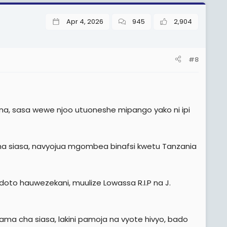
Apr 4, 2026
945
2,904
#8
na, sasa wewe njoo utuoneshe mipango yako ni ipi
siasa, navyojua mgombea binafsi kwetu Tanzania
doto hauwezekani, muulize Lowassa R.I.P na J.
ma cha siasa, lakini pamoja na vyote hivyo, bado