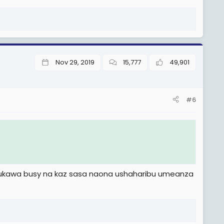
Nov 29, 2019
15,777
49,901
#6
 ukawa busy na kaz sasa naona ushaharibu umeanza