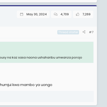
May 30, 2024
4,709
7,269
#7
Thread starter
 busy na kaz sasa naona ushaharibu umeanza porojo
 humjui kwa mambo ya uongo