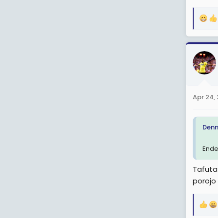
R
e
a
c
t
i
o
n
Apr 24,
s
:
Denn
Ende
Tafuta
porojo
R