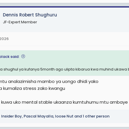
Dennis Robert Shughuru
JF-Expert Member
 2026
black said:
ta shughul ya kufanya 5month ago ulipta kibarua kwa muhind ukawa
mtu analazimisha mambo ya uongo dhidi yako
a kumaliza stress zako kwangu
 kuwa uko mental stable ukaanza kumtuhumu mtu ambaye
Insider Boy
,
Pascal Mayalla
,
loose Nut
and 1 other person