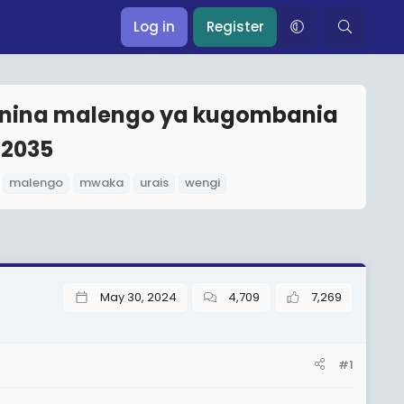
Log in
Register
 nina malengo ya kugombania
 2035
T
malengo
mwaka
urais
wengi
a
g
s
May 30, 2024
4,709
7,269
#1