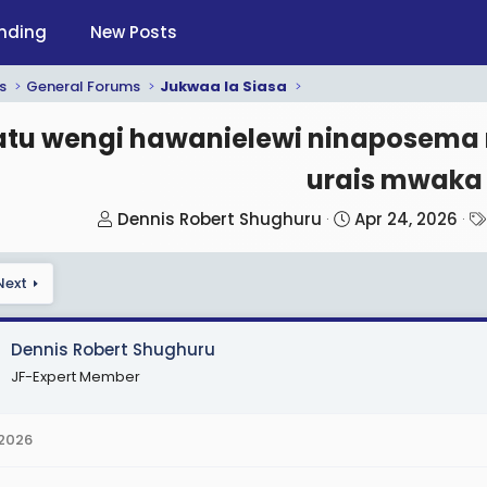
nding
New Posts
s
General Forums
Jukwaa la Siasa
tu wengi hawanielewi ninaposema
urais mwaka
T
S
Dennis Robert Shughuru
Apr 24, 2026
h
t
r
a
Next
e
r
a
t
d
d
Dennis Robert Shughuru
s
a
JF-Expert Member
t
t
a
e
 2026
r
t