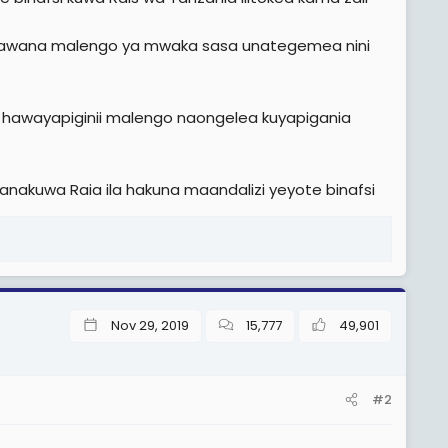
tu hawana malengo ya mwaka sasa unategemea nini
hawayapiginii malengo naongelea kuyapigania
 wanakuwa Raia ila hakuna maandalizi yeyote binafsi
Nov 29, 2019
15,777
49,901
#2