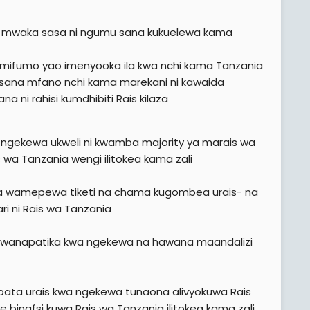
 mwaka sasa ni ngumu sana kukuelewa kama
u mifumo yao imenyooka ila kwa nchi kama Tanzania
 sana mfano nchi kama marekani ni kawaida
ni rahisi kumdhibiti Rais kilaza
a ngekewa ukweli ni kwamba majority ya marais wa
wa Tanzania wengi ilitokea kama zali
uta wamepewa tiketi na chama kugombea urais- na
i ni Rais wa Tanzania
uu wanapatika kwa ngekewa na hawana maandalizi
ipata urais kwa ngekewa tunaona alivyokuwa Rais
e binafsi kuwa Rais wa Tanzania ilitokea kama zali