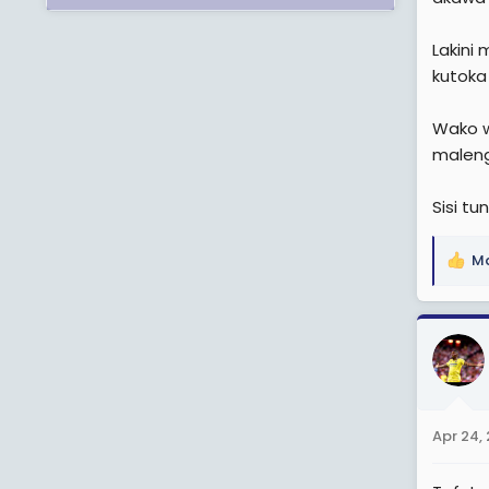
Lakini
kutoka
Wako w
malen
Sisi tu
Ma
R
e
a
c
t
i
o
n
Apr 24,
s
: