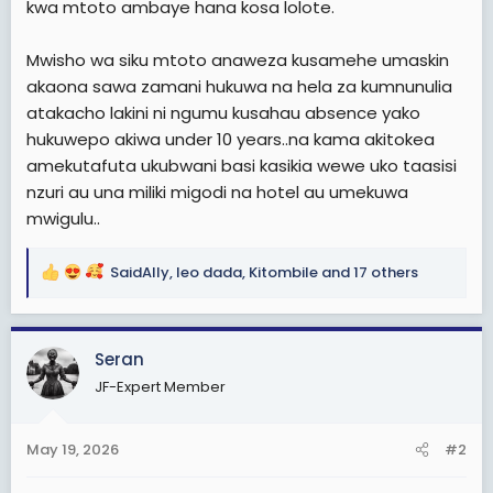
kwa mtoto ambaye hana kosa lolote.
Mwisho wa siku mtoto anaweza kusamehe umaskin
akaona sawa zamani hukuwa na hela za kumnunulia
atakacho lakini ni ngumu kusahau absence yako
hukuwepo akiwa under 10 years..na kama akitokea
amekutafuta ukubwani basi kasikia wewe uko taasisi
nzuri au una miliki migodi na hotel au umekuwa
mwigulu..
SaidAlly
,
leo dada
,
Kitombile
and 17 others
R
e
a
c
Seran
t
JF-Expert Member
i
o
n
May 19, 2026
#2
s
: