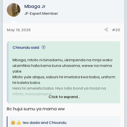
c
akiwa kakosea
Mbaga Jr
t
JF-Expert Member
i
Tusizae kwa pressure za sifa au kuthibitisha uwezo wetu
o
wa mbegu ..mbegu ziko okaya muda wote as long
n
unakula proteins..” Mtoto sio screenshot ya ushindi wa
May 19, 2026
#20
s
usiku mmoja. Ukifanya makosa ya bahati mbaya,
:
usiyageuze kuwa maisha ya bahati mbaya kwa mtoto
ambaye hana kosa lolote.
Chivundu said:
Mbaga, mtoto ni binadamu, ukimpenda na mrija wako
Mwisho wa siku mtoto anaweza kusamehe umaskin
ukamfikia hata kama kuna uhasama, wewe na mama
akaona sawa zamani hukuwa na hela za kumnunulia
yake.
atakacho lakini ni ngumu kusahau absence yako
Mtoto yule atajua, sabuni hii imwtoka kwa baba, uniform
hukuwepo akiwa under 10 years..na kama akitokea
hii kaleta baba.
amekutafuta ukubwani basi kasikia wewe uko taasisi
Hela hii ameleta baba. Hiyo ndio bond ya mzazi na
nzuri au una miliki migodi na hotel au umekuwa
mtoto, inavyojengwa.
mwigulu..
Click to expand...
Kumbukeni mtoto anazaliwa kama daftari jipya, wa
Bc hujui sumu ya mama ww
kuchora au kuandika kitu ni wewe mzazi. Usipochora au
andika kitu, maana yake haupo. Na yeye hawezi tunza
kitu ambacho hakipo.
leo dada
and
Chivundu
R