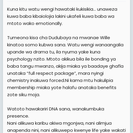
t
Kuna kitu watu wengi hawataki kukisikia… unaweza
e
kuwa baba kibaiolojia lakini ukafeli kuwa baba wa
r
mtoto wako emotionally.
Tumeona kisa cha Dudubaya na mwanae Wille
kinatoa somo kubwa sana. Watu wengi wanaangalia
upande wa drama tu, ila nyuma yake kuna
psychology nzito. Mtoto akikua bila ile bonding ya
baba tangu mwanzo, akija miaka ya baadaye ghafla
unataka “full respect package”, mara nyingi
chemistry inakuwa forced.Ni kama mtu hakulipia
membership miaka yote halafu anataka benefits
zote siku moja.
Watoto hawakariri DNA sana, wanakumbuka
presence.
Nani alikuwa karibu akiwa mgonjwa, nani alimjua
anapenda nini, nani alikuwepo kwenye life yake wakati