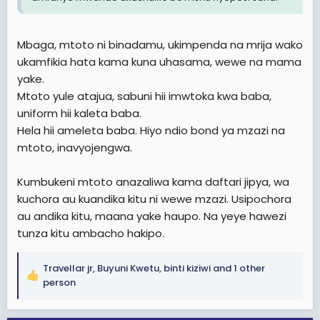
Mbaga, mtoto ni binadamu, ukimpenda na mrija wako
ukamfikia hata kama kuna uhasama, wewe na mama
yake.
Mtoto yule atajua, sabuni hii imwtoka kwa baba,
uniform hii kaleta baba.
Hela hii ameleta baba. Hiyo ndio bond ya mzazi na
mtoto, inavyojengwa.
Kumbukeni mtoto anazaliwa kama daftari jipya, wa
kuchora au kuandika kitu ni wewe mzazi. Usipochora
au andika kitu, maana yake haupo. Na yeye hawezi
tunza kitu ambacho hakipo.
Travellar jr
,
Buyuni Kwetu
,
binti kiziwi
and 1 other
R
person
e
a