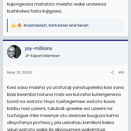
unakula proteins..” Mtoto sio screenshot ya ushindi wa
kujiongezea matatizo mwisho wake unaweza
usiku mmoja. Ukifanya makosa ya bahati mbaya,
kushindwa hata kujigawa.
usiyageuze kuwa maisha ya bahati mbaya kwa mtoto
ambaye hana kosa lolote.
Anastasia21
,
binti kiziwi
and
Seran
R
e
Mwisho wa siku mtoto anaweza kusamehe umaskin
a
akaona sawa zamani hukuwa na hela za kumnunulia
c
atakacho lakini ni ngumu kusahau absence yako
jay-millions
t
hukuwepo akiwa under 10 years..na kama akitokea
JF-Expert Member
i
amekutafuta ukubwani basi kasikia wewe uko taasisi
o
nzuri au una miliki migodi na hotel au umekuwa
n
mwigulu..
May 19, 2026
#6
s
:
Kwa sasa maisha ya utafutaji yanatupeleka kasi sana
kiasi kwamba hatuna mda wa kutosha kutengeneza
bond na watoto hivyo tusitegemee watoto kuwa
karibu nasi uzeeni, tukubali upweke wa uzeeni na
tuchague mke mwenye utu awezae kuuguza kama
alivyofanya profesa j, pia usisahau kamilioni kalea
vizuri watoto wake ila alivyoumwa wakamtusi