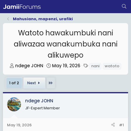
Mahusiano, mapenzi, urafiki
Watoto hawakumbuki nani
aliwazaa wanakumbuka nani
alikuwepo
T
S
T
ndege JOHN
May 19, 2026
nani
watoto
h
t
a
r
a
g
Last
1 of 2
Next
e
r
s
a
t
d
d
ndege JOHN
s
a
JF-Expert Member
t
t
a
e
May 19, 2026
#1
r