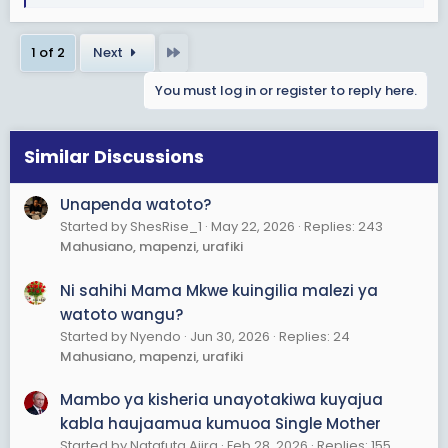
e
a
Last
1 of 2
Next
c
t
You must log in or register to reply here.
i
o
n
s
Similar Discussions
:
Unapenda watoto?
Started by ShesRise_1
May 22, 2026
Replies: 243
Mahusiano, mapenzi, urafiki
Ni sahihi Mama Mkwe kuingilia malezi ya
watoto wangu?
Started by Nyendo
Jun 30, 2026
Replies: 24
Mahusiano, mapenzi, urafiki
Mambo ya kisheria unayotakiwa kuyajua
kabla haujaamua kumuoa Single Mother
Started by Natafuta Ajira
Feb 28, 2026
Replies: 155