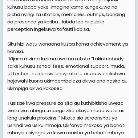
kuhusu baba yake. Imagine kama kungekuwa na
picha nyingi za utotoni, memories, outings, bonding
na presence ya karibu… labda leo hii public
perception ingekuwa tofauti kabisa.
Siku hizi watu wanaona kuzaa kama achievement ya
haraka.
“Kijana mzima lazima uwe na mtoto.”Lakini nobody
talks kuhusu school fees, emotional support, muda,
attention, na consistency.mtoto anakuwa mkubwa
hajawahi kuona ukimbembeleza akiwa ana hasira au
ukimpiga akiwa kakosea
Tusizae kwa pressure za sifa au kuthibitisha uwezo
wetu wa mbegu ..mbegu ziko okaya muda wote as
long unakula proteins..” Mtoto sio screenshot ya
ushindi wa usiku mmoja. Ukifanya makosa ya bahati
mbaya, usiyageuze kuwa maisha ya bahati mbaya