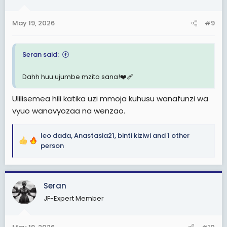
o
n
May 19, 2026
#9
s
:
Seran said:
Dahh huu ujumbe mzito sana!❤️‍🩹
Ulilisemea hili katika uzi mmoja kuhusu wanafunzi wa
vyuo wanavyozaa na wenzao.
leo dada
,
Anastasia21
,
binti kiziwi
and 1 other
R
person
e
a
c
Seran
t
i
JF-Expert Member
o
n
s