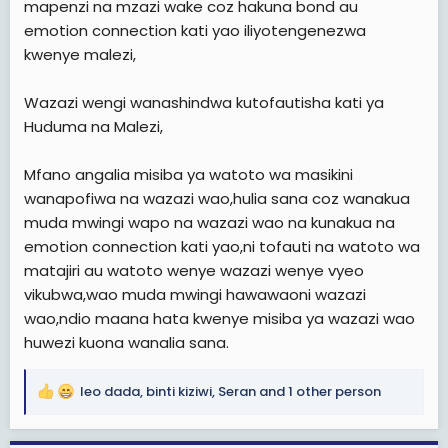
mapenzi na mzazi wake coz hakuna bond au
emotion connection kati yao iliyotengenezwa
Halafu stress zikizidi tunaanza kuona posts za usiku za
kwenye malezi,
dudubaya
“Simtaki”, “sio mwanangu”me nwanangu ni maria tu..ile
Wazazi wengi wanashindwa kutofautisha kati ya
ni frustationna stress kutokana na kilevi na hasira.kwa
sababu dudubaya kwa sasa hv ni mgonjwa ilipaswa
Huduma na Malezi,
wille kijana wake ndo akae naye hapo bahari beach..
relationship nyingi za baba na watoto haziharibiki siku 1
Mfano angalia misiba ya watoto wa masikini
zinajengwa taratibu..
wanapofiwa na wazazi wao,hulia sana coz wanakua
muda mwingi wapo na wazazi wao na kunakua na
Hata kwa Diamond Platnumz watu wengi hujadili kuhusu
baba yake. Imagine kama kungekuwa na picha nyingi
emotion connection kati yao,ni tofauti na watoto wa
za utotoni, memories, outings, bonding na presence ya
matajiri au watoto wenye wazazi wenye vyeo
karibu… labda leo hii public perception ingekuwa tofauti
vikubwa,wao muda mwingi hawawaoni wazazi
kabisa.
wao,ndio maana hata kwenye misiba ya wazazi wao
huwezi kuona wanalia sana.
Siku hizi watu wanaona kuzaa kama achievement ya
haraka.
“Kijana mzima lazima uwe na mtoto.”Lakini nobody talks
leo dada
,
binti kiziwi
,
Seran
and 1 other person
R
kuhusu school fees, emotional support, muda, attention,
e
na consistency.mtoto anakuwa mkubwa hajawahi
a
kuona ukimbembeleza akiwa ana hasira au ukimpiga