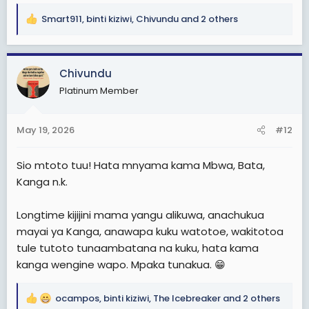
Smart911
,
binti kiziwi
,
Chivundu
and 2 others
R
e
a
c
Chivundu
t
Platinum Member
i
o
n
May 19, 2026
#12
s
:
Sio mtoto tuu! Hata mnyama kama Mbwa, Bata,
Kanga n.k.
Longtime kijijini mama yangu alikuwa, anachukua
mayai ya Kanga, anawapa kuku watotoe, wakitotoa
tule tutoto tunaambatana na kuku, hata kama
kanga wengine wapo. Mpaka tunakua. 😁
ocampos
,
binti kiziwi
,
The Icebreaker
and 2 others
R