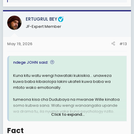
e
a
c
ERTUGRUL BEY
t
JF-Expert Member
i
o
n
May 19, 2026
#13
s
:
ndege JOHN said:
Kuna kitu watu wengi hawataki kukisikia… unaweza
kuwa baba kibaiolojia lakini ukafeli kuwa baba wa
mtoto wako emotionally.
tumeona kisa cha Dudubaya na mwanae Wille kinatoa
somo kubwa sana. Watu wengi wanaangalia upande
wa drama tu, ila nyuma yake kuna psychology nzito.
Click to expand...
Mtoto akikua bila ile bonding ya baba tangu mwanzo,
akija miaka ya baadaye ghafla unataka “full respect
Fact​
package”, mara nyingi chemistry inakuwa forced.Ni