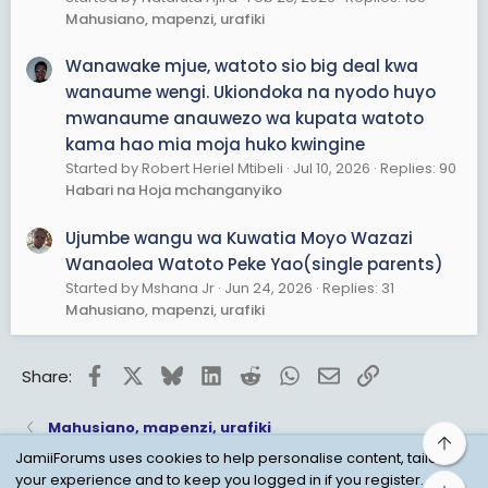
Mahusiano, mapenzi, urafiki
Wanawake mjue, watoto sio big deal kwa
wanaume wengi. Ukiondoka na nyodo huyo
mwanaume anauwezo wa kupata watoto
kama hao mia moja huko kwingine
Started by Robert Heriel Mtibeli
Jul 10, 2026
Replies: 90
Habari na Hoja mchanganyiko
Ujumbe wangu wa Kuwatia Moyo Wazazi
Wanaolea Watoto Peke Yao(single parents)
Started by Mshana Jr
Jun 24, 2026
Replies: 31
Mahusiano, mapenzi, urafiki
Facebook
X
Bluesky
LinkedIn
Reddit
WhatsApp
Email
Link
Share:
Mahusiano, mapenzi, urafiki
Top
JamiiForums uses cookies to help personalise content, tailor
your experience and to keep you logged in if you register.