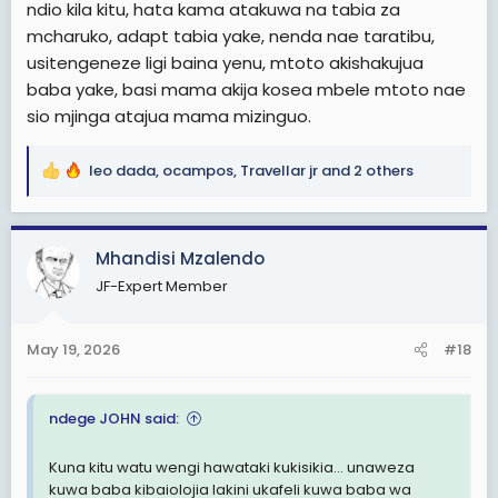
ndio kila kitu, hata kama atakuwa na tabia za
mcharuko, adapt tabia yake, nenda nae taratibu,
usitengeneze ligi baina yenu, mtoto akishakujua
baba yake, basi mama akija kosea mbele mtoto nae
sio mjinga atajua mama mizinguo.
leo dada
,
ocampos
,
Travellar jr
and 2 others
R
e
a
c
Mhandisi Mzalendo
t
JF-Expert Member
i
o
n
May 19, 2026
#18
s
:
ndege JOHN said:
Kuna kitu watu wengi hawataki kukisikia… unaweza
kuwa baba kibaiolojia lakini ukafeli kuwa baba wa