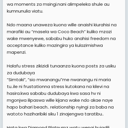
wa moments za msingi.nani alimpeleka shule au
kumnunulia viatu.
Ndo maana unaweza kuona wille anaishi kiurahisi na
marafiki au “masela wa Coco Beach” kuliko mzazi
wake mwenyewe, sababu huko anahisi freedom na
acceptance kuliko mazingira ya kulazimishwa
mapenzi.
Halafu stress zikizidi tunaanza kuona posts za usiku
za dudubaya
“Simtaki”, “sio mwanangu”me nwanangu ni maria
tu..ile ni frustationna stress kutokana na kilevi na
hasira.kwa sababu dudubaya kwa sasa hv ni
mgonjwa ilipaswa wille kijana wake ndo akae naye
hapo bahari beach.. relationship nyingi za baba na
watoto haziharibiki siku 1 zinajengwa taratibu..
Hata kwa Diamond Platnumz watu wengi hujadili