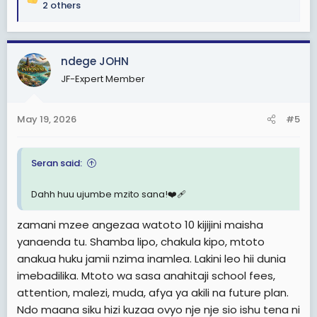
R
2 others
ni frustationna stress kutokana na kilevi na hasira.kwa
e
sababu dudubaya kwa sasa hv ni mgonjwa ilipaswa
a
wille kijana wake ndo akae naye hapo bahari beach..
c
relationship nyingi za baba na watoto haziharibiki siku 1
ndege JOHN
t
zinajengwa taratibu..
i
JF-Expert Member
o
Hata kwa Diamond Platnumz watu wengi hujadili kuhusu
n
baba yake. Imagine kama kungekuwa na picha nyingi
s
May 19, 2026
#5
za utotoni, memories, outings, bonding na presence ya
:
karibu… labda leo hii public perception ingekuwa tofauti
kabisa.
Seran said:
Siku hizi watu wanaona kuzaa kama achievement ya
haraka.
Dahh huu ujumbe mzito sana!❤️‍🩹
“Kijana mzima lazima uwe na mtoto.”Lakini nobody talks
kuhusu school fees, emotional support, muda, attention,
zamani mzee angezaa watoto 10 kijijini maisha
na consistency.mtoto anakuwa mkubwa hajawahi
yanaenda tu. Shamba lipo, chakula kipo, mtoto
kuona ukimbembeleza akiwa ana hasira au ukimpiga
anakua huku jamii nzima inamlea. Lakini leo hii dunia
akiwa kakosea
imebadilika. Mtoto wa sasa anahitaji school fees,
attention, malezi, muda, afya ya akili na future plan.
Tusizae kwa pressure za sifa au kuthibitisha uwezo wetu
wa mbegu ..mbegu ziko okaya muda wote as long
Ndo maana siku hizi kuzaa ovyo nje nje sio ishu tena ni