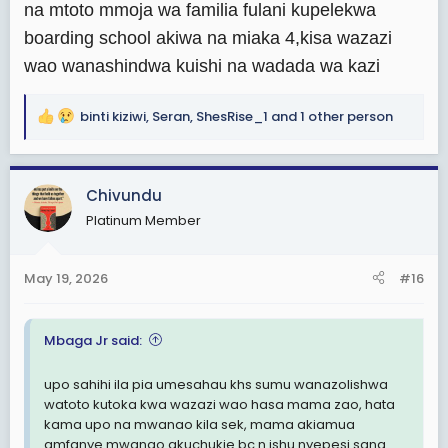
na mtoto mmoja wa familia fulani kupelekwa
boarding school akiwa na miaka 4,kisa wazazi
Mwisho wa siku mtoto anaweza kusamehe umaskin
wao wanashindwa kuishi na wadada wa kazi
akaona sawa zamani hukuwa na hela za kumnunulia
atakacho lakini ni ngumu kusahau absence yako
hukuwepo akiwa under 10 years..na kama akitokea
binti kiziwi
,
Seran
,
ShesRise_1
and 1 other person
R
amekutafuta ukubwani basi kasikia wewe uko taasisi
e
nzuri au una miliki migodi na hotel au umekuwa
a
mwigulu..
c
Chivundu
t
Platinum Member
i
o
n
May 19, 2026
#16
s
:
Mbaga Jr said:
upo sahihi ila pia umesahau khs sumu wanazolishwa
watoto kutoka kwa wazazi wao hasa mama zao, hata
kama upo na mwanao kila sek, mama akiamua
amfanye mwanao akuchukie bc n ishu nyepesi sana.