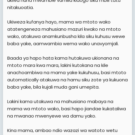
ukiwa huna mwambie vumilia kidogo siku mbili tatu
nitakuoatia.
Ukiweza kufanya hayo, mama wa mtoto wako
atatengeneza mahusiano mazuri kwako na mtoto
wako, atakuwa anamkunbusha kila siku kuhusu wewe
baba yake, aamwambia wema wako unavyomjali.
Baada ya hapo hata kama hutakuwa ukionana na
mtoto mara kwa mara, lakini kutokana na kile
anachoambiwa na mama yake kukuhusu, basi mtoto
automatically atakuwa na hamu siku zote ya kukuona
baba yake, bila kujali muda gani umepita.
Lakini kama utakuwa na mahusiano mabaya na
mama wa mtoto wako, basi hapo jiandae kukataliwa
na mwanao mwenyewe wa damu yako.
Kina mama, ambao ndio wazazi wa watoto wetu