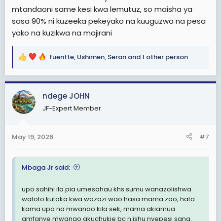
mtandaoni same kesi kwa lemutuz, so maisha ya
sasa 90% ni kuzeeka pekeyako na kuuguzwa na pesa
yako na kuzikwa na majirani
fuentte
,
Ushimen
,
Seran
and 1 other person
R
e
a
c
ndege JOHN
t
JF-Expert Member
i
o
n
May 19, 2026
#7
s
:
Mbaga Jr said:
upo sahihi ila pia umesahau khs sumu wanazolishwa
watoto kutoka kwa wazazi wao hasa mama zao, hata
kama upo na mwanao kila sek, mama akiamua
amfanye mwanao akuchukie bc n ishu nyepesi sana.