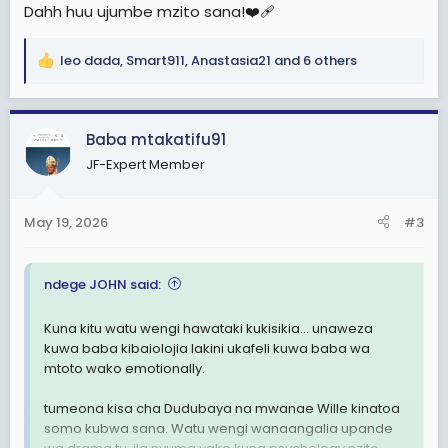
Dahh huu ujumbe mzito sana!❤️‍🩹
leo dada
,
Smart911
,
Anastasia21
and 6 others
R
e
a
c
Baba mtakatifu91
t
JF-Expert Member
i
o
n
May 19, 2026
#3
s
:
ndege JOHN said:
Kuna kitu watu wengi hawataki kukisikia… unaweza
kuwa baba kibaiolojia lakini ukafeli kuwa baba wa
mtoto wako emotionally.
tumeona kisa cha Dudubaya na mwanae Wille kinatoa
somo kubwa sana. Watu wengi wanaangalia upande