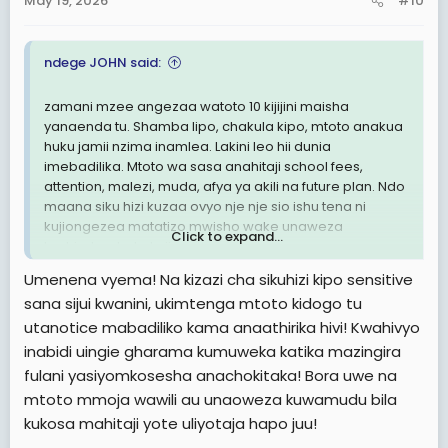
May 19, 2026
#10
:
ndege JOHN said:
zamani mzee angezaa watoto 10 kijijini maisha
yanaenda tu. Shamba lipo, chakula kipo, mtoto anakua
huku jamii nzima inamlea. Lakini leo hii dunia
imebadilika. Mtoto wa sasa anahitaji school fees,
attention, malezi, muda, afya ya akili na future plan. Ndo
maana siku hizi kuzaa ovyo nje nje sio ishu tena ni
kujiongezea matatizo mwisho wake unaweza
Click to expand...
kushindwa hata kujigawa.
Umenena vyema! Na kizazi cha sikuhizi kipo sensitive
sana sijui kwanini, ukimtenga mtoto kidogo tu
utanotice mabadiliko kama anaathirika hivi! Kwahivyo
inabidi uingie gharama kumuweka katika mazingira
fulani yasiyomkosesha anachokitaka! Bora uwe na
mtoto mmoja wawili au unaoweza kuwamudu bila
kukosa mahitaji yote uliyotaja hapo juu!