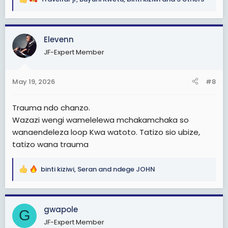
R
e
a
c
Elevenn
t
JF-Expert Member
i
o
n
May 19, 2026
#8
s
:
Trauma ndo chanzo.
Wazazi wengi wamelelewa mchakamchaka so
wanaendeleza loop Kwa watoto. Tatizo sio ubize,
tatizo wana trauma
binti kiziwi
,
Seran
and
ndege JOHN
R
e
a
c
gwapole
G
t
JF-Expert Member
i