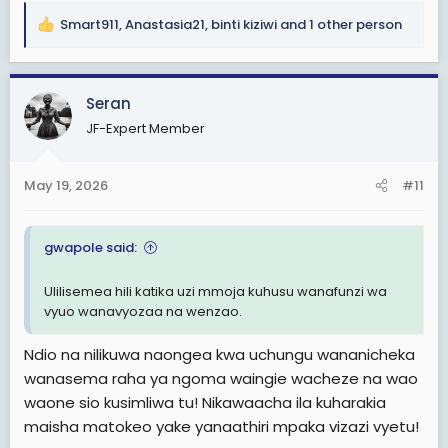
Smart911
,
Anastasia21
,
binti kiziwi
and 1 other person
R
e
a
c
Seran
t
JF-Expert Member
i
o
n
May 19, 2026
#11
s
:
gwapole said:
Ulilisemea hili katika uzi mmoja kuhusu wanafunzi wa
vyuo wanavyozaa na wenzao.
Ndio na nilikuwa naongea kwa uchungu wananicheka
wanasema raha ya ngoma waingie wacheze na wao
waone sio kusimliwa tu! Nikawaacha ila kuharakia
maisha matokeo yake yanaathiri mpaka vizazi vyetu!