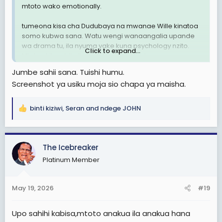
mtoto wako emotionally.
tumeona kisa cha Dudubaya na mwanae Wille kinatoa
somo kubwa sana. Watu wengi wanaangalia upande
wa drama tu, ila nyuma yake kuna psychology nzito.
Click to expand...
Mtoto akikua bila ile bonding ya baba tangu mwanzo,
akija miaka ya baadaye ghafla unataka “full respect
Jumbe sahii sana. Tuishi humu.
package”, mara nyingi chemistry inakuwa forced.Ni
Screenshot ya usiku moja sio chapa ya maisha.
kama mtu hakulipia membership miaka yote halafu
anataka benefits zote siku moja.
binti kiziwi
,
Seran
and
ndege JOHN
R
Watoto hawakariri DNA sana, wanakumbuka presence.
e
Nani alikuwa karibu akiwa mgonjwa, nani alimjua
a
anapenda nini, nani alikuwepo kwenye life yake wakati
c
wa moments za msingi.nani alimpeleka shule au
The Icebreaker
t
kumnunulia viatu.
Platinum Member
i
o
n
Ndo maana unaweza kuona wille anaishi kiurahisi na
May 19, 2026
#19
s
marafiki au “masela wa Coco Beach” kuliko mzazi wake
:
mwenyewe, sababu huko anahisi freedom na
Upo sahihi kabisa,mtoto anakua ila anakua hana
acceptance kuliko mazingira ya kulazimishwa mapenzi.