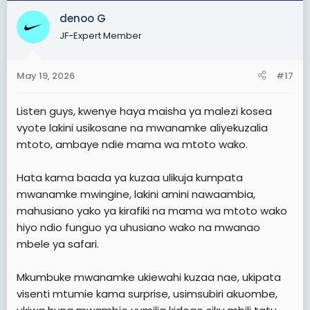
c
denoo G
t
i
JF-Expert Member
o
n
s
May 19, 2026
#17
:
Listen guys, kwenye haya maisha ya malezi kosea
vyote lakini usikosane na mwanamke aliyekuzalia
mtoto, ambaye ndie mama wa mtoto wako.
Hata kama baada ya kuzaa ulikuja kumpata
mwanamke mwingine, lakini amini nawaambia,
mahusiano yako ya kirafiki na mama wa mtoto wako
hiyo ndio funguo ya uhusiano wako na mwanao
mbele ya safari.
Mkumbuke mwanamke ukiewahi kuzaa nae, ukipata
visenti mtumie kama surprise, usimsubiri akuombe,