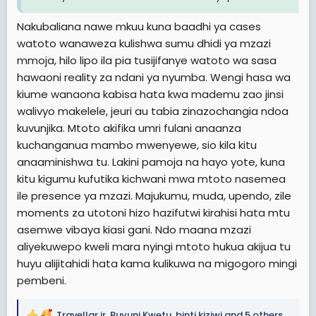
Nakubaliana nawe mkuu kuna baadhi ya cases
watoto wanaweza kulishwa sumu dhidi ya mzazi
mmoja, hilo lipo ila pia tusijifanye watoto wa sasa
hawaoni reality za ndani ya nyumba. Wengi hasa wa
kiume wanaona kabisa hata kwa mademu zao jinsi
walivyo makelele, jeuri au tabia zinazochangia ndoa
kuvunjika. Mtoto akifika umri fulani anaanza
kuchanganua mambo mwenyewe, sio kila kitu
anaaminishwa tu. Lakini pamoja na hayo yote, kuna
kitu kigumu kufutika kichwani mwa mtoto nasemea
ile presence ya mzazi. Majukumu, muda, upendo, zile
moments za utotoni hizo hazifutwi kirahisi hata mtu
asemwe vibaya kiasi gani. Ndo maana mzazi
aliyekuwepo kweli mara nyingi mtoto hukua akijua tu
huyu alijitahidi hata kama kulikuwa na migogoro mingi
pembeni.
Travellar jr
,
Buyuni Kwetu
,
binti kiziwi
and 5 others