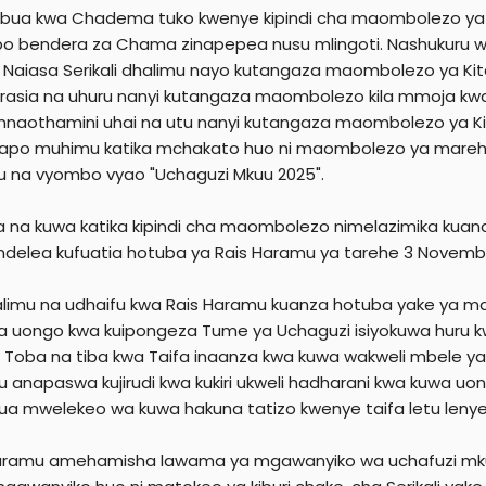
ua kwa Chadema tuko kwenye kipindi cha maombolezo ya w
 bendera za Chama zinapepea nusu mlingoti. Nashukuru 
a. Naiasa Serikali dhalimu nayo kutangaza maombolezo ya K
asia na uhuru nanyi kutangaza maombolezo kila mmoja kwa
naothamini uhai na utu nanyi kutangaza maombolezo ya Kitaif
po muhimu katika mchakato huo ni maombolezo ya mareh
 na vyombo vyao "Uchaguzi Mkuu 2025".
 na kuwa katika kipindi cha maombolezo nimelazimika kuan
delea kufuatia hotuba ya Rais Haramu ya tarehe 3 Novemba 
alimu na udhaifu kwa Rais Haramu kuanza hotuba yake ya m
 uongo kwa kuipongeza Tume ya Uchaguzi isiyokuwa huru kwa
. Toba na tiba kwa Taifa inaanza kwa kuwa wakweli mbele y
 anapaswa kujirudi kwa kukiri ukweli hadharani kwa kuwa 
ua mwelekeo wa kuwa hakuna tatizo kwenye taifa letu lenye ku
aramu amehamisha lawama ya mgawanyiko wa uchafuzi mkuu 