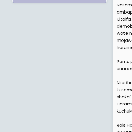
Natamb
ambapo
Kitaif
demokr
wote m
mojawa
haramu
Pamoja
unaoen
Ni udh
kusema
shaka"
Haramu
kuchuk
Rais H