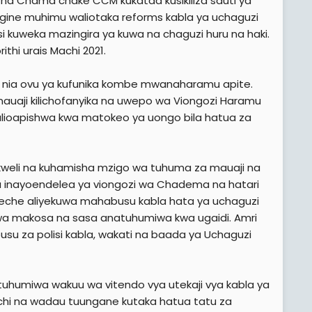
 na Chama chake CCM kukataa kusikiliza sauti ya
ngine muhimu waliotaka reforms kabla ya uchaguzi
si kuweka mazingira ya kuwa na chaguzi huru na haki.
thi urais Machi 2021.
 nia ovu ya kufunika kombe mwanaharamu apite.
uaji kilichofanyika na uwepo wa Viongozi Haramu
alioapishwa kwa matokeo ya uongo bila hatua za
ukweli na kuhamisha mzigo wa tuhuma za mauaji na
ta inayoendelea ya viongozi wa Chadema na hatari
Heche aliyekuwa mahabusu kabla hata ya uchaguzi
a makosa na sasa anatuhumiwa kwa ugaidi. Amri
su za polisi kabla, wakati na baada ya Uchaguzi
uhumiwa wakuu wa vitendo vya utekaji vya kabla ya
chi na wadau tuungane kutaka hatua tatu za