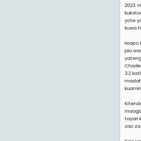
2023. 
kukata
yote y
kuwa hu
Iwapo 
pia wa
yateng
Chadem
3.2 kat
maslah
kuamin
Kitend
maagiz
tayari
zao za