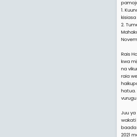
pamoj
1. Kuu
kisiasa
2. Tum
Mahaka
Novem
Rais H
kwa mi
na vik
raia w
haikupa
hatua.
vurugu
Juu ya
wakati
baada 
2021 m