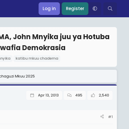
Log in
Register
A, John Mnyika juu ya Hotuba
 wafia Demokrasia
nyika
katibu mkuu chadema
Uchaguzi Mkuu 2025
Apr 13, 2013
495
2,540
#1