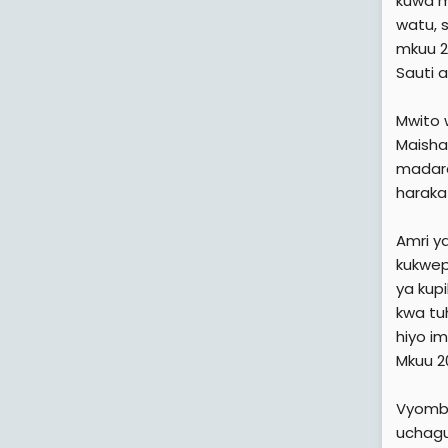
kuwa m
watu, 
mkuu 2
Sauti 
Mwito 
Maisha
madara
haraka
Amri y
kukwep
ya kup
kwa tu
hiyo i
Mkuu 2
Vyombo
uchagu