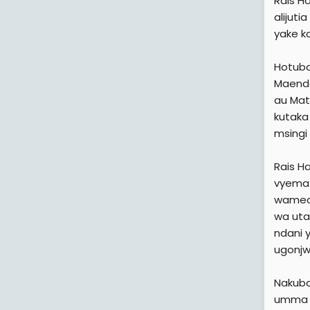
Rais H
alijut
yake k
Hotuba
Maende
au Mate
kutaka
msingi
Rais H
vyema 
wamech
wa uta
ndani 
ugonjw
Nakubal
umma w