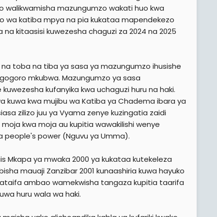
 ndio walikwamisha mazungumzo wakati huo kwa
o wa katiba mpya na pia kukataa mapendekezo
 na kitaasisi kuwezesha chaguzi za 2024 na 2025
 na na toba na tiba ya sasa ya mazungumzo ihusishe
ika mgogoro mkubwa. Mazungumzo ya sasa
uwezesha kufanyika kwa uchaguzi huru na haki.
wa kuwa kwa mujibu wa Katiba ya Chadema ibara ya
iasa zilizo juu ya Vyama zenye kuzingatia zaidi
oja kwa moja au kupitia wawakilishi wenye
 ya people's power (Nguvu ya Umma).
ais Mkapa ya mwaka 2000 ya kukataa kutekeleza
isha mauaji Zanzibar 2001 kunaashiria kuwa hayuko
mataifa ambao wamekwisha tangaza kupitia taarifa
uwa huru wala wa haki.