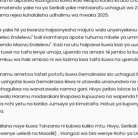
aramu alipaswa kuzingatia kuwa Rais Mkapa katika kitabu cha
ia matendo yake na ya Serikali yake mintaarafu uchaguzi wa
ama rejea kuhalalisha udhalimu wa mwaka 2025.
 yake hii ya kwanza haijaonyesha majuto wala unyenyekevu wa
leo Endelevu" bali inamfanya apate tuhuma mbele ya umm
ndo Maovu Endelevu". Kazi na utu haipaswi kuwa kazi ya uuaji
 tuwe na taifa lenye umoja, upendo na amani. Ni jambo la k
 mkuu wa haki ambao ni wa lazima kwa taifa kuwa na upendo,
aramu ametoa tafsiri potofu kuwa Demokrasia sio uchaguzi
uzingatie kuwa Demokrasia ikiwa ni utawala unaoundwa na watu
aguliwa na wanatawala namna gani. Hivyo jaribio lolote l
wala Haramu madarakani linapawa kupuuzwa na wapenda haki,
ya nchi yetu na katika Jumuiya ya Kimataifa. Hatua ya kup
a.
iana naye kuwa Tanzania ni kubwa kuliko mtu. Hivyo, Serikali
enye ueledi na Maadili) , Viongozi wa Dini wenye Roho ya 