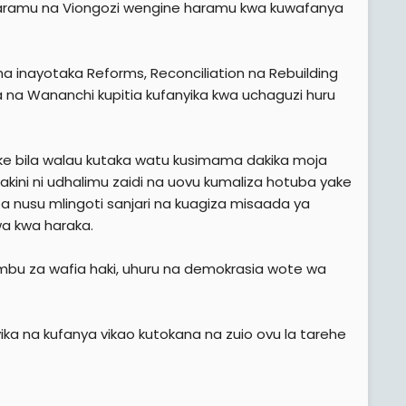
Haramu na Viongozi wengine haramu kwa kuwafanya
inayotaka Reforms, Reconciliation na Rebuilding
 na Wananchi kupitia kufanyika kwa uchaguzi huru
ke bila walau kutaka watu kusimama dakika moja
kini ni udhalimu zaidi na uovu kumaliza hotuba yake
 nusu mlingoti sanjari na kuagiza misaada ya
wa kwa haraka.
u za wafia haki, uhuru na demokrasia wote wa
ka na kufanya vikao kutokana na zuio ovu la tarehe