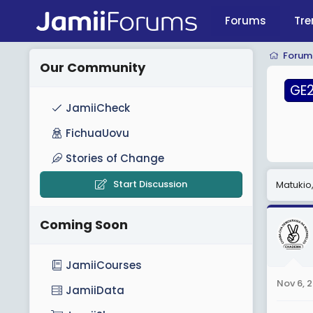
Forums
Tre
GE2025
Forum
Our Community
GE
JamiiCheck
FichuaUovu
Stories of Change
Start Discussion
Matukio
Coming Soon
JamiiCourses
Nov 6, 
JamiiData