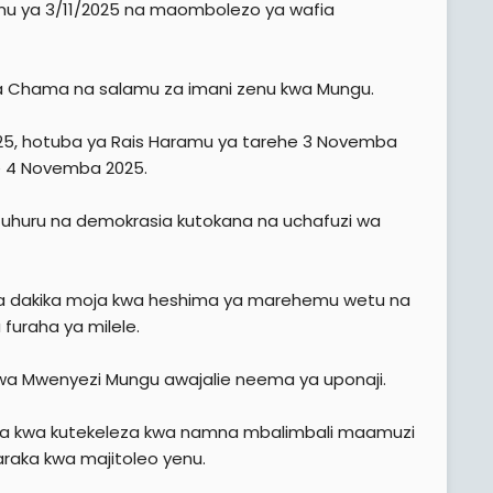
amu ya 3/11/2025 na maombolezo ya wafia
 Chama na salamu za imani zenu kwa Mungu.
25, hotuba ya Rais Haramu ya tarehe 3 Novemba
e 4 Novemba 2025.
, uhuru na demokrasia kutokana na uchafuzi wa
dakika moja kwa heshima ya marehemu wetu na
furaha ya milele.
uwa Mwenyezi Mungu awajalie neema ya uponaji.
ia kwa kutekeleza kwa namna mbalimbali maamuzi
raka kwa majitoleo yenu.