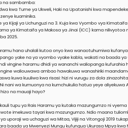
a na sambamba:
ndwa kwa Tume ya Ukweli, Haki na Upatanishi kwa mapendekezo k
 zenye kuaminika.
e ya Kijaji ya Uchunguzi na 3. Kuja kwa Vyombo vya Kimatai
ma ya Kimataifa ya Makosa ya Jinai (ICC) kama nilivyotoa 
ba 2025.
aramu hana uhalali kutoa onyo kwa wanaotuhumiwa kufanya
pango yake na ya vyombo vyake kabla, wakati na baada ya 
undi vingine haramu dhidi ya wananchi waliopanga kufurahi
engine waliouwawa ambao hawakuwa wanashiriki maandaman
swa kuwa kuuliwa kwa risasi: hizi ni vurugu za dola zinazohi
 Ni nani wa kumuonya na kumchukulia hatua yeye aliyekuwa 
 hizo na mauaji hayo?
 kauli tupu ya Rais Haramu ya kutaka mazungumzo ni vy
 wote imekuwa tayari kwa mazungumzo. Ndio maana tuliomb
ya uporaji wa uchaguzi wa Mitaa, Vijiji na Vitongoji 2019 
ara baada ya Mwenyezi Mungu kufungua Ukurasa Mpya kwa Nc