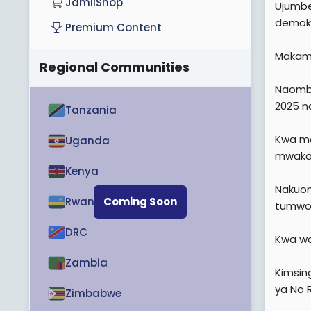
JamiiShop
Ujumbe
demokr
Premium Content
Makama
Regional Communities
Naomba
2025 n
Tanzania
Kwa ma
Uganda
mwaka 
Kenya
Nakuo
Rwanda
Coming Soon
tumwom
DRC
Kwa wa
Zambia
Kimsin
ya No 
Zimbabwe