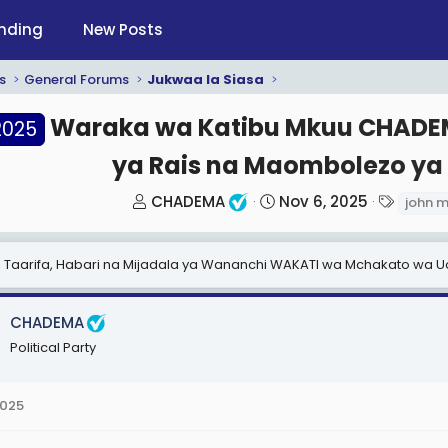
nding
New Posts
s
General Forums
Jukwaa la Siasa
Waraka wa Katibu Mkuu CHADEM
2025
ya Rais na Maombolezo ya
T
S
T
CHADEMA
Nov 6, 2025
john m
h
t
a
r
a
g
, Taarifa, Habari na Mijadala ya Wananchi WAKATI wa Mchakato wa 
e
r
s
a
t
d
d
CHADEMA
s
a
Political Party
t
t
a
e
2025
r
t