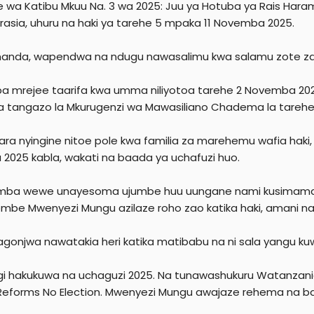
 wa Katibu Mkuu Na. 3 wa 2025: Juu ya Hotuba ya Rais Har
e
asia, uhuru na haki ya tarehe 5 mpaka 11 Novemba 2025.
r
nda, wapendwa na ndugu nawasalimu kwa salamu zote za
 mrejee taarifa kwa umma niliyotoa tarehe 2 Novemba 20
a tangazo la Mkurugenzi wa Mawasiliano Chadema la tareh
ra nyingine nitoe pole kwa familia za marehemu wafia haki
2025 kabla, wakati na baada ya uchafuzi huo.
mba wewe unayesoma ujumbe huu uungane nami kusimama 
be Mwenyezi Mungu azilaze roho zao katika haki, amani na 
gonjwa nawatakia heri katika matibabu na ni sala yangu k
gi hakukuwa na uchaguzi 2025. Na tunawashukuru Watanzan
Reforms No Election. Mwenyezi Mungu awajaze rehema na ba