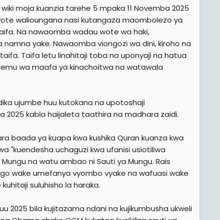
iki moja kuanzia tarehe 5 mpaka 11 Novemba 2025
wote walioungana nasi kutangaza maombolezo ya
itaifa. Na nawaomba wadau wote wa haki,
 namna yake. Nawaomba viongozi wa dini, kiroho na
a. Taifa letu linahitaji toba na uponyaji na hatua
emu wa maafa ya kinachoitwa na watawala
dika ujumbe huu kutokana na upotoshaji
2025 kabla haijaleta taathira na madhara zaidi.
ara baada ya kuapa kwa kushika Quran kuanza kwa
 "kuendesha uchaguzi kwa ufanisi usiotiliwa
a Mungu na watu ambao ni Sauti ya Mungu. Rais
uongo wake umefanya vyombo vyake na wafuasi wake
hitaji suluhisho la haraka.
2025 bila kujitazama ndani na kujikumbusha ukweli