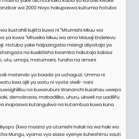
 maisha yake alichoandika kabla ya kufariki kwake
 Zanzibar wa 2000 hivyo hakupaswa kuitumia hotuba
 kustahili kujiita kuwa ni "Mtumishi Mkuu wa
a ya kuwa "Mhusika Mkuu wa ama Mauaji Endelevu
. Hotuba yake haijazingatia misingi aliyoitaja ya
ushangaza na kusikitisha kwamba hakutaja kabisa
 utu, umoja, matumaini, furaha na amani.
 bali matendo ya baada ya uchaguzi. Umma ni
 kwa ajili ya watu ni vyote viwili- nani
a kuwaghilibu na kuwarubuni Wananchi kusahau uwepo
 demokrasia, mabadiliko, uhuru, ukweli na uadilifu
onya inapaswa kutanguliwa na kutambua kuwa kuna
 iliyopo (kwa maana ya utumishi halali na wa haki wa
Ucha Mungu, vyama vya siasa vyenye kuheshimu sauti