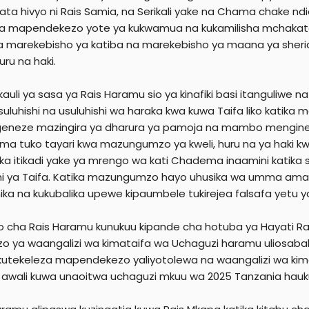
Hata hivyo ni Rais Samia, na Serikali yake na Chama chake
a mapendekezo yote ya kukwamua na kukamilisha mchakat
a marekebisho ya katiba na marekebisho ya maana ya sheria
ru na haki.
kauli ya sasa ya Rais Haramu sio ya kinafiki basi itanguliwe
suluhishi na usuluhishi wa haraka kwa kuwa Taifa liko kat
eneze mazingira ya dharura ya pamoja na mambo mengine k
a tuko tayari kwa mazungumzo ya kweli, huru na ya haki k
ika itikadi yake ya mrengo wa kati Chadema inaamini katika s
i ya Taifa. Katika mazungumzo hayo uhusika wa umma ama m
ika na kukubalika upewe kipaumbele tukirejea falsafa yetu
o cha Rais Haramu kunukuu kipande cha hotuba ya Hayati R
o ya waangalizi wa kimataifa wa Uchaguzi haramu uliosabab
 kutekeleza mapendekezo yaliyotolewa na waangalizi wa ki
 awali kuwa unaoitwa uchaguzi mkuu wa 2025 Tanzania hauk