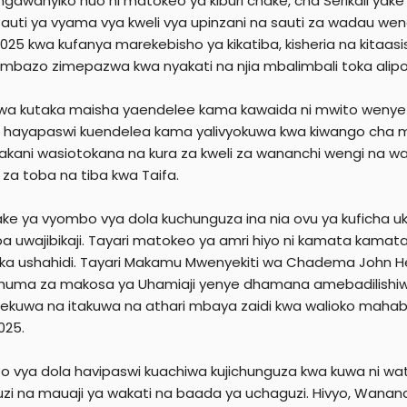
gawanyiko huo ni matokeo ya kiburi chake, cha Serikali yake
sauti ya vyama vya kweli vya upinzani na sauti za wadau we
025 kwa kufanya marekebisho ya kikatiba, kisheria na kitaasi
ambazo zimepazwa kwa nyakati na njia mbalimbali toka alipori
wa kutaka maisha yaendelee kama kawaida ni mwito wenye
 hayapaswi kuendelea kama yalivyokuwa kwa kiwango cha ma
kani wasiotokana na kura za kweli za wananchi wengi na w
 za toba na tiba kwa Taifa.
ake ya vyombo vya dola kuchunguza ina nia ovu ya kuficha 
a uwajibikaji. Tayari matokeo ya amri hiyo ni kamata kama
ika ushahidi. Tayari Makamu Mwenyekiti wa Chadema John 
huma za makosa ya Uhamiaji yenye dhamana amebadilishiw
mekuwa na itakuwa na athari mbaya zaidi kwa walioko mahabu
025.
 vya dola havipaswi kuachiwa kujichunguza kwa kuwa ni wat
zi na mauaji ya wakati na baada ya uchaguzi. Hivyo, Wanan