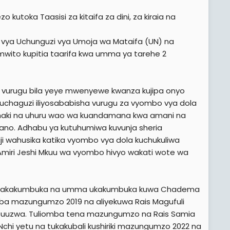
utoka Taasisi za kitaifa za dini, za kiraia na
fa vya Uchunguzi vya Umoja wa Mataifa (UN) na
mwito kupitia taarifa kwa umma ya tarehe 2
 vurugu bila yeye mwenyewe kwanza kujipa onyo
uchaguzi iliyosababisha vurugu za vyombo vya dola
a haki na uhuru wao wa kuandamana kwa amani na
o. Adhabu ya kutuhumiwa kuvunja sheria
taji wahusika katika vyombo vya dola kuchukuliwa
Amiri Jeshi Mkuu wa vyombo hivyo wakati wote wa
ema akakumbuka na umma ukakumbuka kuwa Chadema
a mazungumzo 2019 na aliyekuwa Rais Magufuli
tukapuuzwa. Tuliomba tena mazungumzo na Rais Samia
hi yetu na tukakubali kushiriki mazungumzo 2022 na