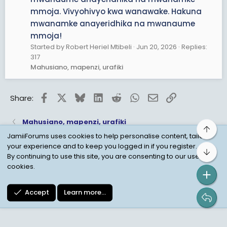
Nimekoma kumkaribisha Singo Mama kwangu, nitakua
mmoja. Vivyohivyo kwa wanawake. Hakuna
nakutana nao Gest tu.
mwanamke anayeridhika na mwanaume
mmoja!
Started by Robert Heriel Mtibeli
Jun 20, 2026
Replies:
317
Mahusiano, mapenzi, urafiki
Facebook
X
Bluesky
LinkedIn
Reddit
WhatsApp
Email
Link
Share:
Mahusiano, mapenzi, urafiki
Top
JamiiForums uses cookies to help personalise content, tailor
your experience and to keep you logged in if you register.
Bot
Child Protection Policy
Personal Data Protection
By continuing to use this site, you are consenting to our use of
cookies.
Contact us
Terms
Privacy Policy
Help
Accept
Learn more…