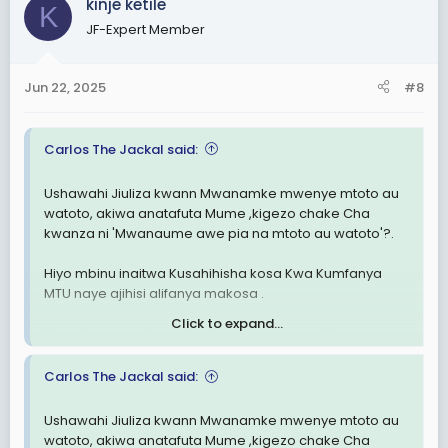
kinje ketile
Yote haya aliyaanza nilipomwambia so far Nina watoto
K
sita, Kila mtoto na Mama yake.
JF-Expert Member
Akaanza kusema ohooo, Mimi nakuzalia wawili tu Sasa.
Jun 22, 2025
#8
Duuhh binafsi mwanamke nayetaka Kumuoa, ni Mmoja
tu nilimkuta hajazaa, na nilimkuta Bikra, na nikamzalisha
mtoto Mmoja.
Carlos The Jackal said:
Sasa huyu Bidada, kisa kanikuta Nina Maisha ya yeye
Ushawahi Jiuliza kwann Mwanamke mwenye mtoto au
kuonekana ni mwanamke mwenye bahati , anataka
watoto, akiwa anatafuta Mume ,kigezo chake Cha
kukuambia Juu🤣nmestukaaa .
kwanza ni 'Mwanaume awe pia na mtoto au watoto'?.
Alafu kingine kaanza habari za Kadogo kake
Hiyo mbinu inaitwa Kusahihisha kosa Kwa Kumfanya
nikapeleke Shule nzuri, weeeeee.
MTU naye ajihisi alifanya makosa .
Click to expand...
Yaan watoto wangu sita nipambane nao, alafu
Yaan hapo mnakua mko Kwa mizani sawa !!
nipambane kusomesha Damu isiyo yangu !!
Mwanamke mwenye mtoto au watoto ila hajaolewa.
Carlos The Jackal said:
Watu mtasema..
Akikutana na Mwanaume mwenye mtoto au watoto
yaan mwanaume alozalisha zake watoto .
Ushawahi Jiuliza kwann Mwanamke mwenye mtoto au
Ohooo somesha tu Hujui atakayekutunza..
watoto, akiwa anatafuta Mume ,kigezo chake Cha