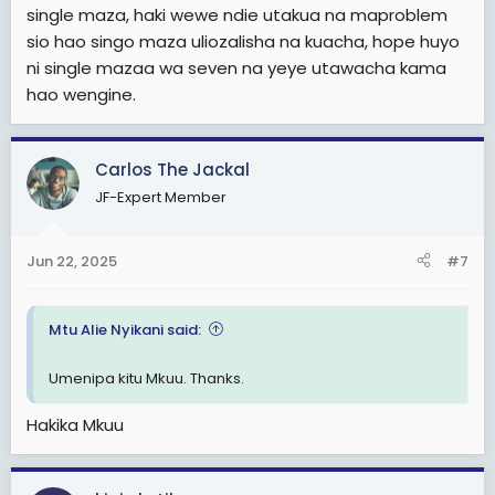
single maza, haki wewe ndie utakua na maproblem
anakuona wewe mwanaume kua Nawewe ulifanya
makosa kama yake ya Kuzalisha bila kua Ndoani .
sio hao singo maza uliozalisha na kuacha, hope huyo
ni single mazaa wa seven na yeye utawacha kama
Utasikia watoto wetu , wakwako na wakwangu , tunazaa
hao wengine.
Mmoja tu jumla tunakua nao watatu.
Carlos The Jackal
Daahh hapo unakuta Singo Mama ana mishono ya
Upasuaji wa kujifungua miwili, hapo anakua
JF-Expert Member
kakubakishia mtoto Mmoja tu.
Sasa utasikia, Mimi nakuzalia Mmoja, ukiongeza
Jun 22, 2025
#7
wakwako na wa kwangu, tunakua nao watatu.
Alaaa wakuuu ,Nimeshtuka ,anataka kunipiga kitu
Mtu Alie Nyikani said:
kizito,,, nilimuita aje anisalimie ,akaja na Dogo wake wa
miaka minne .
Umenipa kitu Mkuu. Thanks.
Picha linaanza, alipofika tu akaanza Maneno, Chumba
Hakika Mkuu
hiki watalala wakike, Chumba kile wakiume , hiki chetu
,kile wageni .