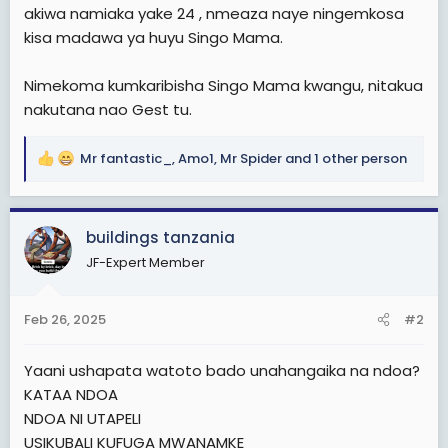
akiwa namiaka yake 24 , nmeaza naye ningemkosa
kisa madawa ya huyu Singo Mama.
Nimekoma kumkaribisha Singo Mama kwangu, nitakua
nakutana nao Gest tu.
Mr fantastic_
,
Amo1
,
Mr Spider
and 1 other person
R
e
a
c
buildings tanzania
t
JF-Expert Member
i
o
n
Feb 26, 2025
#2
s
:
Yaani ushapata watoto bado unahangaika na ndoa?
KATAA NDOA
NDOA NI UTAPELI
USIKUBALI KUFUGA MWANAMKE