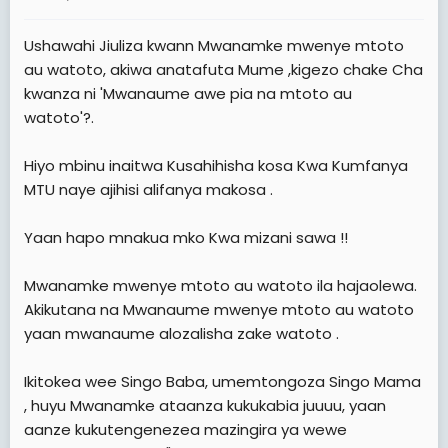
a
e
r
Ushawahi Jiuliza kwann Mwanamke mwenye mtoto
t
au watoto, akiwa anatafuta Mume ,kigezo chake Cha
e
kwanza ni 'Mwanaume awe pia na mtoto au
r
watoto'?.
Hiyo mbinu inaitwa Kusahihisha kosa Kwa Kumfanya
MTU naye ajihisi alifanya makosa .
Yaan hapo mnakua mko Kwa mizani sawa !!
Mwanamke mwenye mtoto au watoto ila hajaolewa.
Akikutana na Mwanaume mwenye mtoto au watoto
yaan mwanaume alozalisha zake watoto .
Ikitokea wee Singo Baba, umemtongoza Singo Mama
, huyu Mwanamke ataanza kukukabia juuuu, yaan
aanze kukutengenezea mazingira ya wewe