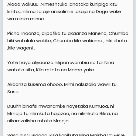
Alaaa wakuuu ,Nimeshtuka ,anataka kunipiga kitu
kizito,,, nilimuita aje anisalimie ,akaja na Dogo wake
wa miaka minne .
Picha linaanza, alipofika tu akaanza Maneno, Chumba
hiki watalala wakike, Chumba kile wakiume , hiki chetu
,kile wageni .
Yote haya aliyaanza nilipomwambia so far Nina
watoto sita, Kila mtoto na Mama yake.
Akaanza kusema ohooo, Mimi nakuzalia wawili tu
Sasa.
Duuhh binafsi mwanamke nayetaka Kumuoa, ni
Mmoja tu nilimkuta hajazaa, na nilimkuta Bikra, na
nikamzalisha mtoto Mmoja.
Sasa huyu Bidada, kisa kanikuta Nina Maisha ya yeye