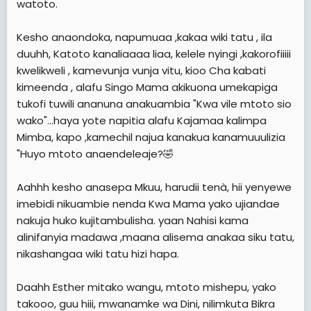
watoto.
Kesho anaondoka, napumuaa ,kakaa wiki tatu , ila
duuhh, Katoto kanaliaaaa liaa, kelele nyingi ,kakorofiiiii
kwelikweli , kamevunja vunja vitu, kioo Cha kabati
kimeenda , alafu Singo Mama akikuona umekapiga
tukofi tuwili ananuna anakuambia "Kwa vile mtoto sio
wako"...haya yote napitia alafu Kajamaa kalimpa
Mimba, kapo ,kamechil najua kanakua kanamuuulizia
"Huyo mtoto anaendeleaje?🤣
Aahhh kesho anasepa Mkuu, harudii tenà, hii yenyewe
imebidi nikuambie nenda Kwa Mama yako ujiandae
nakuja huko kujitambulisha. yaan Nahisi kama
alinifanyia madawa ,maana alisema anakaa siku tatu,
nikashangaa wiki tatu hizi hapa.
Daahh Esther mitako wangu, mtoto mishepu, yako
takooo, guu hiii, mwanamke wa Dini, nilimkuta Bikra