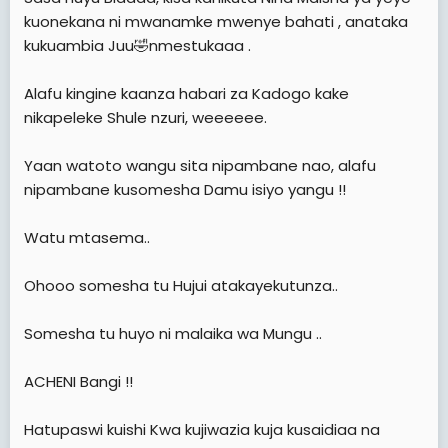
kuonekana ni mwanamke mwenye bahati , anataka
kukuambia Juu🤣nmestukaaa .
Alafu kingine kaanza habari za Kadogo kake
nikapeleke Shule nzuri, weeeeee.
Yaan watoto wangu sita nipambane nao, alafu
nipambane kusomesha Damu isiyo yangu !!
Watu mtasema..
Ohooo somesha tu Hujui atakayekutunza..
Somesha tu huyo ni malaika wa Mungu ..
ACHENI Bangi !!
Hatupaswi kuishi Kwa kujiwazia kuja kusaidiaa na