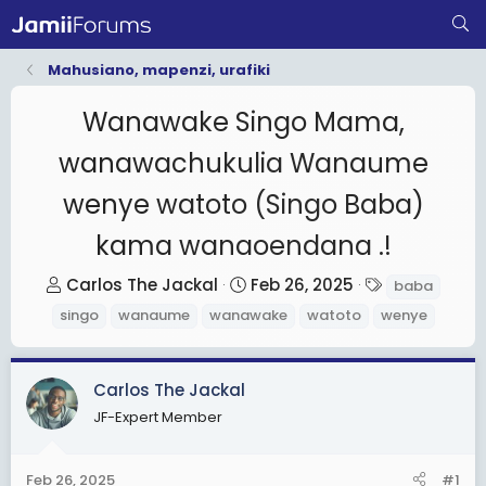
Mahusiano, mapenzi, urafiki
Wanawake Singo Mama,
wanawachukulia Wanaume
wenye watoto (Singo Baba)
kama wanaoendana .!
T
S
T
Carlos The Jackal
Feb 26, 2025
baba
h
t
a
singo
wanaume
wanawake
watoto
wenye
r
a
g
e
r
s
a
t
Carlos The Jackal
d
d
JF-Expert Member
s
a
t
t
Feb 26, 2025
#1