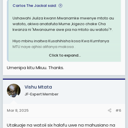
Carlos The Jackal said:
Ushawahi Jiuliza kwann Mwanamke mwenye mtoto au
watoto, akiwa anatafuta Mume ,kigezo chake Cha
kwanza ni 'Mwanaume awe pia na mtoto au watoto'?.
Hiyo mbinu inaitwa Kusahihisha kosa Kwa Kumfanya
MTU naye ajihisi alifanya makosa .
Click to expand...
Yaan hapo mnakua mko Kwa mizani sawa !!
Umenipa kitu Mkuu. Thanks.
Mwanamke mwenye mtoto au watoto ila hajaolewa.
Akikutana na Mwanaume mwenye mtoto au watoto
yaan mwanaume alozalisha zake watoto .
Vishu Mtata
Ikitokea wee Singo Baba, umemtongoza Singo Mama ,
JF-Expert Member
huyu Mwanamke ataanza kukukabia juuuu, yaan aanze
kukutengenezea mazingira ya wewe mwanaume
ujione " ahhhhh namimi na mtoto /watoto " ngoja tu
Mar 8, 2025
#6
niishi na huyu mwanamke ( Singo Mama).
Utakuaje na watoii six halafu uwe na mahusiano na
Yaan Kwa Lugha nyingine, mwanamke huyo anakua