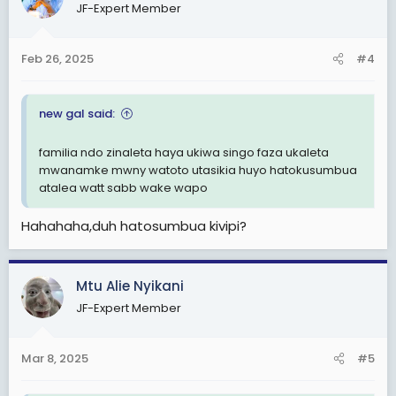
JF-Expert Member
i
o
n
Feb 26, 2025
#4
s
:
new gal said:
familia ndo zinaleta haya ukiwa singo faza ukaleta
mwanamke mwny watoto utasikia huyo hatokusumbua
atalea watt sabb wake wapo
Hahahaha,duh hatosumbua kivipi?
Mtu Alie Nyikani
JF-Expert Member
Mar 8, 2025
#5