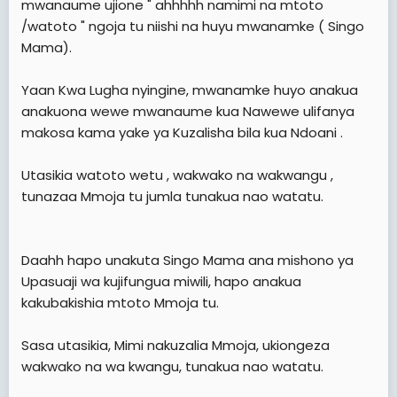
mwanaume ujione " ahhhhh namimi na mtoto
/watoto " ngoja tu niishi na huyu mwanamke ( Singo
Mama).
Yaan Kwa Lugha nyingine, mwanamke huyo anakua
anakuona wewe mwanaume kua Nawewe ulifanya
makosa kama yake ya Kuzalisha bila kua Ndoani .
Utasikia watoto wetu , wakwako na wakwangu ,
tunazaa Mmoja tu jumla tunakua nao watatu.
Daahh hapo unakuta Singo Mama ana mishono ya
Upasuaji wa kujifungua miwili, hapo anakua
kakubakishia mtoto Mmoja tu.
Sasa utasikia, Mimi nakuzalia Mmoja, ukiongeza
wakwako na wa kwangu, tunakua nao watatu.