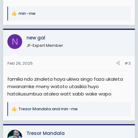
min -me
R
e
a
c
new gal
N
t
JF-Expert Member
i
o
n
Feb 26, 2025
#3
s
:
familia ndo zinaleta haya ukiwa singo faza ukaleta
mwanamke mwny watoto utasikia huyo
hatokusumbua atalea watt sabb wake wapo
Tresor Mandala
and
min -me
R
e
a
c
Tresor Mandala
t