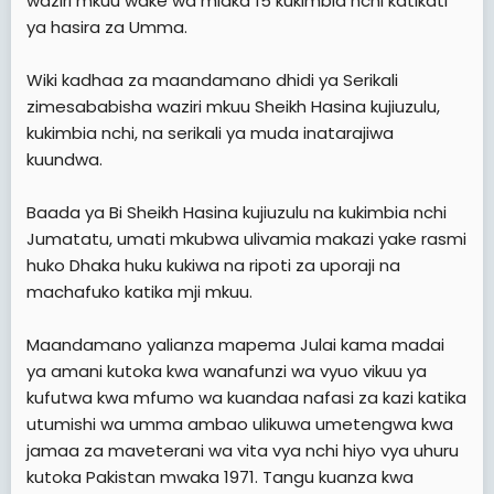
waziri mkuu wake wa miaka 15 kukimbia nchi katikati
ya hasira za Umma.
Wiki kadhaa za maandamano dhidi ya Serikali
zimesababisha waziri mkuu Sheikh Hasina kujiuzulu,
kukimbia nchi, na serikali ya muda inatarajiwa
kuundwa.
Baada ya Bi Sheikh Hasina kujiuzulu na kukimbia nchi
Jumatatu, umati mkubwa ulivamia makazi yake rasmi
huko Dhaka huku kukiwa na ripoti za uporaji na
machafuko katika mji mkuu.
Maandamano yalianza mapema Julai kama madai
ya amani kutoka kwa wanafunzi wa vyuo vikuu ya
kufutwa kwa mfumo wa kuandaa nafasi za kazi katika
utumishi wa umma ambao ulikuwa umetengwa kwa
jamaa za maveterani wa vita vya nchi hiyo vya uhuru
kutoka Pakistan mwaka 1971. Tangu kuanza kwa