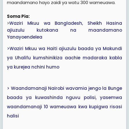
maandamano hayo zaidi ya watu 300 wameuawa.
Soma Pia:
>
Waziri Mkuu wa Bangladesh, Sheikh Hasina
ajiuzulu kutokana na maandamano
Yanayoendelea
>Waziri Mkuu wa Haiti ajiuzulu baada ya Makundi
ya Uhalifu kumshinikiza aachie madaraka kabla
ya kurejea nchini humo
> Waandamanaji Nairobi wavamia jengo la Bunge
baada ya kuwashinda nguvu polisi, yasemwa
waandamanaji 10 wameuawa kwa kupigwa risasi
halisi