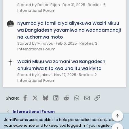
Started by Dalton Elijah
Dec 31, 2025
Replies: 5
International Forum
Nyumba ya familia ya aliyekuwa Waziri Mkuu
wa Bangladesh yavamiwa na waandamanaji
na kuchomwa moto
Started by Mindyou
Feb 6, 2025
Replies: 3
International Forum
Waziri Mkuu wa zamani wa Bangadesh
ahukumiwa Kifo kwa Uhalifu wa kivita
Started by Kijakazi
Nov 17, 2025
Replies: 2
International Forum
Facebook
X
Bluesky
LinkedIn
Reddit
WhatsApp
Email
Link
Share:
International Forum
Top
JamiiForums uses cookies to help personalise content, tailor
your experience and to keep you logged in if you register.
Bot