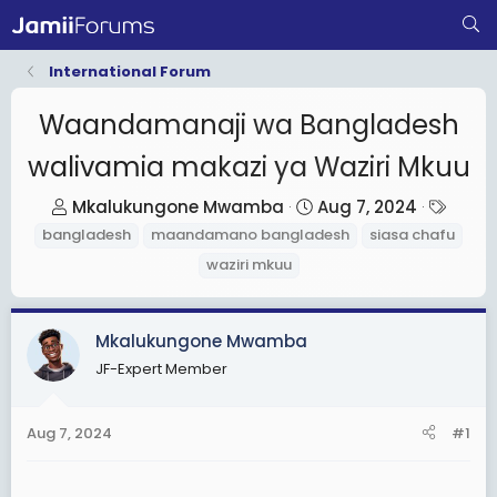
International Forum
Waandamanaji wa Bangladesh
walivamia makazi ya Waziri Mkuu
T
S
T
Mkalukungone Mwamba
Aug 7, 2024
h
t
a
bangladesh
maandamano bangladesh
siasa chafu
r
a
g
waziri mkuu
e
r
s
a
t
d
d
Mkalukungone Mwamba
s
a
JF-Expert Member
t
t
a
e
Aug 7, 2024
#1
r
t