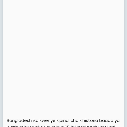
e
r
Bangladesh iko kwenye kipindi cha kihistoria baada ya