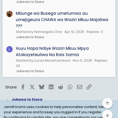
Jukwaa la Siasa
Mbunge wa Busega umetumwa au
umejigeuza CHAWA wa Waziri Mkuu Majaliwa
???
Started by Nandagala One
Apr 10, 2025
Replies: 0
Jukwaa la Siasa
Huyu Hapa Ndiye Waziri Mkuu Mpya
L
Atakayeteuliwa Na Rais Samia
Started by Lucas Mwashambwa
Nov 6, 2025
Replies:
33
Jukwaa la Siasa
Facebook
X
Bluesky
LinkedIn
Reddit
WhatsApp
Email
Link
Share:
Jukwaa la Siasa
Top
JamiiForums uses cookies to help personalise content, tailor
your experience and to keep you logged in if you register.
Bot
Child Protection Policy
Personal Data Protection
By continuing to use this site, you are consenting to our use of