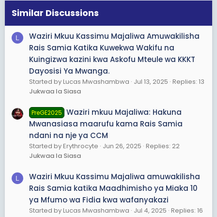
pasipo sababu yoyote. Machozi ya mke wa Tundu Lissu
na watoto yake ni risasi tosha kabisa kummaliza huyu
Similar Discussions
mama
Waziri Mkuu Kassimu Majaliwa Amuwakilisha
L
👉 Hitimisho la unyama wake eti tu kwa sbb ya "u - Rais"
Rais Samia Katika Kuwekwa Wakifu na
wake ni kuua na kumwaga damu za watoto, vijana wa
Kuingizwa kazini kwa Askofu Mteule wa KKKT
kike na kiume, kina mama na kina baba zaidi ya 10,000
siku ya uchaguzi bandia wa 29/10, ndiyo gharama ya
Dayosisi Ya Mwanga.
malipo ya madaraka ya Urais wake
Started by Lucas Mwashambwa
Jul 13, 2025
Replies: 13
Jukwaa la Siasa
MUNGU WETU WA MBINGUNI NA AMPE HUKUMU YA
ADHABU STAHIKI SAMIA NA KIZAZI CHAKE SAWASAWA
Waziri mkuu Majaliwa: Hakuna
PreGE2025
NA MATENDO YAKE. Amina🙏🙏
Mwanasiasa maarufu kama Rais Samia
ndani na nje ya CCM
Started by Erythrocyte
Jun 26, 2025
Replies: 22
Jukwaa la Siasa
Waziri Mkuu Kassimu Majaliwa amuwakilisha
L
Rais Samia katika Maadhimisho ya Miaka 10
ya Mfumo wa Fidia kwa wafanyakazi
Started by Lucas Mwashambwa
Jul 4, 2025
Replies: 16