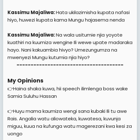
Kassimu Majaliwa:
Hata ukilazimisha kupata nafasi
hiyo, huwezi kupata kama Mungu hajasema nenda
Kassimu Majaliwa:
Na wala usitumie njia yoyote
kuathiri na kuumiza wengine Ili wewe upate madaraka
hayo. Nani kakuambia hivyo? Umezungumza na
mwenyezi Mungu kutumia njia hiyo?
--------------------------------------
My Opinions
👉Haina shaka kuwa, hii speech ilimlenga boss wake
Samia Suluhu Hassan
👉Huyu mama kaumiza wengi sana kubaki Ili tu awe
Rais. Angalia watu aliowateka, kuwatesa, kuvunja
miguu, kuua na kufunga watu magerezani kwa kesi za
uongo