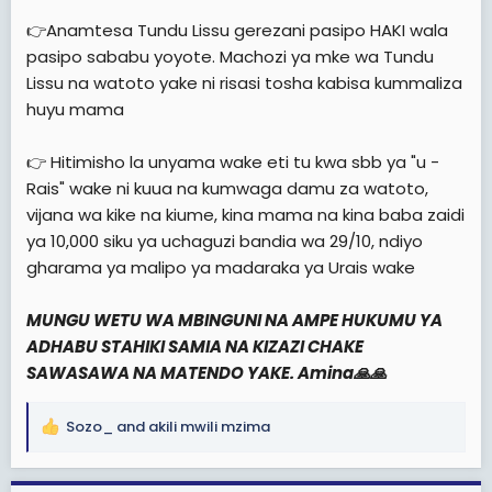
👉Anamtesa Tundu Lissu gerezani pasipo HAKI wala
pasipo sababu yoyote. Machozi ya mke wa Tundu
Lissu na watoto yake ni risasi tosha kabisa kummaliza
huyu mama
👉 Hitimisho la unyama wake eti tu kwa sbb ya "u -
Rais" wake ni kuua na kumwaga damu za watoto,
vijana wa kike na kiume, kina mama na kina baba zaidi
ya 10,000 siku ya uchaguzi bandia wa 29/10, ndiyo
gharama ya malipo ya madaraka ya Urais wake
MUNGU WETU WA MBINGUNI NA AMPE HUKUMU YA
ADHABU STAHIKI SAMIA NA KIZAZI CHAKE
SAWASAWA NA MATENDO YAKE. Amina🙏🙏
Sozo_
and
akili mwili mzima
R
e
a