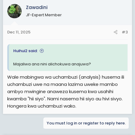
Kassimu Majaliwa:
Madaraka hayalazimishwi. Mungu
ndiye hupanga nani awe nani ktk kuongoza watu wake
Zawadini
JF-Expert Member
Kassimu Majaliwa:
Hata ukilazimisha kupata nafasi
hiyo, huwezi kupata kama Mungu hajasema nenda
Dec 11, 2025
#3
Kassimu Majaliwa:
Na wala usitumie njia yoyote
kuathiri na kuumiza wengine Ili wewe upate madaraka
hayo. Nani kakuambia hivyo? Umezungumza na
Huihui2 said:
mwenyezi Mungu kutumia njia hiyo?
--------------------------------------
Majaliwa ana nini alichokuwa anajuwa?
My Opinions
Wale mabingwa wa uchambuzi (analysis) husema ili
👉Haina shaka kuwa, hii speech ilimlenga boss wake
uchambuzi uwe na maana lazima uweke mambo
Samia Suluhu Hassan
ambyo mwingine anaweza kusema kwa usahihi
kwamba "hii siyo". Nami nasema hii siyo au hivi sivyo.
👉Huyu mama kaumiza wengi sana kubaki Ili tu awe
Rais. Angalia watu aliowateka, kuwatesa, kuvunja
Hongera kwa uchambuzi wako.
miguu, kuua na kufunga watu magerezani kwa kesi za
uongo
You must log in or register to reply here.
👉Anamtesa Tundu Lissu gerezani pasipo HAKI wala