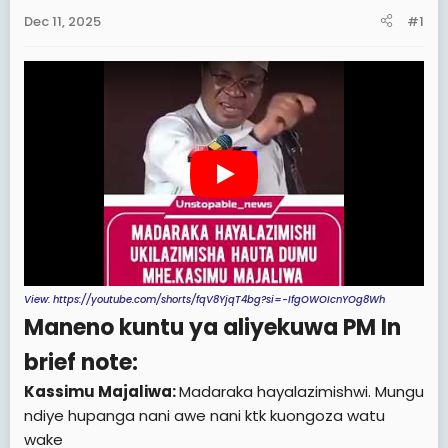
a
e
Dec 11, 2025
#1
r
t
e
r
View: https://youtube.com/shorts/fqV8YjqT4bg?si=-IfgOWOIcnYOg8Wh
Maneno kuntu ya aliyekuwa PM In
brief note:
Kassimu Majaliwa:
Madaraka hayalazimishwi. Mungu
ndiye hupanga nani awe nani ktk kuongoza watu
wake