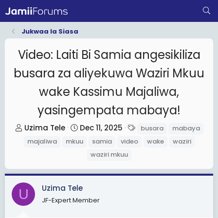
Jukwaa la Siasa
Video: Laiti Bi Samia angesikiliza
busara za aliyekuwa Waziri Mkuu
wake Kassimu Majaliwa,
yasingempata mabaya!
T
S
T
Uzima Tele
Dec 11, 2025
busara
mabaya
h
t
a
majaliwa
mkuu
samia
video
wake
waziri
r
a
g
waziri mkuu
e
r
s
a
t
d
d
Uzima Tele
U
s
a
JF-Expert Member
t
t