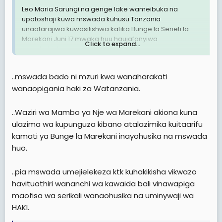
Leo Maria Sarungi na genge lake wameibuka na
upotoshaji kuwa mswada kuhusu Tanzania
unaotarajiwa kuwasilishwa katika Bunge la Seneti la
Marekani Juni 17 mwaka huu haujafanyiwa
Click to expand...
marekebisho.
Ukweli ni kwamba, kama ambavyo viambatanisho
..mswada bado ni mzuri kwa wanaharakati
kadhaa vitathibitisha, mabadiliko yamefanyika. Tafsiri
wanaopigania haki za Watanzania.
ya mabadiliko haya ni kwamba Marekani, kinyume cha
matarajio ya maadui wa Tanzania (akina Maria),
imeonesha kuwa haina nia ya kuitenga Tanzania bali
..Waziri wa Mambo ya Nje wa Marekani akiona kuna
inataka kuendelea kushirikiana nayo kwa maslahi ya
ulazima wa kupunguza kibano atalazimika kuitaarifu
pamoja.
kamati ya Bunge la Marekani inayohusika na mswada
huo.
Viambatanisho vya kilichofanyika na ulinganisho kati ya
mswada wa awali na wa sasa ni kama ifuatavyo:
KUONDOA ZUIO (WAIVER) Katika muswada wa awali,
..pia mswada umejielekeza ktk kuhakikisha vikwazo
hakukuwa na kipengele hiki cha kuondoa zuio.
havituathiri wananchi wa kawaida bali vinawapiga
maofisa wa serikali wanaohusika na uminywaji wa
Muswada wa sasa unairuhusu Serikali ya Marekani
HAKI.
kuondoa mazuio yoyote yanayoweza kuwekwa dhidi
ya watu binafsi au Serikali ya Tanzania, pale ambapo