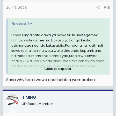
Jun 13, 2026
#15
Fbn said:
Ulivyo lijinga hata dawa ya bawasiri tu unategemea
nchi za wateka meri na bukavu ya kongo.kesho
usishangae rwanda kukusaidia.Pambana na rasilimali
kuwezesha nchi na watu wako.Unaenda kupambana
na mataifa internet yao,email yao,utabiri wa kinyeo
chako kuwa una kipindu pindu wao,mitumba wao,choo
msaada wao.Haya urusi aje kuboresha urojo uwe
Click to expand...
mtamu kwa kutumia nyukria
Sasa why hata wewe unashabikia wamarekani
TIMING
JF-Expert Member