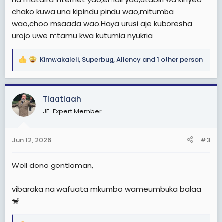
chako kuwa una kipindu pindu wao,mitumba
wao,choo msaada wao.Haya urusi aje kuboresha
urojo uwe mtamu kwa kutumia nyukria
Kimwakaleli
,
Superbug
,
Allency
and 1 other person
R
e
a
c
Tlaatlaah
t
JF-Expert Member
i
o
n
Jun 12, 2026
#3
s
:
Well done gentleman,
vibaraka na wafuata mkumbo wameumbuka balaa
🐒