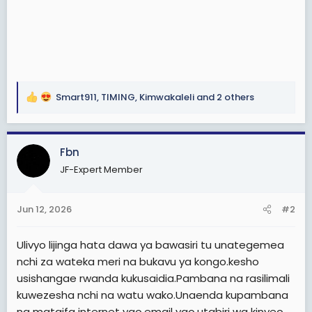
Smart911
,
TIMING
,
Kimwakaleli
and 2 others
R
e
a
c
Fbn
t
JF-Expert Member
i
o
n
Jun 12, 2026
#2
s
:
Ulivyo lijinga hata dawa ya bawasiri tu unategemea
nchi za wateka meri na bukavu ya kongo.kesho
usishangae rwanda kukusaidia.Pambana na rasilimali
kuwezesha nchi na watu wako.Unaenda kupambana
na mataifa internet yao,email yao,utabiri wa kinyeo