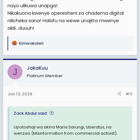
nayo ulikuwa unapga!
Nikakuona kwenye operesheni za chadema digital
nilicheka sana! Halafu na wewe unajiita mwenye
akili...duuuh!
Kimwakaleli
R
e
a
c
JokaKuu
J
t
Platinum Member
i
o
n
Jun 13, 2026
#11
s
:
Zack Abdul said:
Upotoshaji wa akina Maria Sarungi, Liberatus, na
wenzao (Misinformation from commercial activist).