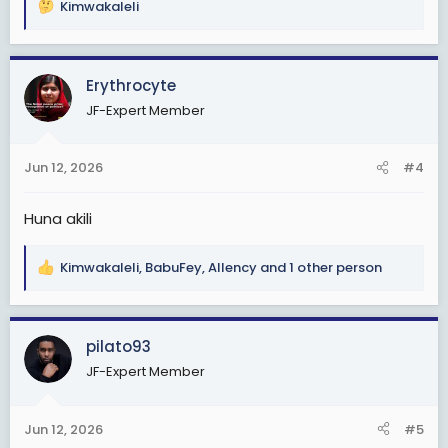
Kimwakaleli
R
e
a
c
Erythrocyte
t
JF-Expert Member
i
o
n
Jun 12, 2026
#4
s
:
Huna akili
Kimwakaleli
,
BabuFey
,
Allency
and 1 other person
R
e
a
c
pilato93
t
JF-Expert Member
i
o
n
Jun 12, 2026
#5
s