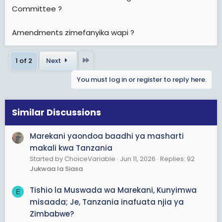
Committee ?
Amendments zimefanyika wapi ?
Last
1 of 2
Next
You must log in or register to reply here.
Similar Discussions
Marekani yaondoa baadhi ya masharti
makali kwa Tanzania
Started by ChoiceVariable
Jun 11, 2026
Replies: 92
Jukwaa la Siasa
Tishio la Muswada wa Marekani, Kunyimwa
E
misaada; Je, Tanzania inafuata njia ya
Zimbabwe?