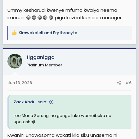
:
Ummy kesharudi kwenye mfumo kwaiyo neema
imerudi 😂😂😂😂😂 piga kazi influencer manager
Kimwakaleli
and
Erythrocyte
R
e
a
c
figganigga
t
Platinum Member
i
o
n
Jun 13, 2026
#6
s
:
Zack Abdul said:
Leo Maria Sarungi na genge lake wameibuka na
upotoshaji
Kwanini unawasoma wakati kila siku unasema ni