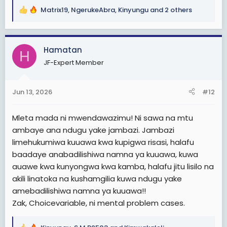
kufanya hivyo kunalinda maslahi ya Marekani. Hii
Matrix19
,
NgerukeAbra
,
Kinyungu
and 2 others
R
maana yake ni kwamba mambo yote yako mezani,
e
yanazungumzika.
a
c
View attachment 3606557
View attachment
Hamatan
H
t
3606558
View attachment 3606559
View attachment
JF-Expert Member
i
3606560
View attachment 3606561
o
n
Jun 13, 2026
#12
s
:
Mleta mada ni mwendawazimu! Ni sawa na mtu
ambaye ana ndugu yake jambazi. Jambazi
limehukumiwa kuuawa kwa kupigwa risasi, halafu
baadaye anabadilishiwa namna ya kuuawa, kuwa
auawe kwa kunyongwa kwa kamba, halafu jitu lisilo na
akili linatoka na kushamgilia kuwa ndugu yake
amebadilishiwa namna ya kuuawa!!
Zak, Choicevariable, ni mental problem cases.