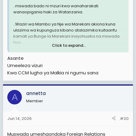
yanazungumzika.
..mswada bado ni mzuri kwa wanaharakati
wanaopigania haki za Watanzania.
View attachment 3606557
View attachment
3606558
View attachment 3606559
View attachment
..Waziri wa Mambo ya Nje wa Marekani akiona kuna
3606560
View attachment 3606561
ulazima wa kupunguza kibano atalazimika kuitaarifu
kamati ya Bunge la Marekani inayohusika na mswada
huo.
Click to expand...
..pia mswada umejielekeza ktk kuhakikisha vikwazo
Asante
havituathiri wananchi wa kawaida bali vinawapiga
Umeeleza vizuri
maofisa wa serikali wanaohusika na uminywaji wa HAKI.
Kwa CCM lugha ya Malkia ni ngumu sana
annetta
A
Member
Jun 14, 2026
#20
Muswada umeshaondoka Foreign Relations