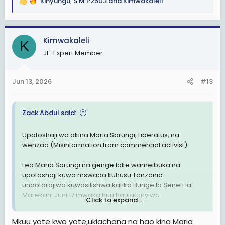
Kinyungu
,
S.M.P2503
and
Kimwakaleli
R
e
a
c
Kimwakaleli
K
t
JF-Expert Member
i
o
n
Jun 13, 2026
#13
s
:
Zack Abdul said:
Upotoshaji wa akina Maria Sarungi, Liberatus, na
wenzao (Misinformation from commercial activist).
Leo Maria Sarungi na genge lake wameibuka na
upotoshaji kuwa mswada kuhusu Tanzania
unaotarajiwa kuwasilishwa katika Bunge la Seneti la
Marekani Juni 17 mwaka huu haujafanyiwa
Click to expand...
marekebisho.
Mkuu yote kwa yote,ukiachana na hao kina Maria