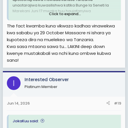
unaotarajiwa kuwasilishwa katika Bunge la Seneti la
Marekani Juni 17 mwaka huu haujafanyiwa
Click to expand...
marekebisho.
The fact kwamba kuna vikwazo kadhaa vinawekwa
Ukweli ni kwamba, kama ambavyo viambatanisho
kwa sababu ya 29 October Massacre ni ishara ya
kadhaa vitathibitisha, mabadiliko yamefanyika. Tafsiri
kupoteza dira na muelekeo wa Tanzania.
ya mabadiliko haya ni kwamba Marekani, kinyume cha
matarajio ya maadui wa Tanzania (akina Maria),
Kwa sasa mtaona sawa tu... LAKINI deep down
imeonesha kuwa haina nia ya kuitenga Tanzania bali
kwenye mustakabali wa nchi kuna ombwe kubwa
inataka kuendelea kushirikiana nayo kwa maslahi ya
sana!
pamoja.
Viambatanisho vya kilichofanyika na ulinganisho kati ya
Interested Observer
mswada wa awali na wa sasa ni kama ifuatavyo:
I
KUONDOA ZUIO (WAIVER) Katika muswada wa awali,
Platinum Member
hakukuwa na kipengele hiki cha kuondoa zuio.
Muswada wa sasa unairuhusu Serikali ya Marekani
Jun 14, 2026
#19
kuondoa mazuio yoyote yanayoweza kuwekwa dhidi
ya watu binafsi au Serikali ya Tanzania, pale ambapo
kufanya hivyo kunalinda maslahi ya Marekani. Hii
JokaKuu said:
maana yake ni kwamba mambo yote yako mezani,