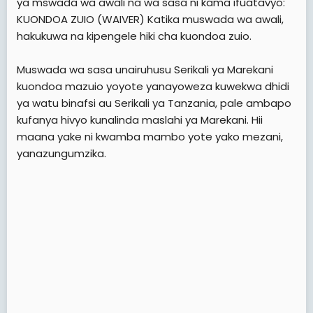
ya mswada wa awali na wa sasa ni kama ifuatavyo:
KUONDOA ZUIO (WAIVER) Katika muswada wa awali,
hakukuwa na kipengele hiki cha kuondoa zuio.
Muswada wa sasa unairuhusu Serikali ya Marekani
kuondoa mazuio yoyote yanayoweza kuwekwa dhidi
ya watu binafsi au Serikali ya Tanzania, pale ambapo
kufanya hivyo kunalinda maslahi ya Marekani. Hii
maana yake ni kwamba mambo yote yako mezani,
yanazungumzika.