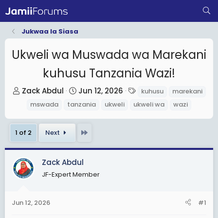
Jukwaa la Siasa
Ukweli wa Muswada wa Marekani
kuhusu Tanzania Wazi!
T
S
T
Zack Abdul
Jun 12, 2026
kuhusu
marekani
h
t
a
mswada
tanzania
ukweli
ukweli wa
wazi
r
a
g
e
r
s
Last
1 of 2
Next
a
t
d
d
s
a
Zack Abdul
t
t
JF-Expert Member
a
e
r
Jun 12, 2026
#1
t