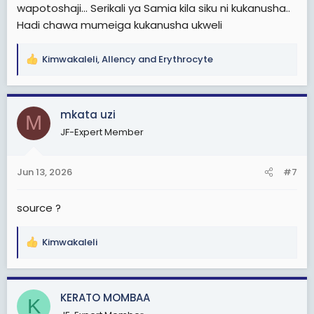
wapotoshaji... Serikali ya Samia kila siku ni kukanusha..
Hadi chawa mumeiga kukanusha ukweli
Kimwakaleli
,
Allency
and
Erythrocyte
R
e
a
c
mkata uzi
M
t
JF-Expert Member
i
o
n
Jun 13, 2026
#7
s
:
source ?
Kimwakaleli
R
e
a
c
KERATO MOMBAA
K
t