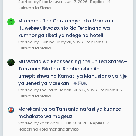
Started by Elias Msuya
Jun 17, 2026
Replies: 14
Jukwaa la Siasa
Mfahamu Ted Cruz anayetaka Marekani
Q
ituwekee vikwazo, sio Rio Ferdinand wa
kumhonga tiketi ya ndege na hoteli
Started by Quinine
May 28, 2026
Replies: 50
Jukwaa la Siasa
Muswada wa Reassessing the United States–
Tanzania Bilateral Relationship Act
umepitishwa na Kamati ya Mahusiano ya Nje
ya Seneti ya Marekani...🙏🏻🙏
Started by The Palm Beach
Jun 17, 2026
Replies: 165
Jukwaa la Siasa
Marekani yaipa Tanzania nafasi ya kuanza
mchakato wa mageuzi
Started by Zack Abdul
Jun 18, 2026
Replies: 7
Habari na Hoja mchanganyiko