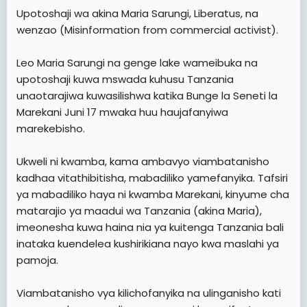
e
Upotoshaji wa akina Maria Sarungi, Liberatus, na
r
wenzao (Misinformation from commercial activist).
Leo Maria Sarungi na genge lake wameibuka na
upotoshaji kuwa mswada kuhusu Tanzania
unaotarajiwa kuwasilishwa katika Bunge la Seneti la
Marekani Juni 17 mwaka huu haujafanyiwa
marekebisho.
Ukweli ni kwamba, kama ambavyo viambatanisho
kadhaa vitathibitisha, mabadiliko yamefanyika. Tafsiri
ya mabadiliko haya ni kwamba Marekani, kinyume cha
matarajio ya maadui wa Tanzania (akina Maria),
imeonesha kuwa haina nia ya kuitenga Tanzania bali
inataka kuendelea kushirikiana nayo kwa maslahi ya
pamoja.
Viambatanisho vya kilichofanyika na ulinganisho kati