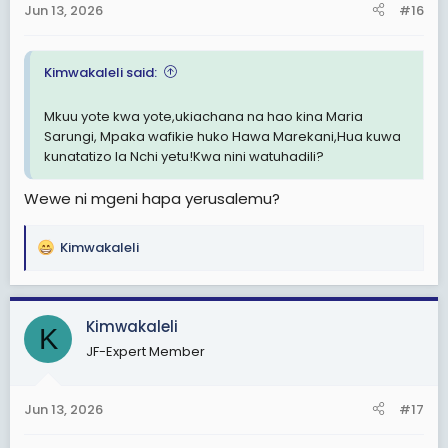
Jun 13, 2026
#16
Kimwakaleli said:
Mkuu yote kwa yote,ukiachana na hao kina Maria
Sarungi, Mpaka wafikie huko Hawa Marekani,Hua kuwa
kunatatizo la Nchi yetu!Kwa nini watuhadili?
Wewe ni mgeni hapa yerusalemu?
Kimwakaleli
R
e
a
c
Kimwakaleli
K
t
JF-Expert Member
i
o
n
Jun 13, 2026
#17
s
: