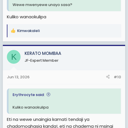
Wewe mwenyewe unayo sasa?
Kuliko wanaokulipa
Kimwakaleli
R
e
a
c
KERATO MOMBAA
K
t
JF-Expert Member
i
o
n
Jun 13, 2026
#10
s
:
Erythrocyte said:
Kuliko wanaokulipa
Eti na wewe unaingia kamati tendaji ya
chadomoghasia kanda!, eti na chadema ni msingi