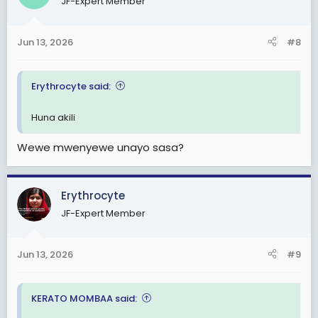
JF-Expert Member
i
o
n
Jun 13, 2026
#8
s
:
Erythrocyte said:
Huna akili
Wewe mwenyewe unayo sasa?
Erythrocyte
JF-Expert Member
Jun 13, 2026
#9
KERATO MOMBAA said: