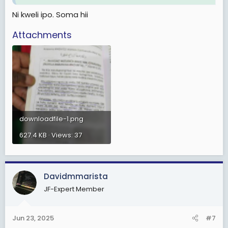
Ni kweli ipo. Soma hii
Attachments
downloadfile-1.png
627.4 KB · Views: 37
Davidmmarista
JF-Expert Member
Jun 23, 2025
#7