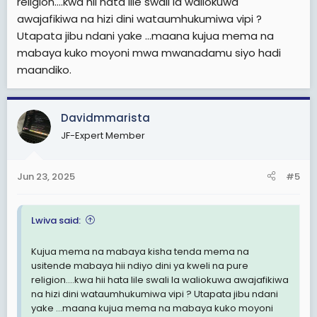
religion....kwa hii hata lile swali la waliokuwa
awajafikiwa na hizi dini wataumhukumiwa vipi ?
Utapata jibu ndani yake ...maana kujua mema na
mabaya kuko moyoni mwa mwanadamu siyo hadi
maandiko.
Davidmmarista
JF-Expert Member
Jun 23, 2025
#5
Lwiva said:
Kujua mema na mabaya kisha tenda mema na
usitende mabaya hii ndiyo dini ya kweli na pure
religion....kwa hii hata lile swali la waliokuwa awajafikiwa
na hizi dini wataumhukumiwa vipi ? Utapata jibu ndani
yake ...maana kujua mema na mabaya kuko moyoni