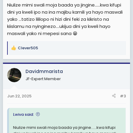
Niulize mimi swali moja baada ya jingine......kwa kifupi
dini ya kweli ipo na ina majibu kamili ya hayo maswali
yako ...tatizo lililopo ni hizi dini feki za kikristo na
kiislamu na nyinginezo....ukijua dini ya kweli hayo
maswali yako ni mepesi sana 😁
Clever505
R
e
a
c
Davidmmarista
t
JF-Expert Member
i
o
n
Jun 22, 2025
#3
s
:
Lwiva said:
Niulize mimi swali moja baada ya jingine......kwa kifupi