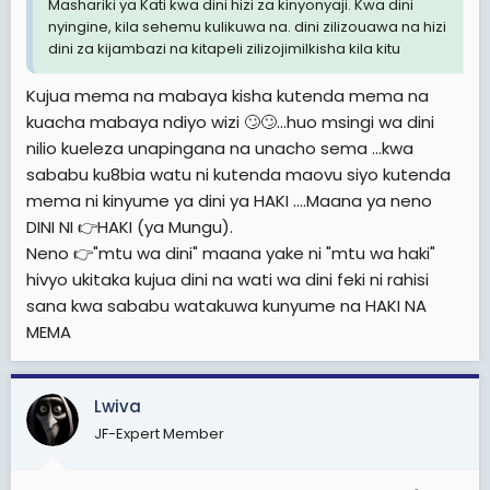
Mashariki ya Kati kwa dini hizi za kinyonyaji. Kwa dini
nyingine, kila sehemu kulikuwa na. dini zilizouawa na hizi
dini za kijambazi na kitapeli zilizojimilkisha kila kitu
Kujua mema na mabaya kisha kutenda mema na
kuacha mabaya ndiyo wizi 🙄🙄...huo msingi wa dini
nilio kueleza unapingana na unacho sema ...kwa
sababu ku8bia watu ni kutenda maovu siyo kutenda
mema ni kinyume ya dini ya HAKI ....Maana ya neno
DINI NI 👉HAKI (ya Mungu).
Neno 👉"mtu wa dini" maana yake ni "mtu wa haki"
hivyo ukitaka kujua dini na wati wa dini feki ni rahisi
sana kwa sababu watakuwa kunyume na HAKI NA
MEMA
Lwiva
JF-Expert Member