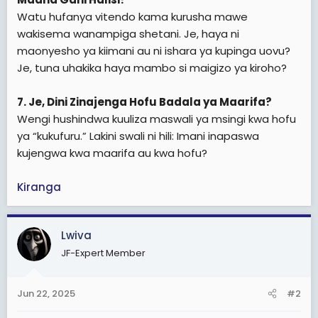
Watu hufanya vitendo kama kurusha mawe
wakisema wanampiga shetani. Je, haya ni
maonyesho ya kiimani au ni ishara ya kupinga uovu?
Je, tuna uhakika haya mambo si maigizo ya kiroho?
7. Je, Dini Zinajenga Hofu Badala ya Maarifa?
Wengi hushindwa kuuliza maswali ya msingi kwa hofu
ya “kukufuru.” Lakini swali ni hili: Imani inapaswa
kujengwa kwa maarifa au kwa hofu?
Kiranga
Lwiva
JF-Expert Member
Jun 22, 2025
#2