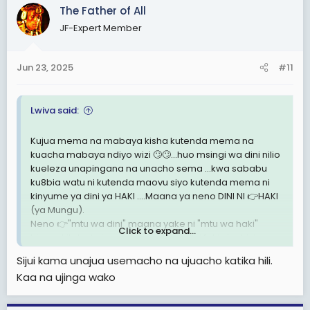
The Father of All
JF-Expert Member
Jun 23, 2025
#11
Lwiva said:
Kujua mema na mabaya kisha kutenda mema na
kuacha mabaya ndiyo wizi 🙄🙄...huo msingi wa dini nilio
kueleza unapingana na unacho sema ...kwa sababu
ku8bia watu ni kutenda maovu siyo kutenda mema ni
kinyume ya dini ya HAKI ....Maana ya neno DINI NI 👉HAKI
(ya Mungu).
Neno 👉"mtu wa dini" maana yake ni "mtu wa haki"
Click to expand...
hivyo ukitaka kujua dini na wati wa dini feki ni rahisi sana
kwa sababu watakuwa kunyume na HAKI NA MEMA
Sijui kama unajua usemacho na ujuacho katika hili.
Kaa na ujinga wako