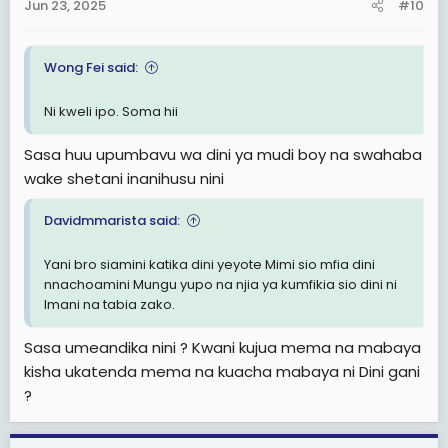
Jun 23, 2025
#10
Wong Fei said:
Ni kweli ipo. Soma hii
Sasa huu upumbavu wa dini ya mudi boy na swahaba
wake shetani inanihusu nini
Davidmmarista said:
Yani bro siamini katika dini yeyote Mimi sio mfia dini
nnachoamini Mungu yupo na njia ya kumfikia sio dini ni
Imani na tabia zako.
Sasa umeandika nini ? Kwani kujua mema na mabaya
kisha ukatenda mema na kuacha mabaya ni Dini gani
?