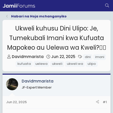
Habari na Hoja mchanganyiko
Ukweli kuhusu Dini Ulipo: Je,
Tumekubali Imani kwa Kufuata
Mapokeo au Uelewa wa Kweli?👇🏻
T
S
T
Davidmmarista
Jun 22, 2025
dini
imani
h
t
a
kufuata
uelewa
ukweli
ukweli wa
ulipo
r
a
g
e
r
s
a
t
Davidmmarista
d
d
JF-Expert Member
s
a
t
t
Jun 22, 2025
#1
a
e
r