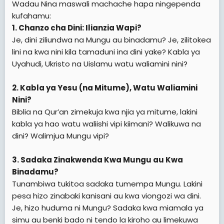
Wadau Nina maswali machache hapa ningependa
t
kufahamu:
e
1. Chanzo cha Dini: Ilianzia Wapi?
r
Je, dini ziliundwa na Mungu au binadamu? Je, zilitokea
lini na kwa nini kila tamaduni ina dini yake? Kabla ya
Uyahudi, Ukristo na Uislamu watu waliamini nini?
2. Kabla ya Yesu (na Mitume), Watu Waliamini
Nini?
Biblia na Qur’an zimekuja kwa njia ya mitume, lakini
kabla ya hao watu waliishi vipi kiimani? Walikuwa na
dini? Walimjua Mungu vipi?
3. Sadaka Zinakwenda Kwa Mungu au Kwa
Binadamu?
Tunambiwa tukitoa sadaka tumempa Mungu. Lakini
pesa hizo zinabaki kanisani au kwa viongozi wa dini.
Je, hizo huduma ni Mungu? Sadaka kwa miamala ya
simu au benki bado ni tendo la kiroho au limekuwa