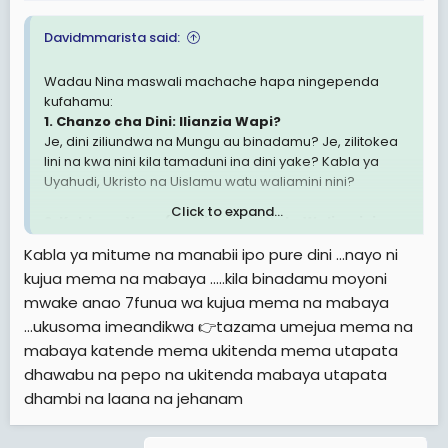
Davidmmarista said:
Wadau Nina maswali machache hapa ningependa
kufahamu:
1. Chanzo cha Dini: Ilianzia Wapi?
Je, dini ziliundwa na Mungu au binadamu? Je, zilitokea
lini na kwa nini kila tamaduni ina dini yake? Kabla ya
Uyahudi, Ukristo na Uislamu watu waliamini nini?
Click to expand...
2. Kabla ya Yesu (na Mitume), Watu Waliamini
Nini?
Kabla ya mitume na manabii ipo pure dini ...nayo ni
Biblia na Qur’an zimekuja kwa njia ya mitume, lakini
kujua mema na mabaya .....kila binadamu moyoni
kabla ya hao watu waliishi vipi kiimani? Walikuwa na
mwake anao 7funua wa kujua mema na mabaya
dini? Walimjua Mungu vipi?
...ukusoma imeandikwa 👉tazama umejua mema na
3. Sadaka Zinakwenda Kwa Mungu au Kwa
mabaya katende mema ukitenda mema utapata
Binadamu?
dhawabu na pepo na ukitenda mabaya utapata
Tunambiwa tukitoa sadaka tumempa Mungu. Lakini
dhambi na laana na jehanam
pesa hizo zinabaki kanisani au kwa viongozi wa dini. Je,
hizo huduma ni Mungu? Sadaka kwa miamala ya simu
au benki bado ni tendo la kiroho au limekuwa