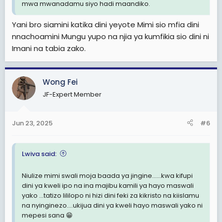
mwa mwanadamu siyo hadi maandiko.
Yani bro siamini katika dini yeyote Mimi sio mfia dini
nnachoamini Mungu yupo na njia ya kumfikia sio dini ni
Imani na tabia zako.
Wong Fei
JF-Expert Member
Jun 23, 2025
#6
Lwiva said:
Niulize mimi swali moja baada ya jingine......kwa kifupi
dini ya kweli ipo na ina majibu kamili ya hayo maswali
yako ...tatizo lililopo ni hizi dini feki za kikristo na kiislamu
na nyinginezo....ukijua dini ya kweli hayo maswali yako ni
mepesi sana 😁