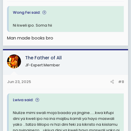
Wong Fei said:
Ni kweli ipo. Soma hii
Man made books bro
The Father of All
JF-Expert Member
Jun 23, 2025
#8
Lwiva said:
Niulize mimi swali moja baada ya jingine......kwa kifupi
dini ya kweli ipo na ina majibu kamili ya hayo maswali
yako ...tatizo lililopo ni hizi dini feki za kikristo na kiislamu
na nyinginezo....ukijua dini ya kweli hayo maswali yako ni