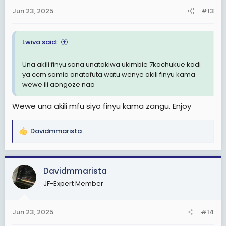
Jun 23, 2025
#13
Lwiva said:
Una akili finyu sana unatakiwa ukimbie 7kachukue kadi
ya ccm samia anatafuta watu wenye akili finyu kama
wewe ili aongoze nao
Wewe una akili mfu siyo finyu kama zangu. Enjoy
Davidmmarista
R
e
a
c
Davidmmarista
t
JF-Expert Member
i
o
n
Jun 23, 2025
#14
s
: