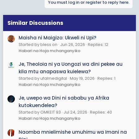
You must log in or register to reply here.
biashara?
4. Maandiko Yameandikwa na Binadamu Kwa Nini
Similar Discussions
Tuyachukulie Kama Neno la Mungu?
Hakuna kitabu kilicholetwa na Mungu mwenyewe. Vyote
vimeandikwa na wanadamu. Je, kwa nini tuyaamini
Maisha ni Maigizo: Ukweli ni Upi?
kama Neno la Mungu? Nani alithibitisha Roho Mtakatifu
Started by bless on
Jun 26, 2026
Replies: 12
aliwaongoza?
Habari na Hoja mchanganyiko
5. Kwa Nini Hofu ya Moto wa Milele Hutumika
Je, Theoloia ni ya Uongozi wa dini pekee au
Kwenye Dini?
kila mtu anapaswa kuielewa?
Tunaambiwa tukikosea tutachomwa moto. Je, ni nani
Started by ufalmedigital
May 19, 2026
Replies: 1
alishawahi kwenda huko na kurudi kutuambia? Je, hofu
Habari na Hoja mchanganyiko
ni njia sahihi ya kuendesha imani? Jehanamu ipo wapi?
Na mbona dini hutufundisha zaidi hofu badala ya
upendo?
Je, uwepo wa Dini ni sababu ya Afrika
kutokuendelea?
6. Mambo Kama Kurusha Mawe Kupiga Shetani
Started by OMKEIT 93
Jul 24, 2026
Replies: 40
Maana Gani Halisi?
Habari na Hoja mchanganyiko
Watu hufanya vitendo kama kurusha mawe wakisema
wanampiga shetani. Je, haya ni maonyesho ya kiimani
Naomba mnielimishe umuhimu wa Imani na
au ni ishara ya kupinga uovu? Je, tuna uhakika haya