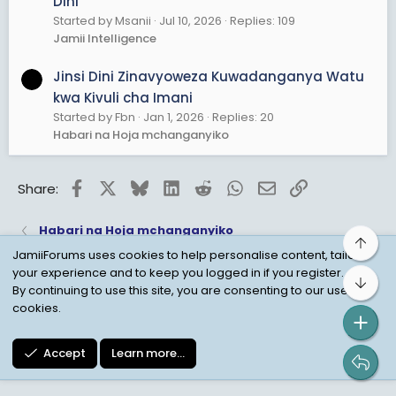
Dini
mambo si maigizo ya kiroho?
Started by Msanii
Jul 10, 2026
Replies: 109
Jamii Intelligence
7. Je, Dini Zinajenga Hofu Badala ya Maarifa?
Wengi hushindwa kuuliza maswali ya msingi kwa hofu
ya “kukufuru.” Lakini swali ni hili: Imani inapaswa
Jinsi Dini Zinavyoweza Kuwadanganya Watu
kujengwa kwa maarifa au kwa hofu?
kwa Kivuli cha Imani
Started by Fbn
Jan 1, 2026
Replies: 20
Kiranga
Habari na Hoja mchanganyiko
Facebook
X
Bluesky
LinkedIn
Reddit
WhatsApp
Email
Link
Share:
Habari na Hoja mchanganyiko
Top
JamiiForums uses cookies to help personalise content, tailor
your experience and to keep you logged in if you register.
Bot
Child Protection Policy
Personal Data Protection
By continuing to use this site, you are consenting to our use of
cookies.
Contact us
Terms
Privacy Policy
Help
Accept
Learn more…