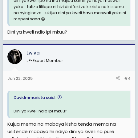
dini ya kweli ipo na ina majibu kamili ya hayo maswali
yako ...tatizo lililopo ni hizi dini feki za kikristo na kiislamu
na nyinginezo....ukijua dini ya kweli hayo maswali yako ni
mepesi sana 😁
Dini ya kweli ndio ipi mkuu?
Lwiva
JF-Expert Member
Jun 22, 2025
#4
Davidmmarista said:
Dini ya kweli ndio ipi mkuu?
Kujua mema na mabaya kisha tenda mema na
usitende mabaya hii ndiyo dini ya kweli na pure