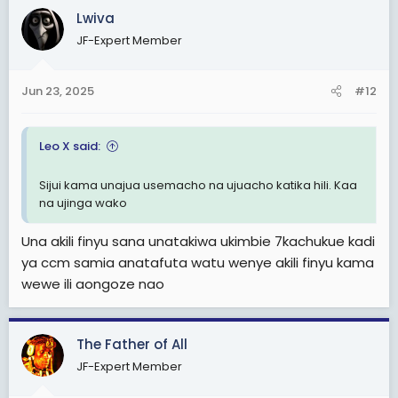
Lwiva
JF-Expert Member
Jun 23, 2025
#12
Leo X said:
Sijui kama unajua usemacho na ujuacho katika hili. Kaa
na ujinga wako
Una akili finyu sana unatakiwa ukimbie 7kachukue kadi
ya ccm samia anatafuta watu wenye akili finyu kama
wewe ili aongoze nao
The Father of All
JF-Expert Member