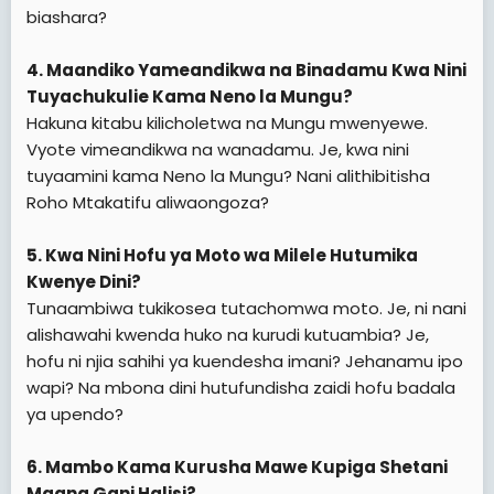
biashara?
4. Maandiko Yameandikwa na Binadamu Kwa Nini
Tuyachukulie Kama Neno la Mungu?
Hakuna kitabu kilicholetwa na Mungu mwenyewe.
Vyote vimeandikwa na wanadamu. Je, kwa nini
tuyaamini kama Neno la Mungu? Nani alithibitisha
Roho Mtakatifu aliwaongoza?
5. Kwa Nini Hofu ya Moto wa Milele Hutumika
Kwenye Dini?
Tunaambiwa tukikosea tutachomwa moto. Je, ni nani
alishawahi kwenda huko na kurudi kutuambia? Je,
hofu ni njia sahihi ya kuendesha imani? Jehanamu ipo
wapi? Na mbona dini hutufundisha zaidi hofu badala
ya upendo?
6. Mambo Kama Kurusha Mawe Kupiga Shetani
Maana Gani Halisi?