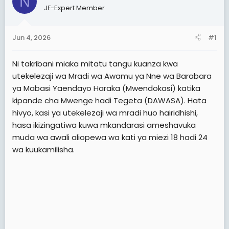
N
JF-Expert Member
t
t
a
e
r
Jun 4, 2026
#1
t
e
Ni takribani miaka mitatu tangu kuanza kwa
r
utekelezaji wa Mradi wa Awamu ya Nne wa Barabara
ya Mabasi Yaendayo Haraka (Mwendokasi) katika
kipande cha Mwenge hadi Tegeta (DAWASA). Hata
hivyo, kasi ya utekelezaji wa mradi huo hairidhishi,
hasa ikizingatiwa kuwa mkandarasi ameshavuka
muda wa awali aliopewa wa kati ya miezi 18 hadi 24
wa kuukamilisha.