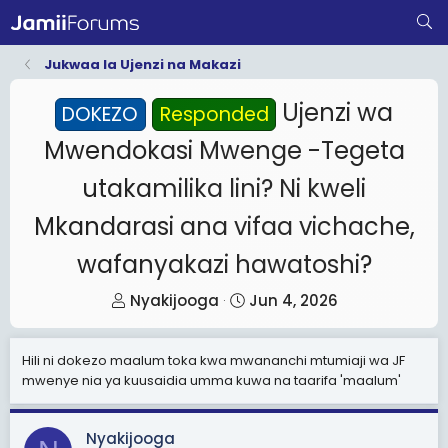
Jukwaa la Ujenzi na Makazi
Ujenzi wa
DOKEZO
Responded
Mwendokasi Mwenge -Tegeta
utakamilika lini? Ni kweli
Mkandarasi ana vifaa vichache,
wafanyakazi hawatoshi?
T
S
Nyakijooga
Jun 4, 2026
h
t
r
a
Hili ni dokezo maalum toka kwa mwananchi mtumiaji wa JF
e
r
mwenye nia ya kuusaidia umma kuwa na taarifa 'maalum'
a
t
d
d
Nyakijooga
s
a