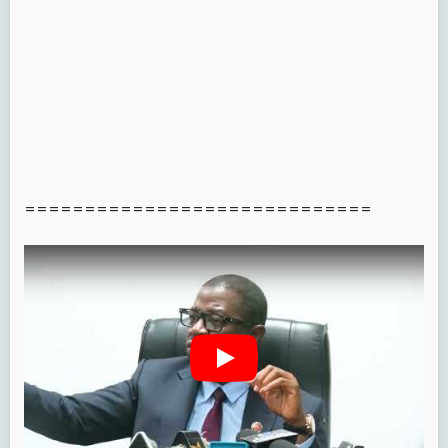
=============================