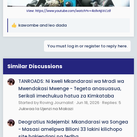
View: https://www.youtube.com/watch?v=4o9vNjIXCz8
kawombe
and
leo dada
R
e
a
You must log in or register to reply here.
c
t
i
o
Similar Discussions
n
s
TANROADS: Ni kweli Mkandarasi wa Mradi wa
:
Mwendokasi Mwenge - Tegeta anasuasua,
Serikali imechukua hatua za Kimkataba
Started by Roving Journalist
Jun 18, 2026
Replies: 5
Jukwaa la Ujenzi na Makazi
Deogratius Ndejembi: Mkandarasi wa Songea
- Masasi amelipwa Bilioni 33 lakini kilichopo
site hakiendani na fedha