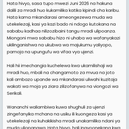
Hata hivyo, sasa tupo mwezi Juni 2026 na hakuna
dalili za mradi huo kukamilika katika kipindi cha karibu.
Hata kama mkandarasi ameongezewa muda wa
utekelezaji, kasi ya kazi bado ni ndogo kutokana na
sababu kadhaa nilizozibaini tangu mradi ulipoanza.
Miongoni mwa sababu hizo ni uhaba wa wafanyakazi
ukilinganishwa na ukubwa wa majukumu yaliyopo,
pamoja na upungufu wa vifaa vya ujenzi.
Hali hii imechangia kuchelewa kwa ukamilishaji wa
mradi huo, mbali na changamoto za mvua na joto
kali ambazo upande wa mkandarasi uliwahi kuzitaja
wakati wa moja ya ziara zilizofanywa na viongozi wa
Serikali.
Wananchi waliambiwa kuwa shughuli za ujenzi
zingefanyika mchana na usiku ili kuongeza kasi ya
utekelezaji na kuhakikisha mradi unakamilika ndani ya
muda uliopangwa. Hata hivyo, hali inayoonekana kwa