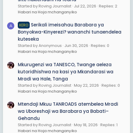
Started by Roving Journalist
Jul 22, 2026
Replies: 2
Habari na Hoja mchanganyiko
Serikali imeisahau Barabara ya
KERO
A
Bonyokwa-Kinyerezi? wananchi tunaendelea
kuteseka
Started by Anonymous
Jun 30, 2026
Replies: 0
Habari na Hoja mchanganyiko
Mkurugenzi wa TANESCO, Twange aeleza
kutoridhishwa na kasi ya Mkandarasi wa
Mradi wa Hale, Tanga
Started by Roving Journalist
May 22, 2026
Replies: 0
Habari na Hoja mchanganyiko
Mtendaji Mkuu TANROADS atembelea Mradi
wa Uboreshaji wa Barabara ya Babati–
Gehandu
Started by Roving Journalist
May 18, 2026
Replies: 1
Habari na Hoja mchanganyiko