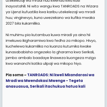
utekelezaji wa mradi huu kwenda kwa kasi
inayostahili. Ni wito wangu kwa TANROADS na Wizara
ya Ujenzi kufuatilia kwa karibu utekelezaji wa mradi
huu; vinginevyo, kuna uwezekano wa kufika mwaka
2027 bila kukamilika.
Ni muhimu pia kutambua kuwa miradi ya aina hii
imekuwa ikigharamiwa kwa fedha za mikopo. Hivyo,
kuchelewa kukamilika na kuanza kutumika kwake
kunasababisha ongezeko la gharama kwa Serikali,
jambo ambalo baadaye linaweza kuongeza mzigo
kwa wananchi katika ulipaji wa mikopo hiyo.
Pia soma ~
TANROADS: Ni kweli Mkandarasi wa
Mradi wa Mwendokasi Mwenge - Tegeta
anasuasua, Serikali itachukua hatua kali