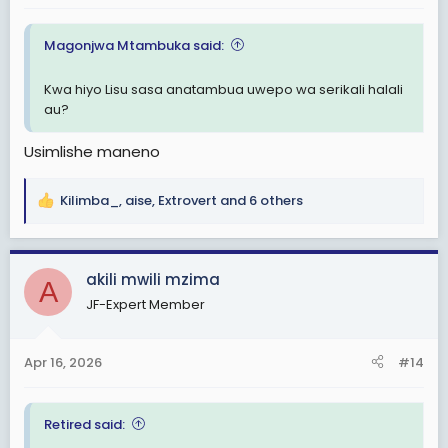
:
Magonjwa Mtambuka said:
Kwa hiyo Lisu sasa anatambua uwepo wa serikali halali
au?
Usimlishe maneno
Kilimba_
,
aise
,
Extrovert
and 6 others
R
e
a
c
akili mwili mzima
A
t
JF-Expert Member
i
o
n
Apr 16, 2026
#14
s
:
Retired said: