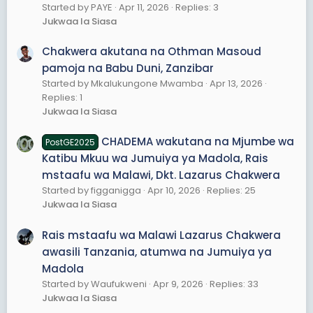
Started by PAYE
Apr 11, 2026
Replies: 3
Jukwaa la Siasa
Chakwera akutana na Othman Masoud
pamoja na Babu Duni, Zanzibar
Started by Mkalukungone Mwamba
Apr 13, 2026
Replies: 1
Jukwaa la Siasa
CHADEMA wakutana na Mjumbe wa
PostGE2025
Katibu Mkuu wa Jumuiya ya Madola, Rais
mstaafu wa Malawi, Dkt. Lazarus Chakwera
Started by figganigga
Apr 10, 2026
Replies: 25
Jukwaa la Siasa
Rais mstaafu wa Malawi Lazarus Chakwera
awasili Tanzania, atumwa na Jumuiya ya
Madola
Started by Waufukweni
Apr 9, 2026
Replies: 33
Jukwaa la Siasa