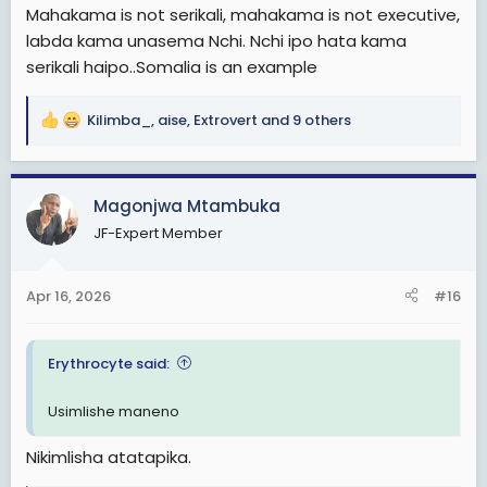
Mahakama is not serikali, mahakama is not executive,
labda kama unasema Nchi. Nchi ipo hata kama
serikali haipo..Somalia is an example
Kilimba_
,
aise
,
Extrovert
and 9 others
R
e
a
c
Magonjwa Mtambuka
t
JF-Expert Member
i
o
n
Apr 16, 2026
#16
s
:
Erythrocyte said:
Usimlishe maneno
Nikimlisha atatapika.