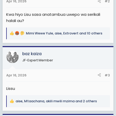
Apr 16, 2026
#2
s
:
Kwa hiyo Lisu sasa anatambua uwepo wa serikali
halali au?
Mimi Wewe Yule
,
aise
,
Extrovert
and 10 others
R
e
a
c
baz kaiza
t
JF-Expert Member
i
o
n
Apr 16, 2026
#3
s
:
Lissu
aise
,
Mtaachana
,
akili mwili mzima
and 2 others
R
e
a