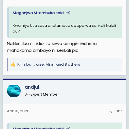
:
Magonjwa Mtambuka said:
Kwa hiyo Lisu sasa anatambua uwepo wa serikali halali
au?
Nafikiri jibu ni ndio. La sivyo asingeiheshimu
mahakama ambayo ni serikali pia.
Kilimba_
,
aise
,
Mi mi
and 8 others
R
e
a
c
andjul
t
JF-Expert Member
i
o
n
Apr 16, 2026
#7
s
:
Magonjwa Mtambuka said: