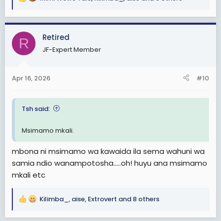
R
e
a
c
Retired
R
t
JF-Expert Member
i
o
n
Apr 16, 2026
#10
s
:
Tsh said:
Msimamo mkali.
mbona ni msimamo wa kawaida ila sema wahuni wa
samia ndio wanampotosha.....oh! huyu ana msimamo
mkali etc
Kilimba_
,
aise
,
Extrovert
and 8 others
R
e