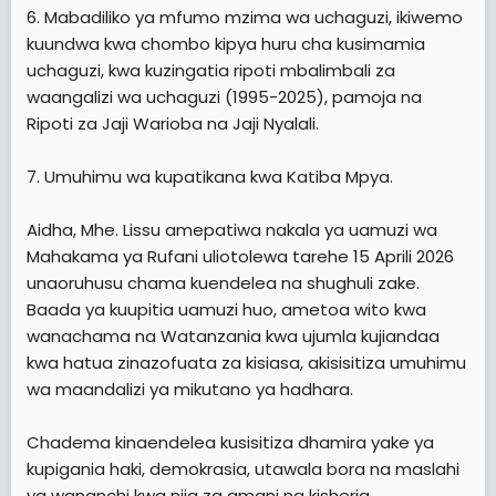
6. Mabadiliko ya mfumo mzima wa uchaguzi, ikiwemo
kuundwa kwa chombo kipya huru cha kusimamia
uchaguzi, kwa kuzingatia ripoti mbalimbali za
waangalizi wa uchaguzi (1995-2025), pamoja na
Ripoti za Jaji Warioba na Jaji Nyalali.
7. Umuhimu wa kupatikana kwa Katiba Mpya.
Aidha, Mhe. Lissu amepatiwa nakala ya uamuzi wa
Mahakama ya Rufani uliotolewa tarehe 15 Aprili 2026
unaoruhusu chama kuendelea na shughuli zake.
Baada ya kuupitia uamuzi huo, ametoa wito kwa
wanachama na Watanzania kwa ujumla kujiandaa
kwa hatua zinazofuata za kisiasa, akisisitiza umuhimu
wa maandalizi ya mikutano ya hadhara.
Chadema kinaendelea kusisitiza dhamira yake ya
kupigania haki, demokrasia, utawala bora na maslahi
ya wananchi kwa njia za amani na kisheria.