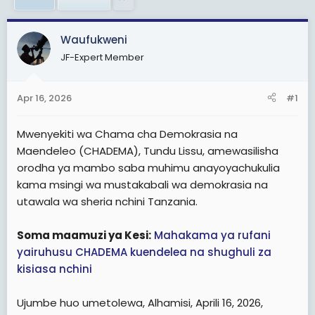
a
e
r
t
Waufukweni
e
JF-Expert Member
r
Apr 16, 2026
#1
Mwenyekiti wa Chama cha Demokrasia na
Maendeleo (CHADEMA), Tundu Lissu, amewasilisha
orodha ya mambo saba muhimu anayoyachukulia
kama msingi wa mustakabali wa demokrasia na
utawala wa sheria nchini Tanzania.
Soma maamuzi ya Kesi:
Mahakama ya rufani
yairuhusu CHADEMA kuendelea na shughuli za
kisiasa nchini
Ujumbe huo umetolewa, Alhamisi, Aprili 16, 2026,