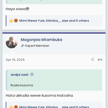
Haya sawa😎
Mimi Wewe Yule
,
Kilimba_
,
aise
and 5 others
R
e
a
c
Magonjwa Mtambuka
t
JF-Expert Member
i
o
n
Apr 16, 2026
#9
s
:
andjul said:
Rudia kusoma
Hata ukirudia wewe kusoma inatosha.
Mimi Wewe Yule
,
Kilimba_
,
aise
and 6 others