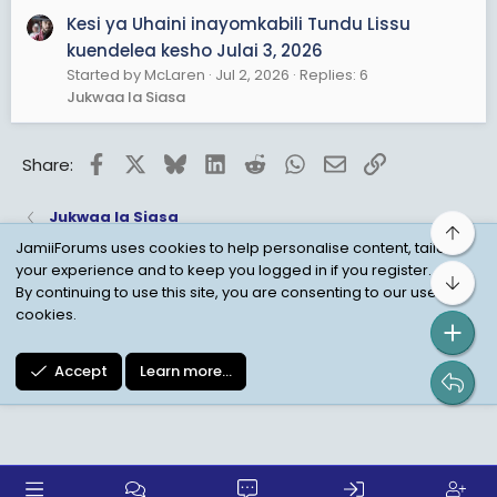
Kesi ya Uhaini inayomkabili Tundu Lissu
kuendelea kesho Julai 3, 2026
Started by McLaren
Jul 2, 2026
Replies: 6
Jukwaa la Siasa
Facebook
X
Bluesky
LinkedIn
Reddit
WhatsApp
Email
Link
Share:
Jukwaa la Siasa
Top
JamiiForums uses cookies to help personalise content, tailor
your experience and to keep you logged in if you register.
Bot
Child Protection Policy
Personal Data Protection
By continuing to use this site, you are consenting to our use of
cookies.
Contact us
Terms
Privacy Policy
Help
Accept
Learn more…