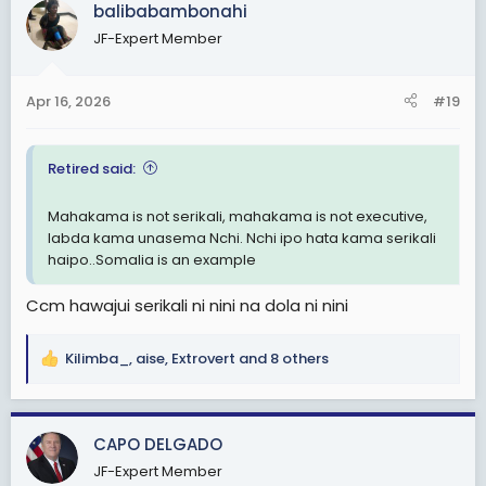
c
balibabambonahi
t
JF-Expert Member
i
o
n
Apr 16, 2026
#19
s
:
Retired said:
Mahakama is not serikali, mahakama is not executive,
labda kama unasema Nchi. Nchi ipo hata kama serikali
haipo..Somalia is an example
Ccm hawajui serikali ni nini na dola ni nini
Kilimba_
,
aise
,
Extrovert
and 8 others
R
e
a
c
CAPO DELGADO
t
JF-Expert Member
i