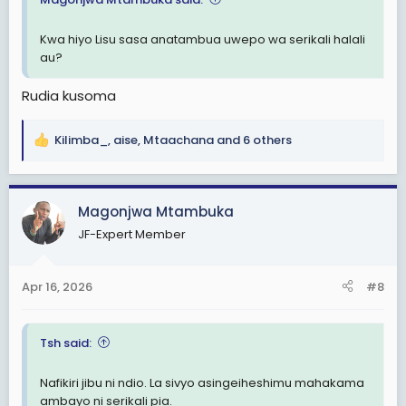
Kwa hiyo Lisu sasa anatambua uwepo wa serikali halali
au?
Rudia kusoma
Kilimba_
,
aise
,
Mtaachana
and 6 others
R
e
a
c
Magonjwa Mtambuka
t
JF-Expert Member
i
o
n
Apr 16, 2026
#8
s
:
Tsh said:
Nafikiri jibu ni ndio. La sivyo asingeiheshimu mahakama
ambayo ni serikali pia.