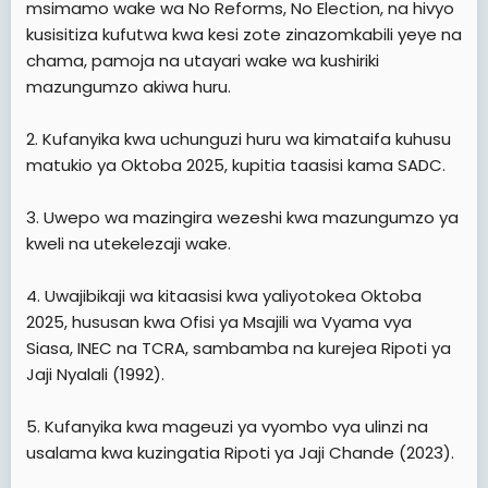
msimamo wake wa No Reforms, No Election, na hivyo
kusisitiza kufutwa kwa kesi zote zinazomkabili yeye na
chama, pamoja na utayari wake wa kushiriki
mazungumzo akiwa huru.
2. Kufanyika kwa uchunguzi huru wa kimataifa kuhusu
matukio ya Oktoba 2025, kupitia taasisi kama SADC.
3. Uwepo wa mazingira wezeshi kwa mazungumzo ya
kweli na utekelezaji wake.
4. Uwajibikaji wa kitaasisi kwa yaliyotokea Oktoba
2025, hususan kwa Ofisi ya Msajili wa Vyama vya
Siasa, INEC na TCRA, sambamba na kurejea Ripoti ya
Jaji Nyalali (1992).
5. Kufanyika kwa mageuzi ya vyombo vya ulinzi na
usalama kwa kuzingatia Ripoti ya Jaji Chande (2023).