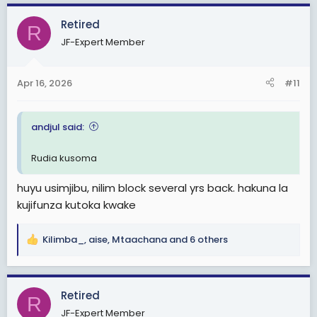
a
c
Retired
R
t
JF-Expert Member
i
o
n
Apr 16, 2026
#11
s
:
andjul said:
Rudia kusoma
huyu usimjibu, nilim block several yrs back. hakuna la
kujifunza kutoka kwake
Kilimba_
,
aise
,
Mtaachana
and 6 others
R
e
a
c
Retired
R
t
JF-Expert Member
i