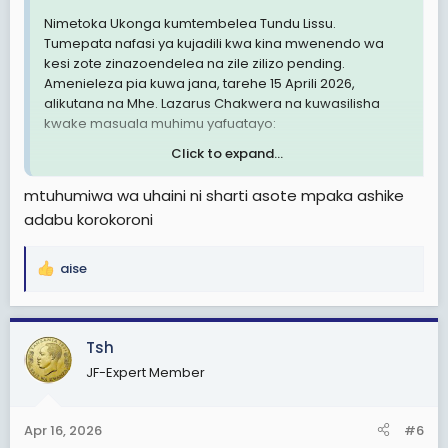
Nimetoka Ukonga kumtembelea Tundu Lissu.
Tumepata nafasi ya kujadili kwa kina mwenendo wa
kesi zote zinazoendelea na zile zilizo pending.
Amenieleza pia kuwa jana, tarehe 15 Aprili 2026,
alikutana na Mhe. Lazarus Chakwera na kuwasilisha
kwake masuala muhimu yafuatayo:
Click to expand...
Nimempatia pia uamuzi wa Mahakama ya Rufani
mtuhumiwa wa uhaini ni sharti asote mpaka ashike
uliotolewa jana kuhusu chama kuendelea kufanya kazi
adabu korokoroni
amesema “watu wajiandae, muhimu nijue mkutano
utafanyika wapi a day after Ukonga”
aise
R
e
a
c
Tsh
t
JF-Expert Member
i
o
n
Apr 16, 2026
#6
s