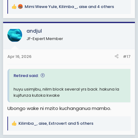
Mimi Wewe Yule
,
Kilimba_
,
aise
and 4 others
R
e
a
c
andjul
t
JF-Expert Member
i
o
n
Apr 16, 2026
#17
s
:
Retired said:
huyu usimjibu, nilim block several yrs back. hakuna la
kujifunza kutoka kwake
Ubongo wake ni mzito kuchanganua mambo.
Kilimba_
,
aise
,
Extrovert
and 5 others
R
e