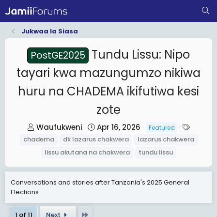
Jukwaa la Siasa
Tundu Lissu: Nipo
PostGE2025
tayari kwa mazungumzo nikiwa
huru na CHADEMA ikifutiwa kesi
zote
T
S
T
Waufukweni
Apr 16, 2026
Featured
h
t
a
chadema
dk lazarus chakwera
lazarus chakwera
r
a
g
lissu akutana na chakwera
tundu lissu
e
r
s
a
t
Conversations and stories after Tanzania's 2025 General
d
d
Elections
s
a
t
t
Last
1 of 11
Next