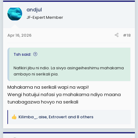
a
c
andjul
t
JF-Expert Member
i
o
n
Apr 16, 2026
#18
s
:
Tsh said:
Nafikiri jibu ni ndio. La sivyo asingeiheshimu mahakama
ambayo ni serikali pia.
Mahakama na serikali wapi na wapi!
Wengi hatuijui nafasi ya mahakama ndiyo maana
tunabagazwa hovyo na serikali
Kilimba_
,
aise
,
Extrovert
and 8 others
R
e
a