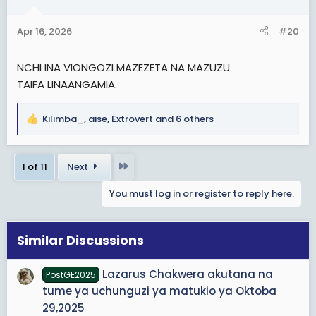
o
n
Apr 16, 2026
#20
s
:
NCHI INA VIONGOZI MAZEZETA NA MAZUZU.
TAIFA LINAANGAMIA.
Kilimba_
,
aise
,
Extrovert
and 6 others
R
e
a
Last
1 of 11
Next
c
t
You must log in or register to reply here.
i
o
n
s
Similar Discussions
:
Lazarus Chakwera akutana na
PostGE2025
tume ya uchunguzi ya matukio ya Oktoba
29,2025