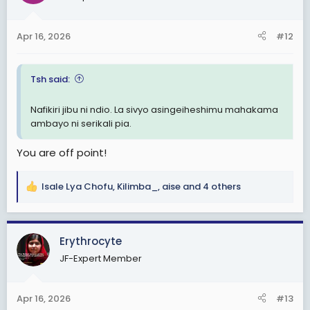
o
n
Apr 16, 2026
#12
s
:
Tsh said:
Nafikiri jibu ni ndio. La sivyo asingeiheshimu mahakama
ambayo ni serikali pia.
You are off point!
Isale Lya Chofu
,
Kilimba_
,
aise
and 4 others
R
e
a
c
Erythrocyte
t
JF-Expert Member
i
o
n
Apr 16, 2026
#13
s