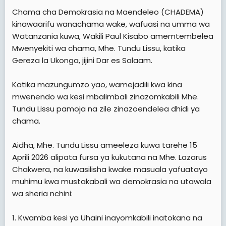
Chama cha Demokrasia na Maendeleo (CHADEMA)
kinawaarifu wanachama wake, wafuasi na umma wa
Watanzania kuwa, Wakili Paul Kisabo amemtembelea
Mwenyekiti wa chama, Mhe. Tundu Lissu, katika
Gereza la Ukonga, jijini Dar es Salaam.
Katika mazungumzo yao, wamejadili kwa kina
mwenendo wa kesi mbalimbali zinazomkabili Mhe.
Tundu Lissu pamoja na zile zinazoendelea dhidi ya
chama.
Aidha, Mhe. Tundu Lissu ameeleza kuwa tarehe 15
Aprili 2026 alipata fursa ya kukutana na Mhe. Lazarus
Chakwera, na kuwasilisha kwake masuala yafuatayo
muhimu kwa mustakabali wa demokrasia na utawala
wa sheria nchini:
1. Kwamba kesi ya Uhaini inayomkabili inatokana na