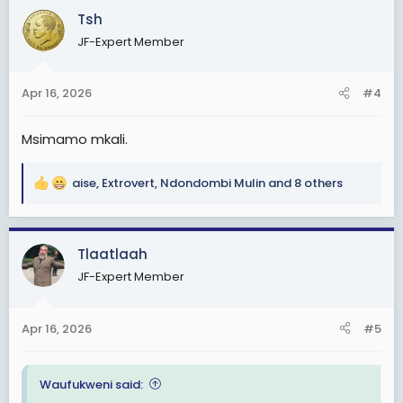
c
Tsh
t
JF-Expert Member
i
o
n
Apr 16, 2026
#4
s
:
Msimamo mkali.
aise
,
Extrovert
,
Ndondombi Mulin
and 8 others
R
e
a
c
Tlaatlaah
t
JF-Expert Member
i
o
n
Apr 16, 2026
#5
s
:
Waufukweni said: