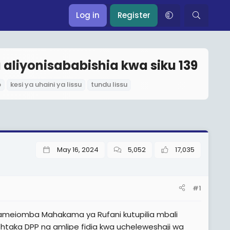
Log in
Register
u aliyonisababishia kwa siku 139
p
kesi ya uhaini ya lissu
tundu lissu
May 16, 2024
5,052
17,035
#1
ameiomba Mahakama ya Rufani kutupilia mbali
taka DPP na amlipe fidia kwa ucheleweshaji wa