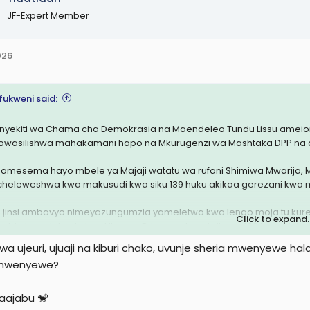
JF-Expert Member
026
ukweni said:
yekiti wa Chama cha Demokrasia na Maendeleo Tundu Lissu ameio
yowasilishwa mahakamani hapo na Mkurugenzi wa Mashtaka DPP na am
u amesema hayo mbele ya Majaji watatu wa rufani Shimiwa Mwarija
heleweshwa kwa makusudi kwa siku 139 huku akikaa gerezani kwa 
 jinsi ambavyo nimeyazungumzia yameletwa kwa lengo moja tu kurefu
Click to expand..
bi ataendelea kukaa Ukonga Prison na leo ni siku ya 139 tangu hii 
a na miezi mitatu lakini kwa sababu ya ucheleweshaji huu wa siku 139 
wa ujeuri, ujuaji na kiburi chako, uvunje sheria mwenyewe hala
alamika Lissu
mwenyewe?
ndelea kuieleza Mahakama ya Rufani kuwa kitendo hicho cha DPP k
kikisha mwenendo wa mahakama hautumiki vibaya ni maslahi ya umm
maajabu 🐒
ye kesi hiyo. "Maombi haya yana maslahi gani ya umma." alihoji Liss