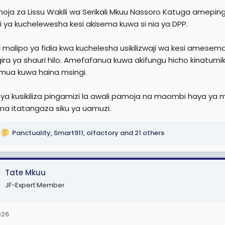
u hoja za Lissu Wakili wa Serikali Mkuu Nassoro Katuga ame
li ya kuchelewesha kesi akisema kuwa si nia ya DPP.
 malipo ya fidia kwa kuchelesha usikilizwaji wa kesi amesema 
ira ya shauri hilo. Amefafanua kuwa akifungu hicho kinatum
mua kuwa haina msingi.
ya kusikiliza pingamizi la awali pamoja na maombi haya ya ms
a itatangaza siku ya uamuzi.
Panctuality
,
Smart911
,
olfactory
and 21 others
Tate Mkuu
JF-Expert Member
026