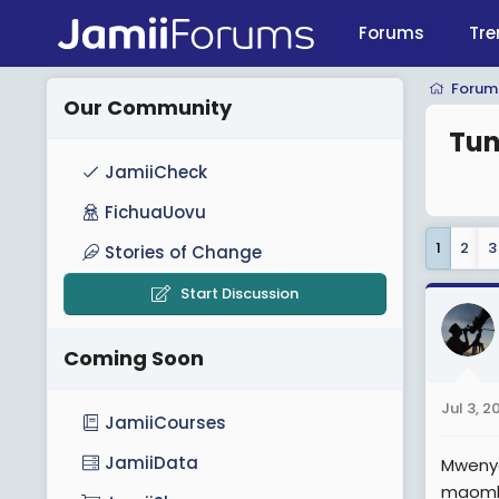
Forums
Tre
Forum
Our Community
Tun
JamiiCheck
FichuaUovu
1
2
3
Stories of Change
Start Discussion
Coming Soon
Jul 3, 2
JamiiCourses
JamiiData
Mwenye
maombi