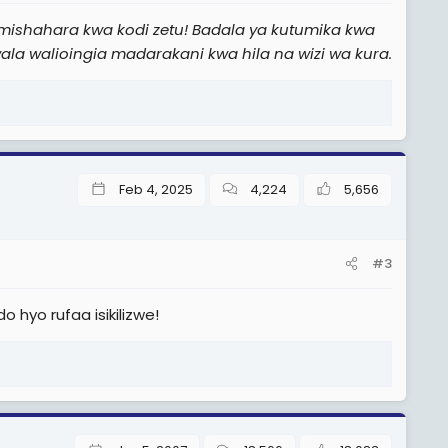
ishahara kwa kodi zetu! Badala ya kutumika kwa
walioingia madarakani kwa hila na wizi wa kura.
Feb 4, 2025
4,224
5,656
#3
hyo rufaa isikilizwe!