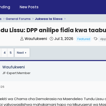
nding
New Posts
s
General Forums
Jukwaa la Siasa
du Lissu: DPP anilipe fidia kwa taab
T
S
T
Waufukweni
Jul 3, 2026
dp
Featured
h
t
a
r
a
g
4
5
Next
e
r
s
a
t
d
d
Waufukweni
s
a
JF-Expert Member
t
t
a
e
026
r
t
kiti wa Chama cha Demokrasia na Maendeleo Tundu Lissu 
e
 yaliyowasilishwa mahakamani hapo na Mkurugenzi wa Mash