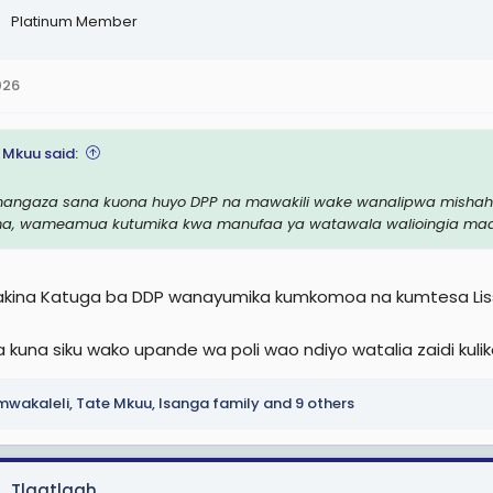
Platinum Member
026
 Mkuu said:
hangaza sana kuona huyo DPP na mawakili wake wanalipwa mishaha
, wameamua kutumika kwa manufaa ya watawala walioingia madara
kina Katuga ba DDP wanayumika kumkomoa na kumtesa Liss
a kuna siku wako upande wa poli wao ndiyo watalia zaidi kuliko
mwakaleli
,
Tate Mkuu
,
Isanga family
and 9 others
Tlaatlaah