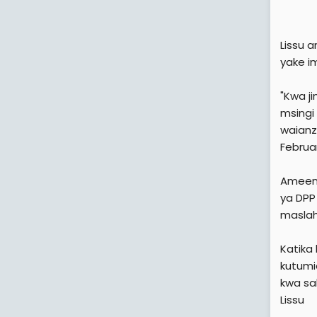
Lissu 
yake i
"Kwa j
msingi
waianz
Februar
Ameend
ya DPP
maslah
Katika
kutumi
kwa sa
Lissu