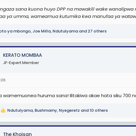
ngaza sana kuona huyo DPP na mawakili wake wanalipwa m
a ya umma, wameamua kutumika kwa manufaa ya watawala 
oto ya mbongo
,
Joe Milla
,
Ndutulyama
and 27 others
KERATO MOMBAA
JF-Expert Member
026
 wamemuonea huruma sana! Ilitakiwa akae hata siku 700 ndo 
Ndutulyama
,
Bushmamy
,
Nyegeretz
and 10 others
The Khoisan