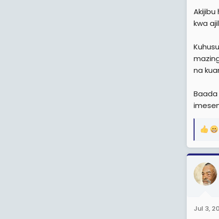
Akijib
kwa aji
Kuhusu
mazing
na kua
Baada 
imesem
R
e
a
c
t
i
o
n
Jul 3, 2
s