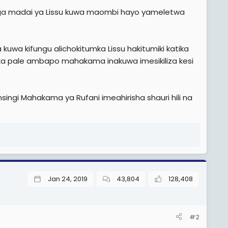
pinga madai ya Lissu kuwa maombi hayo yameletwa
kuwa kifungu alichokitumka Lissu hakitumiki katika
ika pale ambapo mahakama inakuwa imesikiliza kesi
ingi Mahakama ya Rufani imeahirisha shauri hili na
Jan 24, 2019
43,804
128,408
#2