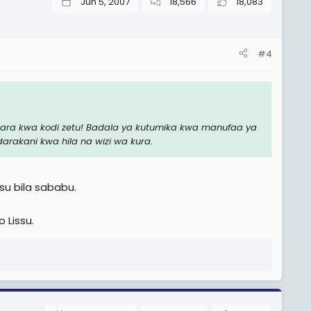
Jun 5, 2007
18,566
18,083
#4
ra kwa kodi zetu! Badala ya kutumika kwa manufaa ya
kani kwa hila na wizi wa kura.
u bila sababu.
 Lissu.