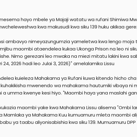
amesema hayo mbele ya Majaji watatu wa rufani Shimiwa Mw
mwcheleweshwa kwa makusudi kwa siku 139 huku akikaa ger
insi ambavyo nimeyazungumzia yameletwa kwa lengo moja tu 
 mjibu maombi ataendelea kukaa Ukonga Prison na leo ni siku
ishe. Nimo gerezani leo mwaka na miezi mitatu lakini kwa sa
i 24, 2026 hadi leo Julai 3, 2026)" amelalamika Lissu
elea kuieleza Mahakama ya Rufani kuwa kitendo hicho cha 
 kuhakikisha mwenendo wa mahakama hautumiki vibaya ni mas
i a umma kwenye kesi hiyo. "Maombi haya yana maslahi gani y
 kukazia maombi yake kwa Mahakama Lissu alisema "Ombi la
a Mamlaka ya Mahakama Kuu kumuamuru mleta maombi alipe
babu ya taabu aliyonisabishia kwa siku 139. Mumuamuru DPP