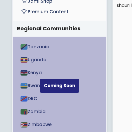
JamiiShop
shauri 
Premium Content
Regional Communities
Tanzania
Uganda
Kenya
Rwanda
Coming Soon
DRC
Zambia
Zimbabwe