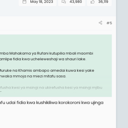
May 18, 2023
43,980
36,119
#5
mba Mahakama ya Rufani kutupilia mbali maombi
lipe fidia kwa ucheleweshaji wa shauri lake.
, Muruke na Khamis ambapo amedai kuwa kesi yake
mwaka mmoja na miezi mitafu sasa.
sha kwsi ya msingi na ukirefusha kesi ya msingi mjibu
.
mbinu ya kuchelewesha kesi waianzishe. Nimo gerezani leo
(kuanzia Februari 24, 2026 hadi leo Julai 3, 2026)"
fu udai fidia kwa kushikiliwa korokoroni kwa ujinga
inaendana kinyume na matakwa ya kikatiba juu ya DPP
a kuzingatiwa huku akihoji ni yapi maslahi a umma
u