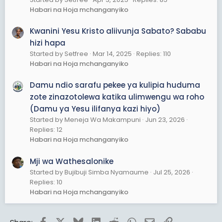
Habari na Hoja mchanganyiko
Kwanini Yesu Kristo aliivunja Sabato? Sababu
hizi hapa
Started by Setfree
Mar 14, 2025
Replies: 110
Habari na Hoja mchanganyiko
Damu ndio sarafu pekee ya kulipia huduma
zote zinazotolewa katika ulimwengu wa roho
(Damu ya Yesu ilifanya kazi hiyo)
Started by Meneja Wa Makampuni
Jun 23, 2026
Replies: 12
Habari na Hoja mchanganyiko
Mji wa Wathesalonike
Started by Bujibuji Simba Nyamaume
Jul 25, 2026
Replies: 10
Habari na Hoja mchanganyiko
Facebook
X
Bluesky
LinkedIn
Reddit
WhatsApp
Email
Link