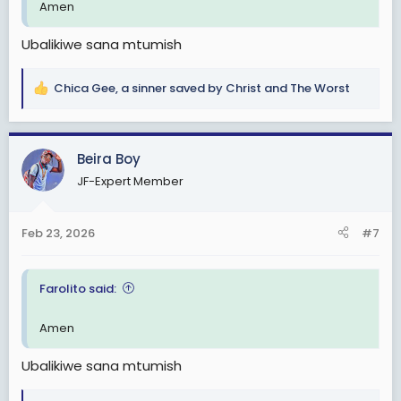
Amen
Ubalikiwe sana mtumish
Chica Gee
,
a sinner saved by Christ
and
The Worst
R
e
a
c
Beira Boy
t
JF-Expert Member
i
o
n
Feb 23, 2026
#7
s
:
Farolito said:
Amen
Ubalikiwe sana mtumish