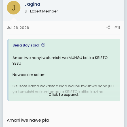
c
Jagina
J
t
JF-Expert Member
i
o
n
Jul 26, 2026
#11
s
:
Beira Boy said:
Aman iwe nanyi watumishi wa MUNGU katika KRISTO
YESU
Nawasalim salam
Sisi sote kama wakristo tunao wajibu mkubwa sana juu
ya kumuishi na kumtangaza KRISTO katika kazi na
Click to expand...
maisha na matendo yetu
KRISTO YESU ni mwana wa MUNGU aliye hai mathayo
16:15-16 Baba wa mbingun ndo katufunulia hayo
Amani iwe nawe pia.
Kanisa la leo limekumbwa na jamii ya wakristo wasio