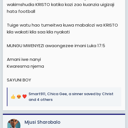
wakimshudia KRISTO katika kazi zao kuanzia uigizaji
hata football
Tuige watu hao tumeitwa kuwa mabalozi wa KRISTO
kila wakati kila saa kila nyakati
MUNGU MWENYEZI awaongezee imani Luka 17:5
Amani iwe nanyi
Kwaresma njema
SAYUNI BOY
Smart911
,
Chica Gee
,
a sinner saved by Christ
R
and 4 others
e
a
c
Mjusi Sharobalo
t
i