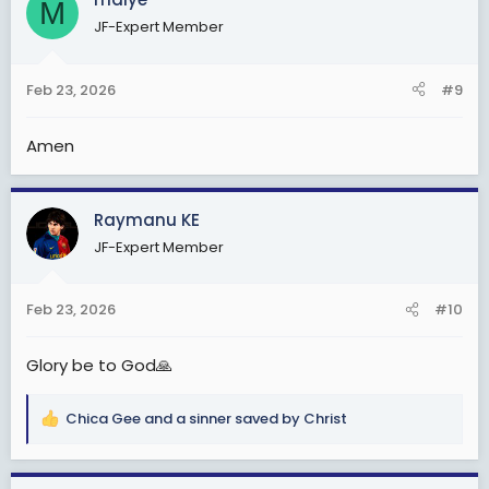
M
t
JF-Expert Member
i
o
n
Feb 23, 2026
#9
s
:
Amen
Raymanu KE
JF-Expert Member
Feb 23, 2026
#10
Glory be to God🙏
Chica Gee
and
a sinner saved by Christ
R
e
a