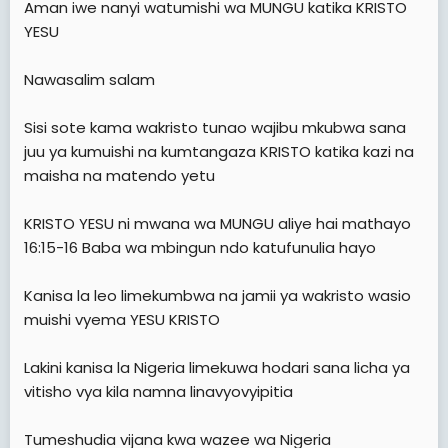
Aman iwe nanyi watumishi wa MUNGU katika KRISTO
t
YESU
e
r
Nawasalim salam
Sisi sote kama wakristo tunao wajibu mkubwa sana
juu ya kumuishi na kumtangaza KRISTO katika kazi na
maisha na matendo yetu
KRISTO YESU ni mwana wa MUNGU aliye hai mathayo
16:15-16 Baba wa mbingun ndo katufunulia hayo
Kanisa la leo limekumbwa na jamii ya wakristo wasio
muishi vyema YESU KRISTO
Lakini kanisa la Nigeria limekuwa hodari sana licha ya
vitisho vya kila namna linavyovyipitia
Tumeshudia vijana kwa wazee wa Nigeria