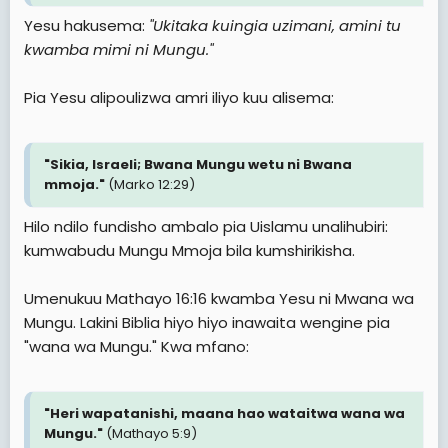
Yesu hakusema:
"Ukitaka kuingia uzimani, amini tu
kwamba mimi ni Mungu."
Pia Yesu alipoulizwa amri iliyo kuu alisema:
"Sikia, Israeli; Bwana Mungu wetu ni Bwana
mmoja."
(Marko 12:29)
Hilo ndilo fundisho ambalo pia Uislamu unalihubiri:
kumwabudu Mungu Mmoja bila kumshirikisha.
Umenukuu Mathayo 16:16 kwamba Yesu ni Mwana wa
Mungu. Lakini Biblia hiyo hiyo inawaita wengine pia
"wana wa Mungu." Kwa mfano:
"Heri wapatanishi, maana hao wataitwa wana wa
Mungu."
(Mathayo 5:9)