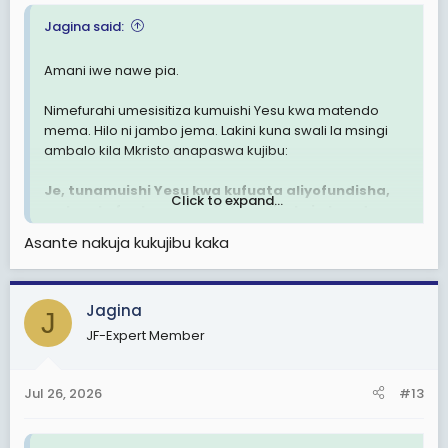
Jagina said:
Amani iwe nawe pia.
Nimefurahi umesisitiza kumuishi Yesu kwa matendo
mema. Hilo ni jambo jema. Lakini kuna swali la msingi
ambalo kila Mkristo anapaswa kujibu:
Je, tunamuishi Yesu kwa kufuata aliyofundisha,
Click to expand...
au kwa kufuata mafundisho yaliyokuja baada
yake?
Asante nakuja kukujibu kaka
Yesu alisema:
Jagina
J
Na pia alisema:
JF-Expert Member
Yesu hakusema:
"Ukitaka kuingia uzimani, amini tu
Jul 26, 2026
#13
kwamba mimi ni Mungu."