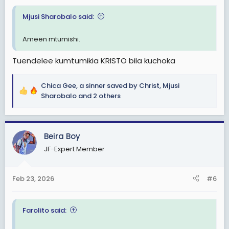
Mjusi Sharobalo said:
Ameen mtumishi.
Tuendelee kumtumikia KRISTO bila kuchoka
Chica Gee
,
a sinner saved by Christ
,
Mjusi
R
Sharobalo
and 2 others
e
a
c
Beira Boy
t
i
JF-Expert Member
o
n
s
Feb 23, 2026
#6
:
Farolito said: