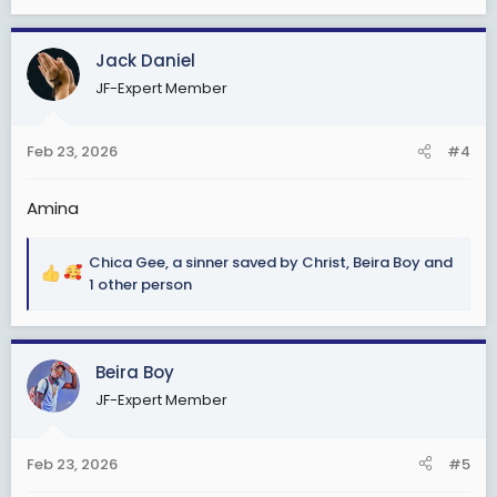
e
a
c
Jack Daniel
t
JF-Expert Member
i
o
n
Feb 23, 2026
#4
s
:
Amina
Chica Gee
,
a sinner saved by Christ
,
Beira Boy
and
R
1 other person
e
a
c
Beira Boy
t
i
JF-Expert Member
o
n
s
Feb 23, 2026
#5
: