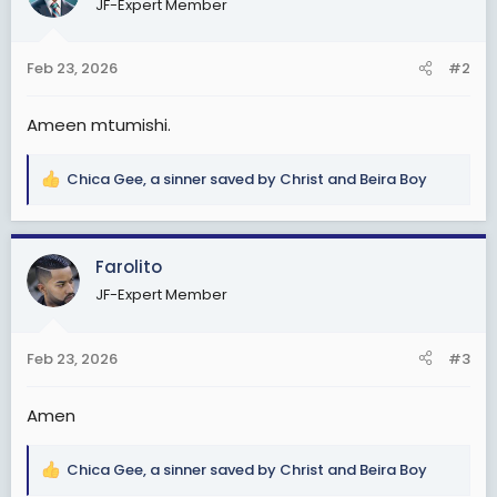
JF-Expert Member
o
n
s
Feb 23, 2026
#2
:
Ameen mtumishi.
Chica Gee
,
a sinner saved by Christ
and
Beira Boy
R
e
a
c
Farolito
t
JF-Expert Member
i
o
n
Feb 23, 2026
#3
s
:
Amen
Chica Gee
,
a sinner saved by Christ
and
Beira Boy
R