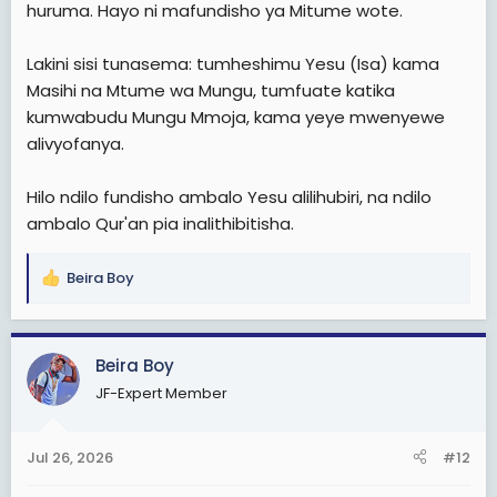
huruma. Hayo ni mafundisho ya Mitume wote.
Lakini sisi tunasema: tumheshimu Yesu (Isa) kama
Masihi na Mtume wa Mungu, tumfuate katika
kumwabudu Mungu Mmoja, kama yeye mwenyewe
alivyofanya.
Hilo ndilo fundisho ambalo Yesu alilihubiri, na ndilo
ambalo Qur'an pia inalithibitisha.
Beira Boy
R
e
a
c
Beira Boy
t
JF-Expert Member
i
o
n
Jul 26, 2026
#12
s
: