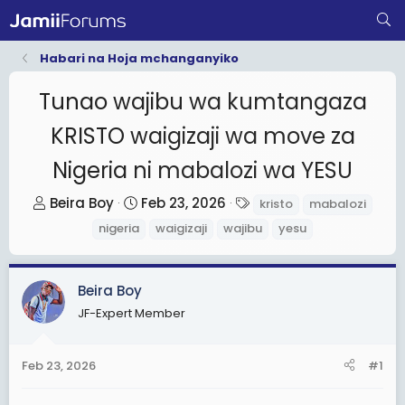
Habari na Hoja mchanganyiko
Tunao wajibu wa kumtangaza
KRISTO waigizaji wa move za
Nigeria ni mabalozi wa YESU
T
S
T
Beira Boy
Feb 23, 2026
kristo
mabalozi
h
t
a
nigeria
waigizaji
wajibu
yesu
r
a
g
e
r
s
a
t
Beira Boy
d
d
JF-Expert Member
s
a
t
t
Feb 23, 2026
#1
a
e
r