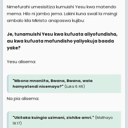
muishi vyema YESU KRISTO
Nimefurahi umesisitiza kumuishi Yesu kwa matendo
mema. Hilo ni jambo jema. Lakini kuna swali la msingi
Lakini kanisa la Nigeria limekuwa hodari sana licha ya
ambalo kila Mkristo anapaswa kujibu:
vitisho vya kila namna linavyovyipitia
Tumeshudia vijana kwa wazee wa Nigeria wakimshudia
Je, tunamuishi Yesu kwa kufuata aliyofundisha,
KRISTO katika kazi zao kuanzia uigizaji hata football
au kwa kufuata mafundisho yaliyokuja baada
yake?
Tuige watu hao tumeitwa kuwa mabalozi wa KRISTO kila
wakati kila saa kila nyakati
Yesu alisema:
MUNGU MWENYEZI awaongezee imani Luka 17:5
Amani iwe nanyi
"Mbona mnaniita, Bwana, Bwana, wala
Kwaresma njema
hamyatendi nisemayo?"
(Luka 6:46)
SAYUNI BOY
Na pia alisema:
"Ukitaka kuingia uzimani, zishike amri."
(Mathayo
19:17)