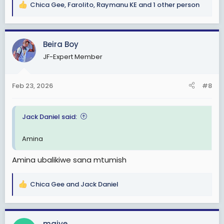
Chica Gee
,
Farolito
,
Raymanu KE
and 1 other person
R
e
a
c
Beira Boy
t
JF-Expert Member
i
o
n
Feb 23, 2026
#8
s
:
Jack Daniel said:
Amina
Amina ubalikiwe sana mtumish
Chica Gee
and
Jack Daniel
R
e
a
c
maiye