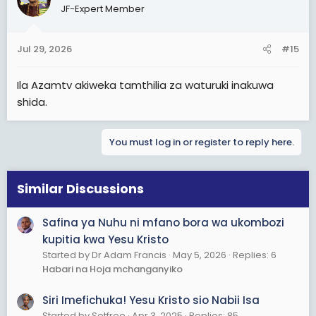
JF-Expert Member
Kuhusu kuwa balozi wa Kristo, hakuna Mwislamu
anayepinga kuishi kwa upendo, uadilifu, kusamehe na
huruma. Hayo ni mafundisho ya Mitume wote.
Jul 29, 2026
#15
Lakini sisi tunasema: tumheshimu Yesu (Isa) kama
Masihi na Mtume wa Mungu, tumfuate katika
Ila Azamtv akiweka tamthilia za waturuki inakuwa
kumwabudu Mungu Mmoja, kama yeye mwenyewe
shida.
alivyofanya.
Hilo ndilo fundisho ambalo Yesu alilihubiri, na ndilo
You must log in or register to reply here.
ambalo Qur'an pia inalithibitisha.
Similar Discussions
Safina ya Nuhu ni mfano bora wa ukombozi
kupitia kwa Yesu Kristo
Started by Dr Adam Francis
May 5, 2026
Replies: 6
Habari na Hoja mchanganyiko
Siri Imefichuka! Yesu Kristo sio Nabii Isa
Started by Setfree
Apr 3, 2025
Replies: 85