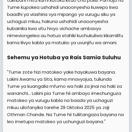
takribani mita kumi kutoka kituo cha polisi. Pamoja na
Tume kupokea ushahidi unaoonyesha kuwepo kwa
baadhi ya viashiria vya mipango ya vurugu siku ya
uchaguzi mkuu, hakuna ushahidi unaoonyesha
kubainika kwa vitu hivyo vichache ambavyo
nimeviongelea au hatua stahiki kuchukuliwa kikamilifu
kama ilivyo kabla ya matukio ya uvunjifu wa amani.
Sehemu ya Hotuba ya Rais Samia Suluhu
"Tume zote hizi matokeo yake hayakuwa bayana.
Lakini Awamu ya Sita, kama mnavyojua, tuliunda
Tume ya kuangalia mfumo wa haki za jinai na haki za
wananchi... Lakini pia Tume hii ambayo imechunguza
matokeo ya vurugu kabla na baada ya uchaguzi
mkuu uliofanyika tarehe 29 Oktoba 2025 ya Jaji
Othman Chande. Na Tume hii tuliitangaza bayana na
leo imetupa matokeo ya uchunguzi bayana."