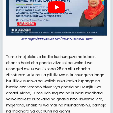
View: https://www.youtube.com/watch?v=nw8RvU_O9nY
Tume imejielekeza katika kuchunguza na kubaini
chanzo halisi cha ghasia zilizotokea wakati wa
uchaguzi mkuu wa Oktoba 25 na siku chache
zilizofuata. Jukumu la pili lilikuwa ni kuchunguza lengo
kuu lililokusudiwa na waliohusika katika kupanga na
kutekeleza vitendo hivyo vya ghasia na uvunjifu wa
amani. Aidha, Tume ilichunguza na kubaini madhara
yaliyojitokeza kutokana na ghasia hizo, ikiwemo vifo,
majeraha, uharibifu wa mali na miundombinu, pamoja
na madhara ya kiuchumi na kijamii.