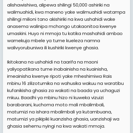
alishawishiwa, alipewa shilingi 50,000 ashiriki na
walimuahidi, kwa maneno yake walimuahidi watampa
shilingi milioni tano akishiriki na kwa ushahidi wake
anasema walinipa mchongo utakaonitoa kwenye
umaskini. Huyo ni mmoja tu katika mashahidi ambao
wamekuja mbele ya tume kueleza namna
walivyorubuniwa ili kushiriki kwenye ghasia.
Ikitokana na ushahidi na taarifa na maoni
yaliyopatikana tume inabainisha na kuainisha,
imeainisha kwenye ripoti yake mheshimiwa Rais
mbinu 16 zilizotumika na wahusika wakuu na waratibu
kufanikisha ghasia za wakati na baada ya uchaguzi
mkuu. Baadhi ya mbinu hizo ni kuweka vizuizi
barabarani, kuchoma moto mali mbalimbali,
matumizi na ishara mbalimbali ya kutambuana,
matumizi ya pikipiki kuanzisha ghasia, uanzishaji wa
ghasia sehemu nyingi na kwa wakati mmoja.