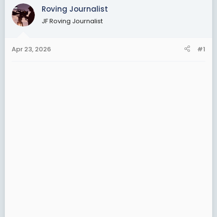
t
Roving Journalist
e
JF Roving Journalist
r
Apr 23, 2026
#1