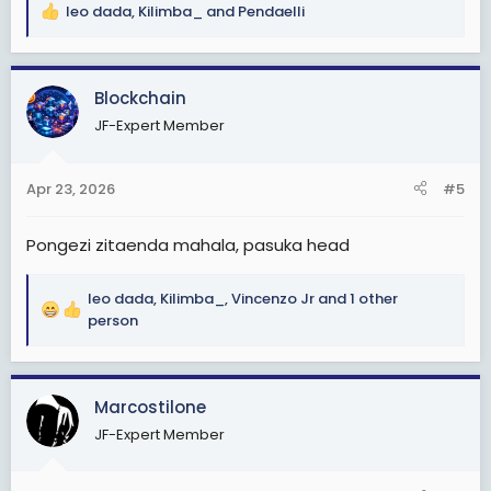
leo dada
,
Kilimba_
and
Pendaelli
R
e
a
c
Blockchain
t
JF-Expert Member
i
o
n
Apr 23, 2026
#5
s
:
Pongezi zitaenda mahala, pasuka head
leo dada
,
Kilimba_
,
Vincenzo Jr
and 1 other
R
person
e
a
c
Marcostilone
t
i
JF-Expert Member
o
n