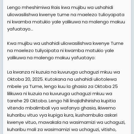
Lengo mheshimiwa Rais kwa mujibu wa ushahidi
uliowasilishwa kwenye tume na maelezo tulioyapata
ni kwamba matukio yale yalikuwa na malengo makuu
yafuatayo...
Kwa mujibu wa ushahidi uliowasilishwa kwenye Tume
na maelezo tuliyoipata ni kwamba matukio yale
yalikuwa na malengo makuu yafuatayo:
La kwanza ni kuzuia na kuvuruga uchaguzi mkuu wa
Oktoba 20, 2025. Kutokana na ushahidi uliotolewa
mbele ya Tume, lengo kuu la ghasia za Oktoba 25
lilikuwa ni kuzuia na kuvuruga uchaguzi mkuu wa
tarehe 29 Oktoba. Lengo hili linajidhihirisha kupitia
vitendo mbalimbali vya wafanya ghasia, ikiwemo
kuharibu vituo vya kupiga kura, kushambulia askari
kwenye vituo, mawakala na wasimamizi wa uchaguzi,
kuharibu mali za wasimamizi wa uchaguzi, vitisho,