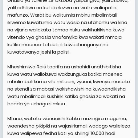
Ghasia ya tarehe 29 Oktoba yalipangwa, yaliratibiwa,
yalifadhiliwa na kutekelezwa na watu waliopata
mafunzo. Waratibu walitumia mbinu mbalimbali
ikiwemo kuwatumia watu wasio na ufahamu wa kina
na vijana waliokata tamaa huku wakihakikisha kuwa
vitendo vya ghasia vinafanyika kwa wakati mmoja
kufika maeneo tofauti ili kuwachanganya na
kuwatawanya jeshi la polisi.
Mheshimiwa Rais taarifa na ushahidi unathibitisha
kuwa watu waliokuwa wakizunguka katika maeneo
mbalimbali kama vile mitaani, vyuoni, kwenye masoko
na stendi za mabasi wakishawishi na kuwaandikisha
watu mbalimbali kushiriki katika ghasia za wakati na
baada ya uchaguzi mkuu.
Mfano, watoto wanaoishi katika mazingira magumu,
waendesha pikipiki na wajasiriamali wadogo walieleza
kuwa walipewa fedha kati ya shilingi 10,000 hadi