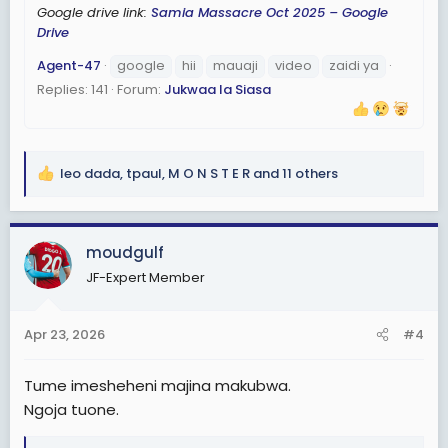
Google drive link:
Samia Massacre Oct 2025 – Google
Drive
Agent-47
google
hii
mauaji
video
zaidi ya
Replies: 141
Forum:
Jukwaa la Siasa
leo dada
,
tpaul
,
M O N S T E R
and 11 others
R
e
a
c
moudgulf
t
JF-Expert Member
i
o
n
Apr 23, 2026
#4
s
:
Tume imesheheni majina makubwa.
Ngoja tuone.