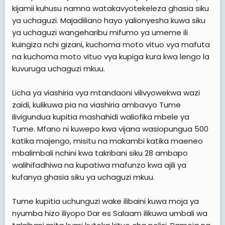
kijamii kuhusu namna watakavyotekeleza ghasia siku
ya uchaguzi. Majadiliano hayo yalionyesha kuwa siku
ya uchaguzi wangeharibu mifumo ya umeme ili
kuingiza nchi gizani, kuchoma moto vituo vya mafuta
na kuchoma moto vituo vya kupiga kura kwa lengo la
kuvuruga uchaguzi mkuu.
Licha ya viashiria vya mtandaoni vilivyowekwa wazi
zaidi, kulikuwa pia na viashiria ambavyo Tume
ilivigundua kupitia mashahidi waliofika mbele ya
Tume. Mfano ni kuwepo kwa vijana wasiopungua 500
katika majengo, misitu na makambi katika maeneo
mbalimbali nchini kwa takribani siku 28 ambapo
walihifadhiwa na kupatiwa mafunzo kwa ajili ya
kufanya ghasia siku ya uchaguzi mkuu.
Tume kupitia uchunguzi wake ilibaini kuwa moja ya
nyumba hizo iliyopo Dar es Salaam ilikuwa umbali wa