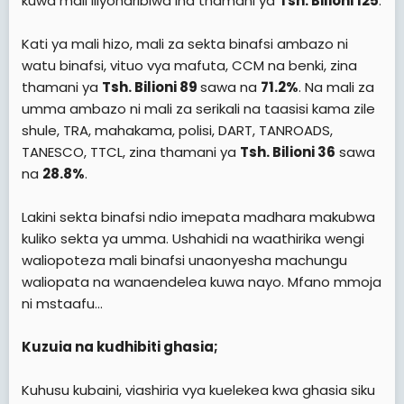
kuwa mali iliyoharibiwa ina thamani ya
Tsh. Bilioni 125
.
Kati ya mali hizo, mali za sekta binafsi ambazo ni
watu binafsi, vituo vya mafuta, CCM na benki, zina
thamani ya
Tsh. Bilioni 89
sawa na
71.2%
. Na mali za
umma ambazo ni mali za serikali na taasisi kama zile
shule, TRA, mahakama, polisi, DART, TANROADS,
TANESCO, TTCL, zina thamani ya
Tsh. Bilioni 36
sawa
na
28.8%
.
Lakini sekta binafsi ndio imepata madhara makubwa
kuliko sekta ya umma. Ushahidi na waathirika wengi
waliopoteza mali binafsi unaonyesha machungu
waliopata na wanaendelea kuwa nayo. Mfano mmoja
ni mstaafu...
Kuzuia na kudhibiti ghasia;
Kuhusu kubaini, viashiria vya kuelekea kwa ghasia siku