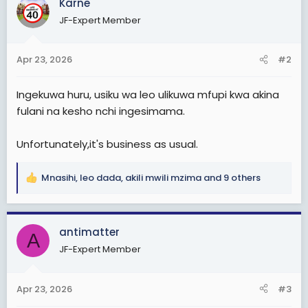
Karne
t
JF-Expert Member
i
o
n
Apr 23, 2026
#2
s
:
Ingekuwa huru, usiku wa leo ulikuwa mfupi kwa akina
fulani na kesho nchi ingesimama.
Unfortunately,it's business as usual.
Mnasihi
,
leo dada
,
akili mwili mzima
and 9 others
R
e
a
c
antimatter
A
t
JF-Expert Member
i
o
n
Apr 23, 2026
#3
s
: