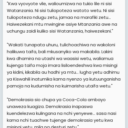
"Kwa vyovyote vile, walioumizwa na tukio lile ni sisi
Watanzania. Ni sisi tuliopoteza watoto wetu. Ni sisi
tuliopoteza ndugu zetu, jamaa na marafiki zetu...
Haiwezekani mtu mwingine asiye Mtanzania awe na
uchungu zaidi kuliko sisi Watanzania, haiwezekani."
"Wakati tunapata uhuru, tulichoachiwa na wakoloni
halikuwa taifa, bali mkusanyiko wa makabila. Lakini
kwa dhamira na utashi wa waasisi wetu, waliamua
kujenga taifa moja imara lisiloendeshwa kwa misingi
ya kidini, kikabila au hadhi ya mtu... lugha yetu adhimu
ya Kiswahili inatumika kama nyenzo ya kutuunganisha
pamoja na kudumisha na kuimarisha utaifa wetu."
"Demokrasia sio chupa ya Coca-Cola ambayo
unaweza kuagiza. Demokrasia inapaswa
kuendelezwa kulingana na nchi yenyewe... sasa nasi
kama nchi tuachwe tujenge demokrasia yetu kwa
misingi yetu, mila na desturi zetu."