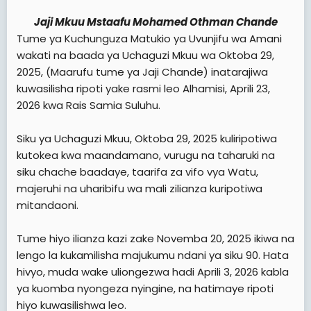
Jaji Mkuu Mstaafu Mohamed Othman Chande
Tume ya Kuchunguza Matukio ya Uvunjifu wa Amani
wakati na baada ya Uchaguzi Mkuu wa Oktoba 29,
2025, (Maarufu tume ya Jaji Chande) inatarajiwa
kuwasilisha ripoti yake rasmi leo Alhamisi, Aprili 23,
2026 kwa Rais Samia Suluhu.
Siku ya Uchaguzi Mkuu, Oktoba 29, 2025 kuliripotiwa
kutokea kwa maandamano, vurugu na taharuki na
siku chache baadaye, taarifa za vifo vya Watu,
majeruhi na uharibifu wa mali zilianza kuripotiwa
mitandaoni.
Tume hiyo ilianza kazi zake Novemba 20, 2025 ikiwa na
lengo la kukamilisha majukumu ndani ya siku 90. Hata
hivyo, muda wake uliongezwa hadi Aprili 3, 2026 kabla
ya kuomba nyongeza nyingine, na hatimaye ripoti
hiyo kuwasilishwa leo.