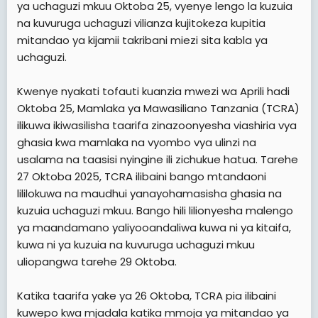
ya uchaguzi mkuu Oktoba 25, vyenye lengo la kuzuia
na kuvuruga uchaguzi vilianza kujitokeza kupitia
mitandao ya kijamii takribani miezi sita kabla ya
uchaguzi.
Kwenye nyakati tofauti kuanzia mwezi wa Aprili hadi
Oktoba 25, Mamlaka ya Mawasiliano Tanzania (TCRA)
ilikuwa ikiwasilisha taarifa zinazoonyesha viashiria vya
ghasia kwa mamlaka na vyombo vya ulinzi na
usalama na taasisi nyingine ili zichukue hatua. Tarehe
27 Oktoba 2025, TCRA ilibaini bango mtandaoni
lililokuwa na maudhui yanayohamasisha ghasia na
kuzuia uchaguzi mkuu. Bango hili lilionyesha malengo
ya maandamano yaliyooandaliwa kuwa ni ya kitaifa,
kuwa ni ya kuzuia na kuvuruga uchaguzi mkuu
uliopangwa tarehe 29 Oktoba.
Katika taarifa yake ya 26 Oktoba, TCRA pia ilibaini
kuwepo kwa mjadala katika mmoja ya mitandao ya