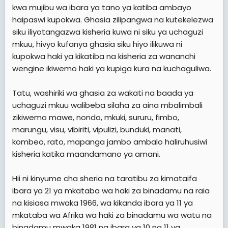
kwa mujibu wa ibara ya tano ya katiba ambayo
haipaswi kupokwa. Ghasia zilipangwa na kutekelezwa
siku iliyotangazwa kisheria kuwa ni siku ya uchaguzi
mkuu, hivyo kufanya ghasia siku hiyo ilikuwa ni
kupokwa haki ya kikatiba na kisheria za wananchi
wengine ikiwemo haki ya kupiga kura na kuchaguliwa.
Tatu, washiriki wa ghasia za wakati na baada ya
uchaguzi mkuu walibeba silaha za aina mbalimbali
zikiwemo mawe, nondo, mkuki, sururu, fimbo,
marungu, visu, vibiriti, vipulizi, bunduki, manati,
kombeo, rato, mapanga jambo ambalo haliruhusiwi
kisheria katika maandamano ya amani.
Hii ni kinyume cha sheria na taratibu za kimataifa
ibara ya 21 ya mkataba wa haki za binadamu na raia
na kisiasa mwaka 1966, wa kikanda ibara ya 11 ya
mkataba wa Afrika wa haki za binadamu wa watu na
binadamu mwaka 1981 na ibara ya 10 na 11 ya