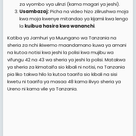
za vyombo vya ulinzi (kama magari ya jeshi).
Usambazaj:
Picha na video hizo zilirushwa moja
kwa moja kwenye mitandao ya kijamii kwa lengo
la
kuibua hasira kwa wananchi
.
Katiba ya Jamhuri ya Muungano wa Tanzania na
sheria za nchi ikiwemo maandamano kuwa ya amani
na kutoa notisi kwa jeshi la polisi kwa mujibu wa
vifungu 42 na 43 wa sheria ya jeshi la polisi. Matakwa
ya sheria za kimataifa sio kibali ni notisi, na Tanzania
pia liko takwa hilo la kutoa taarifa sio kibali na sisi
kwetu ni taarifa ya masaa 48 kama ilivyo sheria ya
Ureno ni kama vile ya Tanzania.