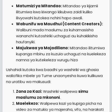
Matumizi ya Mitandao:
Mitandao ya kijamii
ilitumiwa kwa kiwango kikubwa zaidi kuliko
ilivyowahi kutokea nchini hapo awali.
Wabunifu wa Maudhui (Content Creators):
Walibuni mada maalumu za kuhamasisha
wananchi kutoshiriki uchaguzi au kuhakikisha
haufanyiki.
Majukwaa ya Majadiliano:
Mitandao ilitumiwa
kupanga mbinu za kuzuia uchaguzi na kuelekeza
namna ya kutekeleza vurugu hizo
Ushahidi kutoka kwa baadhi ya washiriki wa ghasia
waliofika mbele ya Tume unaonyesha kuwa kulikuwa
na uratibu wa makusudi:
Zana za Kazi:
Washiriki walipewa
simu
maalumu za mkononi
.
Maelekezo:
Walipewa kazi ya kupiga picha na
video za matukio ya majeraha, vifo, na harakati