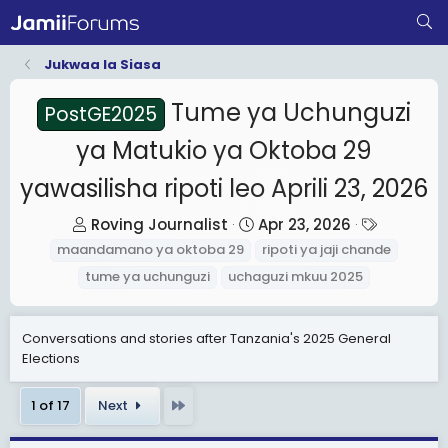
Jukwaa la Siasa
Tume ya Uchunguzi
PostGE2025
ya Matukio ya Oktoba 29
yawasilisha ripoti leo Aprili 23, 2026
T
S
T
Roving Journalist
Apr 23, 2026
h
t
a
maandamano ya oktoba 29
ripoti ya jaji chande
r
a
g
tume ya uchunguzi
uchaguzi mkuu 2025
e
r
s
a
t
Conversations and stories after Tanzania's 2025 General
d
d
Elections
s
a
t
t
Last
1 of 17
Next
a
e
r