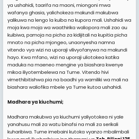
ya ushahidi, taarifa na maoni, miongoni mwa
wafanya ghasia, yalichokeza makundi makubwa
yalikuwa na lengo la kuiba na kupora mali. Ushahidi wa
moja kwa moja wa waathirika waliopora mali zao au
kuibiwa, pamoja na picha za kidijitali na kupitia picha
mnato na picha mjongeo, unaonyesha namna
vitendo vya wizi na uporaji vilivyofanywa na makundi
hayo. Kwa mfano, wizi na uporaji uliotokea katika
maduka na maeneo mengine ya biashara kwenye
mikoa iliyotembelewa na Tume. Vitendo hivi
vimethibitishwa pia na baadhi ya wamiliki wa mali na
biashara waliofika mbele ya Tume kutoa ushahidi.
Madhara ya kiuchumi;
Madhara makubwa ya kiuchumi yaliyotokea ni yale
yanahusu mali za watu binafsi na mali za serikali
kuharibiwa. Tume imebaini kutoka vyanzo mbalimbali