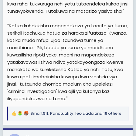
kwa raha, tukivuruga nchi yetu tutaendelea kukaa jinsi
tunavyokwenda. Tutakuwa na matatizo yasiyoisha."
"Katika kuhakikisha mapendekezo ya taarifa ya tume,
serikali itachukua hatua za haraka zifuatazo: Kwanza,
katika muda mfupi ujao itaundwa tume ya
maridhiano... Pili, baada ya tume ya maridhiano
kuwasilisha ripoti yake, maoni na mapendekezo
yatakayowasilishwa ndiyo yatakayoongoza kwenye
mchakato wa kurekebisha Katiba ya nchi. Tatu, kwa
kuwa ripoti imebainisha kuwepo kwa viashiria vya
jinai... tutaunda chombo maalum cha upelelezi
'criminal investigation' kwa ajili ya kufanya kazi
iliyopendekezwa na tume."
Smart911
,
Panctuality
,
leo dada
and 16 others
R
e
a
c