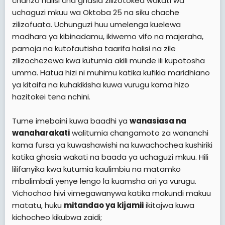
chanzo halisi cha ghasia zilizotokea wakati wa
uchaguzi mkuu wa Oktoba 25 na siku chache
zilizofuata. Uchunguzi huu umelenga kuelewa
madhara ya kibinadamu, ikiwemo vifo na majeraha,
pamoja na kutofautisha taarifa halisi na zile
zilizochezewa kwa kutumia akili munde ili kupotosha
umma. Hatua hizi ni muhimu katika kufikia maridhiano
ya kitaifa na kuhakikisha kuwa vurugu kama hizo
hazitokei tena nchini.
Tume imebaini kuwa baadhi ya
wanasiasa na
wanaharakati
walitumia changamoto za wananchi
kama fursa ya kuwashawishi na kuwachochea kushiriki
katika ghasia wakati na baada ya uchaguzi mkuu. Hili
lilifanyika kwa kutumia kaulimbiu na matamko
mbalimbali yenye lengo la kuamsha ari ya vurugu.
Vichochoo hivi vimegawanywa katika makundi makuu
matatu, huku
mitandao ya kijamii
ikitajwa kuwa
kichocheo kikubwa zaidi;