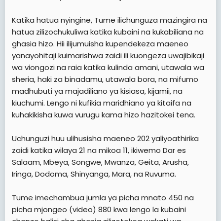
Katika hatua nyingine, Tume ilichunguza mazingira na
hatua zilizochukuliwa katika kubaini na kukabiliana na
ghasia hizo. Hii ilijumuisha kupendekeza maeneo
yanayohitaji kuimarishwa zaidi ili kuongeza uwajibikaji
wa viongozi na raia katika kulinda amani, utawala wa
sheria, haki za binadamu, utawala bora, na mifumo
madhubuti ya majadiliano ya kisiasa, kijamii, na
kiuchumi. Lengo ni kufikia maridhiano ya kitaifa na
kuhakikisha kuwa vurugu kama hizo hazitokei tena.
Uchunguzi huu ulihusisha maeneo 202 yaliyoathirika
zaidi katika wilaya 21 na mikoa 11, ikiwemo Dar es
Salaam, Mbeya, Songwe, Mwanza, Geita, Arusha,
Iringa, Dodoma, Shinyanga, Mara, na Ruvuma.
Tume imechambua jumla ya picha mnato 450 na
picha mjongeo (video) 880 kwa lengo la kubaini