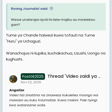
Roving Journalist said:
Wewe unatarajia ripoti hii ilete majibu au mwelekeo
gani?
Tume ya Chande haiwezi kuwa tofauti na Tume
"Huru" ya Uchaguzi.
Wanachojua ni kupika, kuchakachua, Uzushi, Uongo na
kughushi..
Thread 'Video zaidi ya 300 za mauaji yaliyofanywa wakati wa uchaguzi zimewekwa kwenye google drive: Pitia link hii'
PostGE2025
Nov 22, 2025
Angalizo
:
Video hizi zinatisha na zinaweza kukuletea msongo wa
mawazo au kuku traumatize. Kuwa makini. Pole nyingi
kwa watanzania wote.