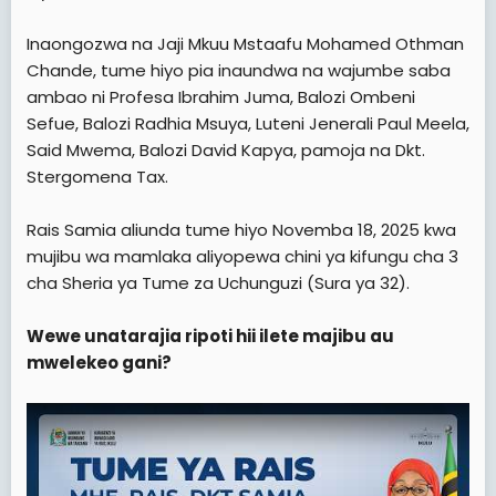
Inaongozwa na Jaji Mkuu Mstaafu Mohamed Othman
Chande, tume hiyo pia inaundwa na wajumbe saba
ambao ni Profesa Ibrahim Juma, Balozi Ombeni
Sefue, Balozi Radhia Msuya, Luteni Jenerali Paul Meela,
Said Mwema, Balozi David Kapya, pamoja na Dkt.
Stergomena Tax.
Rais Samia aliunda tume hiyo Novemba 18, 2025 kwa
mujibu wa mamlaka aliyopewa chini ya kifungu cha 3
cha Sheria ya Tume za Uchunguzi (Sura ya 32).
Wewe unatarajia ripoti hii ilete majibu au
mwelekeo gani?