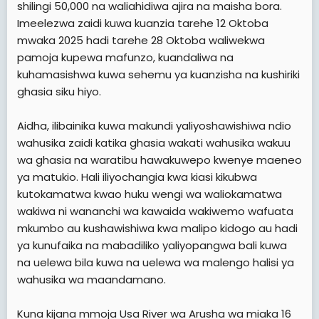
shilingi 50,000 na waliahidiwa ajira na maisha bora.
Imeelezwa zaidi kuwa kuanzia tarehe 12 Oktoba
mwaka 2025 hadi tarehe 28 Oktoba waliwekwa
pamoja kupewa mafunzo, kuandaliwa na
kuhamasishwa kuwa sehemu ya kuanzisha na kushiriki
ghasia siku hiyo.
Aidha, ilibainika kuwa makundi yaliyoshawishiwa ndio
wahusika zaidi katika ghasia wakati wahusika wakuu
wa ghasia na waratibu hawakuwepo kwenye maeneo
ya matukio. Hali iliyochangia kwa kiasi kikubwa
kutokamatwa kwao huku wengi wa waliokamatwa
wakiwa ni wananchi wa kawaida wakiwemo wafuata
mkumbo au kushawishiwa kwa malipo kidogo au hadi
ya kunufaika na mabadiliko yaliyopangwa bali kuwa
na uelewa bila kuwa na uelewa wa malengo halisi ya
wahusika wa maandamano.
Kuna kijana mmoja Usa River wa Arusha wa miaka 16