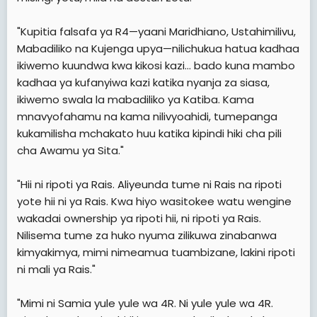
"Kupitia falsafa ya R4—yaani Maridhiano, Ustahimilivu,
Mabadiliko na Kujenga upya—nilichukua hatua kadhaa
ikiwemo kuundwa kwa kikosi kazi... bado kuna mambo
kadhaa ya kufanyiwa kazi katika nyanja za siasa,
ikiwemo swala la mabadiliko ya Katiba. Kama
mnavyofahamu na kama nilivyoahidi, tumepanga
kukamilisha mchakato huu katika kipindi hiki cha pili
cha Awamu ya Sita."
"Hii ni ripoti ya Rais. Aliyeunda tume ni Rais na ripoti
yote hii ni ya Rais. Kwa hiyo wasitokee watu wengine
wakadai ownership ya ripoti hii, ni ripoti ya Rais.
Nilisema tume za huko nyuma zilikuwa zinabanwa
kimyakimya, mimi nimeamua tuambizane, lakini ripoti
ni mali ya Rais."
"Mimi ni Samia yule yule wa 4R. Ni yule yule wa 4R.