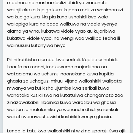
madhara na mashambulizi dhidi ya wananchi
waliojitokeza kupiga kura, kupora mali za wasimamizi
wa kupiga kura. Na pia kuna ushahidi kwa wale
waliopiga kura na bado walikuwa na vidole vyenye
alama ya wino, kukatwa vidole vyao au kujaribiwa
kukatwa vidole vyao, na wengi wao walilipa fedha ili
wajinusuru kufanyiwa hivyo.
Pili ni kufikisha ujumbe kwa serikali. Kupitia ushahidi,
taarifa na maoni, imekuwemo majadiliano na
wataalamu wa uchumi, inaonekana kuwa kupitia
ghasia za uchaguzi mkuu, vijana walioshiriki walipata
mwanya wa kufikisha ujumbe kwa serikali kuwa
wanataka kusikilizwa na kutatuliwa changamoto zao
zinazowakabili. Ilibainika kuwa waratibu wa ghasia
walitumia malalamiko ya wananchi dhidi ya serikali
wakati wanawashawishi kushiriki kwenye ghasia.
Lengo la tatu kwa walioshiriki ni wizi na uporaji. Kwa ajili