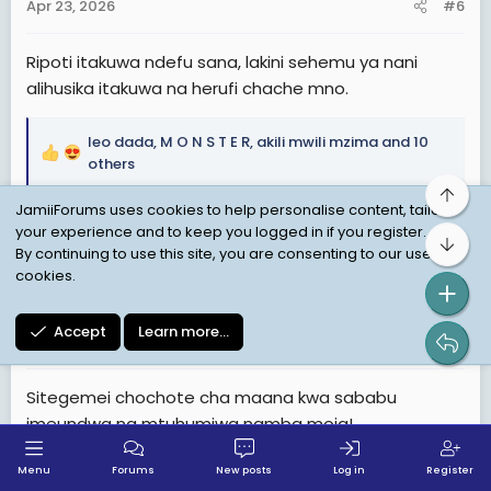
s
Apr 23, 2026
#6
:
Ripoti itakuwa ndefu sana, lakini sehemu ya nani
alihusika itakuwa na herufi chache mno.
leo dada
,
M O N S T E R
,
akili mwili mzima
and 10
R
others
e
Top
a
JamiiForums uses cookies to help personalise content, tailor
c
your experience and to keep you logged in if you register.
Bot
Nyani Ngabu
t
By continuing to use this site, you are consenting to our use of
i
cookies.
Platinum Member
o
n
Accept
Learn more…
s
Apr 23, 2026
#7
:
Sitegemei chochote cha maana kwa sababu
imeundwa na mtuhumiwa namba moja!
Menu
Forums
New posts
Log in
Register
Samia ndo anawajibika moja kwa moja na mauaji