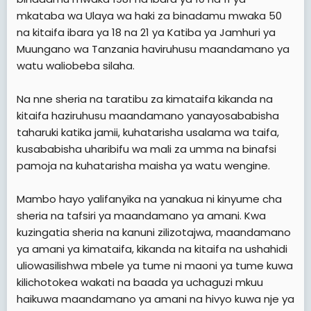
mkataba wa Ulaya wa haki za binadamu mwaka 50
na kitaifa ibara ya 18 na 21 ya Katiba ya Jamhuri ya
Muungano wa Tanzania haviruhusu maandamano ya
watu waliobeba silaha.
Na nne sheria na taratibu za kimataifa kikanda na
kitaifa haziruhusu maandamano yanayosababisha
taharuki katika jamii, kuhatarisha usalama wa taifa,
kusababisha uharibifu wa mali za umma na binafsi
pamoja na kuhatarisha maisha ya watu wengine.
Mambo hayo yalifanyika na yanakua ni kinyume cha
sheria na tafsiri ya maandamano ya amani. Kwa
kuzingatia sheria na kanuni zilizotajwa, maandamano
ya amani ya kimataifa, kikanda na kitaifa na ushahidi
uliowasilishwa mbele ya tume ni maoni ya tume kuwa
kilichotokea wakati na baada ya uchaguzi mkuu
haikuwa maandamano ya amani na hivyo kuwa nje ya