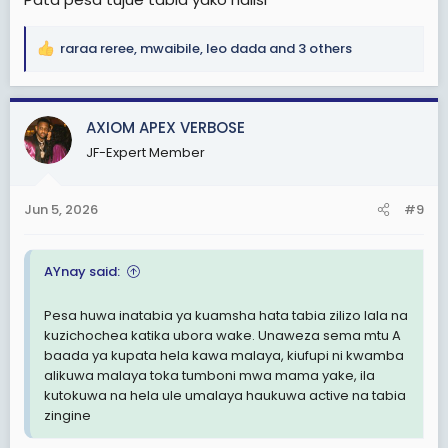
raraa reree
,
mwaibile
,
leo dada
and 3 others
R
e
a
c
AXIOM APEX VERBOSE
t
JF-Expert Member
i
o
n
Jun 5, 2026
#9
s
:
AYnay said:
Pesa huwa inatabia ya kuamsha hata tabia zilizo lala na
kuzichochea katika ubora wake. Unaweza sema mtu A
baada ya kupata hela kawa malaya, kiufupi ni kwamba
alikuwa malaya toka tumboni mwa mama yake, ila
kutokuwa na hela ule umalaya haukuwa active na tabia
zingine