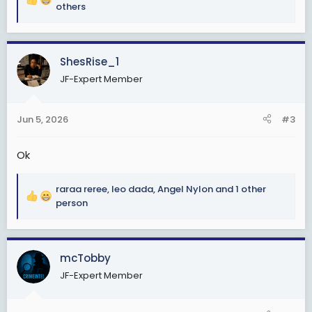
R
others
e
a
c
ShesRise_1
t
i
JF-Expert Member
o
n
s
Jun 5, 2026
#3
:
Ok
raraa reree
,
leo dada
,
Angel Nylon
and 1 other
R
person
e
a
c
mcTobby
t
i
JF-Expert Member
o
n