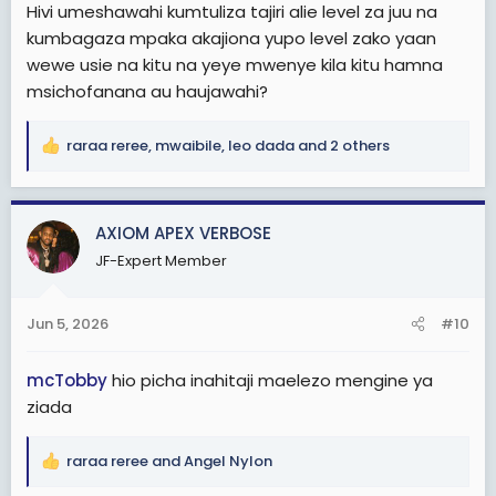
Hivi umeshawahi kumtuliza tajiri alie level za juu na
kumbagaza mpaka akajiona yupo level zako yaan
wewe usie na kitu na yeye mwenye kila kitu hamna
msichofanana au haujawahi?
raraa reree
,
mwaibile
,
leo dada
and 2 others
R
e
a
c
AXIOM APEX VERBOSE
t
JF-Expert Member
i
o
n
Jun 5, 2026
#10
s
:
mcTobby
hio picha inahitaji maelezo mengine ya
ziada
raraa reree
and
Angel Nylon
R
e