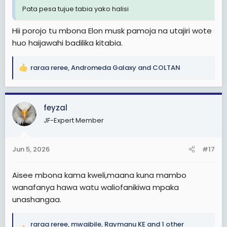
Pata pesa tujue tabia yako halisi
Hii porojo tu mbona Elon musk pamoja na utajiri wote
huo haijawahi badilika kitabia.
raraa reree
,
Andromeda Galaxy
and
COLTAN
R
e
a
c
feyzal
t
JF-Expert Member
i
o
n
Jun 5, 2026
#17
s
:
Aisee mbona kama kweli,maana kuna mambo
wanafanya hawa watu waliofanikiwa mpaka
unashangaa.
raraa reree
,
mwaibile
,
Raymanu KE
and 1 other