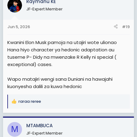
Raymanu KE
t
JF-Expert Member
i
o
n
Jun 5, 2026
#19
s
:
Kwanini Elon Musk pamoja na utajiri wote ulionao
Hana hiyo character ya hedonic adaptation au
tuseme P- Didy na mwenzake R Kelly ni special (
exceptional) cases.
Wapo matajiri wengi sana Duniani na hawajahi
kuonyesha dalili za kuwa hedonic
raraa reree
R
e
a
c
MTAMBUCA
M
t
JF-Expert Member
i