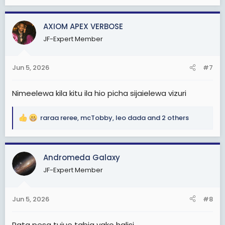
e
a
c
AXIOM APEX VERBOSE
t
JF-Expert Member
i
o
n
Jun 5, 2026
#7
s
:
Nimeelewa kila kitu ila hio picha sijaielewa vizuri
raraa reree
,
mcTobby
,
leo dada
and 2 others
R
e
a
c
Andromeda Galaxy
t
JF-Expert Member
i
o
n
Jun 5, 2026
#8
s
:
Pata pesa tujue tabia yako halisi