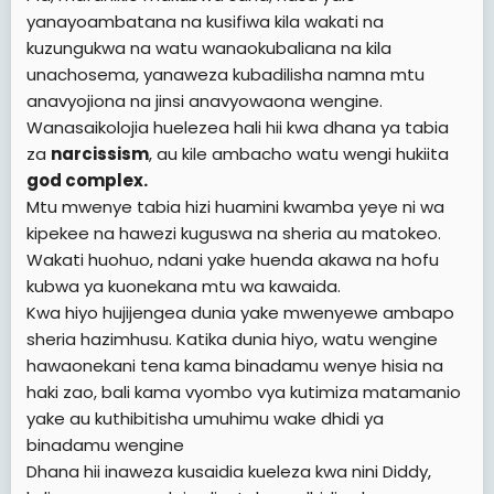
yanayoambatana na kusifiwa kila wakati na
kuzungukwa na watu wanaokubaliana na kila
unachosema, yanaweza kubadilisha namna mtu
anavyojiona na jinsi anavyowaona wengine.
Wanasaikolojia huelezea hali hii kwa dhana ya tabia
za
narcissism
, au kile ambacho watu wengi hukiita
god complex.
Mtu mwenye tabia hizi huamini kwamba yeye ni wa
kipekee na hawezi kuguswa na sheria au matokeo.
Wakati huohuo, ndani yake huenda akawa na hofu
kubwa ya kuonekana mtu wa kawaida.
Kwa hiyo hujijengea dunia yake mwenyewe ambapo
sheria hazimhusu. Katika dunia hiyo, watu wengine
hawaonekani tena kama binadamu wenye hisia na
haki zao, bali kama vyombo vya kutimiza matamanio
yake au kuthibitisha umuhimu wake dhidi ya
binadamu wengine
Dhana hii inaweza kusaidia kueleza kwa nini Diddy,