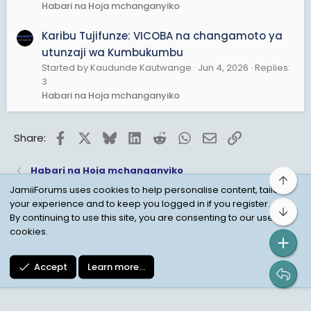
Habari na Hoja mchanganyiko
Karibu Tujifunze: VICOBA na changamoto ya
utunzaji wa Kumbukumbu
Started by Kaudunde Kautwange
Jun 4, 2026
Replies:
3
Habari na Hoja mchanganyiko
Facebook
X
Bluesky
LinkedIn
Reddit
WhatsApp
Email
Link
Share:
Habari na Hoja mchanganyiko
Top
JamiiForums uses cookies to help personalise content, tailor
your experience and to keep you logged in if you register.
Bot
Child Protection Policy
Personal Data Protection
By continuing to use this site, you are consenting to our use of
cookies.
Contact us
Terms
Privacy Policy
Help
Accept
Learn more…