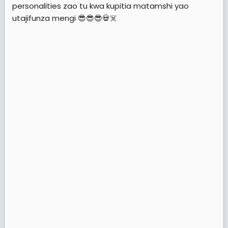
personalities zao tu kwa kupitia matamshi yao
utajifunza mengi 😎😎😎💀☠️