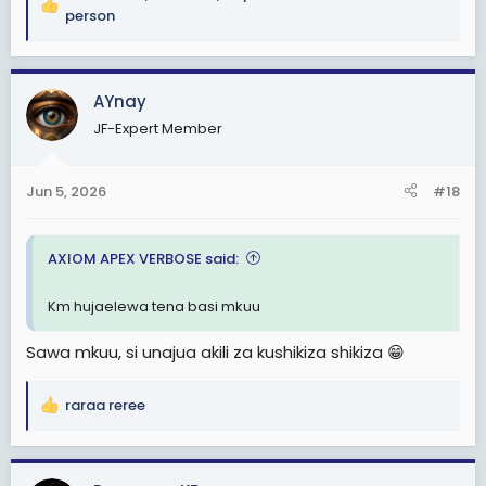
R
person
e
a
c
AYnay
t
i
JF-Expert Member
o
n
s
Jun 5, 2026
#18
:
AXIOM APEX VERBOSE said:
Km hujaelewa tena basi mkuu
Sawa mkuu, si unajua akili za kushikiza shikiza 😁
raraa reree
R
e
a
c