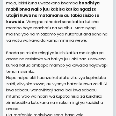
moja, lakini kuna uwezekano kwamba
baadhi ya
mabilionea walio juu kabisa katika ngazi za
utajiri huwa na matamanio au tabia zisizo za
kawaida.
Wengine ni hodari sana katika kuficha
mambo hayo machafu na ya aibu . Mara nyingi
maisha yao na mitazamo yao hutofautiana sana na
ya watu wa kawaida kama mimi na wewe.
Baada ya miaka mingi ya kuishi katika mazingira ya
anasa na msisimko wa hali ya juu, akili zao zinaweza
kufikia hatua ambapo mambo ya kawaida hayawapi
tena msisimko.
Hapo ndipo akili huanza kutafuta vitu vya kupindukia
zaidi, vilivyokatazwa, au vyenye hatari kubwa zaidi. Si
kwa sababu wanavihitaji sana, bali kwa sababu
mfumo wao wa ndani wa kupata hisia za kuridhika
zimebadilika kutokana na miaka mingi ya kuzidisha
anasa.
Pia, mafanikio makubwa sana, hasa yale