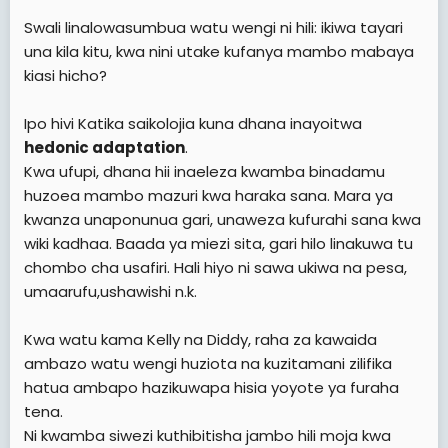
Swali linalowasumbua watu wengi ni hili: ikiwa tayari
una kila kitu, kwa nini utake kufanya mambo mabaya
kiasi hicho?
Ipo hivi Katika saikolojia kuna dhana inayoitwa
hedonic adaptation
.
Kwa ufupi, dhana hii inaeleza kwamba binadamu
huzoea mambo mazuri kwa haraka sana. Mara ya
kwanza unaponunua gari, unaweza kufurahi sana kwa
wiki kadhaa. Baada ya miezi sita, gari hilo linakuwa tu
chombo cha usafiri. Hali hiyo ni sawa ukiwa na pesa,
umaarufu,ushawishi n.k.
Kwa watu kama Kelly na Diddy, raha za kawaida
ambazo watu wengi huziota na kuzitamani zilifika
hatua ambapo hazikuwapa hisia yoyote ya furaha
tena.
Ni kwamba siwezi kuthibitisha jambo hili moja kwa