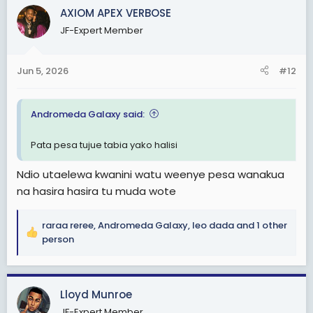
c
AXIOM APEX VERBOSE
t
JF-Expert Member
i
o
n
Jun 5, 2026
#12
s
:
Andromeda Galaxy said:
Pata pesa tujue tabia yako halisi
Ndio utaelewa kwanini watu weenye pesa wanakua
na hasira hasira tu muda wote
raraa reree
,
Andromeda Galaxy
,
leo dada
and 1 other
R
person
e
a
c
Lloyd Munroe
t
i
JF-Expert Member