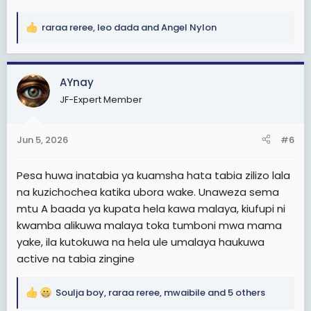
raraa reree
,
leo dada
and
Angel Nylon
R
e
a
c
AYnay
t
JF-Expert Member
i
o
n
Jun 5, 2026
#6
s
:
Pesa huwa inatabia ya kuamsha hata tabia zilizo lala
na kuzichochea katika ubora wake. Unaweza sema
mtu A baada ya kupata hela kawa malaya, kiufupi ni
kwamba alikuwa malaya toka tumboni mwa mama
yake, ila kutokuwa na hela ule umalaya haukuwa
active na tabia zingine
Soulja boy
,
raraa reree
,
mwaibile
and 5 others
R