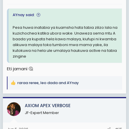
:
AYnay said:
Pesa huwa inatabia ya kuamsha hata tabia zilizo lala na
kuzichochea katika ubora wake. Unaweza sema mtu A
baada ya kupata hela kawa malaya, kiufupi ni kwamba
alikuwa malaya toka tumboni mwa mama yake, ila
kutokuwa na hela ule umalaya haukuwa active na tabia
zingine
Eti jamani 🤔
raraa reree
,
leo dada
and
AYnay
R
e
a
c
AXIOM APEX VERBOSE
t
JF-Expert Member
i
o
n