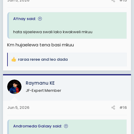
Jun 5, 2026
#15
s
:
AYnay said:
hata sijaelewa swali lako kwakweli mkuu
Km hujaelewa tena basi mkuu
raraa reree
and
leo dada
R
e
a
c
Raymanu KE
t
JF-Expert Member
i
o
n
Jun 5, 2026
#16
s
:
Andromeda Galaxy said: