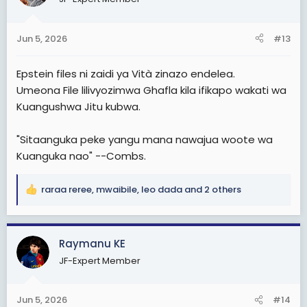
o
n
s
Jun 5, 2026
#13
:
Epstein files ni zaidi ya Vità zinazo endelea.
Umeona File lilivyozimwa Ghafla kila ifikapo wakati wa
Kuangushwa Jitu kubwa.
"Sitaanguka peke yangu mana nawajua woote wa
Kuanguka nao" --Combs.
raraa reree
,
mwaibile
,
leo dada
and 2 others
R
e
a
c
Raymanu KE
t
JF-Expert Member
i
o
n
Jun 5, 2026
#14
s