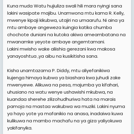
e
Kuna muda Watu hujiuliza swali hili mara nyingi sana
r
lakini wasipate majibu. Unamwona mtu kama R. Kelly,
mwenye kipaji kikubwa, utajiri na umaarufu. Ni aina ya
mtu ambaye angeweza kuingia katika chumba
chochote duniani na kutoka akiwa ameambatana na
mwanamke yeyote ambaye angemtamani.
Lakini mwisho wake aliishia gerezani kwa makosa
yanayoshtua ,ya aibu na kusikitisha sana.
Kisha unamtazama P. Diddy, mtu aliyefanikiwa
kujenga himaya kubwa ya biashara kwa juhudi zake
mwenyewe. Alikuwa na pesa, majumba ya kifahari,
uhusiano na watu wenye ushawishi mkubwa, na
kuandaa sherehe zilizohudhuriwa hata na marais
pamoja na mastaa wakubwa wa muziki. Lakini nyuma
ya hayo yote ya mafanikio na anasa, inadaiwa kuwa
kulikuwa na mambo machafu na ya giza yaliyokuwa
yakifanyika.