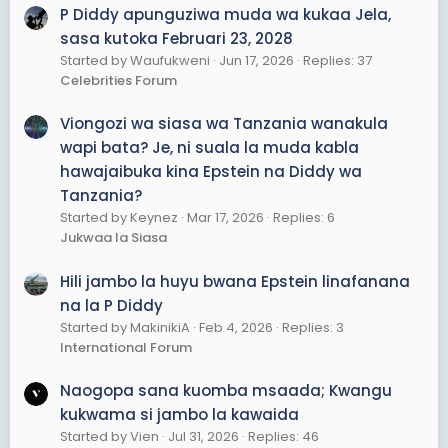
P Diddy apunguziwa muda wa kukaa Jela,
sasa kutoka Februari 23, 2028
Started by Waufukweni
Jun 17, 2026
Replies: 37
Celebrities Forum
Viongozi wa siasa wa Tanzania wanakula
wapi bata? Je, ni suala la muda kabla
hawajaibuka kina Epstein na Diddy wa
Tanzania?
Started by Keynez
Mar 17, 2026
Replies: 6
Jukwaa la Siasa
Hili jambo la huyu bwana Epstein linafanana
na la P Diddy
Started by MakinikiA
Feb 4, 2026
Replies: 3
International Forum
Naogopa sana kuomba msaada; Kwangu
kukwama si jambo la kawaida
Started by Vien
Jul 31, 2026
Replies: 46