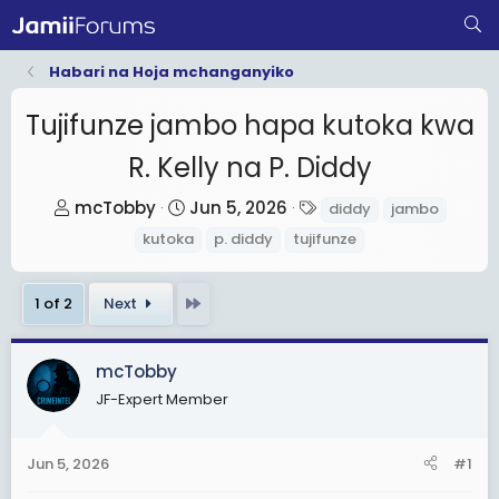
Habari na Hoja mchanganyiko
Tujifunze jambo hapa kutoka kwa
R. Kelly na P. Diddy
T
S
T
mcTobby
Jun 5, 2026
diddy
jambo
h
t
a
kutoka
p. diddy
tujifunze
r
a
g
e
r
s
Last
1 of 2
Next
a
t
d
d
s
a
mcTobby
t
t
JF-Expert Member
a
e
r
Jun 5, 2026
#1
t