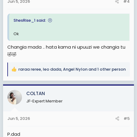
s
Jun 5, 2026
#4
:
ShesRise_1 said:
Ok
Changia mada .. hata kama ni upuuzi we changia tu
🤣🤣
raraa reree
,
leo dada
,
Angel Nylon
and 1 other person
R
e
a
c
COLTAN
t
JF-Expert Member
i
o
n
Jun 5, 2026
#5
s
:
P.dad