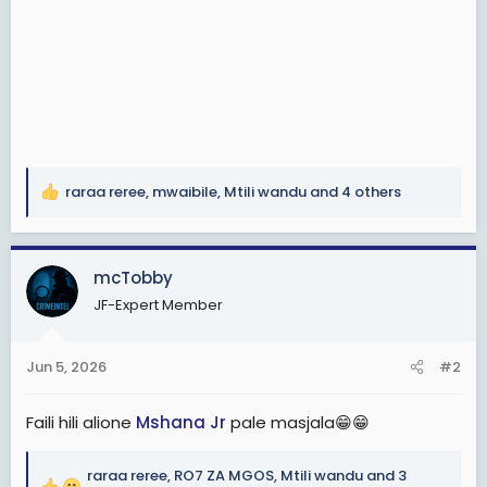
raraa reree
,
mwaibile
,
Mtili wandu
and 4 others
R
e
a
c
mcTobby
t
JF-Expert Member
i
o
n
Jun 5, 2026
#2
s
:
Faili hili alione
Mshana Jr
pale masjala😁😁
raraa reree
,
RO7 ZA MGOS
,
Mtili wandu
and 3