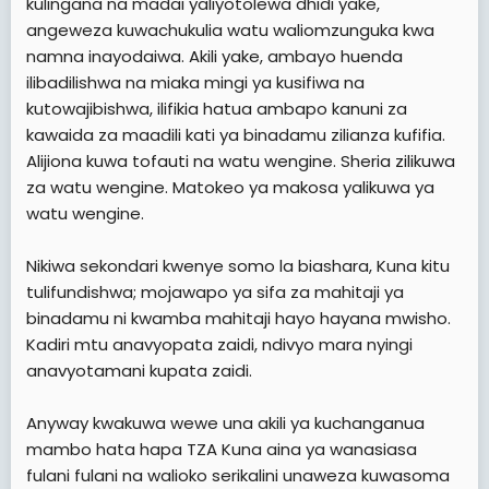
kulingana na madai yaliyotolewa dhidi yake,
angeweza kuwachukulia watu waliomzunguka kwa
namna inayodaiwa. Akili yake, ambayo huenda
ilibadilishwa na miaka mingi ya kusifiwa na
kutowajibishwa, ilifikia hatua ambapo kanuni za
kawaida za maadili kati ya binadamu zilianza kufifia.
Alijiona kuwa tofauti na watu wengine. Sheria zilikuwa
za watu wengine. Matokeo ya makosa yalikuwa ya
watu wengine.
Nikiwa sekondari kwenye somo la biashara, Kuna kitu
tulifundishwa; mojawapo ya sifa za mahitaji ya
binadamu ni kwamba mahitaji hayo hayana mwisho.
Kadiri mtu anavyopata zaidi, ndivyo mara nyingi
anavyotamani kupata zaidi.
Anyway kwakuwa wewe una akili ya kuchanganua
mambo hata hapa TZA Kuna aina ya wanasiasa
fulani fulani na walioko serikalini unaweza kuwasoma