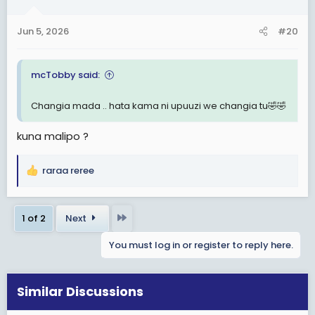
o
n
Jun 5, 2026
#20
s
:
mcTobby said:
Changia mada .. hata kama ni upuuzi we changia tu🤣🤣
kuna malipo ?
raraa reree
R
e
a
Last
1 of 2
Next
c
t
You must log in or register to reply here.
i
o
n
s
Similar Discussions
: