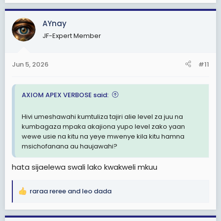
a
c
AYnay
t
JF-Expert Member
i
o
n
Jun 5, 2026
#11
s
:
AXIOM APEX VERBOSE said:
Hivi umeshawahi kumtuliza tajiri alie level za juu na
kumbagaza mpaka akajiona yupo level zako yaan
wewe usie na kitu na yeye mwenye kila kitu hamna
msichofanana au haujawahi?
hata sijaelewa swali lako kwakweli mkuu
raraa reree
and
leo dada
R
e
a