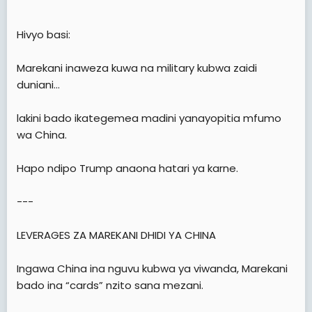
Hivyo basi:
Marekani inaweza kuwa na military kubwa zaidi
duniani…
lakini bado ikategemea madini yanayopitia mfumo
wa China.
Hapo ndipo Trump anaona hatari ya karne.
---
LEVERAGES ZA MAREKANI DHIDI YA CHINA
Ingawa China ina nguvu kubwa ya viwanda, Marekani
bado ina “cards” nzito sana mezani.