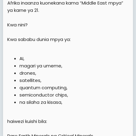
Afrika inaanza kuonekana kama “Middle East mpya”
ya karne ya 21.
Kwa nini?
Kwa sababu dunia mpya ya:
AI,
magari ya umeme,
drones,
satellites,
quantum computing,
semiconductor chips,
na silaha za kisasa,
haiwezi kuishi bila:
Rare Earth Minerals na Critical Minerals.