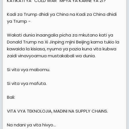
KATIKATI YA “COLD WAR” MPYA YA KARNE YA 21?
t
e
Kadi za Trump dhidi ya China na Kadi za China dhidi
r
ya Trump -
Wakati dunia inaangalia picha za mkutano kati ya
Donald Trump na Xi Jinping mjini Beijing kama tukio la
kawaida la kisiasa, nyuma ya pazia kuna vita kubwa
zaidi vinavyoamua mustakabali wa dunia.
Si vita vya mabomu.
Si vita vya mafuta.
Bali:
VITA VYA TEKNOLOJIA, MADINI NA SUPPLY CHAINS.
Na ndani ya vita hivyo…