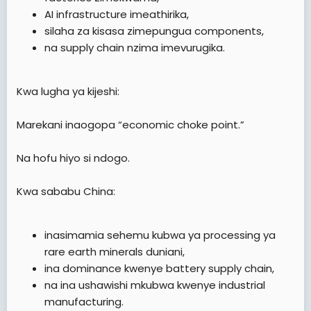
AI infrastructure imeathirika,
silaha za kisasa zimepungua components,
na supply chain nzima imevurugika.
Kwa lugha ya kijeshi:
Marekani inaogopa “economic choke point.”
Na hofu hiyo si ndogo.
Kwa sababu China:
inasimamia sehemu kubwa ya processing ya
rare earth minerals duniani,
ina dominance kwenye battery supply chain,
na ina ushawishi mkubwa kwenye industrial
manufacturing.