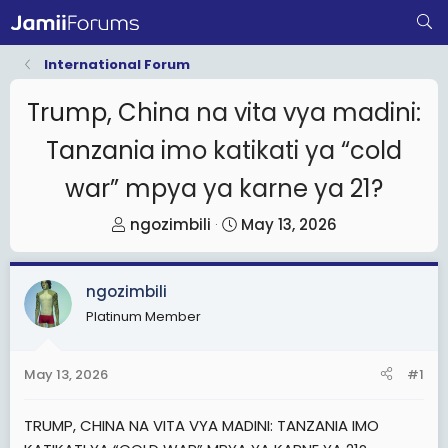
International Forum
Trump, China na vita vya madini:
Tanzania imo katikati ya “cold
war” mpya ya karne ya 21?
T
S
ngozimbili
May 13, 2026
h
t
r
a
ngozimbili
e
r
Platinum Member
a
t
d
d
s
a
May 13, 2026
#1
t
t
a
e
TRUMP, CHINA NA VITA VYA MADINI: TANZANIA IMO
r