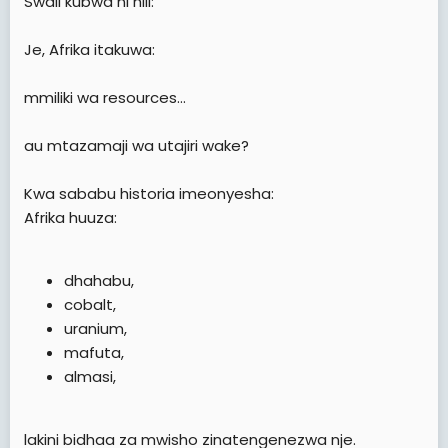
Swali kubwa ni hili:
Je, Afrika itakuwa:
mmiliki wa resources…
au mtazamaji wa utajiri wake?
Kwa sababu historia imeonyesha:
Afrika huuza:
dhahabu,
cobalt,
uranium,
mafuta,
almasi,
lakini bidhaa za mwisho zinatengenezwa nje.