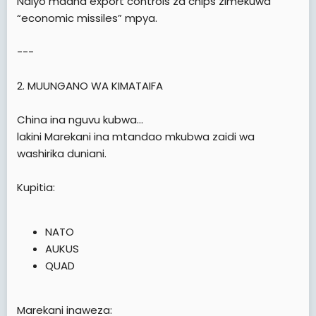
Ndiyo maana export controls za chips zimekuwa
“economic missiles” mpya.
---
2. MUUNGANO WA KIMATAIFA
China ina nguvu kubwa…
lakini Marekani ina mtandao mkubwa zaidi wa
washirika duniani.
Kupitia:
NATO
AUKUS
QUAD
Marekani inaweza: