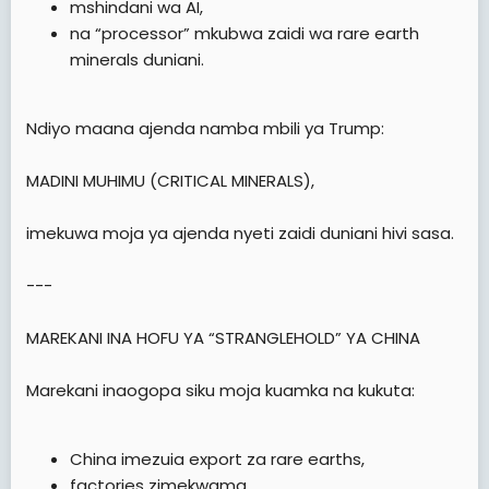
mshindani wa AI,
na “processor” mkubwa zaidi wa rare earth
minerals duniani.
Ndiyo maana ajenda namba mbili ya Trump:
MADINI MUHIMU (CRITICAL MINERALS),
imekuwa moja ya ajenda nyeti zaidi duniani hivi sasa.
---
MAREKANI INA HOFU YA “STRANGLEHOLD” YA CHINA
Marekani inaogopa siku moja kuamka na kukuta:
China imezuia export za rare earths,
factories zimekwama,