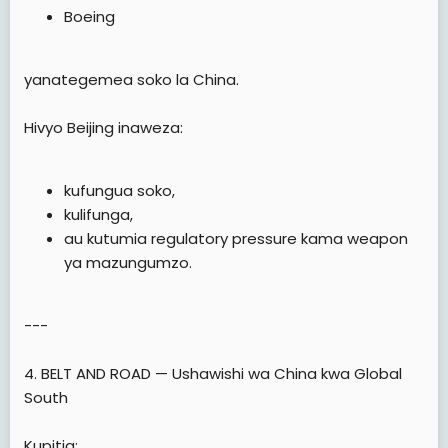
Boeing
yanategemea soko la China.
Hivyo Beijing inaweza:
kufungua soko,
kulifunga,
au kutumia regulatory pressure kama weapon
ya mazungumzo.
---
4. BELT AND ROAD — Ushawishi wa China kwa Global
South
Kupitia: