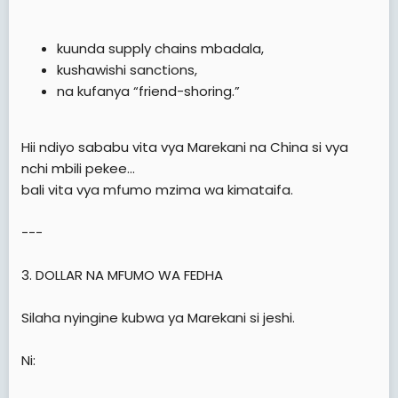
kuunda supply chains mbadala,
kushawishi sanctions,
na kufanya “friend-shoring.”
Hii ndiyo sababu vita vya Marekani na China si vya
nchi mbili pekee…
bali vita vya mfumo mzima wa kimataifa.
---
3. DOLLAR NA MFUMO WA FEDHA
Silaha nyingine kubwa ya Marekani si jeshi.
Ni: