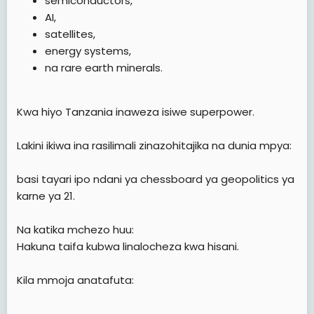
semiconductors,
AI,
satellites,
energy systems,
na rare earth minerals.
Kwa hiyo Tanzania inaweza isiwe superpower.
Lakini ikiwa ina rasilimali zinazohitajika na dunia mpya:
basi tayari ipo ndani ya chessboard ya geopolitics ya
karne ya 21.
Na katika mchezo huu:
Hakuna taifa kubwa linalocheza kwa hisani.
Kila mmoja anatafuta: