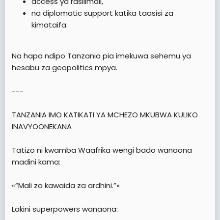
access ya rasilimali,
na diplomatic support katika taasisi za
kimataifa.
Na hapa ndipo Tanzania pia imekuwa sehemu ya
hesabu za geopolitics mpya.
---
TANZANIA IMO KATIKATI YA MCHEZO MKUBWA KULIKO
INAVYOONEKANA
Tatizo ni kwamba Waafrika wengi bado wanaona
madini kama:
«“Mali za kawaida za ardhini.”»
Lakini superpowers wanaona: