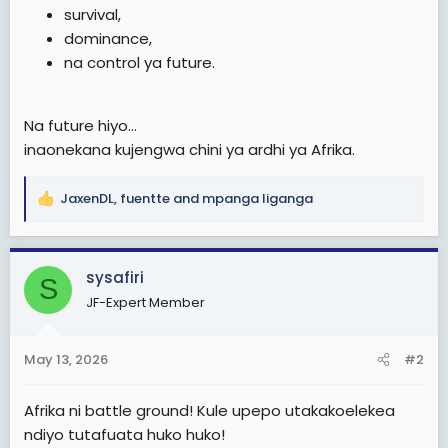
survival,
dominance,
na control ya future.
Na future hiyo…
inaonekana kujengwa chini ya ardhi ya Afrika.
JaxenDL
,
fuentte
and
mpanga liganga
R
e
a
c
sysafiri
S
t
JF-Expert Member
i
o
n
May 13, 2026
#2
s
:
Afrika ni battle ground! Kule upepo utakakoelekea
ndiyo tutafuata huko huko!