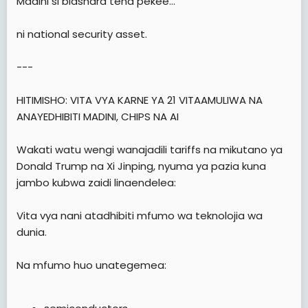
Madini si biashara tena pekee…
ni national security asset.
---
HITIMISHO: VITA VYA KARNE YA 21 VITAAMULIWA NA
ANAYEDHIBITI MADINI, CHIPS NA AI
Wakati watu wengi wanajadili tariffs na mikutano ya
Donald Trump na Xi Jinping, nyuma ya pazia kuna
jambo kubwa zaidi linaendelea:
Vita vya nani atadhibiti mfumo wa teknolojia wa
dunia.
Na mfumo huo unategemea: