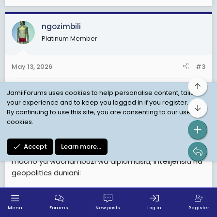
ngozimbili
Platinum Member
May 13, 2026
#3
Top
TRUMP KUPOKELEWA NA MAAFISA WADOGO BEIJING
JamiiForums uses cookies to help personalise content, tailor
BADALA YA XI JINPING: DHARAU YA KIDIPLOMASIA AU
your experience and to keep you logged in if you register.
Bot
By continuing to use this site, you are consenting to our use of
UJUMBE WA KIJASUSI KATIKA VITA VIPYA VYA DUNIA?
cookies.
Wakati Donald Trump alipowasili Beijing kwa
Accept
Learn more…
mazungumzo nyeti na Xi Jinping, jambo moja lilivuta
macho ya wachambuzi wa diplomasia, intelijensia na
geopolitics duniani:
Trump hakupokelewa na Xi Jinping mwenyewe.
Menu
Forums
New posts
Log in
Register