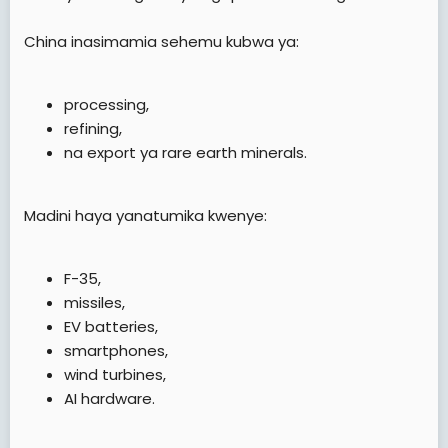
China inasimamia sehemu kubwa ya:
processing,
refining,
na export ya rare earth minerals.
Madini haya yanatumika kwenye:
F-35,
missiles,
EV batteries,
smartphones,
wind turbines,
AI hardware.