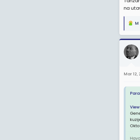
Tanzan
na uta
M 
R
e
a
c
t
i
o
n
Mar 12,
s
:
Para
View
Gene
kuzi
Okto
Hayo