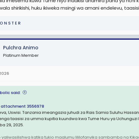
ia imesema kuwa Tume hiyo inaakisi dhamira pana ya nchi kati
wala shirikishi, huku ikiweka msingi wa amani endelevu, taa
O N S T E R
Pulchra Animo
Platinum Member
 2026
bolic said:
 attachment 3556978
va, Uswisi. Tanzania imeangazia juhudi za Rais Samia Suluhu Hassan,
jenga taasisi za umma kupitia kuundwa kwa Tume Huru ya Uchunguzi 
ba 29, 2025.
 yaliwasilishwa katika tukio maalumu lililofanyika sambamba na Kik