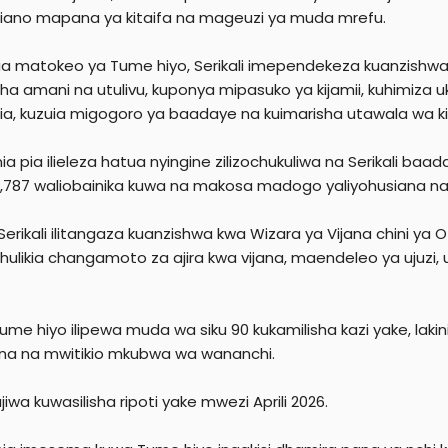
iano mapana ya kitaifa na mageuzi ya muda mrefu.
ia matokeo ya Tume hiyo, Serikali imependekeza kuanzishw
ha amani na utulivu, kuponya mipasuko ya kijamii, kuhimiza u
oria, kuzuia migogoro ya baadaye na kuimarisha utawala wa 
ia pia ilieleza hatua nyingine zilizochukuliwa na Serikali 
 1,787 waliobainika kuwa na makosa madogo yaliyohusiana na
Serikali ilitangaza kuanzishwa kwa Wizara ya Vijana chini ya 
hulikia changamoto za ajira kwa vijana, maendeleo ya ujuzi, 
Tume hiyo ilipewa muda wa siku 90 kukamilisha kazi yake, la
na na mwitikio mkubwa wa wananchi.
jiwa kuwasilisha ripoti yake mwezi Aprili 2026.