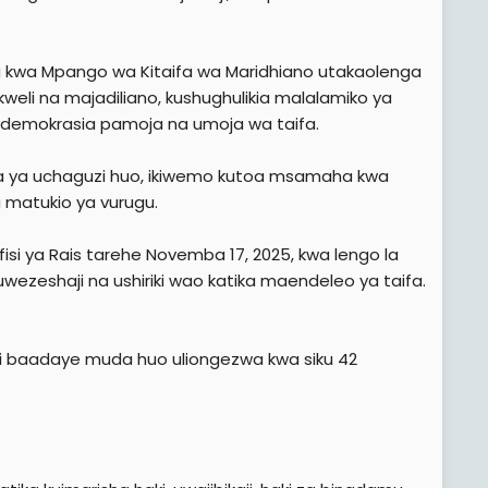
a kwa Mpango wa Kitaifa wa Maridhiano utakaolenga
kweli na majadiliano, kushughulikia malalamiko ya
kidemokrasia pamoja na umoja wa taifa.
baada ya uchaguzi huo, ikiwemo kutoa msamaha kwa
 matukio ya vurugu.
Ofisi ya Rais tarehe Novemba 17, 2025, kwa lengo la
uwezeshaji na ushiriki wao katika maendeleo ya taifa.
kini baadaye muda huo uliongezwa kwa siku 42