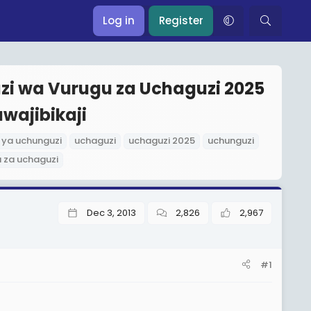
Log in
Register
zi wa Vurugu za Uchaguzi 2025
wajibikaji
 ya uchunguzi
uchaguzi
uchaguzi 2025
uchunguzi
 za uchaguzi
Dec 3, 2013
2,826
2,967
#1