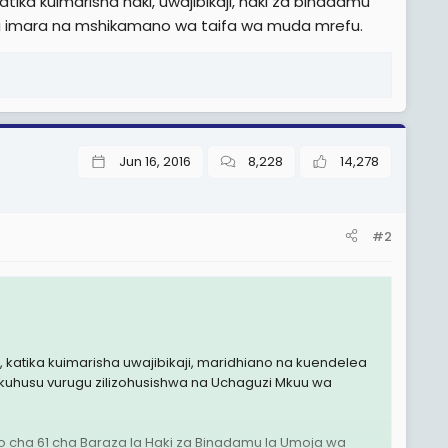
ka kuimarisha haki, uwajibikaji, haki za binadamu
sisi imara na mshikamano wa taifa wa muda mrefu.
Jun 16, 2016
8,228
14,278
#2
 katika kuimarisha uwajibikaji, maridhiano na kuendelea
kuhusu vurugu zilizohusishwa na Uchaguzi Mkuu wa
ao cha 61 cha Baraza la Haki za Binadamu la Umoja wa