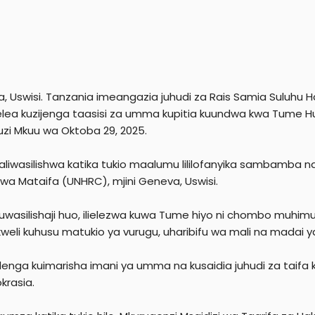
, Uswisi. Tanzania imeangazia juhudi za Rais Samia Suluhu Ha
lea kuzijenga taasisi za umma kupitia kuundwa kwa Tume Hu
zi Mkuu wa Oktoba 29, 2025.
aliwasilishwa katika tukio maalumu lililofanyika sambamba na
wa Mataifa (UNHRC), mjini Geneva, Uswisi.
 uwasilishaji huo, ilielezwa kuwa Tume hiyo ni chombo muhimu
kweli kuhusu matukio ya vurugu, uharibifu wa mali na madai y
alenga kuimarisha imani ya umma na kusaidia juhudi za taifa 
krasia.