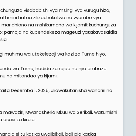
chunguza visababishi vya msingi vya vurugu hizo,
tathmini hatua zilizochukuliwa na vyombo vya
a maridhiano na mshikamano wa kijamii; kuchunguza
izo; pamoja na kupendekeza mageuzi yatakayosaidia
sia.
ingi muhimu wa utekelezaji wa kazi za Tume hiyo.
muundo wa Tume, hadidu za rejea na njia ambazo
mu na mitandao ya kijamii.
aifa Desemba 1, 2025, uliowakutanisha wahariri na
a mawaziri, Mwanasheria Mkuu wa Serikali, watumishi
sasi za kiraia.
ngia si tu katika uwajibikaji, bali pia katika