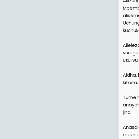
Akizun
Mpemb
alisem
Uchung
kuchuk
Aliele
vurugu
utulivu.
Aidha,
kitaifa.
Tume h
anayeh
jinai.
Anasai
maeneo