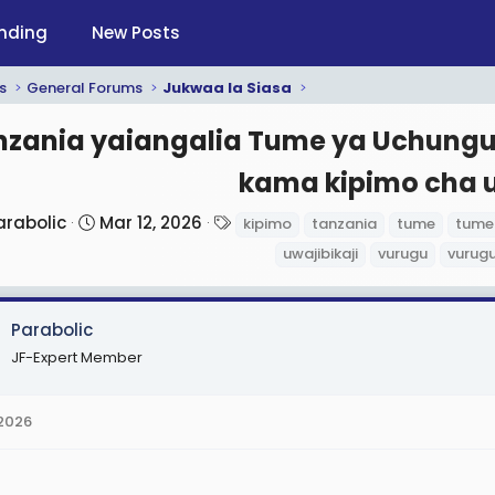
nding
New Posts
s
General Forums
Jukwaa la Siasa
nzania yaiangalia Tume ya Uchungu
kama kipimo cha u
S
T
arabolic
Mar 12, 2026
kipimo
tanzania
tume
tume
t
a
uwajibikaji
vurugu
vurugu
a
g
r
s
t
Parabolic
d
JF-Expert Member
a
t
 2026
e