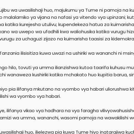
jibu wa uwasilishaji huo, majukumu ya Tume ni pamoja na ku
o malalamiko ya vijana na nafasi ya vitendo vya upinzani; ku
a katika kurejesha utulivu; kupendekeza hatua za kuimarish
ano wa uwepo wa ufadhili kwa waliohusika katika vurugu h
vurugu za uchaguzi zijazo na kuimarisha taasisi za kidemokra
Tanzania ilisisitiza kuwa uwazi na ushiriki wa wananchi ni ms
ngo hilo, tovuti ya umma ilianzishwa kutoa taarifa kuhusu 
hi wanaweza kushiriki katika mchakato huo kupitia barua, si
iyo pia ilifanya mkutano na vyombo vya habari uliorushwa kit
lishi wa vyombo vya habari.
e, ilifanya vikao vya hadhara na vya faragha vilivyowahusish
mizi wa umma, wananchi, wasomi pamoja na wawakilishi wa a
uwasilishaji huo, ilielezwa pia kuwa Tume hiyo inatarajiwa kucha