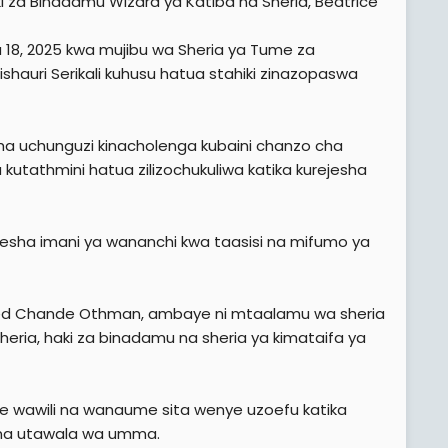
ki za Binadamu Wizara ya Katiba na Sheria, Beatrice
 18, 2025 kwa mujibu wa Sheria ya Tume za
shauri Serikali kuhusu hatua stahiki zinazopaswa
ha uchunguzi kinacholenga kubaini chanzo cha
utathmini hatua zilizochukuliwa katika kurejesha
rejesha imani ya wananchi kwa taasisi na mifumo ya
med Chande Othman, ambaye ni mtaalamu wa sheria
ria, haki za binadamu na sheria ya kimataifa ya
wawili na wanaume sita wenye uzoefu katika
 na utawala wa umma.