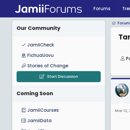
Forums
Tre
Forum
Our Community
Ta
JamiiCheck
FichuaUovu
T
P
h
Stories of Change
r
Start Discussion
e
a
Coming Soon
d
s
t
JamiiCourses
Mar 12,
a
JamiiData
r
t