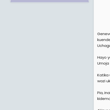
Geneva
kuende
Uchagu
Hayo y
Umoja 
Katika
wazi u
Pia, in
kidemo