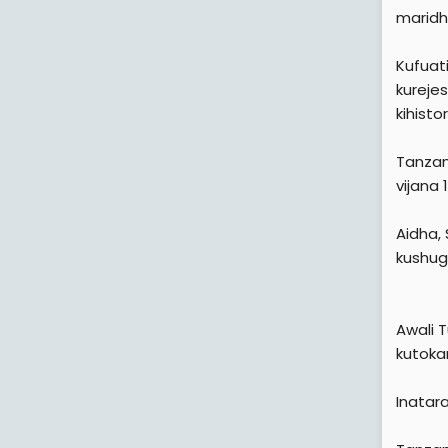
maridh
Kufuat
kurejes
kihist
Tanzan
vijana
Aidha, 
kushug
Awali 
kutoka
Inatara