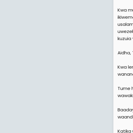
Kwa mu
ikiwem
usalam
uwezek
kuzuia 
Aidha, 
Kwa le
wananc
Tume h
wawaki
Baaday
waanda
Katika 