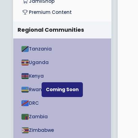
JamiiShop
e
Premium Content
r
Regional Communities
Tanzania
Uganda
Kenya
Rwanda
Coming Soon
DRC
Zambia
Zimbabwe