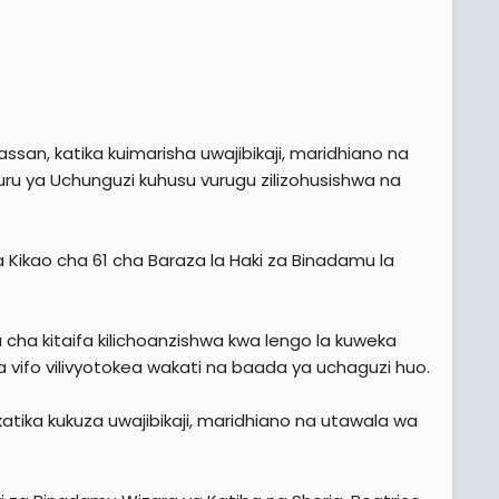
ssan, katika kuimarisha uwajibikaji, maridhiano na
ru ya Uchunguzi kuhusu vurugu zilizohusishwa na
 Kikao cha 61 cha Baraza la Haki za Binadamu la
 cha kitaifa kilichoanzishwa kwa lengo la kuweka
a vifo vilivyotokea wakati na baada ya uchaguzi huo.
katika kukuza uwajibikaji, maridhiano na utawala wa