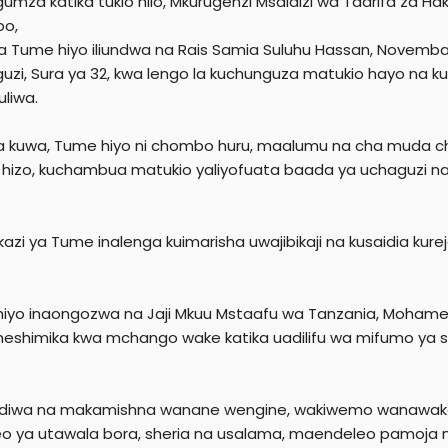
gumza katika tukio hilo, Mkurugenzi Msaidizi wa Taarifa za Ha
o,
a Tume hiyo iliundwa na Rais Samia Suluhu Hassan, Novemba
uzi, Sura ya 32, kwa lengo la kuchunguza matukio hayo na kui
uliwa.
za kuwa, Tume hiyo ni chombo huru, maalumu na cha muda c
 hizo, kuchambua matukio yaliyofuata baada ya uchaguzi na k
 kazi ya Tume inalenga kuimarisha uwajibikaji na kusaidia ku
iyo inaongozwa na Jaji Mkuu Mstaafu wa Tanzania, Moha
eshimika kwa mchango wake katika uadilifu wa mifumo ya she
diwa na makamishna wanane wengine, wakiwemo wanawake 
 ya utawala bora, sheria na usalama, maendeleo pamoja