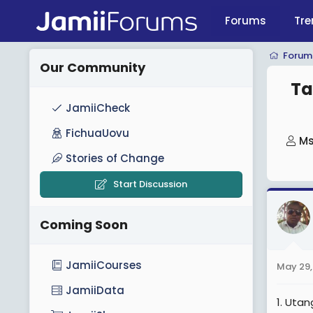
Forums
Tre
Forum
Our Community
Ta
JamiiCheck
FichuaUovu
T
Ms
h
Stories of Change
r
Start Discussion
e
a
Coming Soon
d
s
t
JamiiCourses
May 29,
a
JamiiData
r
1. Utang
t