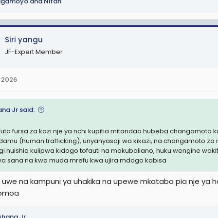
agamoyo
and
Nifah
Siri yangu
JF-Expert Member
 2026
na Jr said:
futa fursa za kazi nje ya nchi kupitia mitandao hubeba changamoto 
damu (human trafficking), unyanyasaji wa kikazi, na changamoto za 
i huishia kulipwa kidogo tofauti na makubaliano, huku wengine waki
a sana na kwa muda mrefu kwa ujira mdogo kabisa
a uwe na kampuni ya uhakika na upewe mkataba pia nje ya 
omoa
hana Jr