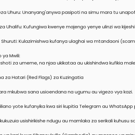
za Uhuru: Unanyang'anywa pasipoti na simu mara tu unapofi
a Uhalifu: Kufungiwa kwenye majengo yenye ulinzi wa kijeshi n
a Shuruti: Kulazimishwa kufanya ulaghai wa mtandaoni (scams)
 ya Mwili:
, shoti za umeme, na njaa ukikataa au ukishindwa kufikia mal
ma za Hatari (Red Flags) za Kuzingatia
ra mkubwa sana usioendana na ugumu au vigezo vya kazi.
liano yote kufanyika kwa siri kupitia Telegram au WhatsApp
 kukuzuia usishirikishe ndugu au mamlaka za serikali kuhusu sa