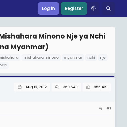
Log in
Register
 Mishahara Minono Nje ya Nchi
 na Myanmar)
mishahara
mishahara minono
myanmar
nchi
nje
hari
Aug 19, 2012
369,643
855,419
#1