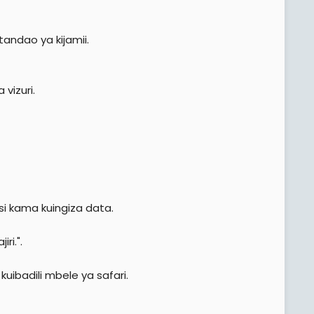
andao ya kijamii.
vizuri.
si kama kuingiza data.
ri.".
kuibadili mbele ya safari.