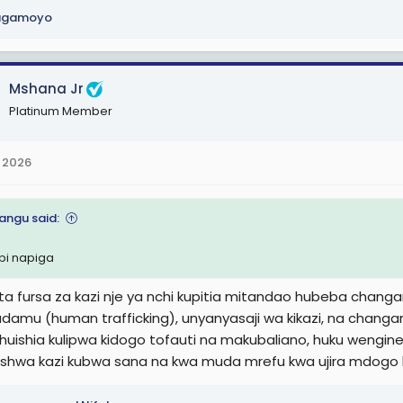
agamoyo
Mshana Jr
Platinum Member
 2026
yangu said:
i napiga
ta fursa za kazi nje ya nchi kupitia mitandao hubeba chang
adamu (human trafficking), unyanyasaji wa kikazi, na chang
huishia kulipwa kidogo tofauti na makubaliano, huku wengin
ishwa kazi kubwa sana na kwa muda mrefu kwa ujira mdogo 