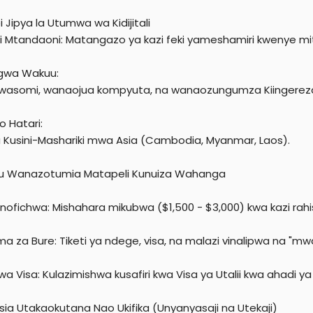
i Jipya la Utumwa wa Kidijitali
i Mtandaoni: Matangazo ya kazi feki yameshamiri kwenye mit
gwa Wakuu:
 wasomi, wanaojua kompyuta, na wanaozungumza Kiingereza 
 Hatari:
a Kusini-Mashariki mwa Asia (Cambodia, Myanmar, Laos).
nu Wanazotumia Matapeli Kunuiza Wahanga
nofichwa: Mishahara mikubwa ($1,500 - $3,000) kwa kazi rahi
 za Bure: Tiketi ya ndege, visa, na malazi vinalipwa na "mwaji
wa Visa: Kulazimishwa kusafiri kwa Visa ya Utalii kwa ahadi ya 
isia Utakaokutana Nao Ukifika (Unyanyasaji na Utekaji)