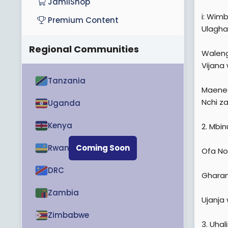
JamiiShop
e
i: Wimb
Premium Content
r
Ulagha
Regional Communities
Walen
Vijana
Tanzania
Maeneo
Nchi z
Uganda
Kenya
2. Mbi
Rwanda
Coming Soon
Ofa No
DRC
Gharama
Zambia
Ujanja 
Zimbabwe
3. Uhal