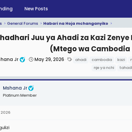
nding
New Posts
s
General Forums
Habari na Hoja mchanganyiko
hadhari Juu ya Ahadi za Kazi Zenye
(Mtego wa Cambodia
S
T
hana Jr
May 29, 2026
ahadi
cambodia
kazi
t
a
nje ya nchi
tahad
a
g
r
s
t
Mshana Jr
d
Platinum Member
a
t
 2026
e
ulizi