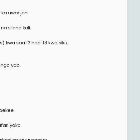
ka uwanjani.
a silaha kali.
 kwa saa 12 hadi 18 kwa siku.
engo yao.
 pekee.
fari yako.