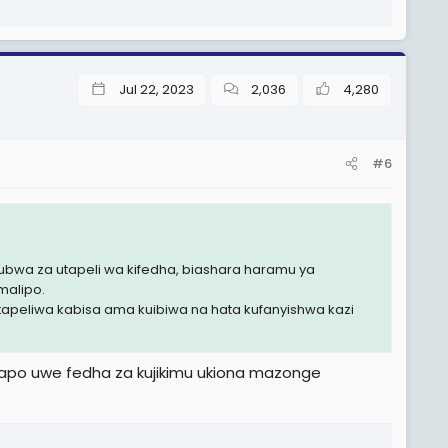
Jul 22, 2023
2,036
4,280
#6
kubwa za utapeli wa kifedha, biashara haramu ya
malipo.
tapeliwa kabisa ama kuibiwa na hata kufanyishwa kazi
hapo uwe fedha za kujikimu ukiona mazonge