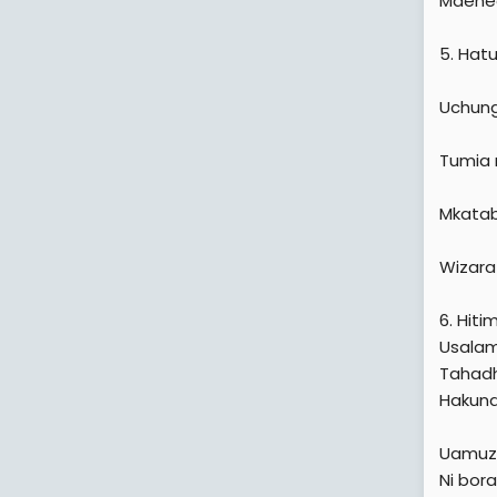
Maeneo
5. Hatu
Uchung
Tumia m
Mkatab
Wizara
6. Hiti
Usalam
Tahadh
Hakuna
Uamuzi
Ni bor