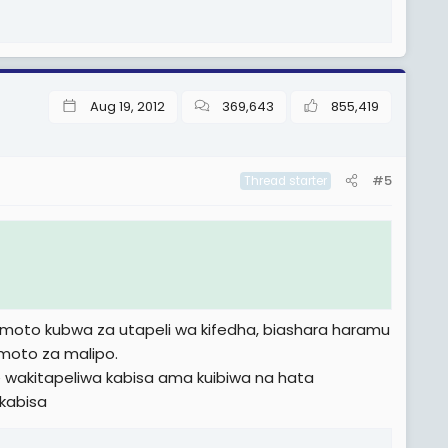
Aug 19, 2012
369,643
855,419
#5
Thread starter
amoto kubwa za utapeli wa kifedha, biashara haramu
amoto za malipo.
e wakitapeliwa kabisa ama kuibiwa na hata
kabisa