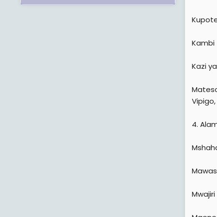
Kupote
Kambi z
Kazi y
Mateso
Vipigo
4. Ala
Mshaha
Mawasi
Mwajiri