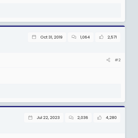
Oct 31, 2019
1,064
2,571
#2
Jul 22, 2023
2,036
4,280