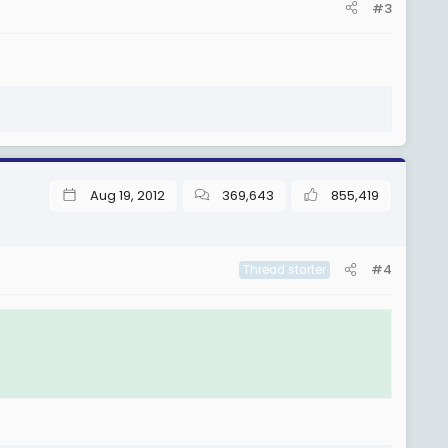
#3
Aug 19, 2012
369,643
855,419
#4
Thread starter