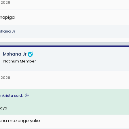
 2026
napiga
hana Jr
Mshana Jr
Platinum Member
 2026
mkristu said:
laya
kuna mazonge yake