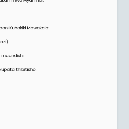
pakani mwa Myanmar.
aoni.Kuhakiki Mawakala:
azi).
a maandishi.
upata thibitisho.
.