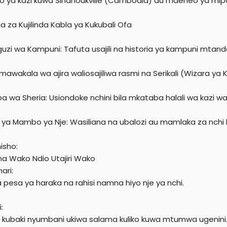
 ya kazi kuwa Sihanoukville (Cambodia) au maeneo ya mi
a za Kujilinda Kabla ya Kukubali Ofa
uzi wa Kampuni: Tafuta usajili na historia ya kampuni mtand
awakala wa ajira waliosajiliwa rasmi na Serikali (Wizara ya K
a wa Sheria: Usiondoke nchini bila mkataba halali wa kazi w
 ya Mambo ya Nje: Wasiliana na ubalozi au mamlaka za nchi k
misho:
a Wako Ndio Utajiri Wako
ari:
 pesa ya haraka na rahisi namna hiyo nje ya nchi.
:
a kubaki nyumbani ukiwa salama kuliko kuwa mtumwa ugenini