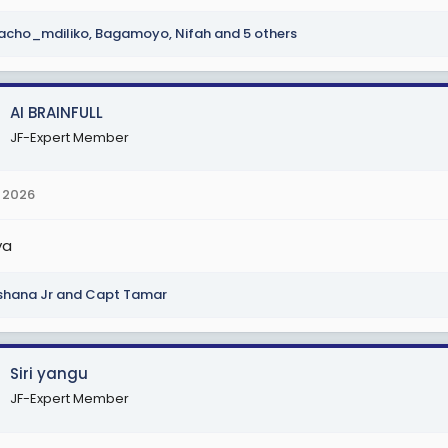
acho_mdiliko
,
Bagamoyo
,
Nifah
and 5 others
AI BRAINFULL
JF-Expert Member
 2026
ya
hana Jr
and
Capt Tamar
Siri yangu
JF-Expert Member