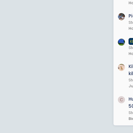
Ha
P
St
Ha
K
S
Ha
K
k
St
Ju
H
C
5
St
Bi