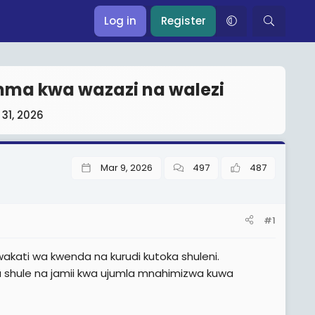
Log in
Register
mma kwa wazazi na walezi
31, 2026
Mar 9, 2026
497
487
#1
akati wa kwenda na kurudi kutoka shuleni.
a shule na jamii kwa ujumla mnahimizwa kuwa