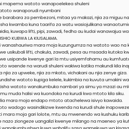
r
i mapema watoto wanapoelekea shuleni
watoto wanaporudi nyumbani
 barabara za pembezoni, mitaa ya makazi, njia za miguu na
itisha kwamba kuna taarifa za watu wasiojulikana wanaotumia 
idia, kuwapa lifti, pipi, zawadi, fedha au kudai wanawajua wa
 TISHIO KUBWA LA KIUSALAMA.
 wanashauriwa mara moja kuzungumza na watoto wao na ku
e usikubali lifti, chakula, zawadi, pesa au msaada kutoka k
e usipande kwenye gari la mtu usiyemfahamu au kumfua
to waende na warudi shuleni wakiwa katika makundi kila i
 njia za upweke, njia za mkato, vichakani au njia zenye giza.
ndishe watoto kupiga kelele, kukimbia na kuvuta umakini wan
kisha watoto wanakumbuka nambari ya simu ya mzazi au mle
mu muda halisi wa kuondoka na kurudi kwa mtoto kila siku.
ilia mara moja endapo mtoto atachelewa isivyo kawaida.
to wadogo wasindikizwe kwenda na kurudi shule inapowez
ti mara moja gari lolote, mtu au mwenendo wa kushuku karib
e nazo ziongeze uangalizi kwenye milango na maeneo ya kut
 wanakumbushwa kuwa wahalifu sasa wamekuwa wa kisasa na 