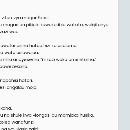
 vituo vya magari/basi
magari au pikipiki kuwakaribia watoto, wakijifanya
zazi wao.
wafundisha hatua hizi za usalama:
wa watu usiowajua.
ta mtu anayesema “mzazi wako amenituma.”
napowezekana.
apohisi hatari.
zi angalau moja.
ekana.
u na shule kwa viongozi au mamlaka husika.
olea wanafunzi.
wa ujasiri zaidi.