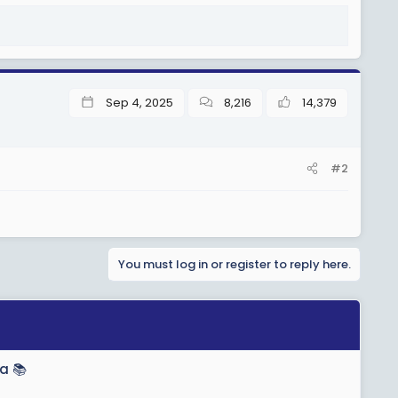
Sep 4, 2025
8,216
14,379
#2
You must log in or register to reply here.
a 📚