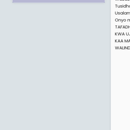
Tusidh
Usalam
Onyo m
TAFADH
KWA U
KAA MA
WALIN