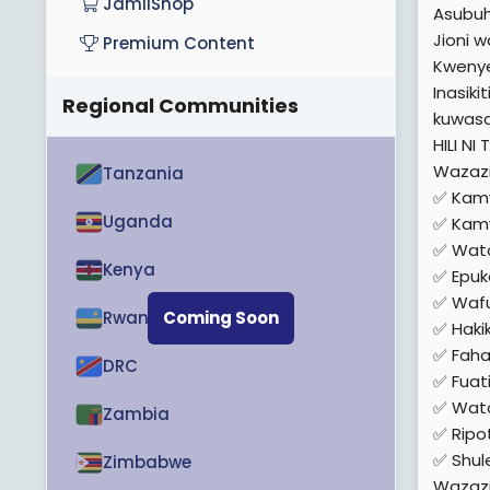
JamiiShop
Asubuh
Jioni 
Premium Content
Kwenye
Inasik
Regional Communities
kuwasa
HILI NI
Wazazi
Tanzania
✅ Kamw
Uganda
✅ Kamw
✅ Wato
Kenya
✅ Epuka
✅ Wafu
Rwanda
Coming Soon
✅ Haki
✅ Faha
DRC
✅ Fuat
✅ Wato
Zambia
✅ Ripo
✅ Shul
Zimbabwe
Wazazi