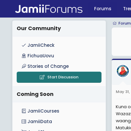
Forums
Tre
Forum
Our Community
JamiiCheck
FichuaUovu
Stories of Change
Start Discussion
May 31,
Coming Soon
Kuna o
JamiiCourses
Wazazi
waanga
JamiiData
Matuki