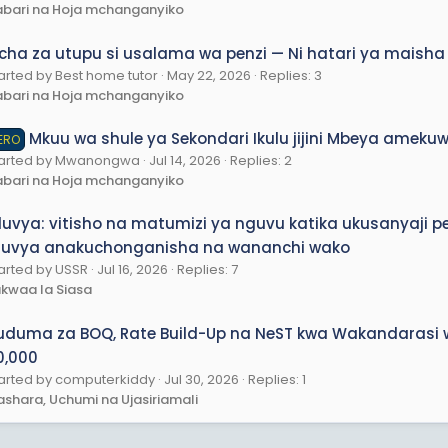
bari na Hoja mchanganyiko
icha za utupu si usalama wa penzi — Ni hatari ya maisha
arted by Best home tutor
May 22, 2026
Replies: 3
bari na Hoja mchanganyiko
Mkuu wa shule ya Sekondari Ikulu jijini Mbeya ameku
ERO
tarted by Mwanongwa
Jul 14, 2026
Replies: 2
bari na Hoja mchanganyiko
iluvya: vitisho na matumizi ya nguvu katika ukusanyaji p
iluvya anakuchonganisha na wananchi wako
arted by USSR
Jul 16, 2026
Replies: 7
kwaa la Siasa
uduma za BOQ, Rate Build-Up na NeST kwa Wakandarasi 
0,000
arted by computerkiddy
Jul 30, 2026
Replies: 1
ashara, Uchumi na Ujasiriamali