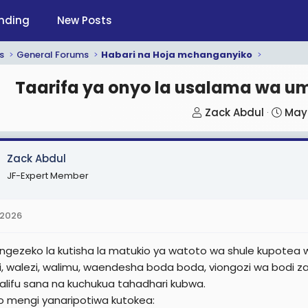
nding
New Posts
s
General Forums
Habari na Hoja mchanganyiko
Taarifa ya onyo la usalama wa u
T
S
Zack Abdul
May 
h
t
r
a
Zack Abdul
e
r
JF-Expert Member
a
t
d
d
s
a
 2026
t
t
a
e
ngezeko la kutisha la matukio ya watoto wa shule kupotea w
r
, walezi, walimu, waendesha boda boda, viongozi wa bodi z
t
lifu sana na kuchukua tahadhari kubwa.
e
o mengi yanaripotiwa kutokea: