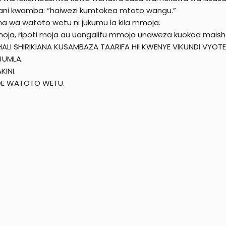
ani kwamba: “haiwezi kumtokea mtoto wangu.”
a wa watoto wetu ni jukumu la kila mmoja.
oja, ripoti moja au uangalifu mmoja unaweza kuokoa maish
ALI SHIRIKIANA KUSAMBAZA TAARIFA HII KWENYE VIKUNDI VYOTE
JUMLA.
KINI.
DE WATOTO WETU.