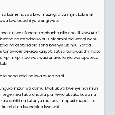
za kiume haswa kwa mazingira ya mijini, Lakini hili
kubwa kwa baadhi ya wengi wetu.
he tu kwa ufahamu mchache nilio nao, Ili NIWAALIKE
tana na mfadhaiko huu. Nikiamini pia wengi wenu
idi mkatatusaidia sana kwenye uzi huu. Yafaa
diri tunavyoendekeza kuripoti tatizo tunawaathiri hata
 kipi ni kipi, nao wasiwasi unawafanya wanapoteza
uki.
 la ndoa zaidi na kwa muda zaidi.
zunguko mzuri wa damu. Mwili ukiwa kwenye hali nzuri
i tegemea tukio dhoofu pia. Hivyo ukitaka kuwa na
a kula sahihi na kufanya mazoezi mepesi mepesi tu
ku mbili na kuendelea kwa wiki.