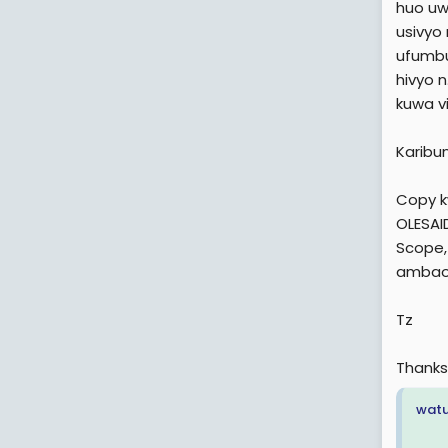
huo uw
usivyo
ufumbu
hivyo n
kuwa vi
Karibun
Copy k
OLESAI
Scope,
ambao 
Tz
Thanks
watu