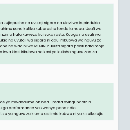
 kujiepusha na uvutaji sigara na ulevi wa kupindukia.
uhimu sana katika kuboresha tendo la ndoa. Usafi wa
zima hata kuweza kulisuka rasta. Kuoga na usafi wa
dukia na uvutaji wa sigara ni adui mkubwa wa nguvu za
ne na wao ni wa MUJINI huvuta sigara pakiti hata moja
zia kwa kiasi kikubwa na kasi ya kutisha nguvu zao za
e ya mwanaume on bed....mara nyingi inaathiri
 kuiga performance ya kwenye pono ndio
atizo ya nguvu za kiume asilimia kubwa ni ya kisaikolojia