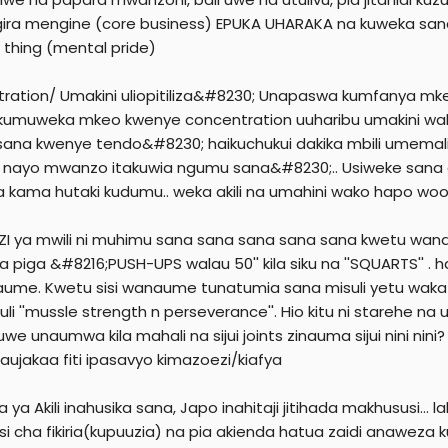
ira mengine (core business) EPUKA UHARAKA na kuweka sana a
 thing (mental pride)
ration/ Umakini uliopitiliza&#8230; Unapaswa kumfanya mke
 kumuweka mkeo kwenye concentration uuharibu umakini wako
 sana kwenye tendo&#8230; haikuchukui dakika mbili umemaliza
a nayo mwanzo itakuwia ngumu sana&#8230;.. Usiweke sana 
 ila kama hutaki kudumu.. weka akili na umahini wako hapo wo
I ya mwili ni muhimu sana sana sana sana sana kwetu wa
 piga &#8216;PUSH-UPS walau 50'' kila siku na ''SQUARTS'' . h
me. Kwetu sisi wanaume tunatumia sana misuli yetu wakati 
uli ''mussle strength n perseverance''. Hio kitu ni starehe
uwe unaumwa kila mahali na sijui joints zinauma sijui nini nin
aujakaa fiti ipasavyo kimazoezi/kiafya
a ya Akili inahusika sana, Japo inahitaji jitihada makhususi... 
 si cha fikiria(kupuuzia) na pia akienda hatua zaidi anaweza 