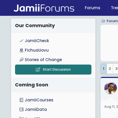
Forums
Tre
Forum
Our Community
JamiiCheck
FichuaUovu
Stories of Change
1
2
3
Start Discussion
Coming Soon
JamiiCourses
Aug 11, 
JamiiData