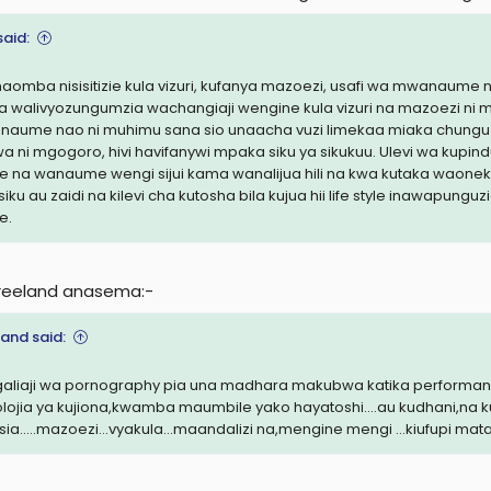
said:
naomba nisisitizie kula vizuri, kufanya mazoezi, usafi wa mwanaume na
 walivyozungumzia wachangiaji wengine kula vizuri na mazoezi ni m
aume nao ni muhimu sana sio unaacha vuzi limekaa miaka chungu n
wa ni mgogoro, hivi havifanywi mpaka siku ya sikukuu. Ulevi wa kupin
e na wanaume wengi sijui kama wanalijua hili na kwa kutaka waoneka
iku au zaidi na kilevi cha kutosha bila kujua hii life style inawapungu
e.
reeland anasema:-
land said:
aliaji wa pornography pia una madhara makubwa katika performanc
olojia ya kujiona,kwamba maumbile yako hayatoshi....au kudhani,na
sia.....mazoezi...vyakula...maandalizi na,mengine mengi ...kiufupi mat