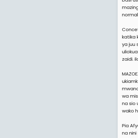
mazing
normal
Concet
katika
ya juu
ulioku
zaidi.
MAZOEZ
ukiamka
mwanau
wa mis
na sio 
wako h
Pia Afy
na nini