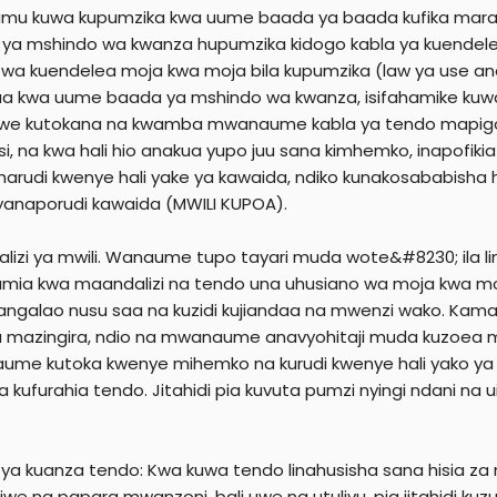
mu kuwa kupumzika kwa uume baada ya baada kufika mara y
ya mshindo wa kwanza hupumzika kidogo kabla ya kuendel
wa kuendelea moja kwa moja bila kupumzika (law ya use an
aa kwa uume baada ya mshindo wa kwanza, isifahamike kuwa 
we kutokana na kwamba mwanaume kabla ya tendo mapig
si, na kwa hali hio anakua yupo juu sana kimhemko, inapofik
arudi kwenye hali yake ya kawaida, ndiko kunakosababisha
anaporudi kawaida (MWILI KUPOA).
lizi ya mwili. Wanaume tupo tayari muda wote&#8230; ila
mia kwa maandalizi na tendo una uhusiano wa moja kwa moj
ngalao nusu saa na kuzidi kujiandaa na mwenzi wako. Kama 
 mazingira, ndio na mwanaume anavyohitaji muda kuzoea mazin
me kutoka kwenye mihemko na kurudi kwenye hali yako ya
a kufurahia tendo. Jitahidi pia kuvuta pumzi nyingi ndani na
 ya kuanza tendo: Kwa kuwa tendo linahusisha sana hisia z
siwe na papara mwanzoni, bali uwe na utulivu, pia jitahidi 