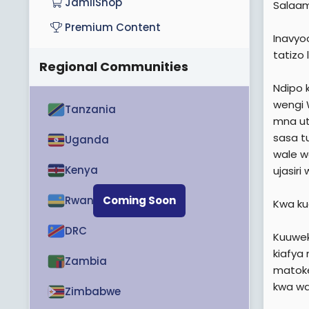
JamiiShop
Salaa
Premium Content
Inavyoo
tatizo
Regional Communities
Ndipo 
wengi 
Tanzania
mna ut
sasa tu
Uganda
wale w
Kenya
ujasir
Rwanda
Coming Soon
Kwa ku
DRC
Kuuweka
kiafya
Zambia
matoke
kwa wa
Zimbabwe