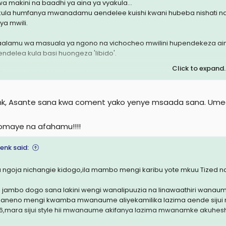
wa makini na baadhi ya aina ya vyakula...
ula humfanya mwanadamu aendelee kuishi kwani hubeba nishati na 
ya mwili.
alamu wa masuala ya ngono na vichocheo mwilini hupendekeza ai
endelea kula basi huongeza 'libido'.
Click to expand..
hi ya vyakula hivi ni kama komamanga, parachichi, mvinyo mwekundu,
ili, tangawizi n.k
nk, Asante sana kwa coment yako yenye msaada sana. Umeon
ukosekana kwa lugha ya aina moja ya kimapenzi baina ya mume na m
i huwa inaongea haswa linapokuja suala la ngono baina ya mwanau
atu wote wenye uwezo wa kutafsiri lugha hii ingawaje kila mmoja w
somaye na afahamu!!!!
wanaume walio na uzoefu wa kutongoza kwa ishara ni wepesi san
mia vitendo zaidi.
enk said:
kawaida tongozo huwa halina ukomo haijalishi wewe ni mume au
eolewa), ngono nzuri ni ile ambayo matokeo yake ni hutokana na
 ngoja nichangie kidogo,ila mambo mengi karibu yote mkuu Tized 
azingira ya eneo la mpambano na usafi wa mwanamke...
 jambo dogo sana lakini wengi wanalipuuzia na linawaathiri wanaum
ngira ya utulivu na usafi maridhawa ni jawabu tosha la matokeo ya ngo
aneno mengi kwamba mwanaume aliyekamilika lazima aende sijui ra
aume huwezi kuwa na mawazo straight ya kingono katika mazingira
 6,mara sijui style hii mwanaume akifanya lazima mwanamke akuhes
bani kwako, mathalani unahofia jirani atakuja kugonga kuomba chum