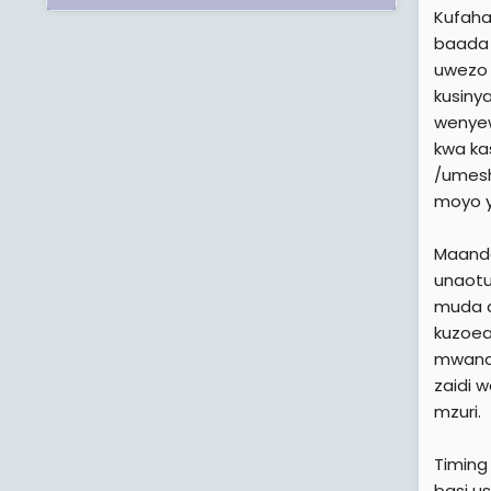
Kufaha
baada 
uwezo 
kusiny
wenye
kwa ka
/umesh
moyo y
Maanda
unaotu
muda a
kuzoea
mwanau
zaidi w
mzuri.
Timing
basi u