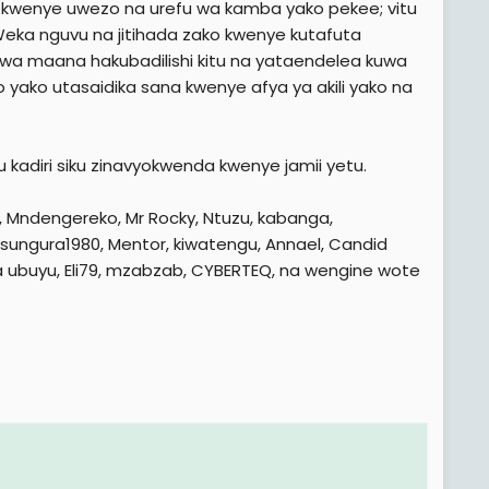
o kwenye uwezo na urefu wa kamba yako pekee; vitu
 Weka nguvu na jitihada zako kwenye kutafuta
kwa maana hakubadilishi kitu na yataendelea kuwa
mbo yako utasaidika sana kwenye afya ya akili yako na
fu kadiri siku zinavyokwenda kwenye jamii yetu.
, Mndengereko, Mr Rocky, Ntuzu, kabanga,
, sungura1980, Mentor, kiwatengu, Annael, Candid
za ubuyu, Eli79, mzabzab, CYBERTEQ, na wengine wote