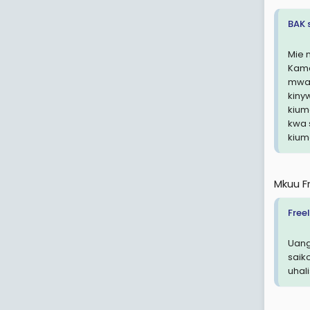
BAK 
Mie 
Kama
mwan
kiny
kium
kwa s
kium
Mkuu F
Free
Uang
saik
uhali