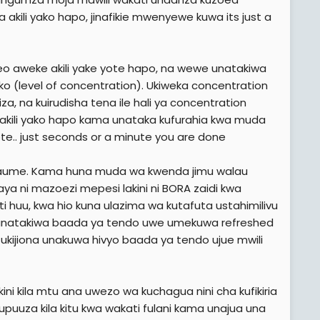
kili yako hapo, jinafikie mwenyewe kuwa its just a
o aweke akili yake yote hapo, na wewe unatakiwa
 (level of concentration). Ukiweka concentration
, na kuirudisha tena ile hali ya concentration
akili yako hapo kama unataka kufurahia kwa muda
ote.. just seconds or a minute you are done
naume. Kama huna muda wa kwenda jimu walau
aya ni mazoezi mepesi lakini ni BORA zaidi kwa
huu, kwa hio kuna ulazima wa kutafuta ustahimilivu
 na unatakiwa baada ya tendo uwe umekuwa refreshed
i? ukijiona unakuwa hivyo baada ya tendo ujue mwili
lakini kila mtu ana uwezo wa kuchagua nini cha kufikiria
kupuuza kila kitu kwa wakati fulani kama unajua una