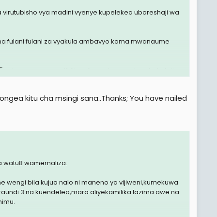
virutubisho vya madini vyenye kupelekea uboreshaji wa
na fulani fulani za vyakula ambavyo kama mwanaume
.
 chaza na pweza, tikiti maji na mbegu zake, chokoleti,
gea kitu cha msingi sana..Thanks; You have nailed
ke...
me na mwanamke...
etu amejaaliwa kuwa na uwezo wa kutambua.
a kuwaridhisha wanawake kuliko wale wanaume wenye
 mke (yes namaanisha mwanaume aliyeoa au mwanamke
 mume au mke kumtongoza mwenzake.
na watu8 wamemaliza.
e wengi bila kujua nalo ni maneno ya vijiweni,kumekuwa
no nzuri yenye utulivu pia.
undi 3 na kuendelea,mara aliyekamilika lazima awe na
 ambayo bado unajiona ni stranger hata kama ni
himu.
vi n.k