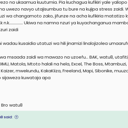
ezo na ukaamua kuutumia. Pia kuchagua kufikiri yale yaliop
 na uwezo navyo utajisumbua tu bure na kujipa stress zaidi.
zi wa changamoto zako, jifunze na acha kufikiria matatizo 
.k n.k................ Ukiwa na namna nzuri ya kuyachanganua ma
zuri zaidi
i wadau kusaidia utatuzi wa hili jinamizi linalojizolea umaaru
wa msaada zaidi wa mawazo na uzoefu... BAK, watu8, utafiti
DIMU, Matola, Mtoto halali na hela, Excel, The Boss, Mtambuzi
 Kaizer, mwekundu, KakaKiiza, Freeland, Mapi, Sibonike, muu
sijaweza kuwataja apa
 Bro watu8
8 said: