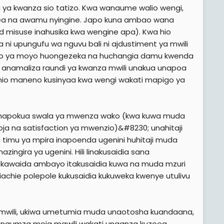
a kwanza sio tatizo. Kwa wanaume walio wengi,
ea na awamu nyingine. Japo kuna ambao wana
d misuse inahusika kwa wengine apa). Kwa hio
ni upungufu wa nguvu bali ni ajdustiment ya mwili
o ya moyo huongezeka na huchangia damu kwenda
ia anamaliza raundi ya kwanza mwili unakua unapoa
 hio maneno kusinyaa kwa wengi wakati mapigo ya
 linapokua swala ya mwenza wako (kwa kuwa muda
a na satisfaction ya mwenzio)&#8230; unahitaji
timu ya mpira inapoenda ugenini huhitaji muda
gira ya ugenini. Hili linakusaidia sana
 kawaida ambayo itakusaidia kuwa na muda mzuri
 uiachie polepole kukusaidia kukuweka kwenye utulivu
a mwili, ukiwa umetumia muda unaotosha kuandaana,
kuzungumza moja mawili wakati unaanza kuzoea