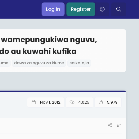
Log in
Register
ni wamepungukiwa nguvu,
o au kuwahi kufika
kiume
dawa za nguvu za kiume
saikolojia
Nov 1, 2012
4,025
5,979
#1