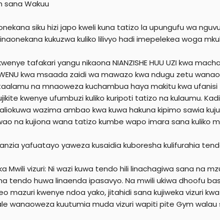
m sana Wakuu
e
r
nekana siku hizi japo kweli kuna tatizo la upungufu wa nguvu 
 linaonekana kukuzwa kuliko lilivyo hadi imepelekea woga m
kwenye tafakari yangu nikaona NIANZISHE HUU UZI kwa machac
WENU kwa msaada zaidi wa mawazo kwa ndugu zetu wanaoku
aalamu na mnaoweza kuchambua haya makitu kwa ufanisi za
jikite kwenye ufumbuzi kuliko kuripoti tatizo na kulaumu. Ka
aliokuwa wazima ambao kwa kuwa hakuna kipimo sawia kujua
i wao na kujiona wana tatizo kumbe wapo imara sana kuliko mk
anzia yafuatayo yaweza kusaidia kuboresha kulifurahia tendo
 Mwili vizuri: Ni wazi kuwa tendo hili linachagiwa sana na m
 na tendo huwa linaenda ipasavyo. Na mwili ukiwa dhoofu bas
o mazuri kwenye ndoa yako, jitahidi sana kujiweka vizuri kw
le wanaoweza kuutumia muda vizuri wapiti pite Gym walau si