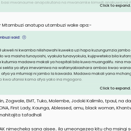
 basi mwanaume anapokutana na mwanamke kimwili anakuwa na ma
usafi na matunzo ya mwili wa mwanamke kwa kiasi kikubwa huamasis
Click to expand..
ijiweni alosikia anaposhindwa kutimiliza hayo huanza kujiona yeye 
r hapo ndo mwanzo wa tatizo,hana ujasiri anapokutana na mpenzi 
r Mtambuzi anatupa utambuzi wake apa:-
uhimu kila mmoja ajielewe ana uwezo gani,wote hatujaumbwa kulin
 ndo uendelee kubali hali yako boresha hiyo hali yako na mtu wak
buzi said:
i inch 4 jikubali ulivyo boresha hali yako utaona mambo ni mazuri,ju
lingani kuna anayekimbia mita 100,200,400 na wengine marathon lakin
aji aliopewa aboreshe mazingira yake atafurahia maisha.
d ukweli ni kwamba nilishawahi kuweka uzi hapa kuzungumzia jambo hi
do wa maisha tunayoishi, vyakula tunavyokula, kujipweteka bila kufa
ine la mwisho naona hapa mmekazia swala la usafi kwa mwanamke ni 
na kutumia madawa makali ya hospitali bila kuwa muangalifu. nina
 me ni wavivu sana kuoga,unakuta mwanaume katoka kwenye shughu
i sekta ya afya imevamiwa na wafanyabiashara ambao kwao wanacho
amke hata haogi moja kwa moja kwenye makamuzi,mwili hujapata 
li afya ya mtumiaji ni jambo la kawaida. Madawa makali yana mchang
gufu kumbe tu hajaruhusu mwili nao upate ahueni.
o kwa ufanisi kama afya yako ina mgogoro.
Click to expand..
fsi nachagua vyakula, nafanya mazoezi ya kawaida, ya kutembea kilomi
ohusisha madawa ya hospitali na kama nitalazimika kutumia madawa y
in, Zogwale, EMT, Tuko, Molembe, Jodoki Kalimilo, tpaul, na da
alamu Zaidi ya wawili ili kuwa na uhakika sitaudhuru mwili wangu, SI
NA, First Lady, Kaunga, Ablessed, amu, black woman, Khan
lifanya kama sehemu ya burudani na siyo la upande mmoja............
nahitajita tafadhali
n hujaalikwa pitia mbali hii maneno............
AK nimecheka sana aisee.. ila umeongezea kitu cha msingi 