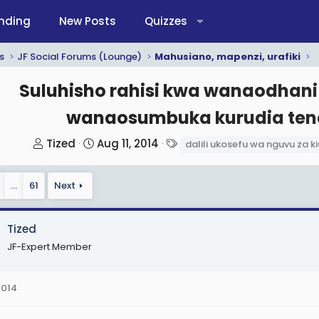
nding
New Posts
Quizzes
s
JF Social Forums (Lounge)
Mahusiano, mapenzi, urafiki
Suluhisho rahisi kwa wanaodha
wanaosumbuka kurudia tend
T
S
T
Tized
Aug 11, 2014
dalili ukosefu wa nguvu za 
h
t
a
r
a
g
…
61
Next
e
r
s
a
t
d
d
Tized
s
a
JF-Expert Member
t
t
a
e
2014
r
t